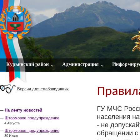
Курьинский район
Администрация
Информиру
Правила
Версия для слабовидящих
ГУ МЧС Росс
На ленту новостей
населения на
Штормовое предупреждение
- не допуска
4 Августа
Штормовое предупреждение
обращении с 
30 Июля