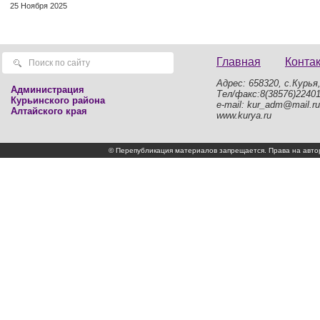
25 Ноября 2025
Главная
Конта
Адрес: 658320, с.Курья,
Администрация
Тел/факс:8(38576)2240
Курьинского района
e-mail: kur_adm@mail.ru
Алтайского края
www.kurya.ru
© Перепубликация материалов запрещается. Права на а