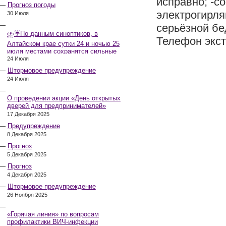
исправно; -с
Прогноз погоды
электрогирля
30 Июля
серьёзной бе
⛈️☔️По данным синоптиков, в
Телефон экст
Алтайском крае сутки 24 и ночью 25
июля местами сохранятся сильные
дожди, грозы, при грозах очень
24 Июля
сильные дожди, сильные ливни,
Штормовое предупреждение
крупный град, шквалистое усиление
24 Июля
ветра до 17-22 м/с, местами порывы
25 м/с и более.
О проведении акции «День открытых
дверей для предпринимателей»
17 Декабря 2025
Предупреждение
8 Декабря 2025
Прогноз
5 Декабря 2025
Прогноз
4 Декабря 2025
Штормовое предупреждение
26 Ноября 2025
«Горячая линия» по вопросам
профилактики ВИЧ-инфекции