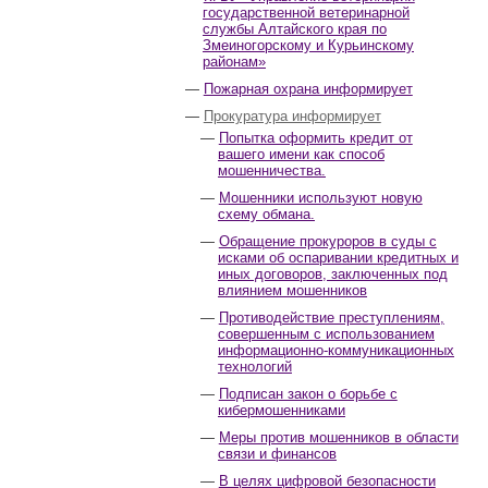
государственной ветеринарной
службы Алтайского края по
Змеиногорскому и Курьинскому
районам»
Пожарная охрана информирует
Прокуратура информирует
Попытка оформить кредит от
вашего имени как способ
мошенничества.
Мошенники используют новую
схему обмана.
Обращение прокуроров в суды с
исками об оспаривании кредитных и
иных договоров, заключенных под
влиянием мошенников
Противодействие преступлениям,
совершенным с использованием
информационно-коммуникационных
технологий
Подписан закон о борьбе с
кибермошенниками
Меры против мошенников в области
связи и финансов
В целях цифровой безопасности