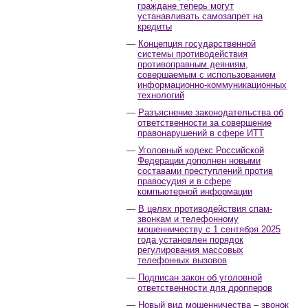
граждане теперь могут
устанавливать самозапрет на
кредиты
Концепция государственной
системы противодействия
противоправным деяниям,
совершаемым с использованием
информационно-коммуникационных
технологий
Разъяснение законодательства об
ответственности за совершение
правонарушений в сфере ИТТ
Уголовный кодекс Российской
Федерации дополнен новыми
составами преступлений против
правосудия и в сфере
компьютерной информации
В целях противодействия спам-
звонкам и телефонному
мошенничеству с 1 сентября 2025
года установлен порядок
регулирования массовых
телефонных вызовов
Подписан закон об уголовной
ответственности для дропперов
Новый вид мошенничества – звонок