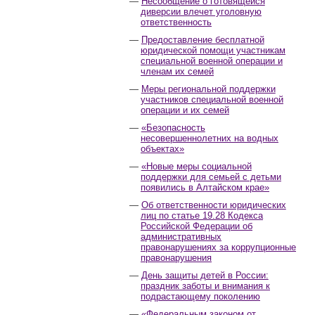
Несообщение о готовящейся
диверсии влечет уголовную
ответственность
Предоставление бесплатной
юридической помощи участникам
специальной военной операции и
членам их семей
Меры региональной поддержки
участников специальной военной
операции и их семей
«Безопасность
несовершеннолетних на водных
объектах»
«Новые меры социальной
поддержки для семьей с детьми
появились в Алтайском крае»
Об ответственности юридических
лиц по статье 19.28 Кодекса
Российской Федерации об
административных
правонарушениях за коррупционные
правонарушения
День защиты детей в России:
праздник заботы и внимания к
подрастающему поколению
«Федеральным законом от