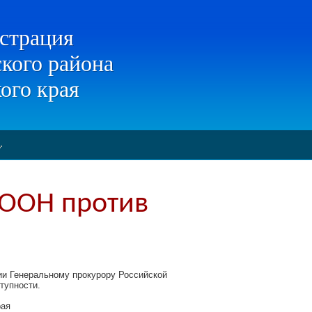
страция
кого района
ого края
 ООН против
ии Генеральному прокурору Российской
тупности.
рая