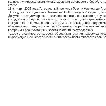
является универсальным международным договором в борьбе с п
сфере.
25 октября 2025 года Генеральный прокурор России Александр Гуц
71 государства подписали Конвенцию ООН против киберпреступно
Документ предусматривает оказание оперативной помощи для уск
процедур экстрадиции, изъятия доходов от преступной деятельност
сексуального насилия с использованием IT, помощи пострадавшим 
обязанность стран-участниц разрабатывать программы компенсац
программы реабилитации и восстановления пострадавших.
Такое сотрудничество позволит объединить усилия правоохраните
информационной безопасности в интересах всего мирового сообще