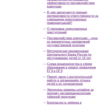
эффективности противодействия
коррупции
В чем заключается принцип
неотвратимости ответственности за
совершение коррупционных
правонарушений?
О признаках коррупционных
преступлений
Противодействие коррупции – одно
из приоритетных направлений
государственной политики
Методические рекомендации
Центрального Банка России по
обслуживанию детей от 14 лет
Схема мошенничества в сфере
образования в период проведения
ЕГЭ и ОГЭ
Принят закон о воспитательной
работе в организациях отдыха
детей и их оздоровления
Увеличены размеры штрафов за
продажу несовершеннолетним
табачной продукции
Безопасность ребенка в