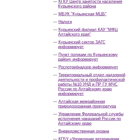
КГКУ Центр занятости населения
Курьинского района
МБУК "Курьинская МЦБ"
Налоги
Курьинский филиал КАУ "МФЦ
Алтайского края"
Курьинский сектор ЗАГС
информирует
Пункт полиции по Курьинскому
району информирует
Роспотребнадзор информирует
Территориальный отдел надзорной
деятельности и профилактической
работы №10 УНД и ПР ГУ МЧС
России по Алтайскому краю
информирует
Алтайская межрайонная
природоохранная прокуратура
Управление Федеральной службы
исполнения наказаний России по
Алтайскому краю
Вневедомственная охрана
КГБУ «Управление ветеринарии