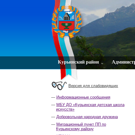
Курьинский район
Админист
Версия для слабовидящих
Информационные сообщения
МБУ ДО «Курьинская детская школа
искусств»
Добровольная народная дружина
Миграционный пункт ПП по
Курьинскому району