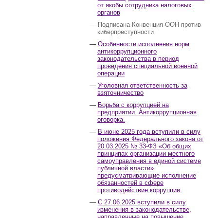
от якобы сотрудника налоговых
органов
Подписана Конвенция ООН против
киберпреступности
Особенности исполнения норм
антикоррупционного
законодательства в период
проведения специальной военной
операции
Уголовная ответственность за
взяточничество
Борьба с коррупцией на
предприятии. Антикоррупционная
оговорка.
В июне 2025 года вступили в силу
положения Федерального закона от
20.03.2025 № 33-ФЗ «Об общих
принципах организации местного
самоуправления в единой системе
публичной власти»
предусматривающие исполнение
обязанностей в сфере
противодействие коррупции.
С 27.06.2025 вступили в силу
изменения в законодательстве,
направленные на повышение