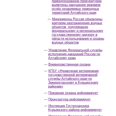
природоохранной прокуратурой
выявлены нарушения режимов
особо охраняемых природных
территорий Алтайского края
Минприроды России обновлены
критерии разграничения водных
объектов, подлежащих
федеральному и региональному
государственному надзору в
области использования и охраны
водных объектов
Управление Федеральной службы
исполнения наказаний России по
Алтайскому краю
Вневедомственная охрана
КГБУ «Управление ветеринарии
государственной ветеринарной
службы Алтайского края по
Змеиногорскому и Курьинскому
районам»
Пожарная охрана информирует
Прокуратура информирует
Инспекция Гостехнадзора
Курьинского района информирует