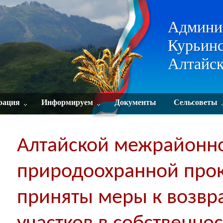
Админи
Курьинс
Алтайск
рация
Информируем
Документы
Сельсоветы
Алтайской межрайонн
природоохранной про
приняты меры к возвр