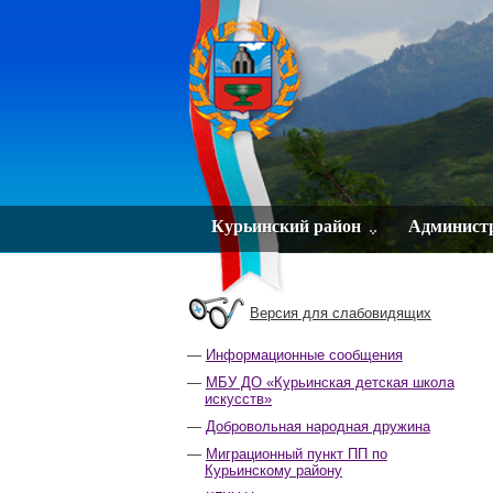
Курьинский район
Админист
Версия для слабовидящих
Информационные сообщения
МБУ ДО «Курьинская детская школа
искусств»
Добровольная народная дружина
Миграционный пункт ПП по
Курьинскому району