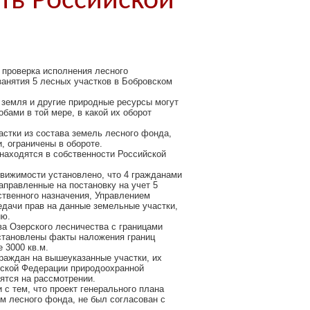
сть Российской
 проверка исполнения лесного
занятия 5 лесных участков в Бобровском
и земля и другие природные ресурсы могут
бами в той мере, в какой их оборот
астки из состава земель лесного фонда,
, ограничены в обороте.
находятся в собственности Российской
движимости установлено, что 4 гражданами
аправленные на постановку на учет 5
ственного назначения, Управлением
едачи прав на данные земельные участки,
ию.
а Озерского лесничества с границами
установлены факты наложения границ
 3000 кв.м.
граждан на вышеуказанные участки, их
ийской Федерации природоохранной
ятся на рассмотрении.
 с тем, что проект генерального плана
м лесного фонда, не был согласован с