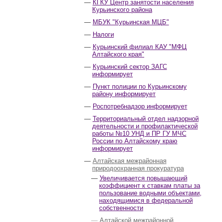
КГКУ Центр занятости населения
Курьинского района
МБУК "Курьинская МЦБ"
Налоги
Курьинский филиал КАУ "МФЦ
Алтайского края"
Курьинский сектор ЗАГС
информирует
Пункт полиции по Курьинскому
району информирует
Роспотребнадзор информирует
Территориальный отдел надзорной
деятельности и профилактической
работы №10 УНД и ПР ГУ МЧС
России по Алтайскому краю
информирует
Алтайская межрайонная
природоохранная прокуратура
Увеличивается повышающий
коэффициент к ставкам платы за
пользование водными объектами,
находящимися в федеральной
собственности
Алтайской межрайонной