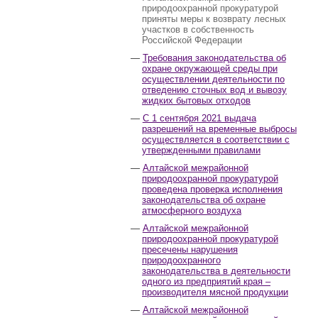
природоохранной прокуратурой
приняты меры к возврату лесных
участков в собственность
Российской Федерации
Требования законодательства об
охране окружающей среды при
осуществлении деятельности по
отведению сточных вод и вывозу
жидких бытовых отходов
С 1 сентября 2021 выдача
разрешений на временные выбросы
осуществляется в соответствии с
утвержденными правилами
Алтайской межрайонной
природоохранной прокуратурой
проведена проверка исполнения
законодательства об охране
атмосферного воздуха
Алтайской межрайонной
природоохранной прокуратурой
пресечены нарушения
природоохранного
законодательства в деятельности
одного из предприятий края –
производителя мясной продукции
Алтайской межрайонной