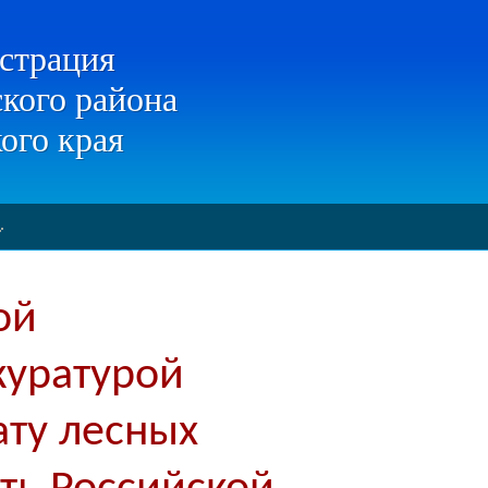
страция
кого района
ого края
ой
куратурой
ату лесных