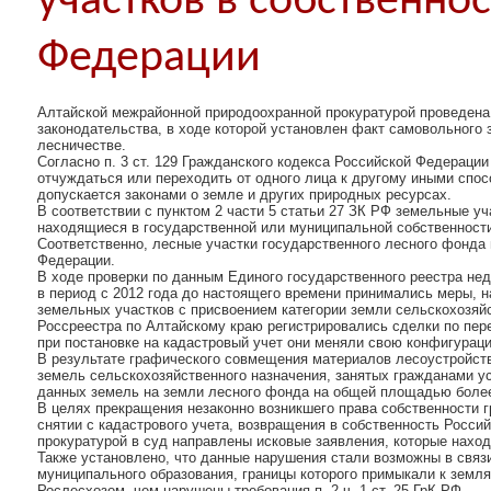
участков в собственно
Федерации
Алтайской межрайонной природоохранной прокуратурой проведена
законодательства, в ходе которой установлен факт самовольного 
лесничестве.
Согласно п. 3 ст. 129 Гражданского кодекса Российской Федераци
отчуждаться или переходить от одного лица к другому иными спосо
допускается законами о земле и других природных ресурсах.
В соответствии с пунктом 2 части 5 статьи 27 ЗК РФ земельные уч
находящиеся в государственной или муниципальной собственности
Соответственно, лесные участки государственного лесного фонда 
Федерации.
В ходе проверки по данным Единого государственного реестра не
в период с 2012 года до настоящего времени принимались меры, н
земельных участков с присвоением категории земли сельскохозяй
Россреестра по Алтайскому краю регистрировались сделки по пер
при постановке на кадастровый учет они меняли свою конфигурац
В результате графического совмещения материалов лесоустройств
земель сельскохозяйственного назначения, занятых гражданами 
данных земель на земли лесного фонда на общей площадью более
В целях прекращения незаконно возникшего права собственности 
снятии с кадастрового учета, возвращения в собственность Росс
прокуратурой в суд направлены исковые заявления, которые наход
Также установлено, что данные нарушения стали возможны в связи
муниципального образования, границы которого примыкали к земля
Рослесхозом, чем нарушены требования п. 2 ч. 1 ст. 25 ГрК РФ.