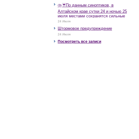
⛈️☔️По данным синоптиков, в
Алтайском крае сутки 24 и ночью 25
июля местами сохранятся сильные
дожди, грозы, при грозах очень
24 Июля
сильные дожди, сильные ливни,
Штормовое предупреждение
крупный град, шквалистое усиление
ветра до 17-22 м/с, местами порывы
24 Июля
25 м/с и более.
Посмотреть все записи