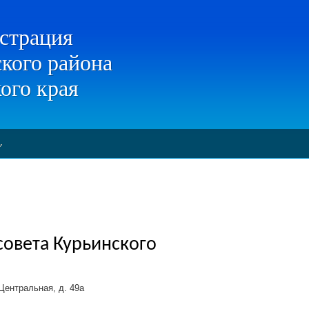
страция
кого района
ого края
овета Курьинского
Центральная, д. 49а
1