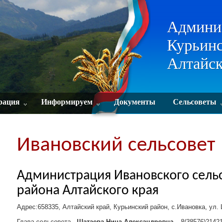
Админи
Курьинс
Алтайск
рация
Информируем
Документы
Сельсоветы
Ивановский сельсовет
Администрация Ивановского сельс
района Алтайского края
Адрес:658335, Алтайский край, Курьинский район, с.Ивановка, ул. 
Глава сельсовета -
Шатаева Нина Александровна
– 8(38576)2142