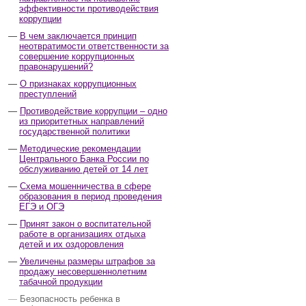
эффективности противодействия
коррупции
В чем заключается принцип
неотвратимости ответственности за
совершение коррупционных
правонарушений?
О признаках коррупционных
преступлений
Противодействие коррупции – одно
из приоритетных направлений
государственной политики
Методические рекомендации
Центрального Банка России по
обслуживанию детей от 14 лет
Схема мошенничества в сфере
образования в период проведения
ЕГЭ и ОГЭ
Принят закон о воспитательной
работе в организациях отдыха
детей и их оздоровления
Увеличены размеры штрафов за
продажу несовершеннолетним
табачной продукции
Безопасность ребенка в