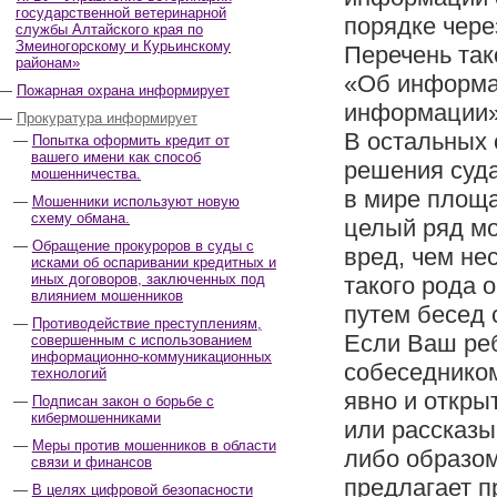
государственной ветеринарной
порядке чере
службы Алтайского края по
Змеиногорскому и Курьинскому
Перечень та
районам»
«Об информа
Пожарная охрана информирует
информации»
Прокуратура информирует
В остальных 
Попытка оформить кредит от
вашего имени как способ
решения суда
мошенничества.
в мире площа
Мошенники используют новую
схему обмана.
целый ряд мо
Обращение прокуроров в суды с
вред, чем не
исками об оспаривании кредитных и
иных договоров, заключенных под
такого рода 
влиянием мошенников
путем бесед 
Противодействие преступлениям,
Если Ваш реб
совершенным с использованием
информационно-коммуникационных
собеседником
технологий
явно и откры
Подписан закон о борьбе с
кибермошенниками
или рассказы
Меры против мошенников в области
либо образом
связи и финансов
предлагает п
В целях цифровой безопасности