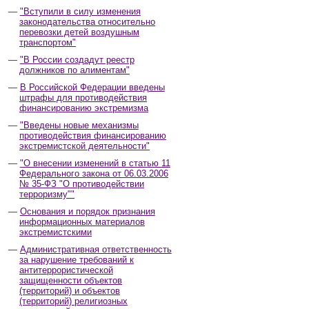
"Вступили в силу изменения
законодательства относительно
перевозки детей воздушным
транспортом"
"В России создадут реестр
должников по алиментам"
В Российской Федерации введены
штрафы для противодействия
финансированию экстремизма
"Введены новые механизмы
противодействия финансированию
экстремистской деятельности"
"О внесении изменений в статью 11
Федерального закона от 06.03.2006
№ 35-ФЗ "О противодействии
терроризму""
Основания и порядок признания
информационных материалов
экстремистскими
Административная ответственность
за нарушение требований к
антитеррористической
защищенности объектов
(территорий) и объектов
(территорий) религиозных