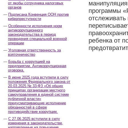
манипуляциям
от якобы сотрудника налоговых
органов
программы «Р
Подписана Конвенция ООН против
отслеживать 
киберпреступности
переписывае
Особенности исполнения норм
антикоррупционного
правоохранит
законодательства в период
проведения специальной военной
ребенка от п
операции
предотвратит
Уголовная ответственность за
взяточничество
Борьба с коррупцией на
предприятии. Антикоррупционная
оговорка.
В июне 2025 года вступили в силу
положения Федерального закона от
20.03.2025 № 33-ФЗ «Об общих
принципах организации местного
самоуправления в единой системе
публичной власти»
предусматривающие исполнение
обязанностей в сфере
противодействие коррупции.
С 27.06.2025 вступили в силу
изменения в законодательстве,
направленные на повышение