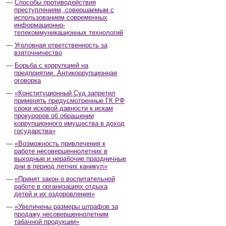
Способы противодействия
преступлениям, совершаемым с
использованием современных
информационно-
телекоммуникационных технологий
Уголовная ответственность за
взяточничество
Борьба с коррупцией на
предприятии. Антикоррупционная
оговорка
«Конституционный Суд запретил
применять предусмотренные ГК РФ
сроки исковой давности к искам
прокуроров об обращении
коррупционного имущества в доход
государства»
«Возможность привлечения к
работе несовершеннолетних в
выходные и нерабочие праздничные
дни в период летних каникул»
«Принят закон о воспитательной
работе в организациях отдыха
детей и их оздоровления»
«Увеличены размеры штрафов за
продажу несовершеннолетним
табачной продукции»