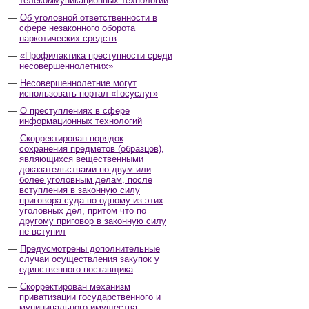
телекоммуникационных технологий
Об уголовной ответственности в
сфере незаконного оборота
наркотических средств
«Профилактика преступности среди
несовершеннолетних»
Несовершеннолетние могут
использовать портал «Госуслуг»
О преступлениях в сфере
информационных технологий
Скорректирован порядок
сохранения предметов (образцов),
являющихся вещественными
доказательствами по двум или
более уголовным делам, после
вступления в законную силу
приговора суда по одному из этих
уголовных дел, притом что по
другому приговор в законную силу
не вступил
Предусмотрены дополнительные
случаи осуществления закупок у
единственного поставщика
Скорректирован механизм
приватизации государственного и
муниципального имущества