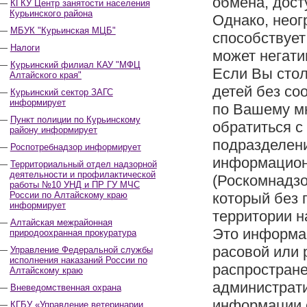
обмена, дост
КГКУ Центр занятости населения
Курьинского района
Однако, неог
МБУК "Курьинская МЦБ"
способствует
Налоги
может негати
Курьинский филиал КАУ "МФЦ
Если Вы сто
Алтайского края"
детей без со
Курьинский сектор ЗАГС
информирует
по Вашему мн
Пункт полиции по Курьинскому
обратиться с
району информирует
подразделени
Роспотребнадзор информирует
информацион
Территориальный отдел надзорной
деятельности и профилактической
(Роскомнадзо
работы №10 УНД и ПР ГУ МЧС
России по Алтайскому краю
который без 
информирует
территории н
Алтайская межрайонная
Это информац
природоохранная прокуратура
расовой или 
Управление Федеральной службы
исполнения наказаний России по
распростране
Алтайскому краю
администрати
Вневедомственная охрана
информации 
КГБУ «Управление ветеринарии