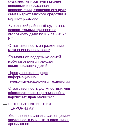
суда местный житель признан
виновным в незаконном
приобретении, хранении без цели
сбыта наркотического средства в
крупном размере
Курьинский районный суд вынес
обвинительный приговор по
уголовному делу по ч.2 ст.228 УК
РФ
Ответственность за разжигание
межнациональной розни
Социальная поддержка семей
мобилизованных граждан,
воспитывающих детей
Преступность в сфере
информационно-
телекоммуникационных технологий
Ответственность должностных лиц
образовательных организаций за
нарушение прав учащихся
О ПРОТИВОДЕЙСТВИИ
ТЕРРОРИЗМУ
Увольнение в связи с сокращением
численности или штата работников
организации