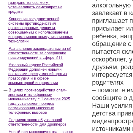
граждане теперь могут
алкогольную
устанавливать самозапрет на
кредиты
завлекает в 
Концепция государственной
приглашает п
системы противодействия
присылает ил
противоправным деяниям,
совершаемым с использованием
ребенка, нап
информационно-коммуникационных
технологий
обращение с
Разъяснение законодательства об
пытается скл
ответственности за совершение
правонарушений в сфере ИТТ
оскорбляет, 
Уголовный кодекс Российской
друзьям, род
Федерации дополнен новыми
интересуется
составами преступлений против
правосудия и в сфере
родителях
компьютерной информации
– помогите е
В целях противодействия спам-
звонкам и телефонному
сообщите о д
мошенничеству с 1 сентября 2025
года установлен порядок
Наши усилия 
регулирования массовых
детства прив
телефонных вызовов
медиапростра
Подписан закон об уголовной
ответственности для дропперов
источниками 
Новый вид мошенничества – звонок