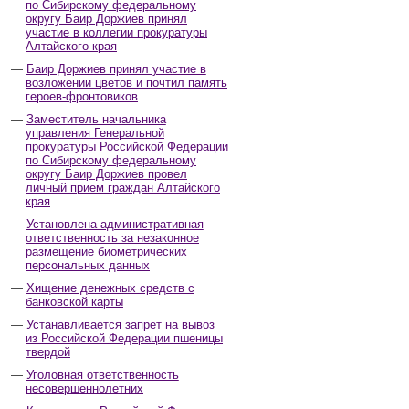
по Сибирскому федеральному
округу Баир Доржиев принял
участие в коллегии прокуратуры
Алтайского края
Баир Доржиев принял участие в
возложении цветов и почтил память
героев-фронтовиков
Заместитель начальника
управления Генеральной
прокуратуры Российской Федерации
по Сибирскому федеральному
округу Баир Доржиев провел
личный прием граждан Алтайского
края
Установлена административная
ответственность за незаконное
размещение биометрических
персональных данных
Хищение денежных средств с
банковской карты
Устанавливается запрет на вывоз
из Российской Федерации пшеницы
твердой
Уголовная ответственность
несовершеннолетних