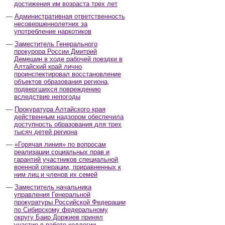
достижения им возраста трех лет
Административная ответственность
несовершеннолетних за
употребление наркотиков
Заместитель Генерального
прокурора России Дмитрий
Демешин в ходе рабочей поездки в
Алтайский край лично
проинспектировал восстановление
объектов образования региона,
подвергшихся повреждению
вследствие непогоды
Прокуратура Алтайского края
действенным надзором обеспечила
доступность образования для трех
тысяч детей региона
«Горячая линия» по вопросам
реализации социальных прав и
гарантий участников специальной
военной операции, приравненных к
ним лиц и членов их семей
Заместитель начальника
управления Генеральной
прокуратуры Российской Федерации
по Сибирскому федеральному
округу Баир Доржиев принял
участие в работе коллегии