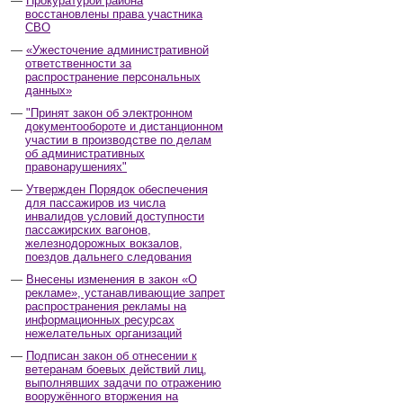
Прокуратурой района
восстановлены права участника
СВО
«Ужесточение административной
ответственности за
распространение персональных
данных»
"Принят закон об электронном
документообороте и дистанционном
участии в производстве по делам
об административных
правонарушениях"
Утвержден Порядок обеспечения
для пассажиров из числа
инвалидов условий доступности
пассажирских вагонов,
железнодорожных вокзалов,
поездов дальнего следования
Внесены изменения в закон «О
рекламе», устанавливающие запрет
распространения рекламы на
информационных ресурсах
нежелательных организаций
Подписан закон об отнесении к
ветеранам боевых действий лиц,
выполнявших задачи по отражению
вооружённого вторжения на