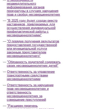
незамедлительного
информирования органов
прокуратуры в случаях нарушения
прав и свобод несовершеннолетних
"В 2025 году будет создан реестр
наставников, привлекаемых для
осуществления индивидуальной
профилактической работы с
несовершеннолетними"
"О порядке получения результатов
предоставления государственной
или муниципальной услуги
законным представителем
несовершеннолетнего"
"Обязанность родителей содержать
своих несовершеннолетних детей"
Ответственность за управление
транспортными средствами
несовершеннолетними
Ответственность за нарушение
прав несовершеннолетних и
ответственность
несовершеннолетних за
совершение преступлений
"Расширен перечень