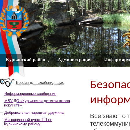
Курьинский район
Администрация
Информиру
Безопас
Версия для слабовидящих
Информационные сообщения
информ
МБУ ДО «Курьинская детская школа
искусств»
Добровольная народная дружина
Все знают о 
Миграционный пункт ПП по
телекоммуни
Курьинскому району