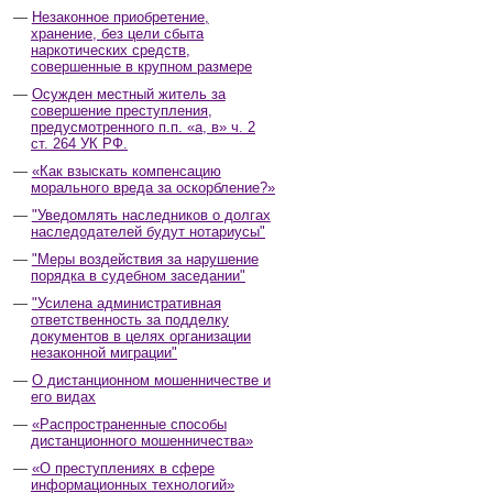
Незаконное приобретение,
хранение, без цели сбыта
наркотических средств,
совершенные в крупном размере
Осужден местный житель за
совершение преступления,
предусмотренного п.п. «а, в» ч. 2
ст. 264 УК РФ.
«Как взыскать компенсацию
морального вреда за оскорбление?»
"Уведомлять наследников о долгах
наследодателей будут нотариусы"
"Меры воздействия за нарушение
порядка в судебном заседании"
"Усилена административная
ответственность за подделку
документов в целях организации
незаконной миграции"
О дистанционном мошенничестве и
его видах
«Распространенные способы
дистанционного мошенничества»
«О преступлениях в сфере
информационных технологий»