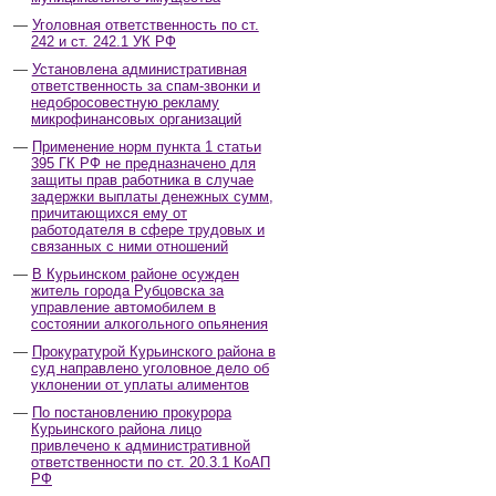
Уголовная ответственность по ст.
242 и ст. 242.1 УК РФ
Установлена административная
ответственность за спам-звонки и
недобросовестную рекламу
микрофинансовых организаций
Применение норм пункта 1 статьи
395 ГК РФ не предназначено для
защиты прав работника в случае
задержки выплаты денежных сумм,
причитающихся ему от
работодателя в сфере трудовых и
связанных с ними отношений
В Курьинском районе осужден
житель города Рубцовска за
управление автомобилем в
состоянии алкогольного опьянения
Прокуратурой Курьинского района в
суд направлено уголовное дело об
уклонении от уплаты алиментов
По постановлению прокурора
Курьинского района лицо
привлечено к административной
ответственности по ст. 20.3.1 КоАП
РФ