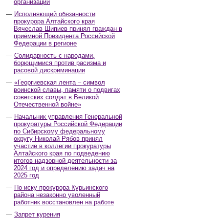
организаций
Исполняющий обязанности
прокурора Алтайского края
Вячеслав Шипиев принял граждан в
приёмной Президента Российской
Федерации в регионе
Солидарность с народами,
борющимися против расизма и
расовой дискриминации
«Георгиевская лента – символ
воинской славы, памяти о подвигах
советских солдат в Великой
Отечественной войне»
Начальник управления Генеральной
прокуратуры Российской Федерации
по Сибирскому федеральному
округу Николай Рябов принял
участие в коллегии прокуратуры
Алтайского края по подведению
итогов надзорной деятельности за
2024 год и определению задач на
2025 год
По иску прокурора Курьинского
района незаконно уволенный
работник восстановлен на работе
Запрет курения