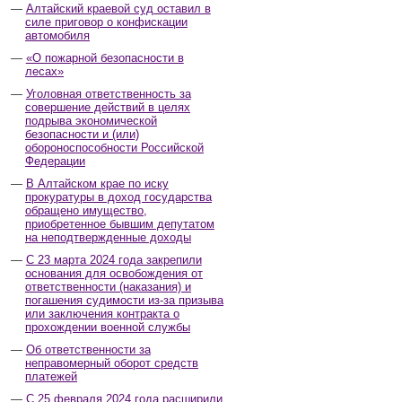
Алтайский краевой суд оставил в
силе приговор о конфискации
автомобиля
«О пожарной безопасности в
лесах»
Уголовная ответственность за
совершение действий в целях
подрыва экономической
безопасности и (или)
обороноспособности Российской
Федерации
В Алтайском крае по иску
прокуратуры в доход государства
обращено имущество,
приобретенное бывшим депутатом
на неподтвержденные доходы
С 23 марта 2024 года закрепили
основания для освобождения от
ответственности (наказания) и
погашения судимости из-за призыва
или заключения контракта о
прохождении военной службы
Об ответственности за
неправомерный оборот средств
платежей
С 25 февраля 2024 года расширили