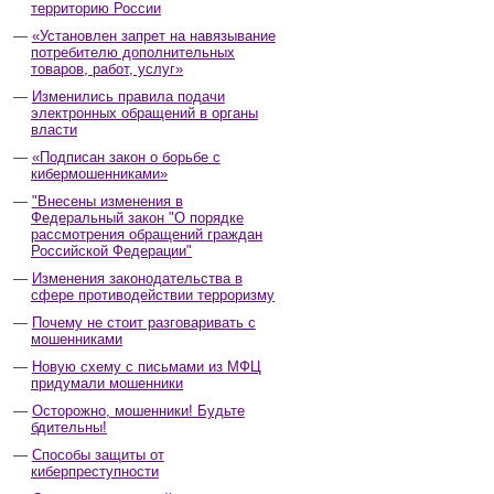
территорию России
«Установлен запрет на навязывание
потребителю дополнительных
товаров, работ, услуг»
Изменились правила подачи
электронных обращений в органы
власти
«Подписан закон о борьбе с
кибермошенниками»
"Внесены изменения в
Федеральный закон "О порядке
рассмотрения обращений граждан
Российской Федерации"
Изменения законодательства в
сфере противодействии терроризму
Почему не стоит разговаривать с
мошенниками
Новую схему с письмами из МФЦ
придумали мошенники
Осторожно, мошенники! Будьте
бдительны!
Способы защиты от
киберпреступности