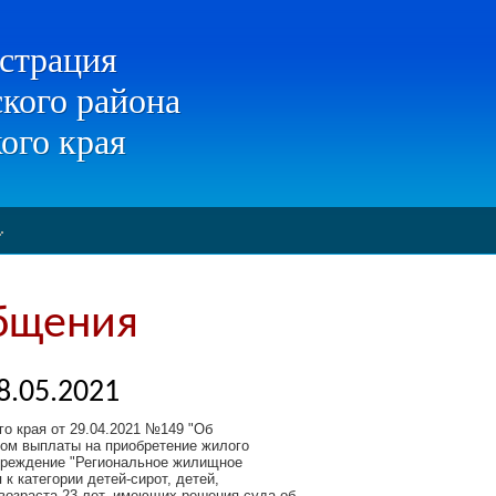
страция
кого района
ого края
бщения
.05.2021
о края от 29.04.2021 №149 "Об
ом выплаты на приобретение жилого
учреждение "Региональное жилищное
к категории детей-сирот, детей,
 возраста 23 лет, имеющих решения суда об