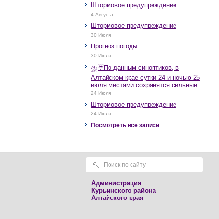
Штормовое предупреждение
4 Августа
Штормовое предупреждение
30 Июля
Прогноз погоды
30 Июля
⛈️☔️По данным синоптиков, в
Алтайском крае сутки 24 и ночью 25
июля местами сохранятся сильные
дожди, грозы, при грозах очень
24 Июля
сильные дожди, сильные ливни,
Штормовое предупреждение
крупный град, шквалистое усиление
ветра до 17-22 м/с, местами порывы
24 Июля
25 м/с и более.
Посмотреть все записи
Администрация
Курьинского района
Алтайского края