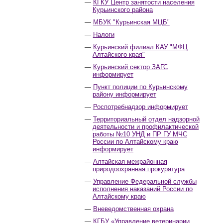
КГКУ Центр занятости населения
Курьинского района
МБУК "Курьинская МЦБ"
Налоги
Курьинский филиал КАУ "МФЦ
Алтайского края"
Курьинский сектор ЗАГС
информирует
Пункт полиции по Курьинскому
району информирует
Роспотребнадзор информирует
Территориальный отдел надзорной
деятельности и профилактической
работы №10 УНД и ПР ГУ МЧС
России по Алтайскому краю
информирует
Алтайская межрайонная
природоохранная прокуратура
Управление Федеральной службы
исполнения наказаний России по
Алтайскому краю
Вневедомственная охрана
КГБУ «Управление ветеринарии