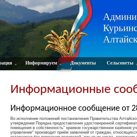
Админи
Курьинс
Алтайск
рация
Информируем
Документы
Сельсоветы
Информационные соо
Информационное сообщение от 28
Во исполнение положений постановления Правительства Алтайског
утверждении Порядка предоставления удостоверенной сертификат
помещения в собственность" краевое госужарственное казённое 
управление" производит приём заявлений от граждан, относящихся 
оставшихся без попечения родителей, лиц из их числа, достигших