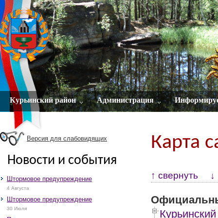
Курьинский район
Администрация
Информиру
Карта с
Версия для слабовидящих
Новости и события
↑ свернуть
↓
Штормовое предупреждение
4 Августа
Официальны
Штормовое предупреждение
30 Июля
Курьинский