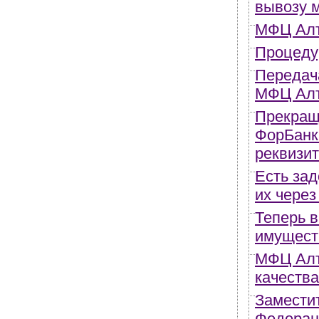
вывозу 
МФЦ Алт
Процеду
Передач
МФЦ Алт
Прекращ
ФорБанк
реквизи
Есть за
их чере
Теперь в
имущест
МФЦ Алта
качества
Замести
Федерац