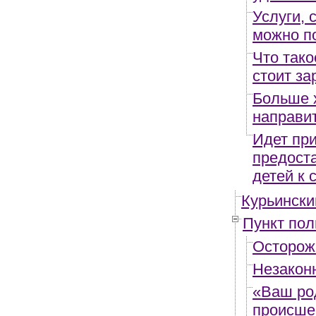
Услуги,
можно п
Что тако
стоит за
Больше 
направит
Идет пр
предост
детей к
Курьински
Пункт пол
Осторож
Незакон
«Ваш ро
происше