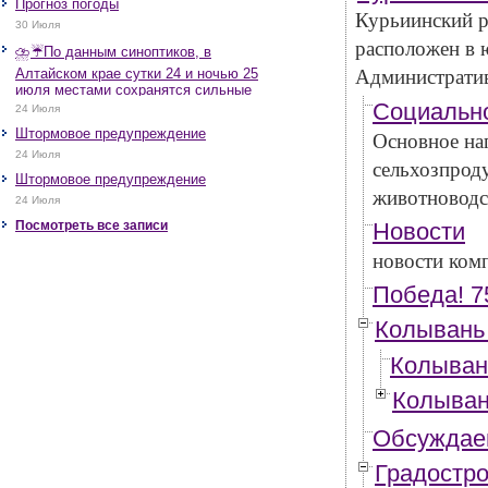
Прогноз погоды
Курьиинский 
30 Июля
расположен в 
⛈️☔️По данным синоптиков, в
Алтайском крае сутки 24 и ночью 25
Административ
июля местами сохранятся сильные
дожди, грозы, при грозах очень
Социально
24 Июля
сильные дожди, сильные ливни,
Штормовое предупреждение
Основное нап
крупный град, шквалистое усиление
ветра до 17-22 м/с, местами порывы
24 Июля
сельхозпрод
25 м/с и более.
Штормовое предупреждение
животноводс
24 Июля
Посмотреть все записи
Новости
новости ком
Победа! 7
Колывань
Колыван
Колыван
Обсуждаем
Градостро