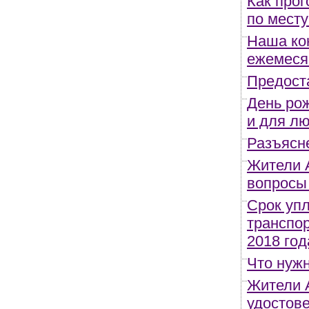
Как прог
по мест
Наша ко
ежемеся
Предост
День ро
и для л
Разъясн
Жители А
вопросы
Срок уп
транспор
2018 год
Что нужн
Жители А
удостов