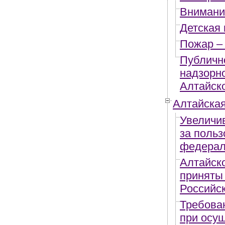
Внимани
Детская 
Пожар –
Публичн
надзорн
Алтайск
Алтайска
Увеличи
за поль
федерал
Алтайск
приняты 
Российс
Требова
при осу