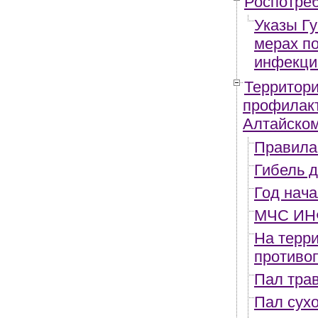
Роспотре
Указы Гу
мерах п
инфекци
Территори
профилак
Алтайско
Правила 
Гибель д
Год нача
МЧС И
На терр
противо
Пал тра
Пал сухо