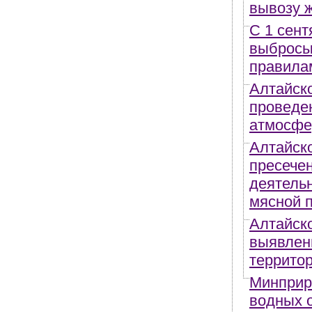
вывозу 
С 1 сен
выбросы
правила
Алтайск
проведе
атмосфе
Алтайск
пресече
деятельн
мясной 
Алтайск
выявлен
территор
Минприр
водных 