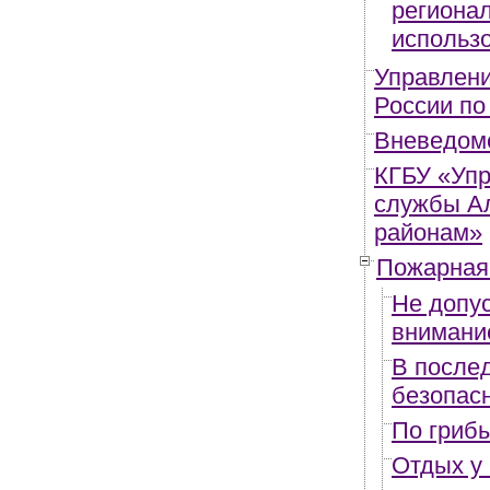
регионал
использ
Управлени
России по
Вневедом
КГБУ «Упр
службы Ал
районам»
Пожарная
Не допус
внимани
В после
безопас
По грибы
Отдых у