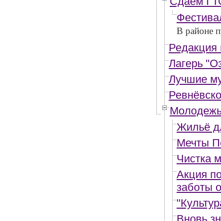
Сдаём ГТ
Фестива
В районе 
Редакция 
Лагерь "О
Лучшие м
Ревнёвск
Молодежь
Жильё д
Мечты П
Чистка 
Акция по
заботы о
"Культур
Вновь з