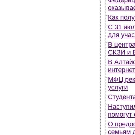
оказыва
Как полу
С 31 июл
для учас
В центр
СКЗИ и 
В Алтайс
интерне
МФЦ рек
услуги
Студента
Наступил
помогут
О предо
семьям д