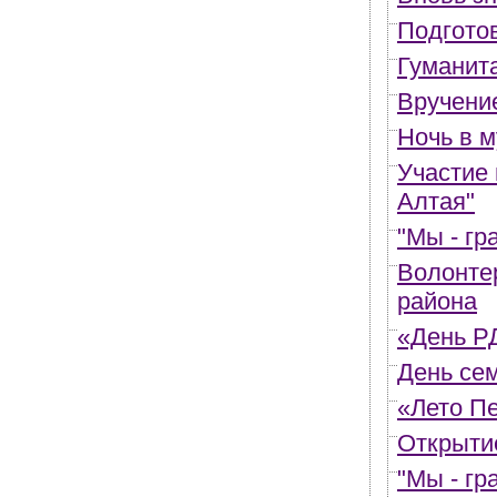
Подгото
Гуманит
Вручени
Ночь в м
Участие
Алтая"
"Мы - гр
Волонтер
района
«День Р
День сем
«Лето П
Открыти
"Мы - гр