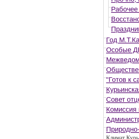
Рабочее
Восстан
Праздни
Год М.Т.К
Особые ДЕ
Межведомс
Обществен
"Готов к 
Курьинска
Совет отц
Комиссия 
Админист
Природно-
Климат Курь