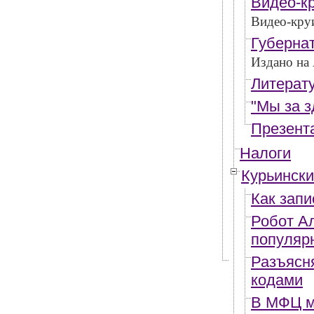
Видео-к
Видео-кру
Губернат
Издано на 
Литерат
"Мы за з
Презент
Налоги
Курьински
Как запи
Робот Ал
популяр
Разъясн
кодами
В МФЦ мо