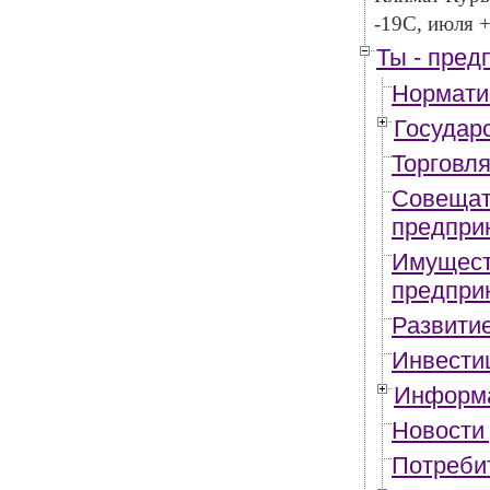
-19С, июля +
Ты - пред
Нормати
Государ
Торговл
Совещат
предпри
Имущест
предпри
Развити
Инвести
Информа
Новости
Потреби