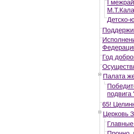
I межрай
М.Т.Кал
Детско-
Поддержи
Исполнени
Федераци
Год добро
Осуществ
Палата ж
Победит
подвига 
65! Целин
Церковь 
Главные
Прочно, 