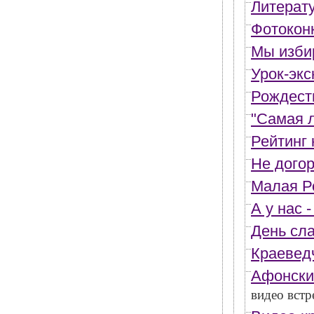
Литерату
Фотоконк
Мы изби
Урок-экс
Рождест
"Самая 
Рейтинг 
Не догор
Малая Р
А у нас -
День сла
Краеведч
Афонски
видео встр