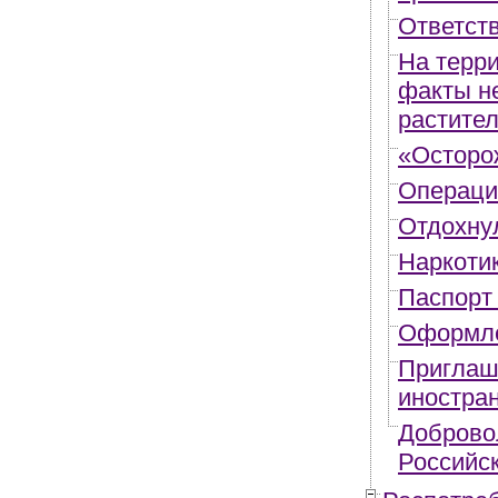
Ответст
На терр
факты не
растите
«Осторо
Операци
Отдохнул
Наркотик
Паспорт
Оформле
Приглаш
иностра
Доброво
Российс