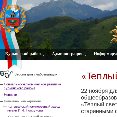
Курьинский район
Администрация
Информиру
«Теплый
Версия для слабовидящих
Социально-экономическое развитие
Курьинского района
22 ноября дл
Новости
общеобразов
Колывань камнерезная
«Теплый свет
Колыванский камнерезный завод
старинными с
имени И.И. Ползунова
Колыванский музей истории