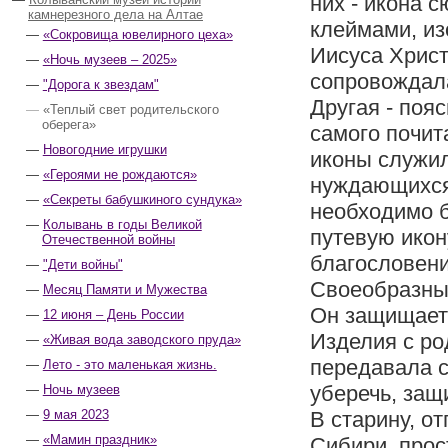
них - икона 
камнерезного дела на Алтае
клеймами, и
«Сокровища ювелирного цеха»
Иисуса Христ
«Ночь музеев – 2025»
сопровождала
"Дорога к звездам"
Другая - поя
«Теплый свет родительского
оберега»
самого почит
Новогодние игрушки
иконы служил
«Героями не рождаются»
нуждающихся 
«Секреты бабушкиного сундука»
необходимо б
Колывань в годы Великой
путевую икон
Отечественной войны
благословени
"Дети войны"
Своеобразным
Месяц Памяти и Мужества
Он защищает 
12 июня – День России
Изделия с ро
«Живая вода заводского пруда»
передавала с
Лето - это маленькая жизнь.
уберечь, защи
Ночь музеев
9 мая 2023
В старину, о
«Мамин праздник»
Сибири, прос