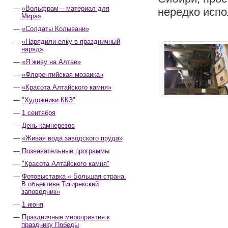
«Вольфрам – материал для
нередко испо
Мира»
«Солдаты Колывани»
«Нарядили елку в праздничный
наряд»
«Я живу на Алтае»
«Флорентийская мозаика»
«Красота Алтайского камня»
"Художники ККЗ"
1 сентября
День камнерезов
«Живая вода заводского пруда»
Познавательные программы
"Красота Алтайского камня"
Фотовыставка « Большая страна.
В объективе Тигирекский
заповедник»
1 июня
Праздничные мероприятия к
празднику Победы