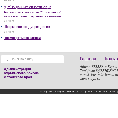
30 Июля
⛈️☔️По данным синоптиков, в
Алтайском крае сутки 24 и ночью 25
июля местами сохранятся сильные
дожди, грозы, при грозах очень
24 Июля
сильные дожди, сильные ливни,
Штормовое предупреждение
крупный град, шквалистое усиление
ветра до 17-22 м/с, местами порывы
24 Июля
25 м/с и более.
Посмотреть все записи
Главная
Конта
Адрес: 658320, с.Курья,
Администрация
Тел/факс:8(38576)2240
Курьинского района
e-mail: kur_adm@mail.ru
Алтайского края
www.kurya.ru
© Перепубликация материалов запрещается. Права на а