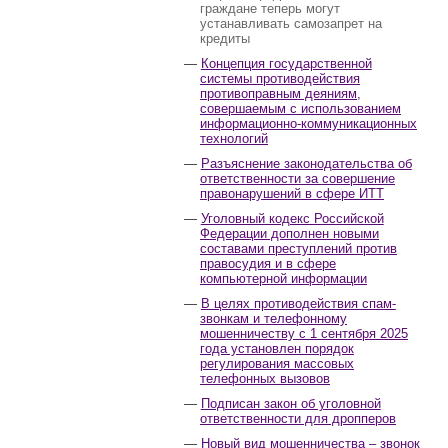
граждане теперь могут
устанавливать самозапрет на
кредиты
Концепция государственной
системы противодействия
противоправным деяниям,
совершаемым с использованием
информационно-коммуникационных
технологий
Разъяснение законодательства об
ответственности за совершение
правонарушений в сфере ИТТ
Уголовный кодекс Российской
Федерации дополнен новыми
составами преступлений против
правосудия и в сфере
компьютерной информации
В целях противодействия спам-
звонкам и телефонному
мошенничеству с 1 сентября 2025
года установлен порядок
регулирования массовых
телефонных вызовов
Подписан закон об уголовной
ответственности для дропперов
Новый вид мошенничества – звонок