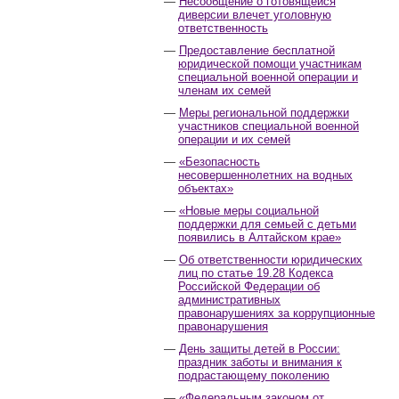
Несообщение о готовящейся
диверсии влечет уголовную
ответственность
Предоставление бесплатной
юридической помощи участникам
специальной военной операции и
членам их семей
Меры региональной поддержки
участников специальной военной
операции и их семей
«Безопасность
несовершеннолетних на водных
объектах»
«Новые меры социальной
поддержки для семьей с детьми
появились в Алтайском крае»
Об ответственности юридических
лиц по статье 19.28 Кодекса
Российской Федерации об
административных
правонарушениях за коррупционные
правонарушения
День защиты детей в России:
праздник заботы и внимания к
подрастающему поколению
«Федеральным законом от