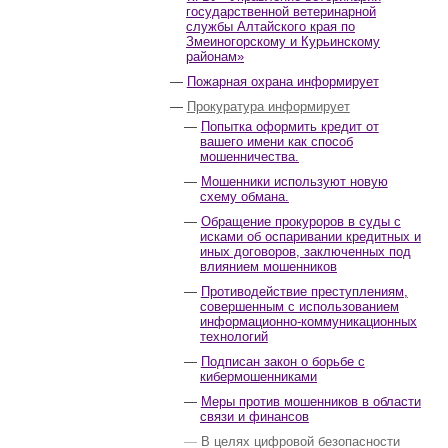
государственной ветеринарной
службы Алтайского края по
Змеиногорскому и Курьинскому
районам»
Пожарная охрана информирует
Прокуратура информирует
Попытка оформить кредит от
вашего имени как способ
мошенничества.
Мошенники используют новую
схему обмана.
Обращение прокуроров в суды с
исками об оспаривании кредитных и
иных договоров, заключенных под
влиянием мошенников
Противодействие преступлениям,
совершенным с использованием
информационно-коммуникационных
технологий
Подписан закон о борьбе с
кибермошенниками
Меры против мошенников в области
связи и финансов
В целях цифровой безопасности