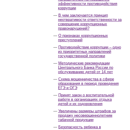
эффективности противодействия
коррупции
В чем заключается принцип
неотвратимости ответственности за
совершение коррупционных
правонарушений?
О признаках коррупционных
преступлений
Противодействие коррупции – одно
из приоритетных направлений
государственной политики
Методические рекомендации
Центрального Банка России по
обслуживанию детей от 14 лет
Схема мошенничества в сфере
образования в период проведения
ЕГЭ и ОГЭ
Принят закон о воспитательной
работе в организациях отдыха
детей и их оздоровления
Увеличены размеры штрафов за
продажу несовершеннолетним
табачной продукции
Безопасность ребенка в