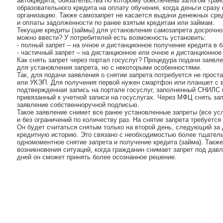
автокредита, обязательства по которому обеспечены залогом тран
образовательного кредита на оплату обучения, когда деньги сраз
организацию. Также самозапрет не касается выдачи денежных ср
и оплаты задолженности по ранее взятым кредитам или займам.
Текущие кредиты (займы) для установления самозапрета досрочно 
можно ввести? У потребителей есть возможность установить:
- полный запрет – на очное и дистанционное получение кредита в 
- частичный запрет – на дистанционное или очное и дистанционно
Как снять запрет через портал госуслуг? Процедура подачи заявле
для установления запрета, но с некоторыми особенностями.
Так, для подачи заявления о снятии запрета потребуется не прос
или УКЭП. Для получения первой нужен смартфон или планшет с 
подтвержденная запись на портале госуслуг, заполненный СНИЛС 
привязанный к учетной записи на госуслугах. Через МФЦ снять за
заявление собственноручной подписью.
Такое заявление снимет все ранее установленные запреты (все ус
и без ограничений по количеству раз. На снятие запрета требуется
Он будет считаться снятым только на второй день, следующий за
кредитную историю. Это связано с необходимостью более тщатель
одномоментное снятие запрета и получение кредита (займа). Также
возникновения ситуаций, когда гражданин снимает запрет под давл
дней он сможет принять более осознанное решение.