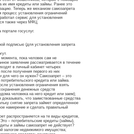
 их имя кредиты или займы. Ранее это
зацию. Теперь же механизм самозапрета
м процесс установления ограничений
аработал сервис для установления
тся также через МФЦ.
 портале госуслуг.
ной подписью (для установления запрета
гут.
 момента, пока человек сам не
анное заявление рассматривается в течение
иходят в личный кабинет четырех
после получения первого из них
и для чего он нужен? Самозапрет – это
потребительского кредита или займа.
осле установления ограничения взять
; сохранения денежных средств
дома человека на него кредит или заем);
 доказывать, что заимствованные средства
ольку снятие запрета займет определенное
вое намерение и сделать правильный
ет распространяется на те виды кредитов,
Это – потребительские кредиты (займы),
едиты и займы самозапрет не действует?
ой залогом недвижимого имущества;