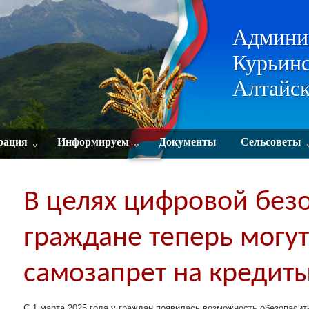
Админи
Курьинс
Алтайск
рация
Информируем
Документы
Сельсоветы
В целях цифровой без
граждане теперь могут
самозапрет на кредит
С 1 марта 2025 года у граждан появилась возможность обезопаси