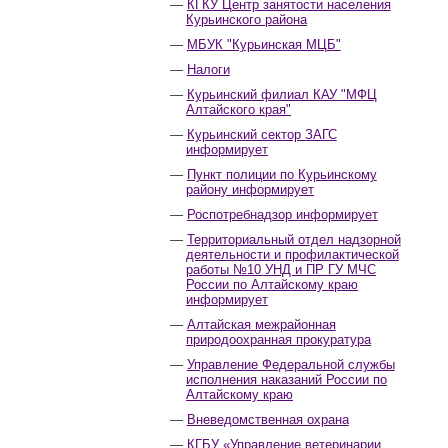
КГКУ Центр занятости населения
Курьинского района
МБУК "Курьинская МЦБ"
Налоги
Курьинский филиал КАУ "МФЦ
Алтайского края"
Курьинский сектор ЗАГС
информирует
Пункт полиции по Курьинскому
району информирует
Роспотребнадзор информирует
Территориальный отдел надзорной
деятельности и профилактической
работы №10 УНД и ПР ГУ МЧС
России по Алтайскому краю
информирует
Алтайская межрайонная
природоохранная прокуратура
Управление Федеральной службы
исполнения наказаний России по
Алтайскому краю
Вневедомственная охрана
КГБУ «Управление ветеринарии