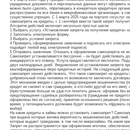
украденных документов и персональных данных могут оформить на
можно было сделать, обратившись в конкретную кредитную органи
распространен на все банки и микрофинансовые организации, а са
существенно упрощен. С 1 марта 2025 года на портале госуслуг з
самозапрета на кредиты, с 1 сентября ввести такой запрет получи
Алгоритм действий включает несколько простых шагов:
1 Выбрать услугу «Установление запрета на получение кредита» на
2 Заполнить электронную форму.
3 Выбрать условия запрета.
4 Проверить сформированное заявление и подписать его электрон
подойдет любой вид электронной подписи).
5 Отправить заявление. Отказать в оформлении самозапрета не мо
Самозапрет устанавливается бессрочно – он будет действовать до
инициируется его отмену. Услуга предоставляется бесплатно. Под
двух календарных дней. Уведомления об установлении запрета пр
квалифицированных бюро кредитных историй. На следующий день 
самозапрет начнет действовать. Что такое самозапрет на кредиты 
добровольный отказ человека от возможности заключать договоры 
Этот механизм введен с целью предупреждения мошенничества (п
кредит не сможет и сам гражданин, и кто-либо другой на его имя)
(преступникам больше не удастся похитить деньги, оформив без ве
предотвращения судебных разбирательств (гражданам не придется
оформлены без их согласия); принятия осознанного решения (поск
время, у потенциального должника будет возможность обдумать с
выбор).
На какие кредиты и займы можно установить самозапрет? Самозапр
при выдаче которых велика вероятность мошеннических действий. 
которые выдают гражданам, в том числе микрозаймы. На какие кр
Запрет не распространяется при оформлении ипотеки, обеспеченн