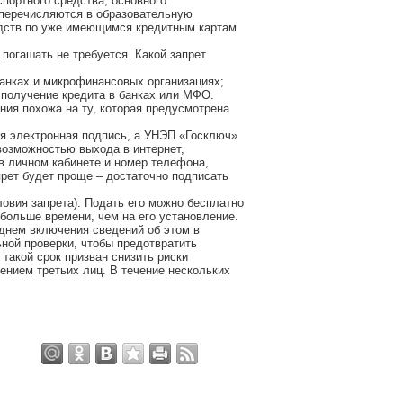
спортного средства; основного
у перечисляются в образовательную
едств по уже имеющимся кредитным картам
погашать не требуется. Какой запрет
банках и микрофинансовых организациях;
е получение кредита в банках или МФО.
ния похожа на ту, которая предусмотрена
тая электронная подпись, а УНЭП «Госключ»
возможностью выхода в интернет,
в личном кабинете и номер телефона,
прет будет проще – достаточно подписать
ловия запрета). Подать его можно бесплатно
 больше времени, чем на его установление.
 днем включения сведений об этом в
ной проверки, чтобы предотвратить
 такой срок призван снизить риски
ением третьих лиц. В течение нескольких