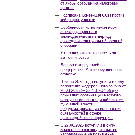
от якобы сотрудника налоговых
органов
Подписана Конвенция ООН против
киберпреступности
Особенности исполнения норм
антикоррупционного
законодательства в период
проведения специальной военной
операции
Уголовная ответственность за
взяточничество
Борьба с коррупцией на
предприятии. Антикоррупционная
оговорка.
В июне 2025 года вступили в силу
положения Федерального закона от
20.03.2025 № 33-ФЗ «Об общих
принципах организации местного
самоуправления в единой системе
публичной власти»
предусматривающие исполнение
обязанностей в сфере
противодействие коррупции.
С 27.06.2025 вступили в силу
изменения в законодательстве,
направленные на повышение