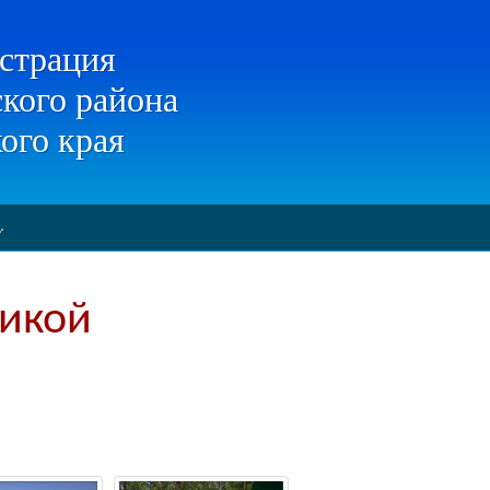
страция
кого района
ого края
ликой