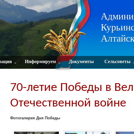
Админи
Курьинс
Алтайск
рация
Информируем
Документы
Сельсоветы
70-летие Победы в Ве
Отечественной войне
Фотогалерея Дня Победы