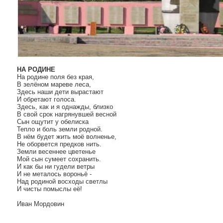
НА РОДИНЕ
На родине поля без края,
В зелёном мареве леса,
Здесь наши дети вырастают
И обретают голоса.
Здесь, как и я однажды, близко
В свой срок нагрянувшей весной
Сын ощутит у обелиска
Тепло и боль земли родной.
В нём будет жить моё волненье,
Не оборвется предков нить.
Земли весеннее цветенье
Мой сын сумеет сохранить.
И как бы ни гудели ветры
И не металось вороньё -
Над родиной восходы светлы
И чисты помыслы её!
Иван Мордовин