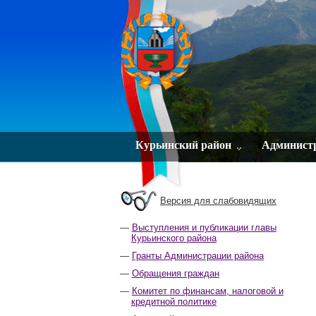
Курьинский район
Админист
Версия для слабовидящих
Выступления и публикации главы
Курьинского района
Гранты Администрации района
Обращения граждан
Комитет по финансам, налоговой и
кредитной политике