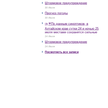
Штормовое предупреждение
30 Июля
Прогноз погоды
30 Июля
⛈️☔️По данным синоптиков, в
Алтайском крае сутки 24 и ночью 25
июля местами сохранятся сильные
дожди, грозы, при грозах очень
24 Июля
сильные дожди, сильные ливни,
Штормовое предупреждение
крупный град, шквалистое усиление
ветра до 17-22 м/с, местами порывы
24 Июля
25 м/с и более.
Посмотреть все записи