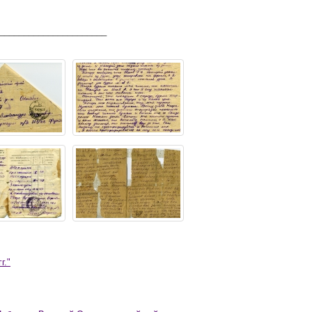
______________________
г."