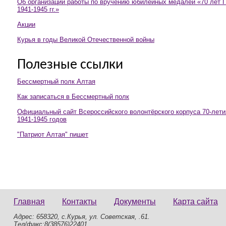
Об организации работы по вручению юбилейных медалей «70 лет 
1941-1945 гг.»
Акции
Курья в годы Великой Отечественной войны
Полезные ссылки
Бессмертный полк Алтая
Как записаться в Бессмертный полк
Официальный сайт Всероссийского волонтёрского корпуса 70-лет
1941-1945 годов
"Патриот Алтая" пишет
Главная
Контакты
Документы
Карта сайта
Адрес: 658320, с.Курья, ул. Советская, .61.
Тел/факс:8(38576)22401