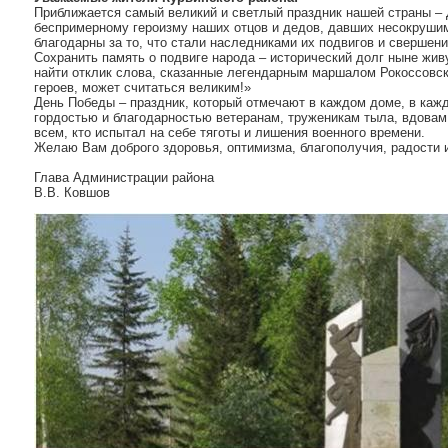
Приближается самый великий и светлый праздник нашей страны – 
беспримерному героизму наших отцов и дедов, давших несокруш
благодарны за то, что стали наследниками их подвигов и свершени
Сохранить память о подвиге народа – исторический долг ныне жи
найти отклик слова, сказанные легендарным маршалом Рокоссовски
героев, может считаться великим!»
День Победы – праздник, который отмечают в каждом доме, в каж
гордостью и благодарностью ветеранам, труженикам тыла, вдовам 
всем, кто испытал на себе тяготы и лишения военного времени.
Желаю Вам доброго здоровья, оптимизма, благополучия, радости 
Глава Администрации района
В.В. Ковшов