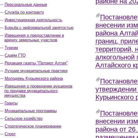
районе на 20
Персональные данные
Служба по контракту
Постановле
Инвестиционная деятельность
внесении изм
Борьба с неформальной занятостью
района Алтай
Извещения о предоставлении в
границ, прил
аренду земельных участков
Туризм
территорий, 
Сдаём ГТО
алкогольной 
Редакция газеты "Патриот Алтая"
Алтайского к
Лучшие муниципальные практики
Молодежь Курьинского района
Постановле
Извещения о проведении аукционов
утверждении 
по продаже муниципального
имущества
Курьинского 
Гранты
Муниципальные программы
Постановле
Сельское хозяйство
внесении изм
Стратегическое планирование
района от 26
Спорт
размещении н