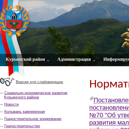
Курьинский район
Администрация
Информиру
Нормат
Версия для слабовидящих
Социально-экономическое развитие
Курьинского района
Постановлен
Новости
постановлени
Колывань камнерезная
№70 "Об утв
Градостроительное зонирование
развития мал
Градостроительство