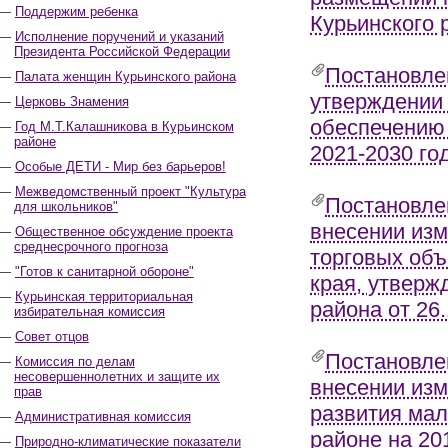
Поддержим ребенка
Курьинского 
Исполнение поручений и указаний
Президента Российской Федерации
Постановле
Палата женщин Курьинского района
утверждении 
Церковь Знамения
обеспечению 
Год М.Т.Калашникова в Курьинском
районе
2021-2030 го
Особые ДЕТИ - Мир без барьеров!
Межведомственный проект "Культура
Постановле
для школьников"
внесении из
Общественное обсуждение проекта
среднесрочного прогноза
торговых объ
"Готов к санитарной обороне"
края, утверж
Курьинская территориальная
района от 26
избирательная комиссия
Совет отцов
Постановле
Комиссия по делам
несовершеннолетних и защите их
внесении из
прав
развития мал
Административная комиссия
районе на 20
Природно-климатические показатели