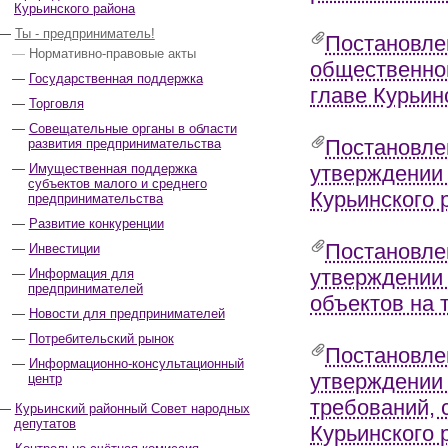
Курьинского района
Ты - предприниматель!
Постановле
Нормативно-правовые акты
общественном
Государственная поддержка
главе Курьин
Торговля
Совещательные органы в области
Постановле
развития предпринимательства
Имущественная поддержка
утверждении 
субъектов малого и среднего
Курьинского 
предпринимательства
Развитие конкуренции
Постановле
Инвестиции
утверждении
Информация для
предпринимателей
объектов на 
Новости для предпринимателей
Потребительский рынок
Постановле
Информационно-консультационный
утверждении
центр
требований,
Курьинский районный Совет народных
депутатов
Курьинского 