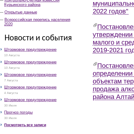
Контрольно-счётная комиссия
муниципально
Курьинского района
2022 годов"
Открытые данные
Всероссийская перепись населения
2020
Постановле
утверждении
Новости и события
малого и сре
2019-2021 го
Штормовое предупреждение
10 Августа
Штормовое предупреждение
Постановле
10 Августа
определении 
Штормовое предупреждение
объектам тер
7 Августа
Штормовое предупреждение
продажа алко
4 Августа
района Алтай
Штормовое предупреждение
30 Июля
Прогноз погоды
30 Июля
Посмотреть все записи