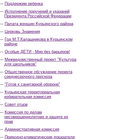
Поддержим ребенка
Исполнение поручений и указаний
Президента Российской Федерации
Палата женщин Курьинского района
Церковь Знамения
Год М.Т.Калашникова в Курьинском
районе
Особые ДЕТИ - Мир без барьеров!
Межведомственный проект "Культура
для школьников"
Общественное обсуждение проекта
среднесрочного прогноза
"Готов к санитарной обороне"
Курьинская территориальная
избирательная комиссия
Совет отцов
Комиссия по делам
несовершеннолетних и защите их
прав
Административная комиссия
Природно-климатические показатели