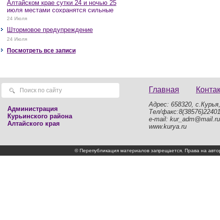
Алтайском крае сутки 24 и ночью 25
июля местами сохранятся сильные
дожди, грозы, при грозах очень
24 Июля
сильные дожди, сильные ливни,
Штормовое предупреждение
крупный град, шквалистое усиление
ветра до 17-22 м/с, местами порывы
24 Июля
25 м/с и более.
Посмотреть все записи
Главная
Конта
Адрес: 658320, с.Курья,
Администрация
Тел/факс:8(38576)2240
Курьинского района
e-mail: kur_adm@mail.ru
Алтайского края
www.kurya.ru
© Перепубликация материалов запрещается. Права на а