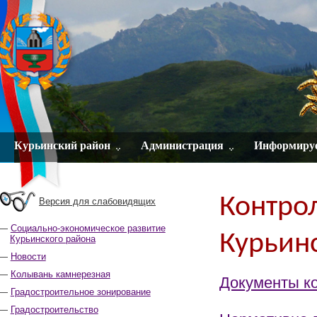
Курьинский район
Администрация
Информиру
Контро
Версия для слабовидящих
Социально-экономическое развитие
Курьин
Курьинского района
Новости
Колывань камнерезная
Документы ко
Градостроительное зонирование
Градостроительство