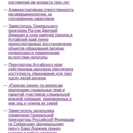
достижения им возраста трех лет
Административная ответственность
несовершеннолетних за
употребление наркотиков
Заместитель Генерального
прокурора России Дмитрий
Демешин в ходе рабочей поездки в
Алтайский край лично
проинспектировал восстановление
объектов образования региона,
подвергшихся повреждению
вследствие непогоды
Прокуратура Алтайского края
действенным надзором обеспечила
доступность образования для трех
тысяч детей региона
«Горячая линия» по вопросам
реализации социальных прав и
гарантий участников специальной
военной операции, приравненных к
ним лиц и членов их семей
Заместитель начальника
управления Генеральной
прокуратуры Российской Федерации
по Сибирскому федеральному
округу Баир Доржиев принял
участие в работе коллегии