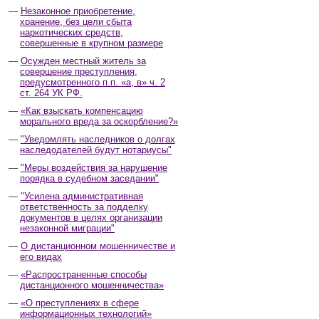
Незаконное приобретение,
хранение, без цели сбыта
наркотических средств,
совершенные в крупном размере
Осужден местный житель за
совершение преступления,
предусмотренного п.п. «а, в» ч. 2
ст. 264 УК РФ.
«Как взыскать компенсацию
морального вреда за оскорбление?»
"Уведомлять наследников о долгах
наследодателей будут нотариусы"
"Меры воздействия за нарушение
порядка в судебном заседании"
"Усилена административная
ответственность за подделку
документов в целях организации
незаконной миграции"
О дистанционном мошенничестве и
его видах
«Распространенные способы
дистанционного мошенничества»
«О преступлениях в сфере
информационных технологий»