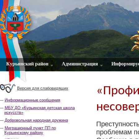
Курьинский район
Администрация
Информиру
«Профи
Версия для слабовидящих
Информационные сообщения
несове
МБУ ДО «Курьинская детская школа
искусств»
Добровольная народная дружина
Преступность
Миграционный пункт ПП по
проблемам п
Курьинскому району