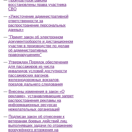
Прокуратурой района
восстановлены права участника
СВО
«Ужесточение административной
ответственности за
распространение персональных
данных»
"Принят закон об электронном
документообороте и дистанционном
участии в производстве по делам
об административных
правонарушениях"
Утвержден Порядок обеспечения
для пассажиров из числа
инвалидов условий доступности
пассажирских вагонов,
железнодорожных вокзалов,
поездов дальнего следования
Внесены изменения в закон «О
рекламе», устанавливающие запрет
распространения рекламы на
информационных ресурсах
нежелательных организаций
Подписан закон об отнесении к
ветеранам боевых действий лиц,
выполнявших задачи по отражению
вооружённого вторжения на