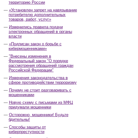
территорию России
«Установлен запрет на навязывание
потребителю дополнительных
товаров, работ, услуг»
Изменились правила подачи
электронных обращений в органы
власти
«Подписан закон о борьбе с
кибермошенниками»
"Внесены изменения в
Федеральный закон "О порядке
рассмотрения обращений граждан
Российской Федерации"
Изменения законодательства в
сфере противодействии терроризму
Почему не стоит разговаривать с
мошенниками
Новую схему с письмами из МФЦ
придумали мошенники
Осторожно, мошенники! Будьте
бдительны!
Способы защиты от
киберпреступности