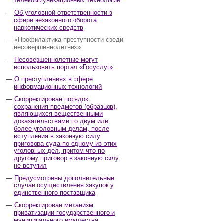
телекоммуникационных технологий
Об уголовной ответственности в
сфере незаконного оборота
наркотических средств
«Профилактика преступности среди
несовершеннолетних»
Несовершеннолетние могут
использовать портал «Госуслуг»
О преступлениях в сфере
информационных технологий
Скорректирован порядок
сохранения предметов (образцов),
являющихся вещественными
доказательствами по двум или
более уголовным делам, после
вступления в законную силу
приговора суда по одному из этих
уголовных дел, притом что по
другому приговор в законную силу
не вступил
Предусмотрены дополнительные
случаи осуществления закупок у
единственного поставщика
Скорректирован механизм
приватизации государственного и
муниципального имущества