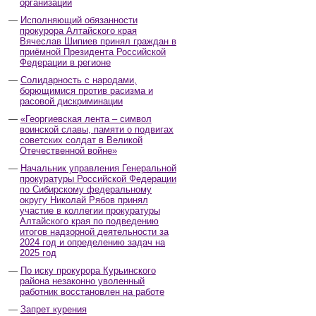
организаций
Исполняющий обязанности
прокурора Алтайского края
Вячеслав Шипиев принял граждан в
приёмной Президента Российской
Федерации в регионе
Солидарность с народами,
борющимися против расизма и
расовой дискриминации
«Георгиевская лента – символ
воинской славы, памяти о подвигах
советских солдат в Великой
Отечественной войне»
Начальник управления Генеральной
прокуратуры Российской Федерации
по Сибирскому федеральному
округу Николай Рябов принял
участие в коллегии прокуратуры
Алтайского края по подведению
итогов надзорной деятельности за
2024 год и определению задач на
2025 год
По иску прокурора Курьинского
района незаконно уволенный
работник восстановлен на работе
Запрет курения