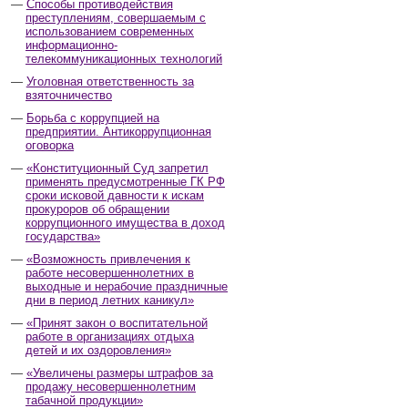
Способы противодействия
преступлениям, совершаемым с
использованием современных
информационно-
телекоммуникационных технологий
Уголовная ответственность за
взяточничество
Борьба с коррупцией на
предприятии. Антикоррупционная
оговорка
«Конституционный Суд запретил
применять предусмотренные ГК РФ
сроки исковой давности к искам
прокуроров об обращении
коррупционного имущества в доход
государства»
«Возможность привлечения к
работе несовершеннолетних в
выходные и нерабочие праздничные
дни в период летних каникул»
«Принят закон о воспитательной
работе в организациях отдыха
детей и их оздоровления»
«Увеличены размеры штрафов за
продажу несовершеннолетним
табачной продукции»