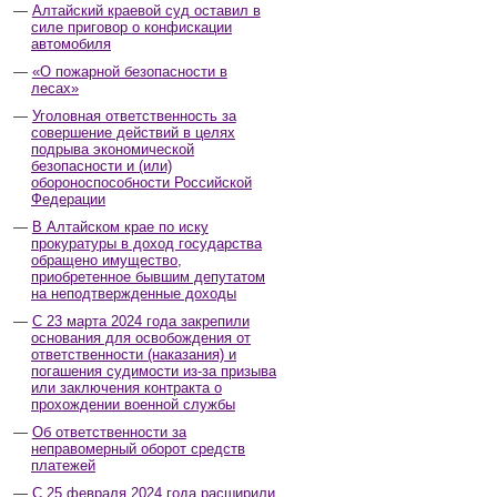
Алтайский краевой суд оставил в
силе приговор о конфискации
автомобиля
«О пожарной безопасности в
лесах»
Уголовная ответственность за
совершение действий в целях
подрыва экономической
безопасности и (или)
обороноспособности Российской
Федерации
В Алтайском крае по иску
прокуратуры в доход государства
обращено имущество,
приобретенное бывшим депутатом
на неподтвержденные доходы
С 23 марта 2024 года закрепили
основания для освобождения от
ответственности (наказания) и
погашения судимости из-за призыва
или заключения контракта о
прохождении военной службы
Об ответственности за
неправомерный оборот средств
платежей
С 25 февраля 2024 года расширили