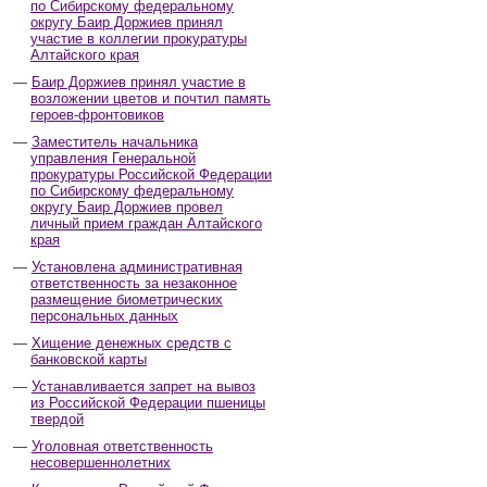
по Сибирскому федеральному
округу Баир Доржиев принял
участие в коллегии прокуратуры
Алтайского края
Баир Доржиев принял участие в
возложении цветов и почтил память
героев-фронтовиков
Заместитель начальника
управления Генеральной
прокуратуры Российской Федерации
по Сибирскому федеральному
округу Баир Доржиев провел
личный прием граждан Алтайского
края
Установлена административная
ответственность за незаконное
размещение биометрических
персональных данных
Хищение денежных средств с
банковской карты
Устанавливается запрет на вывоз
из Российской Федерации пшеницы
твердой
Уголовная ответственность
несовершеннолетних