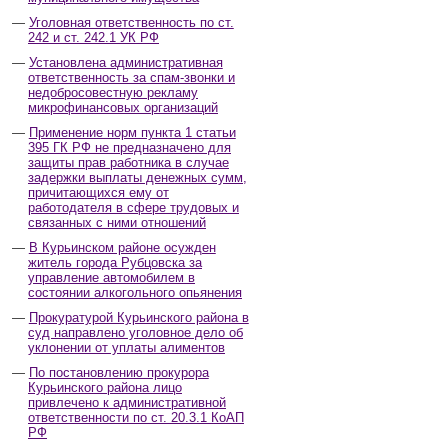
Уголовная ответственность по ст.
242 и ст. 242.1 УК РФ
Установлена административная
ответственность за спам-звонки и
недобросовестную рекламу
микрофинансовых организаций
Применение норм пункта 1 статьи
395 ГК РФ не предназначено для
защиты прав работника в случае
задержки выплаты денежных сумм,
причитающихся ему от
работодателя в сфере трудовых и
связанных с ними отношений
В Курьинском районе осужден
житель города Рубцовска за
управление автомобилем в
состоянии алкогольного опьянения
Прокуратурой Курьинского района в
суд направлено уголовное дело об
уклонении от уплаты алиментов
По постановлению прокурора
Курьинского района лицо
привлечено к административной
ответственности по ст. 20.3.1 КоАП
РФ