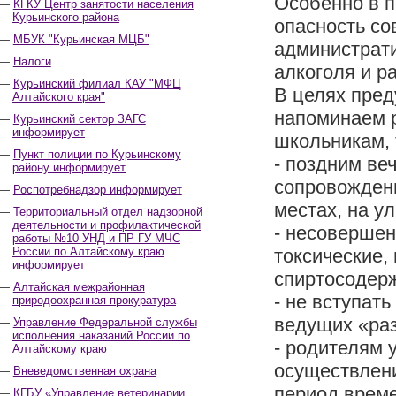
Особенно в п
КГКУ Центр занятости населения
Курьинского района
опасность со
МБУК "Курьинская МЦБ"
администрат
Налоги
алкоголя и р
Курьинский филиал КАУ "МФЦ
В целях пре
Алтайского края"
напоминаем р
Курьинский сектор ЗАГС
информирует
школьникам, 
Пункт полиции по Курьинскому
- поздним ве
району информирует
сопровожден
Роспотребнадзор информирует
местах, на ул
Территориальный отдел надзорной
деятельности и профилактической
- несовершен
работы №10 УНД и ПР ГУ МЧС
России по Алтайскому краю
токсические,
информирует
спиртосодер
Алтайская межрайонная
- не вступат
природоохранная прокуратура
ведущих «раз
Управление Федеральной службы
исполнения наказаний России по
- родителям 
Алтайскому краю
осуществлени
Вневедомственная охрана
период време
КГБУ «Управление ветеринарии