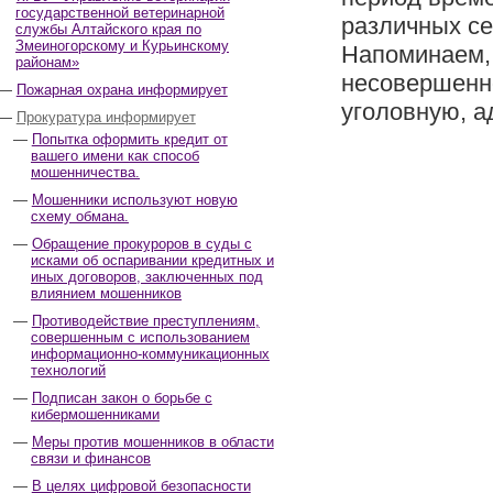
государственной ветеринарной
различных се
службы Алтайского края по
Змеиногорскому и Курьинскому
Напоминаем, 
районам»
несовершенн
Пожарная охрана информирует
уголовную, а
Прокуратура информирует
Попытка оформить кредит от
вашего имени как способ
мошенничества.
Мошенники используют новую
схему обмана.
Обращение прокуроров в суды с
исками об оспаривании кредитных и
иных договоров, заключенных под
влиянием мошенников
Противодействие преступлениям,
совершенным с использованием
информационно-коммуникационных
технологий
Подписан закон о борьбе с
кибермошенниками
Меры против мошенников в области
связи и финансов
В целях цифровой безопасности