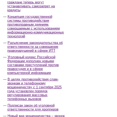
граждане теперь могут
устанавливать самозапрет на
кредиты
Концепция государственной
системы противодействия
противоправным деяниям,
совершаемым с использованием
информационно-коммуникационных
технологий
Разъяснение законодательства об
ответственности за совершение
правонарушений в сфере ИТТ
Уголовный кодекс Российской
Федерации дополнен новыми
составами преступлений против
правосудия и в сфере
компьютерной информации
В целях противодействия спам-
звонкам и телефонному
мошенничеству с 1 сентября 2025
года установлен порядок
регулирования массовых
телефонных вызовов
Подписан закон об уголовной
ответственности для дропперов
Новый вид мошенничества – звонок