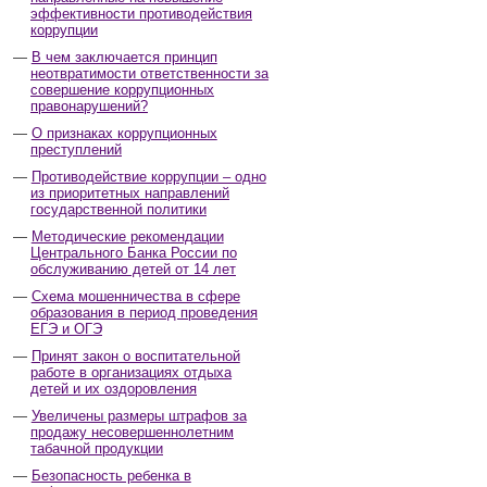
эффективности противодействия
коррупции
В чем заключается принцип
неотвратимости ответственности за
совершение коррупционных
правонарушений?
О признаках коррупционных
преступлений
Противодействие коррупции – одно
из приоритетных направлений
государственной политики
Методические рекомендации
Центрального Банка России по
обслуживанию детей от 14 лет
Схема мошенничества в сфере
образования в период проведения
ЕГЭ и ОГЭ
Принят закон о воспитательной
работе в организациях отдыха
детей и их оздоровления
Увеличены размеры штрафов за
продажу несовершеннолетним
табачной продукции
Безопасность ребенка в