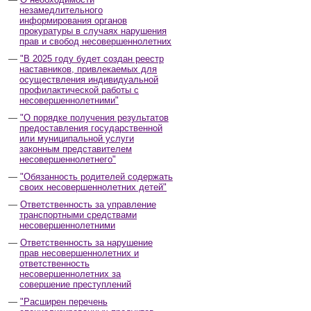
незамедлительного
информирования органов
прокуратуры в случаях нарушения
прав и свобод несовершеннолетних
"В 2025 году будет создан реестр
наставников, привлекаемых для
осуществления индивидуальной
профилактической работы с
несовершеннолетними"
"О порядке получения результатов
предоставления государственной
или муниципальной услуги
законным представителем
несовершеннолетнего"
"Обязанность родителей содержать
своих несовершеннолетних детей"
Ответственность за управление
транспортными средствами
несовершеннолетними
Ответственность за нарушение
прав несовершеннолетних и
ответственность
несовершеннолетних за
совершение преступлений
"Расширен перечень