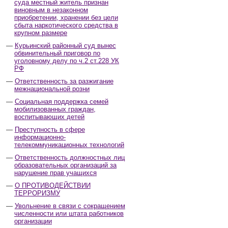
суда местный житель признан
виновным в незаконном
приобретении, хранении без цели
сбыта наркотического средства в
крупном размере
Курьинский районный суд вынес
обвинительный приговор по
уголовному делу по ч.2 ст.228 УК
РФ
Ответственность за разжигание
межнациональной розни
Социальная поддержка семей
мобилизованных граждан,
воспитывающих детей
Преступность в сфере
информационно-
телекоммуникационных технологий
Ответственность должностных лиц
образовательных организаций за
нарушение прав учащихся
О ПРОТИВОДЕЙСТВИИ
ТЕРРОРИЗМУ
Увольнение в связи с сокращением
численности или штата работников
организации