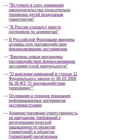
"Вступили в силу изменения
законодательства относительно
перевозки детей воздушным
транспортом"
"В России создадут реестр
должников по алиментам"
В Российской Федерации введены
штрафы для противодействия
финансированию экстремизма
"Введены новые механизмы
противодействия финансированию
экстремистской деятельности"
"О внесении изменений в статью 11
Федерального закона от 06.03.2006
№ 35-ФЗ "О противодействии
терроризму""
Основания и порядок признания
информационных материалов
экстремистскими
Административная ответственность
за нарушение требований к
антитеррористической
защищенности объектов
(территорий) и объектов
(территорий) религиозных