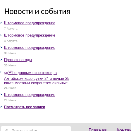
Новости и события
Штормовое предупреждение
7 Августа
Штормовое предупреждение
4 Августа
Штормовое предупреждение
30 Июля
Прогноз погоды
30 Июля
⛈️☔️По данным синоптиков, в
Алтайском крае сутки 24 и ночью 25
июля местами сохранятся сильные
дожди, грозы, при грозах очень
24 Июля
сильные дожди, сильные ливни,
Штормовое предупреждение
крупный град, шквалистое усиление
ветра до 17-22 м/с, местами порывы
24 Июля
25 м/с и более.
Посмотреть все записи
Главная
Конта