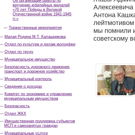
Об организации работы по
вручению юбилейных медалей
Алексеевича
«70 лет Победы в Великой
Антона Кашк
Отечественной войне 1941-1945
гг.»
лейтмотивом 
Торжественные мероприятия
мы помнили и
Малая Родина М.Т. Калашникова
советскому в
Отдел по культуре и делам молодёжи
Отдел по труду
Муниципальное имущество
Безопасность дорожного движения,
транспорт и дорожное хозяйство
Муниципальный контроль
Сведения о доходах
Комитет по экономике и управлению
муниципальным имуществом
Безопасность
Отдел ЖКХ
Имущественная поддержка субъектов
МСП и самозанятых граждан
Муниципальные услуги