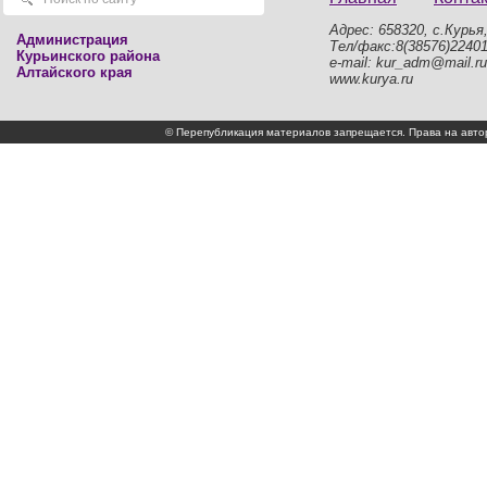
Адрес: 658320, с.Курья,
Администрация
Тел/факс:8(38576)2240
Курьинского района
e-mail: kur_adm@mail.ru
Алтайского края
www.kurya.ru
© Перепубликация материалов запрещается. Права на а