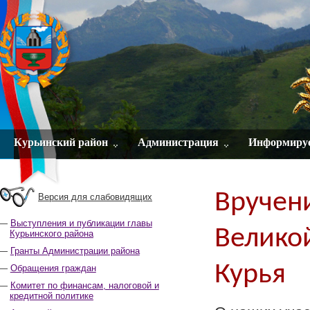
Курьинский район
Администрация
Информиру
Вручен
Версия для слабовидящих
Выступления и публикации главы
Велико
Курьинского района
Гранты Администрации района
Курья
Обращения граждан
Комитет по финансам, налоговой и
кредитной политике