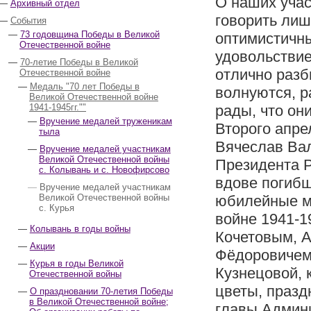
О наших уча
Архивный отдел
говорить лиш
События
73 годовщина Победы в Великой
оптимистичны
Отечественной войне
удовольствие
70-летие Победы в Великой
отлично разб
Отечественной войне
Медаль "70 лет Победы в
волнуются, р
Великой Отечественной войне
1941-1945гг.""
рады, что он
Вручение медалей труженикам
Второго апре
тыла
Вячеслав Ва
Вручение медалей участникам
Великой Отечественной войны
Президента Р
с. Колывань и с. Новофирсово
вдове погибш
Вручение медалей участникам
Великой Отечественной войны
юбилейные м
с. Курья
войне 1941-1
Колывань в годы войны
Кочетовым, 
Акции
Фёдоровичем
Курья в годы Великой
Кузнецовой, 
Отечественной войны
цветы, празд
О праздновании 70-летия Победы
в Великой Отечественной войне;
главы Админи