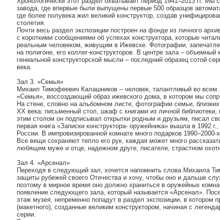
Хронологически этот раздел охватывает период 1941–2013 гг. Мы 
завода, где впервые были выпущены первые 500 образцов автомат
где более полувека жил великий конструктор, создав унифициров
столетия.
Почти весь раздел экспозиции построен на фонде из личного арх
с короткими сообщениями об успехах конструктора, которые читал
реальным человеком, живущим в Ижевске. Фотографии, запечатле
на полигоне, его коллег-конструкторов. В центре зала – объемный 
гениальной конструкторской мысли – последний образец сотой сери
века.
Зал 3. «Семья»
Михаил Тимофеевич Калашников – человек, талантливый во всем.
«Семья», воссоздающий образ ижевского дома, в котором мы сопр
На стене, словно на альбомном листе, фотографии семьи, близких 
XX века: письменный стол, шкаф с книгами из личной библиотеки, 
этим столом он подписывал открытки родным и друзьям, писал с
первая книга «Записки конструктора- оружейника» вышла в 1992 г.,
России. В импровизированной комнате много подарков 1990–2000-х 
Все вещи сохраняют тепло его рук, каждая может много рассказать
любящем муже и отце, надежном друге, писателе, страстном охот
Зал 4. «Арсенал»
Переходя в следующий зал, хочется напомнить слова Михаила Ти
защиты рубежей своего Отечества и хочу, чтобы оно и дальше слу
поэтому в мирное время оно должно храниться в оружейных комна
появление следующего зала, который называется «Арсенал». Посе
этаж музея, непременно попадут в раздел экспозиции, в котором
(макетного), созданные великим конструктором, начиная с легенда
серии.