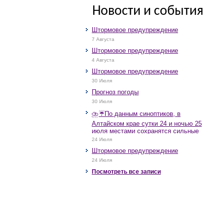
Новости и события
Штормовое предупреждение
7 Августа
Штормовое предупреждение
4 Августа
Штормовое предупреждение
30 Июля
Прогноз погоды
30 Июля
⛈️☔️По данным синоптиков, в
Алтайском крае сутки 24 и ночью 25
июля местами сохранятся сильные
дожди, грозы, при грозах очень
24 Июля
сильные дожди, сильные ливни,
Штормовое предупреждение
крупный град, шквалистое усиление
ветра до 17-22 м/с, местами порывы
24 Июля
25 м/с и более.
Посмотреть все записи