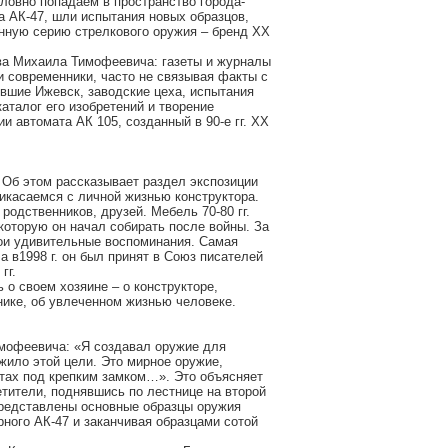
словно попадаем в пространство города-
а АК-47, шли испытания новых образцов,
анную серию стрелкового оружия – бренд XX
ива Михаила Тимофеевича: газеты и журналы
и современники, часто не связывая факты с
вшие Ижевск, заводские цеха, испытания
каталог его изобретений и творение
и автомата АК 105, созданный в 90-е гг. XX
 Об этом рассказывает раздел экспозиции
икасаемся с личной жизнью конструктора.
родственников, друзей. Мебель 70-80 гг.
которую он начал собирать после войны. За
вои удивительные воспоминания. Самая
 а в1998 г. он был принят в Союз писателей
гг.
 о своем хозяине – о конструкторе,
нике, об увлеченном жизнью человеке.
мофеевича: «Я создавал оружие для
жило этой цели. Это мирное оружие,
тах под крепким замком…». Это объясняет
тители, поднявшись по лестнице на второй
 представлены основные образцы оружия
рного АК-47 и заканчивая образцами сотой