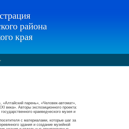
страция
кого района
ого края
, «Алтайский парень», «Человек-автомат»,
XI века». Авторы экспозиционного проекта:
 государственного краеведческого музея и
посетителя с материалами, которые шаг за
ревянного здания и создание музейной
лик здания и отдельные архитектурные