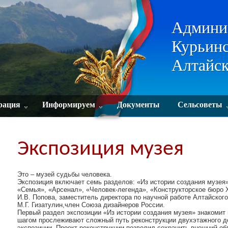
Админи
Курьинс
Алтайск
рация
Информируем
Документы
Сельсоветы
Экспозиция музея
Это – музей судьбы человека.
Экспозиция включает семь разделов: «Из истории создания музея»
«Семья», «Арсенал», «Человек-легенда», «Конструкторское бюро X
И.В. Попова, заместитель директора по научной работе Алтайского
М.Г. Гизатулин,член Союза дизайнеров России.
Первый раздел экспозиции «Из истории создания музея» знакомит 
шагом прослеживают сложный путь реконструкции двухэтажного де
экспозиции. Проект реконструкции позволил сохранить внешний об