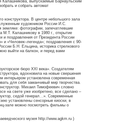
я Калашникова, выпускаемые Барнаульским
зобрать и собрать автомат
о конструктора. В центре небольшого зала
аслуженным художником России И.С.
 земляке: фотографии, запечатлевшие
 М.Т. Калашникову в 1980 г., открытие
ти и поздравления от Президента России
» и «Человек–легенда»; поздравления с 90-
оссии Б.Н. Ельцина, историка стрелкового
ожно выйти на балкон, и перед вами
рукторское бюро XXI века». Создателям
нструктора, вдохновила на новые свершения
им интерьером установлена современная
вать для себя заманчивый мир творчества.
-конструктор. Михаил Тимофеевич словно
се на свете уже изобретено, все сделано –
труктор, седой генерал…». Современные
узею установлены сенсорные киоски, в
енц-зале можно посмотреть фильмы о
еведческого музея http://www.agkm.ru )