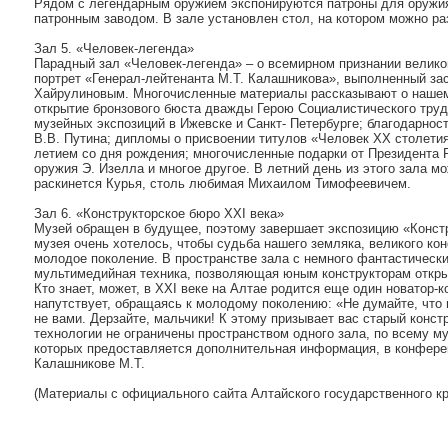
Рядом с легендарным оружием экспонируются патроны для оружи
патронным заводом. В зале установлен стол, на котором можно ра
Зал 5. «Человек-легенда»
Парадный зал «Человек-легенда» – о всемирном признании великог
портрет «Генерал-лейтенанта М.Т. Калашникова», выполненный з
Хайрулиновым. Многочисленные материалы рассказывают о нашем
открытие бронзового бюста дважды Герою Социалистического труда
музейных экспозиций в Ижевске и Санкт- Петербурге; благодарнос
В.В. Путина; дипломы о присвоении титулов «Человек XX столетия
летием со дня рождения; многочисленные подарки от Президента Р
оружия Э. Изелла и многое другое. В летний день из этого зала м
раскинется Курья, столь любимая Михаилом Тимофеевичем.
Зал 6. «Конструкторское бюро XXI века»
Музей обращен в будущее, поэтому завершает экспозицию «Конст
музея очень хотелось, чтобы судьба нашего земляка, великого ко
молодое поколение. В пространстве зала с немного фантастическ
мультимедийная техника, позволяющая юным конструкторам откры
Кто знает, может, в XXI веке на Алтае родится еще один новатор
напутствует, обращаясь к молодому поколению: «Не думайте, что в
не вами. Дерзайте, мальчики! К этому призывает вас старый конс
технологии не ограничены пространством одного зала, по всему м
которых предоставляется дополнительная информация, в конфер
Калашникове М.Т.
(Материалы с официального сайта Алтайского государственного кра