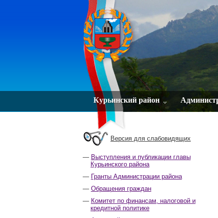
Курьинский район
Админист
Версия для слабовидящих
Выступления и публикации главы
Курьинского района
Гранты Администрации района
Обращения граждан
Комитет по финансам, налоговой и
кредитной политике