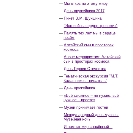
Мы открыты этому миру
День оружейника 2017
Пикет В.М. Шукшина
"Эхо войны сердце тревожит"
Память тех лет мы в сердце
несём
Алтайский сын в просторах
космоса
Анонс мероприятия: Алтайский
сын в просторах космоса
День Героев Отечества
Тематическая экскурсия "М.Т.
Калашников - писатель"
День оружейника
«Всё сложное – не нужно, всё
нужное – просто»
Музей принимает гостей
Международный день музеев.
Музейная ночь
И помнит мир спасённый...