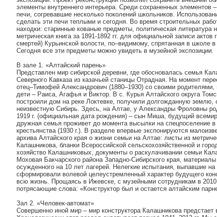
элементы внутреннего интерьера. Среди сохраненных элементов –
печи, согревавшие несколько поколений школьников. Использован
сделать эти печи теплыми и сегодня. Во время строительных раб
находки: старинные кованые предметы, политическая литература 
метрическая книга за 1891-1892 гг. для официальной записи актов 
смертей) Курьинской волости, по–видимому, спрятанная в школе в п
Сегодня все эти предметы можно увидеть в музейной экспозиции.
В зале 1. «Алтайский парень»
Представлен мир сибирской деревни, где обосновалась семья Кала
Северного Кавказа из казачьей станицы Отрадная. На момент пере
отец–Тимофей Александрович (1880–1930) со своими родителями, 
дети – Раиса, Агафья и Виктор. В с. Курья Алтайского округа Томс
построили дом на реке Локтевке, получили долгожданную землю, о
неизвестную Сибирь. Здесь, на Алтае, у Александры Фроловны ро
1919 г. (официальная дата рождения) – сын Миша, будущий всемир
дружная семья проживет до момента высылки на спецпоселение в
крестьянства (1930 г.). В разделе впервые экспонируются малоиз
архива Алтайского края о жизни семьи на Алтае: листы из метрич
Калашникова, бланки Всероссийской сельскохозяйственной и город
хозяйство Калашниковых, документы о раскулачивании семьи Кал
Моховая Бакчарского района Западно-Сибирского края, материалы 
осужденного на 10 лет лагерей. Нелегкие испытания, выпавшие н
сформировали волевой целеустремленный характер будущего конст
всю жизнь. Прощаясь в Ижевске, с музейными сотрудникам в 2010 
потрясающие слова: «Конструктор был и остается алтайским парн
Зал 2. «Человек-автомат»
Совершенно иной мир – мир конструктора Калашникова предстает 