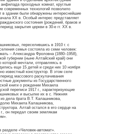
 анфилада проходных комнат, круглые
ие современных технологий позволило
от в здании были обнаружены интереснейшие
начала XX в. Особый интерес представляет
гражданского состояния (рождений, браков и
ериод закрытия церкви в 30-е гг. XX в.
шниковых, переселившись в 1910 г. с
селения семья состояла из семи человек:
мать – Александра Фроловна (1880–1958),
кой губернии (ныне Алтайский край) они
 которой мечтали, отправляясь в
дились еще 15 детей и среди них 10 ноября
но известный конструктор. В этом селе
 период массового раскулачивания
вестные документы из Государственного
еской книги о рождении Михаила
ской переписи 1917 г., характеризующие
ашниковых и высылке их в с. Нижняя
из дела брата В.Т. Калашникова,
а долю Михаила Калашникова,
руктора. Алтай остался в его сердце на
г., он передал своим землякам
ем».
в разделе «Человек-автомат».