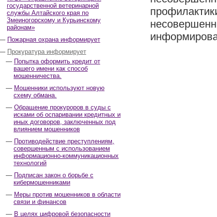
государственной ветеринарной
профилактик
службы Алтайского края по
Змеиногорскому и Курьинскому
несовершенн
районам»
информироват
Пожарная охрана информирует
Прокуратура информирует
Попытка оформить кредит от
вашего имени как способ
мошенничества.
Мошенники используют новую
схему обмана.
Обращение прокуроров в суды с
исками об оспаривании кредитных и
иных договоров, заключенных под
влиянием мошенников
Противодействие преступлениям,
совершенным с использованием
информационно-коммуникационных
технологий
Подписан закон о борьбе с
кибермошенниками
Меры против мошенников в области
связи и финансов
В целях цифровой безопасности