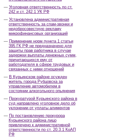
Уголовная ответственность по ст.
242 и ст. 242.1 УК РФ
Установлена административная
ответственность за спам-звонки и
недобросовестную рекламу
микрофинансовых организаций
Применение норм пункта 1 статьи
395 ГК РФ не предназначено для
защиты прав работника в случае
задержки выплаты денежных сумм,
причитающихся ему от
работодателя в сфере трудовых и
связанных с ними отношений
В Курьинском районе осужден
житель города Рубцовска за
управление автомобилем в
состоянии алкогольного опьянения
Прокуратурой Курьинского района в
суд направлено уголовное дело об
уклонении от уплаты алиментов
По постановлению прокурора
Курьинского района лицо
привлечено к административной
ответственности по ст. 20.3.1 КоАП
РФ