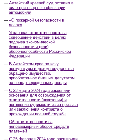
Алтайский краевой суд оставил в
силе приговор о конфискации
автомобиля
«О пожарной безопасности в
лесах»
Уголовная ответственность за
совершение действий в целях
подрыва экономической
безопасности и (или)
обороноспособности Российской
Федерации
В Алтайском крае по иску
прокуратуры в доход государства
обращено имущество,
приобретенное бывшим депутатом
на неподтвержденные доходы
С 23 марта 2024 года закрепили
основания для освобождения от
ответственности (наказания) и
погашения судимости из-за призыва
или заключения контракта о
прохождении военной службы
Об ответственности за
неправомерный оборот средств
платежей
С 25 февраля 2024 года расширили