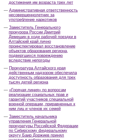
достижения им возраста трех лет
Административная ответственность
несовершеннолетних за
употребление наркотиков
Заместитель Генерального
прокурора России Дмитрий
Демешин в ходе рабочей поездки в
Алтайский край лично
проинспектировал восстановление
объектов образования региона,
подвергшихся повреждению
вследствие непогоды
Прокуратура Алтайского края
действенным надзором обеспечила
доступность образования для трех
тысяч детей региона
«Горячая линия» по вопросам
реализации социальных прав и
гарантий участников специальной
военной операции, приравненных к
ним лиц и членов их семей
Заместитель начальника
управления Генеральной
прокуратуры Российской Федерации
по Сибирскому федеральному
округу Баир Доржиев принял
участие в работе коллегии