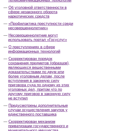
телекоммуникационных технологий
Об уголовной ответственности в
сфере незаконного оборота
наркотических средств
«Профилактика преступности среди
несовершеннолетних»
Несовершеннолетние могут
использовать портал «Госуслуг»
О преступлениях в сфере
информационных технологий
Скорректирован порядок
сохранения предметов (образцов),
являющихся вещественными
доказательствами по двум или
более уголовным делам, после
вступления в законную силу
приговора суда по одному из этих
уголовных дел, притом что по
другому приговор в законную силу
не вступил
Предусмотрены дополнительные
случаи осуществления закупок у
единственного поставщика
Скорректирован механизм
приватизации государственного и
муниципального имущества