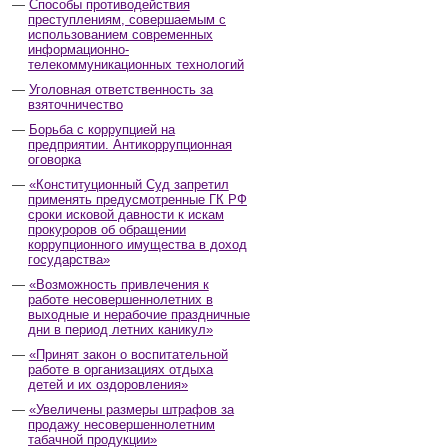
Способы противодействия
преступлениям, совершаемым с
использованием современных
информационно-
телекоммуникационных технологий
Уголовная ответственность за
взяточничество
Борьба с коррупцией на
предприятии. Антикоррупционная
оговорка
«Конституционный Суд запретил
применять предусмотренные ГК РФ
сроки исковой давности к искам
прокуроров об обращении
коррупционного имущества в доход
государства»
«Возможность привлечения к
работе несовершеннолетних в
выходные и нерабочие праздничные
дни в период летних каникул»
«Принят закон о воспитательной
работе в организациях отдыха
детей и их оздоровления»
«Увеличены размеры штрафов за
продажу несовершеннолетним
табачной продукции»