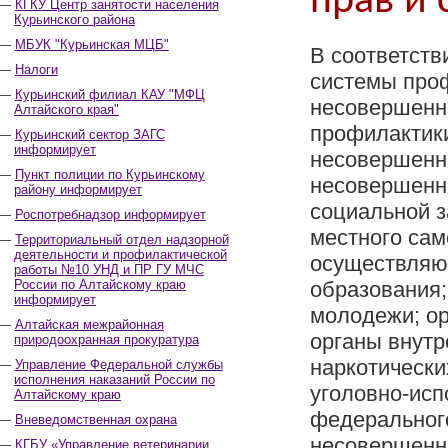
прав и
КГКУ Центр занятости населения
Курьинского района
МБУК "Курьинская МЦБ"
В соответств
Налоги
системы про
Курьинский филиал КАУ "МФЦ
несовершенно
Алтайского края"
профилактик
Курьинский сектор ЗАГС
информирует
несовершенно
Пункт полиции по Курьинскому
несовершенно
району информирует
социальной з
Роспотребнадзор информирует
местного сам
Территориальный отдел надзорной
деятельности и профилактической
осуществляю
работы №10 УНД и ПР ГУ МЧС
России по Алтайскому краю
образования;
информирует
молодежи; ор
Алтайская межрайонная
органы внутр
природоохранная прокуратура
наркотически
Управление Федеральной службы
исполнения наказаний России по
уголовно-исп
Алтайскому краю
федерального
Вневедомственная охрана
несовершенн
КГБУ «Управление ветеринарии