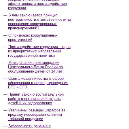
эффективности противодействия
коррупции
В чем заключается принцип
неотвратимости ответственности за
совершение коррупционных
правонарушений?
О признаках коррупционных
преступлений
Противодействие коррупции – одно
из приоритетных направлений
государственной политики
Методические рекомендации
Центрального Банка России по
обслуживанию детей от 14 лет
Схема мошенничества в сфере
образования в период проведения
ЕГЭ и ОГЭ
Принят закон о воспитательной
работе в организациях отдыха
детей и их оздоровления
Увеличены размеры штрафов за
продажу несовершеннолетним
табачной продукции
Безопасность ребенка в