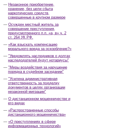
Незаконное приобретение,
хранение, без цели сбыта
наркотических средств,
совершенные в крупном размере
Осужден местный житель за
совершение преступления,
предусмотренного п.п. «а, в» ч. 2
ст. 264 УК РФ.
«Как взыскать компенсацию
морального вреда за оскорбление?»
"Уведомлять наследников о долгах
наследодателей будут нотариусы"
"Меры воздействия за нарушение
порядка в судебном заседании"
"Усилена административная
ответственность за подделку
документов в целях организации
незаконной миграции"
О дистанционном мошенничестве и
его видах
«Распространенные способы
дистанционного мошенничества»
«О преступлениях в сфере
информационных технологий»