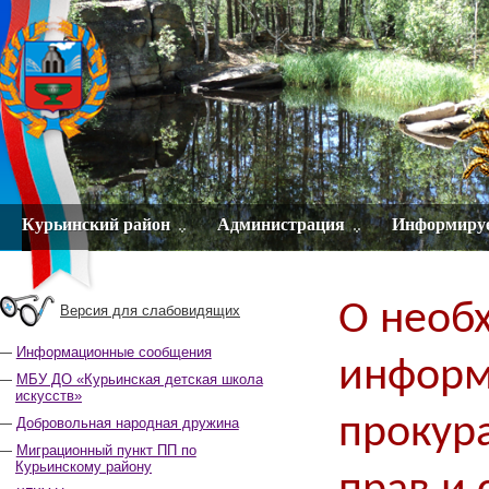
Курьинский район
Администрация
Информиру
О необ
Версия для слабовидящих
Информационные сообщения
информ
МБУ ДО «Курьинская детская школа
искусств»
прокур
Добровольная народная дружина
Миграционный пункт ПП по
Курьинскому району