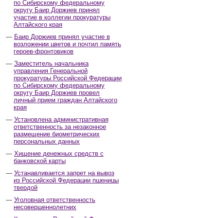
по Сибирскому федеральному
округу Баир Доржиев принял
участие в коллегии прокуратуры
Алтайского края
Баир Доржиев принял участие в
возложении цветов и почтил память
героев-фронтовиков
Заместитель начальника
управления Генеральной
прокуратуры Российской Федерации
по Сибирскому федеральному
округу Баир Доржиев провел
личный прием граждан Алтайского
края
Установлена административная
ответственность за незаконное
размещение биометрических
персональных данных
Хищение денежных средств с
банковской карты
Устанавливается запрет на вывоз
из Российской Федерации пшеницы
твердой
Уголовная ответственность
несовершеннолетних