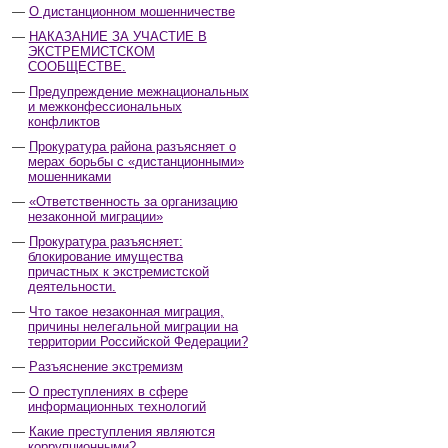
О дистанционном мошенничестве
НАКАЗАНИЕ ЗА УЧАСТИЕ В
ЭКСТРЕМИСТСКОМ
СООБЩЕСТВЕ.
Предупреждение межнациональных
и межконфессиональных
конфликтов
Прокуратура района разъясняет о
мерах борьбы с «дистанционными»
мошенниками
«Ответственность за организацию
незаконной миграции»
Прокуратура разъясняет:
блокирование имущества
причастных к экстремистской
деятельности.
Что такое незаконная миграция,
причины нелегальной миграции на
территории Российской Федерации?
Разъяснение экстремизм
О преступлениях в сфере
информационных технологий
Какие преступления являются
коррупционными?