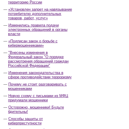
территорию России
«Установлен запрет на навязывание
потребителю дополнительных
товаров, работ, услуг»
Изменились правила подачи
электронных обращений в органы
власти
«Подписан закон о борьбе с
кибермошенниками»
"Внесены изменения в
Федеральный закон "О порядке
рассмотрения обращений граждан
Российской Федерации"
Изменения законодательства в
сфере противодействии терроризму
Почему не стоит разговаривать с
мошенниками
Новую схему с письмами из МФЦ
придумали мошенники
Осторожно, мошенники! Будьте
бдительны!
Способы защиты от
киберпреступности