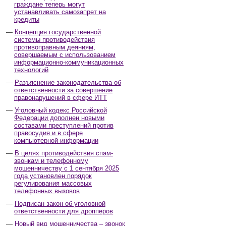
граждане теперь могут
устанавливать самозапрет на
кредиты
Концепция государственной
системы противодействия
противоправным деяниям,
совершаемым с использованием
информационно-коммуникационных
технологий
Разъяснение законодательства об
ответственности за совершение
правонарушений в сфере ИТТ
Уголовный кодекс Российской
Федерации дополнен новыми
составами преступлений против
правосудия и в сфере
компьютерной информации
В целях противодействия спам-
звонкам и телефонному
мошенничеству с 1 сентября 2025
года установлен порядок
регулирования массовых
телефонных вызовов
Подписан закон об уголовной
ответственности для дропперов
Новый вид мошенничества – звонок