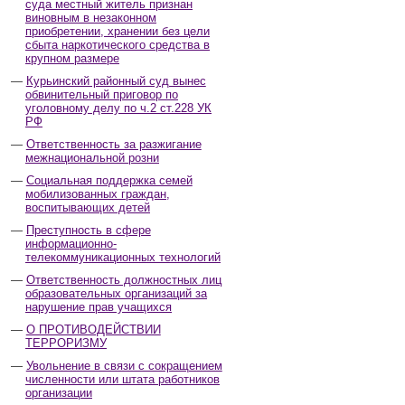
суда местный житель признан
виновным в незаконном
приобретении, хранении без цели
сбыта наркотического средства в
крупном размере
Курьинский районный суд вынес
обвинительный приговор по
уголовному делу по ч.2 ст.228 УК
РФ
Ответственность за разжигание
межнациональной розни
Социальная поддержка семей
мобилизованных граждан,
воспитывающих детей
Преступность в сфере
информационно-
телекоммуникационных технологий
Ответственность должностных лиц
образовательных организаций за
нарушение прав учащихся
О ПРОТИВОДЕЙСТВИИ
ТЕРРОРИЗМУ
Увольнение в связи с сокращением
численности или штата работников
организации