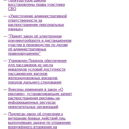
Прокуратурой района
восстановлены права участника
СВО
«Ужесточение административной
ответственности за
распространение персональных
данных»
"Принят закон об электронном
документообороте и дистанционном
участии в производстве по делам
об административных
правонарушениях"
Утвержден Порядок обеспечения
для пассажиров из числа
инвалидов условий доступности
пассажирских вагонов,
железнодорожных вокзалов,
поездов дальнего следования
Внесены изменения в закон «О
рекламе», устанавливающие запрет
распространения рекламы на
информационных ресурсах
нежелательных организаций
Подписан закон об отнесении к
ветеранам боевых действий лиц,
выполнявших задачи по отражению
вооружённого вторжения на