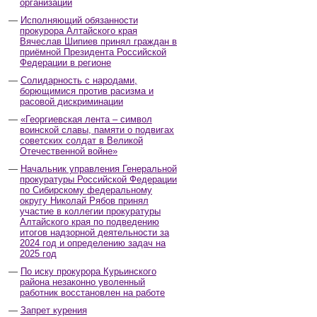
организаций
Исполняющий обязанности
прокурора Алтайского края
Вячеслав Шипиев принял граждан в
приёмной Президента Российской
Федерации в регионе
Солидарность с народами,
борющимися против расизма и
расовой дискриминации
«Георгиевская лента – символ
воинской славы, памяти о подвигах
советских солдат в Великой
Отечественной войне»
Начальник управления Генеральной
прокуратуры Российской Федерации
по Сибирскому федеральному
округу Николай Рябов принял
участие в коллегии прокуратуры
Алтайского края по подведению
итогов надзорной деятельности за
2024 год и определению задач на
2025 год
По иску прокурора Курьинского
района незаконно уволенный
работник восстановлен на работе
Запрет курения