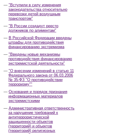
"Вступили в силу изменения
законодательства относительно
перевозки детей воздушным
транспортом"
"В России создадут реестр
должников по алиментам"
В Российской Федерации введены
штрафы для противодействия
финансированию экстремизма
"Введены новые механизмы
противодействия финансированию
экстремистской деятельности"
"О внесении изменений в статью 11
Федерального закона от 06.03.2006
№ 35-ФЗ "О противодействии
терроризму""
Основания и порядок признания
информационных материалов
экстремистскими
Административная ответственность
за нарушение требований к
антитеррористической
защищенности объектов
(территорий) и объектов
(территорий) религиозных