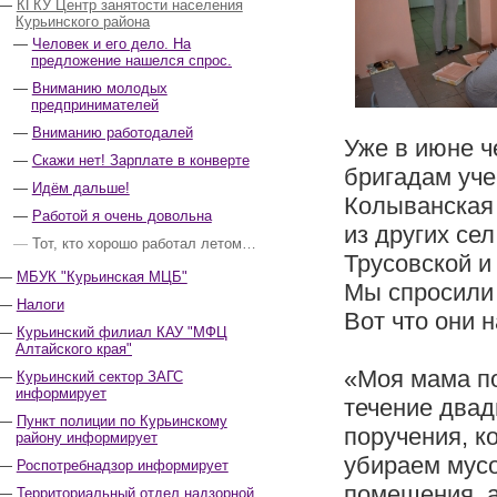
КГКУ Центр занятости населения
Курьинского района
Человек и его дело. На
предложение нашелся спрос.
Вниманию молодых
предпринимателей
Вниманию работодалей
Уже в июне 
Скажи нет! Зарплате в конверте
бригадам уче
Идём дальше!
Колыванская 
Работой я очень довольна
из других се
Тот, кто хорошо работал летом…
Трусовской и
МБУК "Курьинская МЦБ"
Мы спросили 
Налоги
Вот что они 
Курьинский филиал КАУ "МФЦ
Алтайского края"
«Моя мама по
Курьинский сектор ЗАГС
информирует
течение двад
Пункт полиции по Курьинскому
поручения, к
району информирует
убираем мусо
Роспотребнадзор информирует
помещения, а
Территориальный отдел надзорной