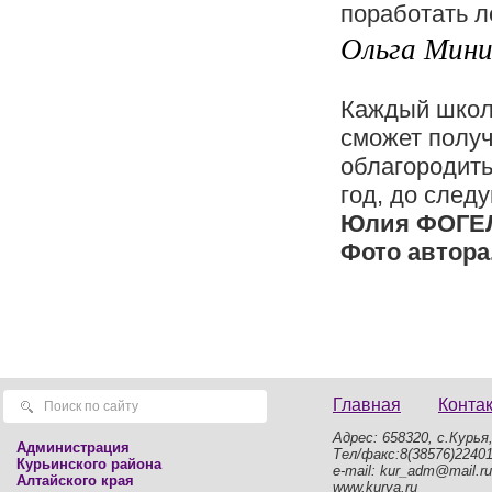
поработать 
Ольга Минин
Каждый школь
сможет получ
облагородить
год, до след
Юлия ФОГЕ
Фото автора
Главная
Конта
Адрес: 658320, с.Курья,
Администрация
Тел/факс:8(38576)2240
Курьинского района
e-mail: kur_adm@mail.ru
Алтайского края
www.kurya.ru