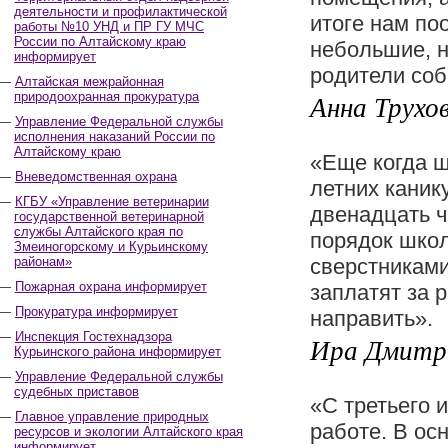
деятельности и профилактической
итоге нам по
работы №10 УНД и ПР ГУ МЧС
России по Алтайскому краю
небольшие, н
информирует
родители соб
Алтайская межрайонная
природоохранная прокуратура
Анна Трухова
Управление Федеральной службы
исполнения наказаний России по
Алтайскому краю
«Еще когда ш
Вневедомственная охрана
летних каник
КГБУ «Управление ветеринарии
двенадцать ч
государственной ветеринарной
службы Алтайского края по
порядок школ
Змеиногорскому и Курьинскому
районам»
сверстниками
Пожарная охрана информирует
заплатят за р
Прокуратура информирует
направить».
Инспекция Гостехнадзора
Ира Дмитрие
Курьинского района информирует
Управление Федеральной службы
судебных приставов
«С третьего 
Главное управление природных
работе. В ос
ресурсов и экологии Алтайского края
информирует