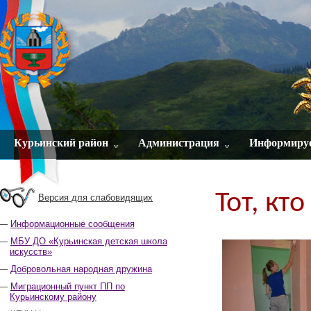
Курьинский район
Администрация
Информиру
Тот, кт
Версия для слабовидящих
Информационные сообщения
МБУ ДО «Курьинская детская школа
искусств»
Добровольная народная дружина
Миграционный пункт ПП по
Курьинскому району