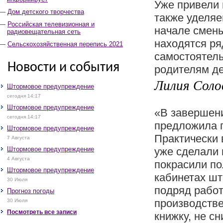
Уже привели 
Дом детского творчества
также уделяе
Российская телевизионная и
начале смены
радиовещательная сеть
находятся ря
Сельскохозяйственная перепись 2021
самостоятель
Новости и события
родителям де
Лилия Солов
Штормовое предупреждение
сегодня 14:17
Штормовое предупреждение
«В завершени
сегодня 14:17
предложила п
Штормовое предупреждение
Практически 
7 Августа
Штормовое предупреждение
уже сделали 
4 Августа
покрасили по
Штормовое предупреждение
кабинетах шт
30 Июля
подряд работ
Прогноз погоды
производстве
30 Июля
Посмотреть все записи
книжку, не с