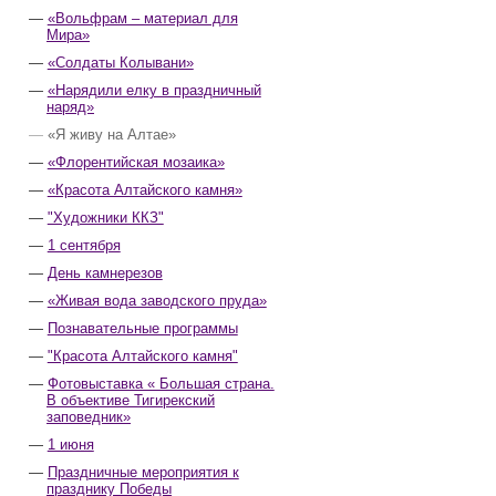
«Вольфрам – материал для
Мира»
«Солдаты Колывани»
«Нарядили елку в праздничный
наряд»
«Я живу на Алтае»
«Флорентийская мозаика»
«Красота Алтайского камня»
"Художники ККЗ"
1 сентября
День камнерезов
«Живая вода заводского пруда»
Познавательные программы
"Красота Алтайского камня"
Фотовыставка « Большая страна.
В объективе Тигирекский
заповедник»
1 июня
Праздничные мероприятия к
празднику Победы