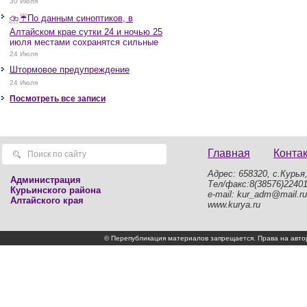
30 Июля
⛈️☔️По данным синоптиков, в
Алтайском крае сутки 24 и ночью 25
июля местами сохранятся сильные
дожди, грозы, при грозах очень
24 Июля
сильные дожди, сильные ливни,
Штормовое предупреждение
крупный град, шквалистое усиление
ветра до 17-22 м/с, местами порывы
24 Июля
25 м/с и более.
Посмотреть все записи
Главная
Конта
Адрес: 658320, с.Курья,
Администрация
Тел/факс:8(38576)2240
Курьинского района
e-mail: kur_adm@mail.ru
Алтайского края
www.kurya.ru
© Перепубликация материалов запрещается. Права на а