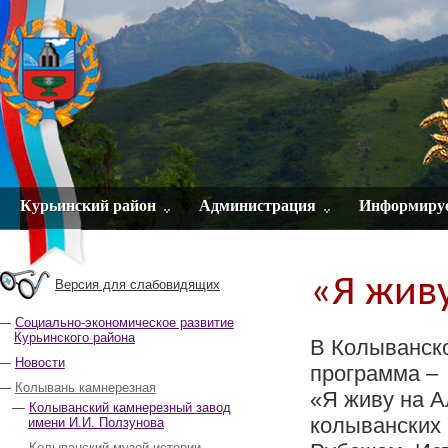
Курьинский район
Администрация
Информиру
«Я живу
Версия для слабовидящих
Социально-экономическое развитие
Курьинского района
В Колыванско
Новости
программа –
Колывань камнерезная
«Я живу на А
Колыванский камнерезный завод
колыванских 
имени И.И. Ползунова
Колыванский музей истории