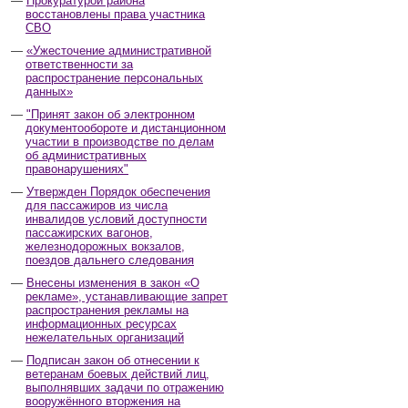
Прокуратурой района
восстановлены права участника
СВО
«Ужесточение административной
ответственности за
распространение персональных
данных»
"Принят закон об электронном
документообороте и дистанционном
участии в производстве по делам
об административных
правонарушениях"
Утвержден Порядок обеспечения
для пассажиров из числа
инвалидов условий доступности
пассажирских вагонов,
железнодорожных вокзалов,
поездов дальнего следования
Внесены изменения в закон «О
рекламе», устанавливающие запрет
распространения рекламы на
информационных ресурсах
нежелательных организаций
Подписан закон об отнесении к
ветеранам боевых действий лиц,
выполнявших задачи по отражению
вооружённого вторжения на