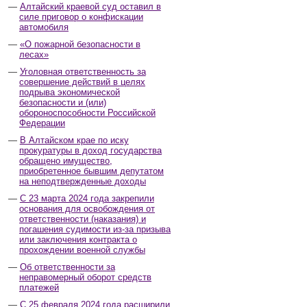
Алтайский краевой суд оставил в
силе приговор о конфискации
автомобиля
«О пожарной безопасности в
лесах»
Уголовная ответственность за
совершение действий в целях
подрыва экономической
безопасности и (или)
обороноспособности Российской
Федерации
В Алтайском крае по иску
прокуратуры в доход государства
обращено имущество,
приобретенное бывшим депутатом
на неподтвержденные доходы
С 23 марта 2024 года закрепили
основания для освобождения от
ответственности (наказания) и
погашения судимости из-за призыва
или заключения контракта о
прохождении военной службы
Об ответственности за
неправомерный оборот средств
платежей
С 25 февраля 2024 года расширили