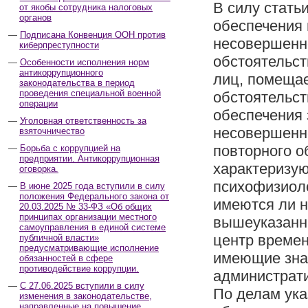
В силу стать
от якобы сотрудника налоговых
органов
обеспечения 
Подписана Конвенция ООН против
несовершенн
киберпреступности
обстоятельст
Особенности исполнения норм
антикоррупционного
лиц, помещае
законодательства в период
проведения специальной военной
обстоятельст
операции
обеспечения 
Уголовная ответственность за
несовершенн
взяточничество
повторного о
Борьба с коррупцией на
предприятии. Антикоррупционная
характеризую
оговорка.
психофизиоло
В июне 2025 года вступили в силу
положения Федерального закона от
имеются ли 
20.03.2025 № 33-ФЗ «Об общих
принципах организации местного
вышеуказанн
самоуправления в единой системе
центр времен
публичной власти»
предусматривающие исполнение
имеющие зна
обязанностей в сфере
противодействие коррупции.
администрати
С 27.06.2025 вступили в силу
По делам ука
изменения в законодательстве,
направленные на повышение