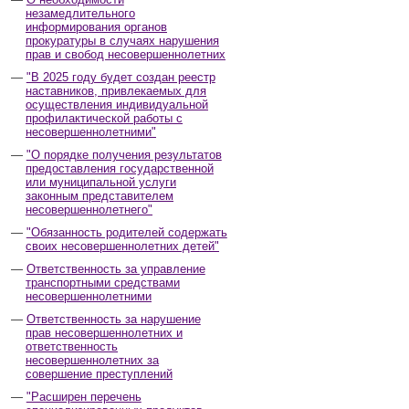
незамедлительного
информирования органов
прокуратуры в случаях нарушения
прав и свобод несовершеннолетних
"В 2025 году будет создан реестр
наставников, привлекаемых для
осуществления индивидуальной
профилактической работы с
несовершеннолетними"
"О порядке получения результатов
предоставления государственной
или муниципальной услуги
законным представителем
несовершеннолетнего"
"Обязанность родителей содержать
своих несовершеннолетних детей"
Ответственность за управление
транспортными средствами
несовершеннолетними
Ответственность за нарушение
прав несовершеннолетних и
ответственность
несовершеннолетних за
совершение преступлений
"Расширен перечень