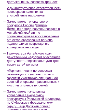
достижения им возраста трех лет
Административная ответственность
несовершеннолетних за
употребление наркотиков
Заместитель Генерального
прокурора России Дмитрий
Демешин в ходе рабочей поездки в
Алтайский край лично
проинспектировал восстановление
объектов образования региона,
подвергшихся повреждению
вследствие непогоды
Прокуратура Алтайского края
действенным надзором обеспечила
доступность образования для трех
тысяч детей региона
«Горячая линия» по вопросам
реализации социальных прав и
гарантий участников специальной
военной операции, приравненных к
ним лиц и членов их семей
Заместитель начальника
управления Генеральной
прокуратуры Российской Федерации
по Сибирскому федеральному
округу Баир Доржиев принял
участие в работе коллегии