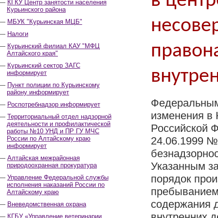
в цент
КГКУ Центр занятости населения
Курьинского района
несове
МБУК "Курьинская МЦБ"
Налоги
правон
Курьинский филиал КАУ "МФЦ
Алтайского края"
Курьинский сектор ЗАГС
внутре
информирует
Пункт полиции по Курьинскому
району информирует
Федеральным
Роспотребнадзор информирует
изменения в 
Территориальный отдел надзорной
деятельности и профилактической
Российской Ф
работы №10 УНД и ПР ГУ МЧС
России по Алтайскому краю
24.06.1999 №
информирует
безнадзорно
Алтайская межрайонная
Указанным за
природоохранная прокуратура
порядок прои
Управление Федеральной службы
исполнения наказаний России по
пребыванием
Алтайскому краю
содержания 
Вневедомственная охрана
внутренних д
КГБУ «Управление ветеринарии