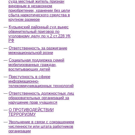
суда местный житель признан
виновным в незаконном
приобретении, хранении без цели
сбыта наркотического средства в
крупном размере
Курьинский районный суд вынес
обвинительный приговор по
уголовному делу по ч.2 ст.228 УК
РФ
Ответственность за разжигание
межнациональной розни
Социальная поддержка семей
мобилизованных граждан,
воспитывающих детей
Преступность в сфере
информационно-
телекоммуникационных технологий
Ответственность должностных лиц
образовательных организаций за
нарушение прав учащихся
О ПРОТИВОДЕЙСТВИИ
ТЕРРОРИЗМУ
Увольнение в связи с сокращением
численности или штата работников
организации