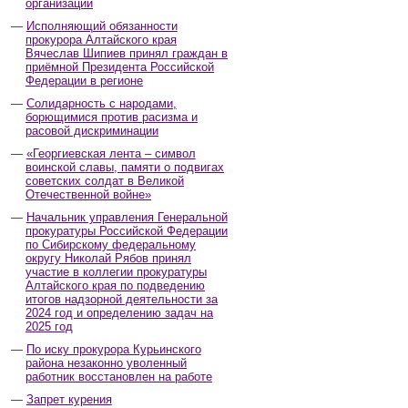
организаций
Исполняющий обязанности
прокурора Алтайского края
Вячеслав Шипиев принял граждан в
приёмной Президента Российской
Федерации в регионе
Солидарность с народами,
борющимися против расизма и
расовой дискриминации
«Георгиевская лента – символ
воинской славы, памяти о подвигах
советских солдат в Великой
Отечественной войне»
Начальник управления Генеральной
прокуратуры Российской Федерации
по Сибирскому федеральному
округу Николай Рябов принял
участие в коллегии прокуратуры
Алтайского края по подведению
итогов надзорной деятельности за
2024 год и определению задач на
2025 год
По иску прокурора Курьинского
района незаконно уволенный
работник восстановлен на работе
Запрет курения