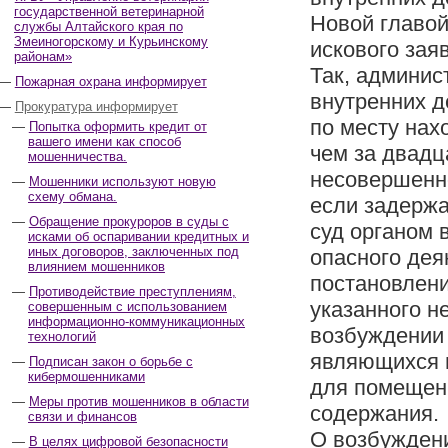
государственной ветеринарной
Новой главой
службы Алтайского края по
Змеиногорскому и Курьинскому
искового зая
районам»
Так, админис
Пожарная охрана информирует
внутренних д
Прокуратура информирует
по месту нах
Попытка оформить кредит от
вашего имени как способ
чем за двадц
мошенничества.
несовершенно
Мошенники используют новую
схему обмана.
если задержа
Обращение прокуроров в суды с
суд органом 
исками об оспаривании кредитных и
иных договоров, заключенных под
опасного дея
влиянием мошенников
постановлени
Противодействие преступлениям,
указанного н
совершенным с использованием
информационно-коммуникационных
возбуждении 
технологий
являющихся 
Подписан закон о борьбе с
кибермошенниками
для помещен
Меры против мошенников в области
содержания.
связи и финансов
О возбуждени
В целях цифровой безопасности