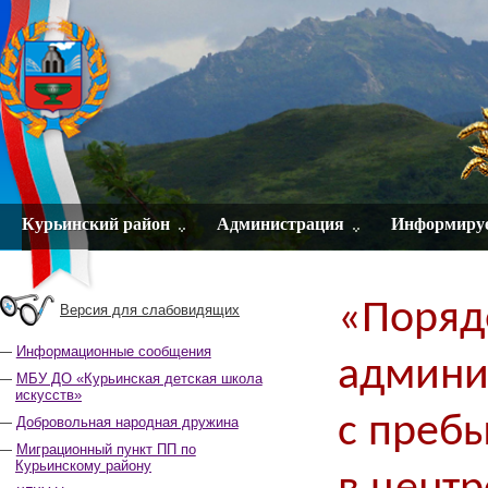
Курьинский район
Администрация
Информиру
«Поряд
Версия для слабовидящих
Информационные сообщения
админи
МБУ ДО «Курьинская детская школа
искусств»
с преб
Добровольная народная дружина
Миграционный пункт ПП по
Курьинскому району