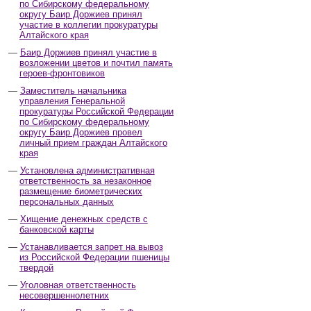
по Сибирскому федеральному
округу Баир Доржиев принял
участие в коллегии прокуратуры
Алтайского края
Баир Доржиев принял участие в
возложении цветов и почтил память
героев-фронтовиков
Заместитель начальника
управления Генеральной
прокуратуры Российской Федерации
по Сибирскому федеральному
округу Баир Доржиев провел
личный прием граждан Алтайского
края
Установлена административная
ответственность за незаконное
размещение биометрических
персональных данных
Хищение денежных средств с
банковской карты
Устанавливается запрет на вывоз
из Российской Федерации пшеницы
твердой
Уголовная ответственность
несовершеннолетних