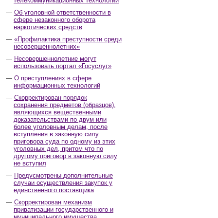
телекоммуникационных технологий
Об уголовной ответственности в
сфере незаконного оборота
наркотических средств
«Профилактика преступности среди
несовершеннолетних»
Несовершеннолетние могут
использовать портал «Госуслуг»
О преступлениях в сфере
информационных технологий
Скорректирован порядок
сохранения предметов (образцов),
являющихся вещественными
доказательствами по двум или
более уголовным делам, после
вступления в законную силу
приговора суда по одному из этих
уголовных дел, притом что по
другому приговор в законную силу
не вступил
Предусмотрены дополнительные
случаи осуществления закупок у
единственного поставщика
Скорректирован механизм
приватизации государственного и
муниципального имущества