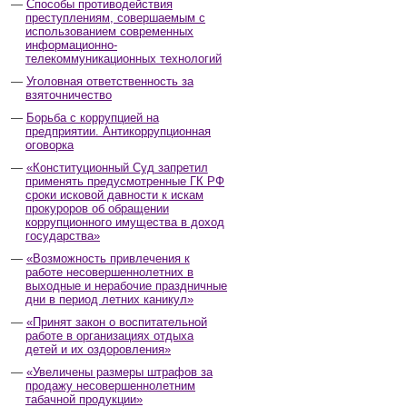
Способы противодействия
преступлениям, совершаемым с
использованием современных
информационно-
телекоммуникационных технологий
Уголовная ответственность за
взяточничество
Борьба с коррупцией на
предприятии. Антикоррупционная
оговорка
«Конституционный Суд запретил
применять предусмотренные ГК РФ
сроки исковой давности к искам
прокуроров об обращении
коррупционного имущества в доход
государства»
«Возможность привлечения к
работе несовершеннолетних в
выходные и нерабочие праздничные
дни в период летних каникул»
«Принят закон о воспитательной
работе в организациях отдыха
детей и их оздоровления»
«Увеличены размеры штрафов за
продажу несовершеннолетним
табачной продукции»