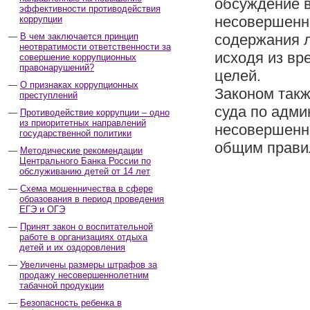
обсуждение в
эффективности противодействия
несовершенн
коррупции
В чем заключается принцип
содержания л
неотвратимости ответственности за
исходя из вр
совершение коррупционных
правонарушений?
целей.
О признаках коррупционных
Законом так
преступлений
суда по адми
Противодействие коррупции – одно
из приоритетных направлений
несовершенно
государственной политики
общим прави
Методические рекомендации
Центрального Банка России по
обслуживанию детей от 14 лет
Схема мошенничества в сфере
образования в период проведения
ЕГЭ и ОГЭ
Принят закон о воспитательной
работе в организациях отдыха
детей и их оздоровления
Увеличены размеры штрафов за
продажу несовершеннолетним
табачной продукции
Безопасность ребенка в