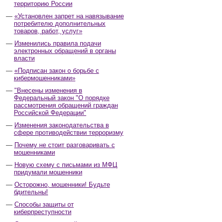
территорию России
«Установлен запрет на навязывание
потребителю дополнительных
товаров, работ, услуг»
Изменились правила подачи
электронных обращений в органы
власти
«Подписан закон о борьбе с
кибермошенниками»
"Внесены изменения в
Федеральный закон "О порядке
рассмотрения обращений граждан
Российской Федерации"
Изменения законодательства в
сфере противодействии терроризму
Почему не стоит разговаривать с
мошенниками
Новую схему с письмами из МФЦ
придумали мошенники
Осторожно, мошенники! Будьте
бдительны!
Способы защиты от
киберпреступности