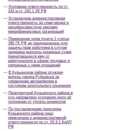
Уголовная ответственность по ст.
242 и ст. 242.1 УК РФ
Установлена административная
ответственность за спам-звонки и
недобросовестную рекламу
микрофинансовых организаций
Применение норм пункта 1 статьи
395 ГК РФ не предназначено для
защиты прав работника в случае
задержки выплаты денежных сумм,
причитающихся ему от
работодателя в сфере трудовых и
связанных с ними отношений
В Курьинском районе осужден
житель города Рубцовска за
управление автомобилем в
состоянии алкогольного опьянения
Прокуратурой Курьинского района в
суд направлено уголовное дело об
уклонении от уплаты алиментов
По постановлению прокурора
Курьинского района лицо
привлечено к административной
ответственности по ст. 20.3.1 КоАП
РФ