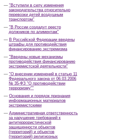
"Вступили в силу изменения
законодательства относительно
перевозки детей воздушным
транспортом"
"В России создадут реестр
должников по алиментам"
В Российской Федерации введены
штрафы для противодействия
финансированию экстремизма
"Введены новые механизмы
противодействия финансированию
экстремистской деятельности"
"О внесении изменений в статью 11
Федерального закона от 06.03.2006
№ 35-ФЗ "О противодействии
терроризму""
Основания и порядок признания
информационных материалов
экстремистскими
Административная ответственность
за нарушение требований к
антитеррористической
защищенности объектов
(территорий) и объектов
(территорий) религиозных