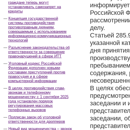
граждане теперь могут
информирует 
устанавливать самозапрет на
кредиты
Российской Ф
Концепция государственной
рассмотрении
системы противодействия
делу.
противоправным деяниям,
совершаемым с использованием
Статьей 285.
информационно-коммуникационных
технологий
указанной ка
Разъяснение законодательства об
дня принятия
ответственности за совершение
правонарушений в сфере ИТТ
производству
Уголовный кодекс Российской
пребыванием
Федерации дополнен новыми
содержания, 
составами преступлений против
правосудия и в сфере
несовершенно
компьютерной информации
В целях обес
В целях противодействия спам-
звонкам и телефонному
предусмотрен
мошенничеству с 1 сентября 2025
года установлен порядок
заседании и 
регулирования массовых
представител
телефонных вызовов
заседании, о
Подписан закон об уголовной
ответственности для дропперов
представител
Новый вид мошенничества – звонок