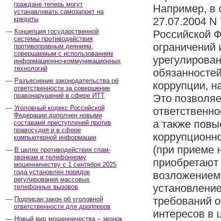
граждане теперь могут
Например, в с
устанавливать самозапрет на
кредиты
27.07.2004 N
Концепция государственной
Российской 
системы противодействия
ограничений 
противоправным деяниям,
совершаемым с использованием
урегулирован
информационно-коммуникационных
технологий
обязанностей
Разъяснение законодательства об
коррупции, н
ответственности за совершение
правонарушений в сфере ИТТ
Это позволяе
Уголовный кодекс Российской
ответственно
Федерации дополнен новыми
а также повы
составами преступлений против
правосудия и в сфере
коррупционно
компьютерной информации
(при приеме 
В целях противодействия спам-
звонкам и телефонному
приобретают 
мошенничеству с 1 сентября 2025
года установлен порядок
возложением 
регулирования массовых
установление
телефонных вызовов
требований о
Подписан закон об уголовной
ответственности для дропперов
интересов в 
Новый вид мошенничества – звонок