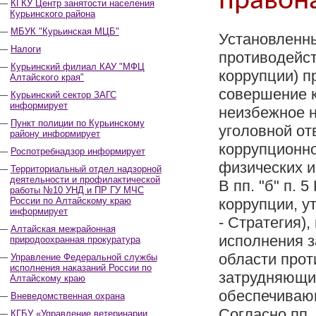
правон
КГКУ Центр занятости населения
Курьинского района
МБУК "Курьинская МЦБ"
Установленны
Налоги
противодейст
Курьинский филиал КАУ "МФЦ
коррупции) п
Алтайского края"
совершение 
Курьинский сектор ЗАГС
информирует
неизбежное н
Пункт полиции по Курьинскому
уголовной от
району информирует
коррупционно
Роспотребнадзор информирует
физических и
Территориальный отдел надзорной
деятельности и профилактической
В пп. "б" п.
работы №10 УНД и ПР ГУ МЧС
России по Алтайскому краю
коррупции, у
информирует
- Стратегия),
Алтайская межрайонная
исполнения з
природоохранная прокуратура
области прот
Управление Федеральной службы
исполнения наказаний России по
затрудняющи
Алтайскому краю
обеспечиваю
Вневедомственная охрана
Согласно пп.
КГБУ «Управление ветеринарии