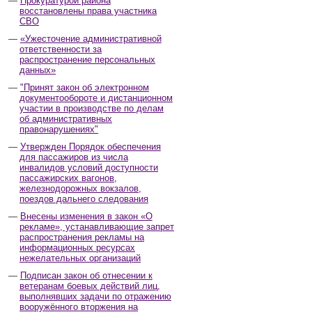
Прокуратурой района
восстановлены права участника
СВО
«Ужесточение административной
ответственности за
распространение персональных
данных»
"Принят закон об электронном
документообороте и дистанционном
участии в производстве по делам
об административных
правонарушениях"
Утвержден Порядок обеспечения
для пассажиров из числа
инвалидов условий доступности
пассажирских вагонов,
железнодорожных вокзалов,
поездов дальнего следования
Внесены изменения в закон «О
рекламе», устанавливающие запрет
распространения рекламы на
информационных ресурсах
нежелательных организаций
Подписан закон об отнесении к
ветеранам боевых действий лиц,
выполнявших задачи по отражению
вооружённого вторжения на