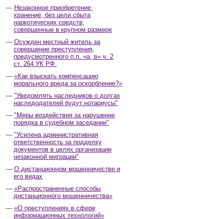
Незаконное приобретение,
хранение, без цели сбыта
наркотических средств,
совершенные в крупном размере
Осужден местный житель за
совершение преступления,
предусмотренного п.п. «а, в» ч. 2
ст. 264 УК РФ.
«Как взыскать компенсацию
морального вреда за оскорбление?»
"Уведомлять наследников о долгах
наследодателей будут нотариусы"
"Меры воздействия за нарушение
порядка в судебном заседании"
"Усилена административная
ответственность за подделку
документов в целях организации
незаконной миграции"
О дистанционном мошенничестве и
его видах
«Распространенные способы
дистанционного мошенничества»
«О преступлениях в сфере
информационных технологий»