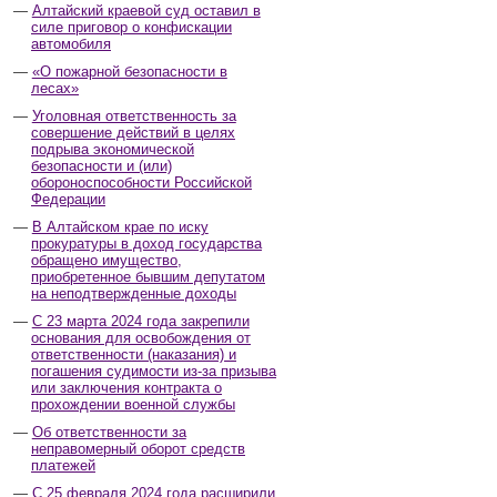
Алтайский краевой суд оставил в
силе приговор о конфискации
автомобиля
«О пожарной безопасности в
лесах»
Уголовная ответственность за
совершение действий в целях
подрыва экономической
безопасности и (или)
обороноспособности Российской
Федерации
В Алтайском крае по иску
прокуратуры в доход государства
обращено имущество,
приобретенное бывшим депутатом
на неподтвержденные доходы
С 23 марта 2024 года закрепили
основания для освобождения от
ответственности (наказания) и
погашения судимости из-за призыва
или заключения контракта о
прохождении военной службы
Об ответственности за
неправомерный оборот средств
платежей
С 25 февраля 2024 года расширили