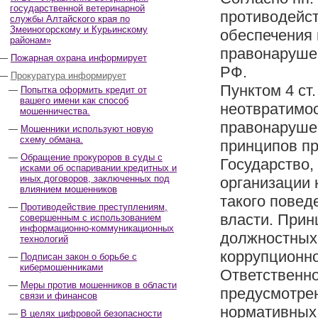
государственной ветеринарной
противодейст
службы Алтайского края по
Змеиногорскому и Курьинскому
обеспечения 
районам»
правонарушен
Пожарная охрана информирует
РФ.
Прокуратура информирует
Пунктом 4 ст
Попытка оформить кредит от
вашего имени как способ
неотвратимос
мошенничества.
правонарушен
Мошенники используют новую
схему обмана.
принципов пр
Обращение прокуроров в суды с
Государство,
исками об оспаривании кредитных и
иных договоров, заключенных под
организации 
влиянием мошенников
такого повед
Противодействие преступлениям,
власти. Прин
совершенным с использованием
информационно-коммуникационных
должностных
технологий
коррупционно
Подписан закон о борьбе с
кибермошенниками
Ответственн
Меры против мошенников в области
предусмотрен
связи и финансов
нормативных 
В целях цифровой безопасности