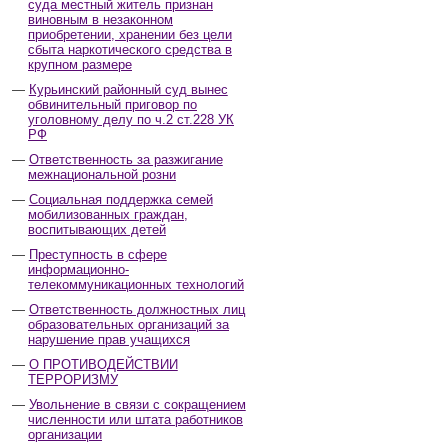
суда местный житель признан
виновным в незаконном
приобретении, хранении без цели
сбыта наркотического средства в
крупном размере
Курьинский районный суд вынес
обвинительный приговор по
уголовному делу по ч.2 ст.228 УК
РФ
Ответственность за разжигание
межнациональной розни
Социальная поддержка семей
мобилизованных граждан,
воспитывающих детей
Преступность в сфере
информационно-
телекоммуникационных технологий
Ответственность должностных лиц
образовательных организаций за
нарушение прав учащихся
О ПРОТИВОДЕЙСТВИИ
ТЕРРОРИЗМУ
Увольнение в связи с сокращением
численности или штата работников
организации