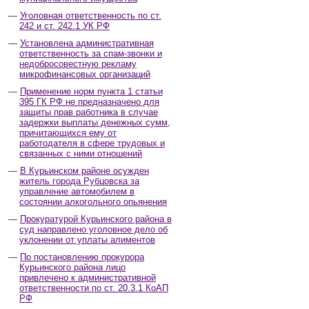
Уголовная ответственность по ст.
242 и ст. 242.1 УК РФ
Установлена административная
ответственность за спам-звонки и
недобросовестную рекламу
микрофинансовых организаций
Применение норм пункта 1 статьи
395 ГК РФ не предназначено для
защиты прав работника в случае
задержки выплаты денежных сумм,
причитающихся ему от
работодателя в сфере трудовых и
связанных с ними отношений
В Курьинском районе осужден
житель города Рубцовска за
управление автомобилем в
состоянии алкогольного опьянения
Прокуратурой Курьинского района в
суд направлено уголовное дело об
уклонении от уплаты алиментов
По постановлению прокурора
Курьинского района лицо
привлечено к административной
ответственности по ст. 20.3.1 КоАП
РФ