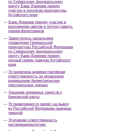
по Сибирскому федеральному
округу Баир Доржиев принял
участие в коллегии прокуратуры
Алтайского края
Баир Доржиев принял участие в
возложении цветов и почтил память
героев-фронтовиков
Заместитель начальника
управления Генеральной
прокуратуры Российской Федерации
по Сибирскому федеральному
округу Баир Доржиев провел
личный прием граждан Алтайского
края
Установлена административная
ответственность за незаконное
размещение биометрических
персональных данных
Хищение денежных средств с
банковской карты
Устанавливается запрет на вывоз
из Российской Федерации пшеницы
твердой
Уголовная ответственность
несовершеннолетних