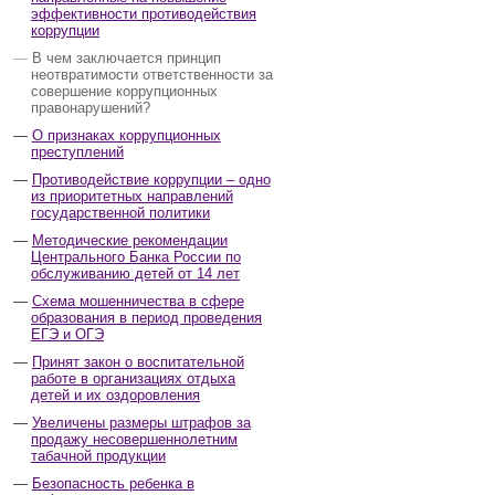
эффективности противодействия
коррупции
В чем заключается принцип
неотвратимости ответственности за
совершение коррупционных
правонарушений?
О признаках коррупционных
преступлений
Противодействие коррупции – одно
из приоритетных направлений
государственной политики
Методические рекомендации
Центрального Банка России по
обслуживанию детей от 14 лет
Схема мошенничества в сфере
образования в период проведения
ЕГЭ и ОГЭ
Принят закон о воспитательной
работе в организациях отдыха
детей и их оздоровления
Увеличены размеры штрафов за
продажу несовершеннолетним
табачной продукции
Безопасность ребенка в