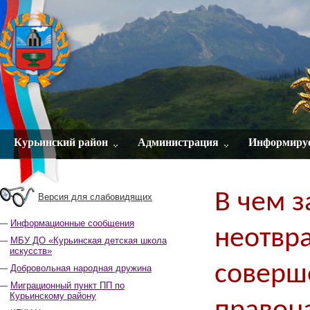
Курьинский район
Администрация
Информиру
В чем 
Версия для слабовидящих
Информационные сообщения
неотвра
МБУ ДО «Курьинская детская школа
искусств»
соверш
Добровольная народная дружина
Миграционный пункт ПП по
Курьинскому району