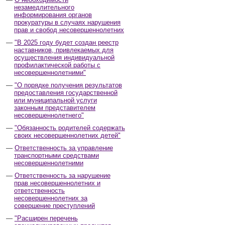
незамедлительного
информирования органов
прокуратуры в случаях нарушения
прав и свобод несовершеннолетних
"В 2025 году будет создан реестр
наставников, привлекаемых для
осуществления индивидуальной
профилактической работы с
несовершеннолетними"
"О порядке получения результатов
предоставления государственной
или муниципальной услуги
законным представителем
несовершеннолетнего"
"Обязанность родителей содержать
своих несовершеннолетних детей"
Ответственность за управление
транспортными средствами
несовершеннолетними
Ответственность за нарушение
прав несовершеннолетних и
ответственность
несовершеннолетних за
совершение преступлений
"Расширен перечень