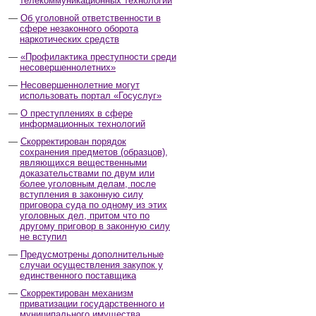
телекоммуникационных технологий
Об уголовной ответственности в
сфере незаконного оборота
наркотических средств
«Профилактика преступности среди
несовершеннолетних»
Несовершеннолетние могут
использовать портал «Госуслуг»
О преступлениях в сфере
информационных технологий
Скорректирован порядок
сохранения предметов (образцов),
являющихся вещественными
доказательствами по двум или
более уголовным делам, после
вступления в законную силу
приговора суда по одному из этих
уголовных дел, притом что по
другому приговор в законную силу
не вступил
Предусмотрены дополнительные
случаи осуществления закупок у
единственного поставщика
Скорректирован механизм
приватизации государственного и
муниципального имущества