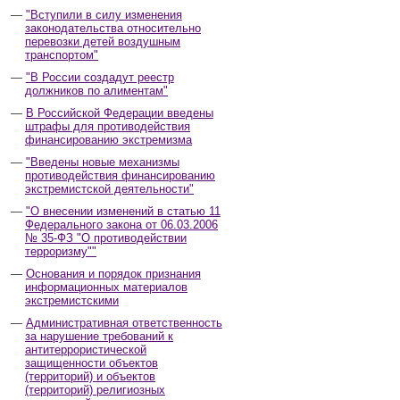
"Вступили в силу изменения
законодательства относительно
перевозки детей воздушным
транспортом"
"В России создадут реестр
должников по алиментам"
В Российской Федерации введены
штрафы для противодействия
финансированию экстремизма
"Введены новые механизмы
противодействия финансированию
экстремистской деятельности"
"О внесении изменений в статью 11
Федерального закона от 06.03.2006
№ 35-ФЗ "О противодействии
терроризму""
Основания и порядок признания
информационных материалов
экстремистскими
Административная ответственность
за нарушение требований к
антитеррористической
защищенности объектов
(территорий) и объектов
(территорий) религиозных