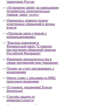
территорию России
«Установлен запрет на навязывание
потребителю дополнительных
товаров, работ, услуг»
Изменились правила подачи
электронных обращений в органы
власти
«Подписан закон о борьбе с
кибермошенниками»
"Внесены изменения в
Федеральный закон "О порядке
рассмотрения обращений граждан
Российской Федерации"
Изменения законодательства в
сфере противодействии терроризму
Почему не стоит разговаривать с
мошенниками
Новую схему с письмами из МФЦ
придумали мошенники
Осторожно, мошенники! Будьте
бдительны!
Способы защиты от
киберпреступности