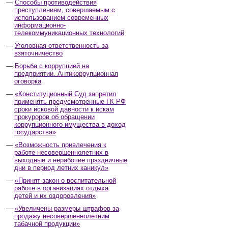
Способы противодействия
преступлениям, совершаемым с
использованием современных
информационно-
телекоммуникационных технологий
Уголовная ответственность за
взяточничество
Борьба с коррупцией на
предприятии. Антикоррупционная
оговорка
«Конституционный Суд запретил
применять предусмотренные ГК РФ
сроки исковой давности к искам
прокуроров об обращении
коррупционного имущества в доход
государства»
«Возможность привлечения к
работе несовершеннолетних в
выходные и нерабочие праздничные
дни в период летних каникул»
«Принят закон о воспитательной
работе в организациях отдыха
детей и их оздоровления»
«Увеличены размеры штрафов за
продажу несовершеннолетним
табачной продукции»