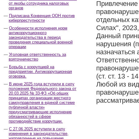
Привлечение 
от якобы сотрудника налоговых
органов
правонаруше
Подписана Конвенция ООН против
отдельных ка
киберпреступности
Силах", 2023,
Особенности исполнения норм
антикоррупционного
Данный принц
законодательства в период
проведения специальной военной
нарушения (п
операции
назначаться 
Уголовная ответственность за
Ответственно
взяточничество
правонаруше
Борьба с коррупцией на
предприятии. Антикоррупционная
(ст. ст. 13 -
оговорка.
Любой из вид
В июне 2025 года вступили в силу
положения Федерального закона от
правонаруше
20.03.2025 № 33-ФЗ «Об общих
принципах организации местного
рассматривае
самоуправления в единой системе
публичной власти»
предусматривающие исполнение
обязанностей в сфере
противодействие коррупции.
С 27.06.2025 вступили в силу
изменения в законодательстве,
направленные на повышение