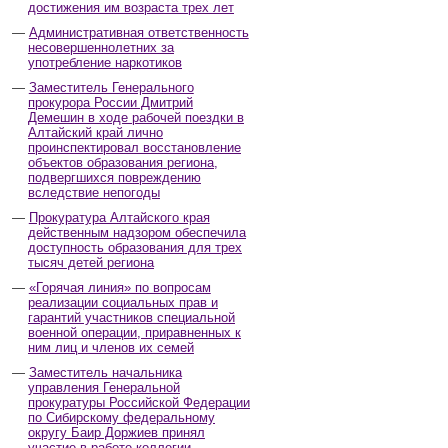
достижения им возраста трех лет
Административная ответственность
несовершеннолетних за
употребление наркотиков
Заместитель Генерального
прокурора России Дмитрий
Демешин в ходе рабочей поездки в
Алтайский край лично
проинспектировал восстановление
объектов образования региона,
подвергшихся повреждению
вследствие непогоды
Прокуратура Алтайского края
действенным надзором обеспечила
доступность образования для трех
тысяч детей региона
«Горячая линия» по вопросам
реализации социальных прав и
гарантий участников специальной
военной операции, приравненных к
ним лиц и членов их семей
Заместитель начальника
управления Генеральной
прокуратуры Российской Федерации
по Сибирскому федеральному
округу Баир Доржиев принял
участие в работе коллегии