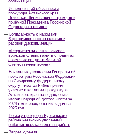
организаций
Исполняющий обязанности
прокурора Алтайского края
Вячеслав Шипиев принял граждан в
приёмной Президента Российской
Федерации в регионе
Солидарность с народами,
борющимися против расизма и
расовой дискриминации
«Георгиевская лента – символ
воинской славы, памяти о подвигах
советских солдат в Великой
Отечественной войне»
Начальник управления Генеральной
прокуратуры Российской Федерации
по Сибирскому федеральному
округу Николай Рябов принял
участие в коллегии прокуратуры
Алтайского края по подведению
итогов надзорной деятельности за
2024 год и определению задач на
2025 год
По иску прокурора Курьинского
района незаконно уволенный
работник восстановлен на работе
Запрет курения