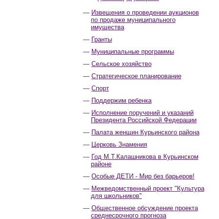
Извещения о проведении аукционов
по продаже муниципального
имущества
Гранты
Муниципальные программы
Сельское хозяйство
Стратегическое планирование
Спорт
Поддержим ребенка
Исполнение поручений и указаний
Президента Российской Федерации
Палата женщин Курьинского района
Церковь Знамения
Год М.Т.Калашникова в Курьинском
районе
Особые ДЕТИ - Мир без барьеров!
Межведомственный проект "Культура
для школьников"
Общественное обсуждение проекта
среднесрочного прогноза