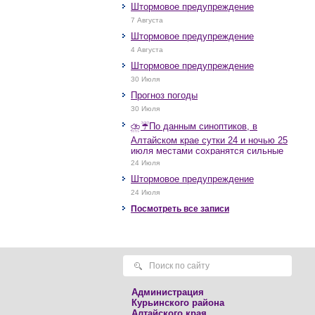
Штормовое предупреждение
7 Августа
Штормовое предупреждение
4 Августа
Штормовое предупреждение
30 Июля
Прогноз погоды
30 Июля
⛈️☔️По данным синоптиков, в
Алтайском крае сутки 24 и ночью 25
июля местами сохранятся сильные
дожди, грозы, при грозах очень
24 Июля
сильные дожди, сильные ливни,
Штормовое предупреждение
крупный град, шквалистое усиление
ветра до 17-22 м/с, местами порывы
24 Июля
25 м/с и более.
Посмотреть все записи
Администрация
Курьинского района
Алтайского края