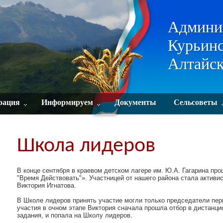
Админи
Курьинс
Алтайск
рация
Информируем
Документы
Сельсоветы
Школа лидеров
В конце сентября в краевом детском лагере им. Ю.А. Гагарина п
"Время Действовать"». Участницей от нашего района стала актив
Виктория Игнатова.
В Школе лидеров принять участие могли только председатели пе
участия в очном этапе Виктория сначала прошла отбор в дистанци
задания, и попала на Школу лидеров.