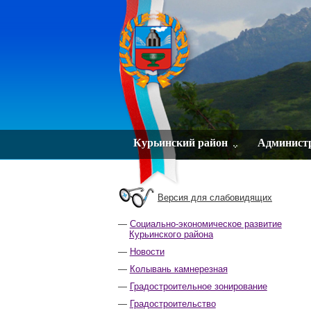
Курьинский район
Админист
Версия для слабовидящих
Социально-экономическое развитие
Курьинского района
Новости
Колывань камнерезная
Градостроительное зонирование
Градостроительство