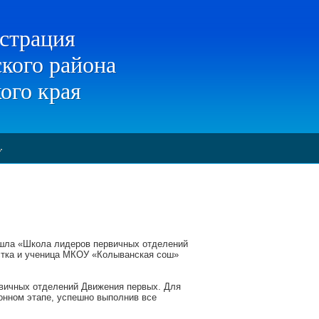
страция
кого района
ого края
рошла «Школа лидеров первичных отделений
истка и ученица МКОУ «Колыванская сош»
рвичных отделений Движения первых. Для
онном этапе, успешно выполнив все