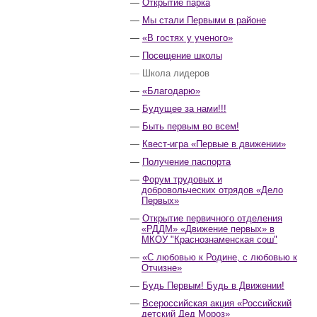
Открытие парка
Мы стали Первыми в районе
«В гостях у ученого»
Посещение школы
Школа лидеров
«Благодарю»
Будущее за нами!!!
Быть первым во всем!
Квест-игра «Первые в движении»
Получение паспорта
Форум трудовых и
добровольческих отрядов «Дело
Первых»
Открытие первичного отделения
«РДДМ» «Движение первых» в
МКОУ "Краснознаменская сош"
«С любовью к Родине, с любовью к
Отчизне»
Будь Первым! Будь в Движении!
Всероссийская акция «Российский
детский Дед Мороз»