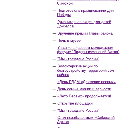
Синюхой.
Подготовка к празднованию Дня
Победы
Гуманитарная акция для детей
Донбасса
Вручение премий Главы района
Ночь в музее
Участие в краевом молодежном
форуме "Лидеры изменений Алтая"
"Мы - граждане России"
Волонтерские акции по
благоустройству территорий сёл
района
«День РДДМ «Движение первых»
День семьи, любви и верности
«Лето Первых» продолжается!
Открытие площадки
"Мы - граждане России"
Стал незабываемым «Сибирский
Артек»