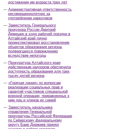
достижения им возраста трех лет
Административная ответственность
несовершеннолетних за
употребление наркотиков
Заместитель Генерального
прокурора России Дмитрий
Демешин в ходе рабочей поездки в
Алтайский край лично
проинспектировал восстановление
объектов образования региона,
подвергшихся повреждению
вследствие непогоды
Прокуратура Алтайского края
действенным надзором обеспечила
доступность образования для трех
тысяч детей региона
«Горячая линия» по вопросам
реализации социальных прав и
гарантий участников специальной
военной операции, приравненных к
ним лиц и членов их семей
Заместитель начальника
управления Генеральной
прокуратуры Российской Федерации
по Сибирскому федеральному
округу Баир Доржиев принял
участие в работе коллегии