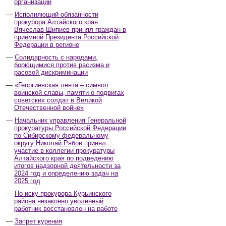
организаций
Исполняющий обязанности
прокурора Алтайского края
Вячеслав Шипиев принял граждан в
приёмной Президента Российской
Федерации в регионе
Солидарность с народами,
борющимися против расизма и
расовой дискриминации
«Георгиевская лента – символ
воинской славы, памяти о подвигах
советских солдат в Великой
Отечественной войне»
Начальник управления Генеральной
прокуратуры Российской Федерации
по Сибирскому федеральному
округу Николай Рябов принял
участие в коллегии прокуратуры
Алтайского края по подведению
итогов надзорной деятельности за
2024 год и определению задач на
2025 год
По иску прокурора Курьинского
района незаконно уволенный
работник восстановлен на работе
Запрет курения