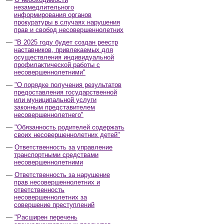
незамедлительного
информирования органов
прокуратуры в случаях нарушения
прав и свобод несовершеннолетних
"В 2025 году будет создан реестр
наставников, привлекаемых для
осуществления индивидуальной
профилактической работы с
несовершеннолетними"
"О порядке получения результатов
предоставления государственной
или муниципальной услуги
законным представителем
несовершеннолетнего"
"Обязанность родителей содержать
своих несовершеннолетних детей"
Ответственность за управление
транспортными средствами
несовершеннолетними
Ответственность за нарушение
прав несовершеннолетних и
ответственность
несовершеннолетних за
совершение преступлений
"Расширен перечень