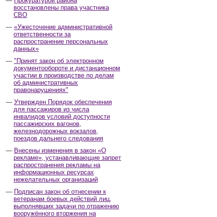
Прокуратурой района
восстановлены права участника
СВО
«Ужесточение административной
ответственности за
распространение персональных
данных»
"Принят закон об электронном
документообороте и дистанционном
участии в производстве по делам
об административных
правонарушениях"
Утвержден Порядок обеспечения
для пассажиров из числа
инвалидов условий доступности
пассажирских вагонов,
железнодорожных вокзалов,
поездов дальнего следования
Внесены изменения в закон «О
рекламе», устанавливающие запрет
распространения рекламы на
информационных ресурсах
нежелательных организаций
Подписан закон об отнесении к
ветеранам боевых действий лиц,
выполнявших задачи по отражению
вооружённого вторжения на