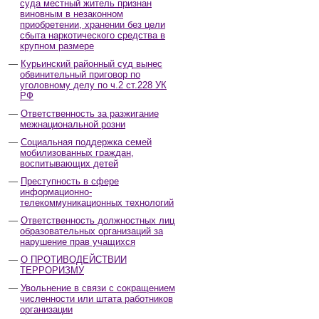
суда местный житель признан
виновным в незаконном
приобретении, хранении без цели
сбыта наркотического средства в
крупном размере
Курьинский районный суд вынес
обвинительный приговор по
уголовному делу по ч.2 ст.228 УК
РФ
Ответственность за разжигание
межнациональной розни
Социальная поддержка семей
мобилизованных граждан,
воспитывающих детей
Преступность в сфере
информационно-
телекоммуникационных технологий
Ответственность должностных лиц
образовательных организаций за
нарушение прав учащихся
О ПРОТИВОДЕЙСТВИИ
ТЕРРОРИЗМУ
Увольнение в связи с сокращением
численности или штата работников
организации