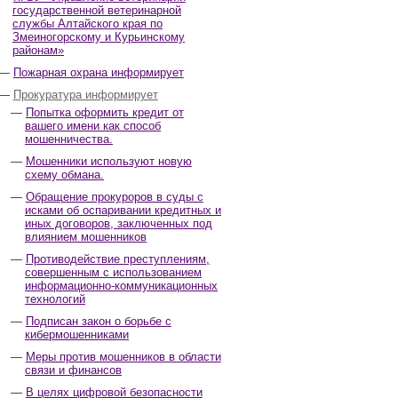
государственной ветеринарной
службы Алтайского края по
Змеиногорскому и Курьинскому
районам»
Пожарная охрана информирует
Прокуратура информирует
Попытка оформить кредит от
вашего имени как способ
мошенничества.
Мошенники используют новую
схему обмана.
Обращение прокуроров в суды с
исками об оспаривании кредитных и
иных договоров, заключенных под
влиянием мошенников
Противодействие преступлениям,
совершенным с использованием
информационно-коммуникационных
технологий
Подписан закон о борьбе с
кибермошенниками
Меры против мошенников в области
связи и финансов
В целях цифровой безопасности