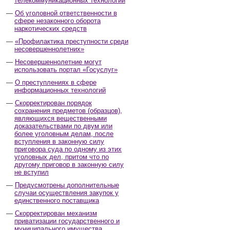
телекоммуникационных технологий
Об уголовной ответственности в
сфере незаконного оборота
наркотических средств
«Профилактика преступности среди
несовершеннолетних»
Несовершеннолетние могут
использовать портал «Госуслуг»
О преступлениях в сфере
информационных технологий
Скорректирован порядок
сохранения предметов (образцов),
являющихся вещественными
доказательствами по двум или
более уголовным делам, после
вступления в законную силу
приговора суда по одному из этих
уголовных дел, притом что по
другому приговор в законную силу
не вступил
Предусмотрены дополнительные
случаи осуществления закупок у
единственного поставщика
Скорректирован механизм
приватизации государственного и
муниципального имущества