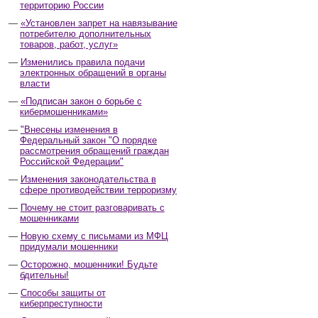
территорию России
«Установлен запрет на навязывание
потребителю дополнительных
товаров, работ, услуг»
Изменились правила подачи
электронных обращений в органы
власти
«Подписан закон о борьбе с
кибермошенниками»
"Внесены изменения в
Федеральный закон "О порядке
рассмотрения обращений граждан
Российской Федерации"
Изменения законодательства в
сфере противодействии терроризму
Почему не стоит разговаривать с
мошенниками
Новую схему с письмами из МФЦ
придумали мошенники
Осторожно, мошенники! Будьте
бдительны!
Способы защиты от
киберпреступности