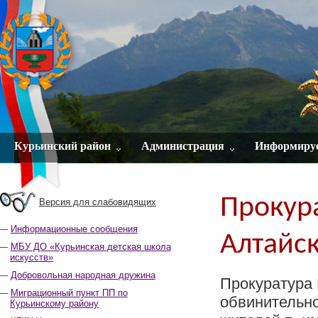
Курьинский район
Администрация
Информиру
Прокур
Версия для слабовидящих
Информационные сообщения
Алтайск
МБУ ДО «Курьинская детская школа
искусств»
Добровольная народная дружина
Прокуратура 
Миграционный пункт ПП по
обвинительно
Курьинскому району