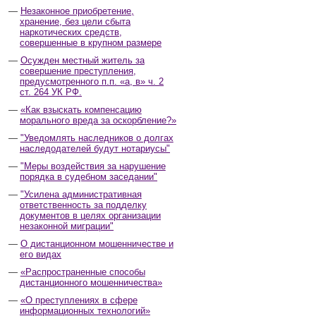
Незаконное приобретение,
хранение, без цели сбыта
наркотических средств,
совершенные в крупном размере
Осужден местный житель за
совершение преступления,
предусмотренного п.п. «а, в» ч. 2
ст. 264 УК РФ.
«Как взыскать компенсацию
морального вреда за оскорбление?»
"Уведомлять наследников о долгах
наследодателей будут нотариусы"
"Меры воздействия за нарушение
порядка в судебном заседании"
"Усилена административная
ответственность за подделку
документов в целях организации
незаконной миграции"
О дистанционном мошенничестве и
его видах
«Распространенные способы
дистанционного мошенничества»
«О преступлениях в сфере
информационных технологий»