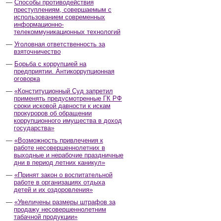
Способы противодействия
преступлениям, совершаемым с
использованием современных
информационно-
телекоммуникационных технологий
Уголовная ответственность за
взяточничество
Борьба с коррупцией на
предприятии. Антикоррупционная
оговорка
«Конституционный Суд запретил
применять предусмотренные ГК РФ
сроки исковой давности к искам
прокуроров об обращении
коррупционного имущества в доход
государства»
«Возможность привлечения к
работе несовершеннолетних в
выходные и нерабочие праздничные
дни в период летних каникул»
«Принят закон о воспитательной
работе в организациях отдыха
детей и их оздоровления»
«Увеличены размеры штрафов за
продажу несовершеннолетним
табачной продукции»