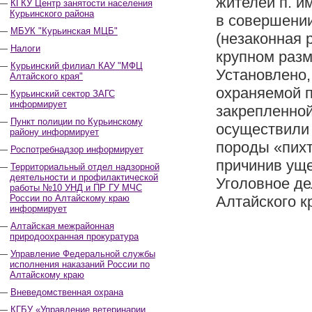
жителей п. и
КГКУ Центр занятости населения
Курьинского района
в совершении
МБУК "Курьинская МЦБ"
(незаконная 
Налоги
крупном разм
Курьинский филиал КАУ "МФЦ
Установлено,
Алтайского края"
охраняемой п
Курьинский сектор ЗАГС
информирует
закрепленной
Пункт полиции по Курьинскому
осуществили 
району информирует
породы «пихт
Роспотребнадзор информирует
причинив уще
Территориальный отдел надзорной
деятельности и профилактической
Уголовное де
работы №10 УНД и ПР ГУ МЧС
России по Алтайскому краю
Алтайского к
информирует
Алтайская межрайонная
природоохранная прокуратура
Управление Федеральной службы
исполнения наказаний России по
Алтайскому краю
Вневедомственная охрана
КГБУ «Управление ветеринарии