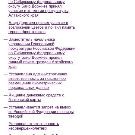
по Сибирскому федеральному
округу Баир Доржиев принял
участие в коллегии прокуратуры
Алтайского края
Баир Доржиев принял участие в
возложении цветов и почтил память
героев-фронтовиков
Заместитель начальника
управления Генеральной
прокуратуры Российской Федерации
по Сибирскому федеральному
округу Баир Доржиев провел
личный прием граждан Алтайского
края
Установлена административная
ответственность за незаконное
размещение биометрических
персональных данных
Хищение денежных средств с
банковской карты
Устанавливается запрет на вывоз
из Российской Федерации пшеницы
твердой
Уголовная ответственность
несовершеннолетних