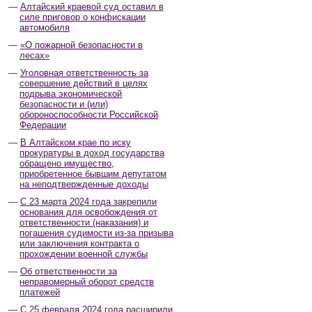
Алтайский краевой суд оставил в
силе приговор о конфискации
автомобиля
«О пожарной безопасности в
лесах»
Уголовная ответственность за
совершение действий в целях
подрыва экономической
безопасности и (или)
обороноспособности Российской
Федерации
В Алтайском крае по иску
прокуратуры в доход государства
обращено имущество,
приобретенное бывшим депутатом
на неподтвержденные доходы
С 23 марта 2024 года закрепили
основания для освобождения от
ответственности (наказания) и
погашения судимости из-за призыва
или заключения контракта о
прохождении военной службы
Об ответственности за
неправомерный оборот средств
платежей
С 25 февраля 2024 года расширили