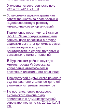
Уголовная ответственность по ст.
242 и ст. 242.1 УК РФ
Установлена административная
ответственность за спам-звонки и
недобросовестную рекламу
микрофинансовых организаций
Применение норм пункта 1 статьи
395 ГК РФ не предназначено для
защиты прав работника в случае
задержки выплаты денежных сумм,
причитающихся ему от
работодателя в сфере трудовых и
связанных с ними отношений
В Курьинском районе осужден
житель города Рубцовска за
управление автомобилем в
состоянии алкогольного опьянения
Прокуратурой Курьинского района в
суд направлено уголовное дело об
уклонении от уплаты алиментов
По постановлению прокурора
Курьинского района лицо
привлечено к административной
ответственности по ст. 20.3.1 КоАП
РФ