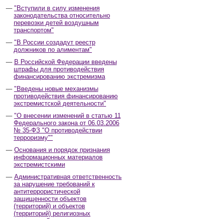
"Вступили в силу изменения
законодательства относительно
перевозки детей воздушным
транспортом"
"В России создадут реестр
должников по алиментам"
В Российской Федерации введены
штрафы для противодействия
финансированию экстремизма
"Введены новые механизмы
противодействия финансированию
экстремистской деятельности"
"О внесении изменений в статью 11
Федерального закона от 06.03.2006
№ 35-ФЗ "О противодействии
терроризму""
Основания и порядок признания
информационных материалов
экстремистскими
Административная ответственность
за нарушение требований к
антитеррористической
защищенности объектов
(территорий) и объектов
(территорий) религиозных