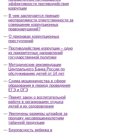
эффективности противодействия
коррупции
В чем заключается принцип
неотвратимости ответственности за
совершение коррупционных
правонарушений?
О признаках коррупционных
преступлений
Противодействие коррупции – одно
из приоритетных направлений
государственной политики
Методические рекомендации
Центрального Банка России по
обслуживанию детей от 14 лет
Схема мошенничества в сфере
образования в период проведения
ЕГЭ и ОГЭ
Принят закон о воспитательной
работе в организациях отдыха
детей и их оздоровления
Увеличены размеры штрафов за
продажу несовершеннолетним
табачной продукции
Безопасность ребенка в