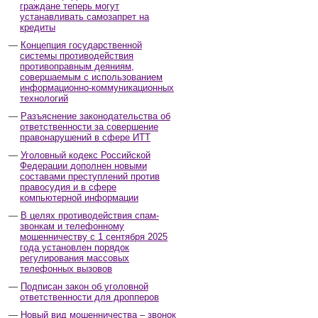
граждане теперь могут
устанавливать самозапрет на
кредиты
Концепция государственной
системы противодействия
противоправным деяниям,
совершаемым с использованием
информационно-коммуникационных
технологий
Разъяснение законодательства об
ответственности за совершение
правонарушений в сфере ИТТ
Уголовный кодекс Российской
Федерации дополнен новыми
составами преступлений против
правосудия и в сфере
компьютерной информации
В целях противодействия спам-
звонкам и телефонному
мошенничеству с 1 сентября 2025
года установлен порядок
регулирования массовых
телефонных вызовов
Подписан закон об уголовной
ответственности для дропперов
Новый вид мошенничества – звонок