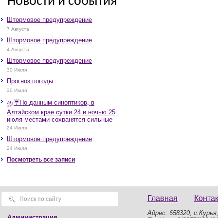
Новости и события
Штормовое предупреждение
7 Августа
Штормовое предупреждение
4 Августа
Штормовое предупреждение
30 Июля
Прогноз погоды
30 Июля
⛈️☔️По данным синоптиков, в
Алтайском крае сутки 24 и ночью 25
июля местами сохранятся сильные
дожди, грозы, при грозах очень
24 Июля
сильные дожди, сильные ливни,
Штормовое предупреждение
крупный град, шквалистое усиление
ветра до 17-22 м/с, местами порывы
24 Июля
25 м/с и более.
Посмотреть все записи
Главная
Конта
Адрес: 658320, с.Курья,
Администрация