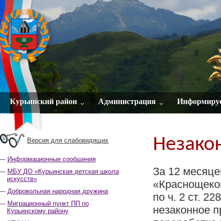
Курьинский район
Администрация
Информиру
Незако
Версия для слабовидящих
Информационные сообщения
За 12 месяце
МБУ ДО «Курьинская детская школа
искусств»
«Краснощеков
Добровольная народная дружина
по ч. 2 ст. 2
Миграционный пункт ПП по
незаконное п
Курьинскому району