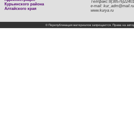
Тел/факс:8(38576)2240
Курьинского района
e-mail: kur_adm@mail.ru
Алтайского края
www.kurya.ru
© Перепубликация материалов запрещается. Права на а