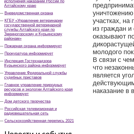
исполнения наказаний России по
предпринима
Алтайскому краю
уничтожению
Вневедомственная охрана
участках, на
КГБУ «Управление ветеринарии
государственной ветеринарной
из граждан и
службы Алтайского края по
Змеиногорскому и Курьинскому
оказывают п
районам»
дикорастущей
Пожарная охрана информирует
молодого пок
Прокуратура информирует
В связи с че
Инспекция Гостехнадзора
Курьинского района информирует
что незаконн
Управление Федеральной службы
является уго
судебных приставов
действующим
Главное управление природных
ресурсов и экологии Алтайского края
наказание в 
информирует
Дом детского творчества
Российская телевизионная и
радиовещательная сеть
Сельскохозяйственная перепись 2021