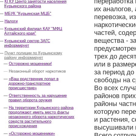
переработка 
КГКУ Центр занятости населения
Курьинского района
их аналогов,
МБУК "Курьинская МЦБ"
перевозка, и
Налоги
наркотически
Курьинский филиал КАУ "МФЦ
частей, соде
Алтайского края"
вещества - з
Курьинский сектор ЗАГС
информирует
предусмотрен
Пункт полиции по Курьинскому
трех до деся
району информирует
или в размер
Осторожно мошенники!
за период до 
Незаконный оборот наркотиков
свободы на с
«Ваш родственник попал в
дорожно-транспортное
Во всех случ
происшествие»
районов прих
Ответственность за нарушение
правил оборота оружия
районы част
На территории Курьинского района
которую пере
продолжают иметь место факты
незаконного оборота наркотических
и растения, 
средств растительного
происхождения
высушивали и
«Осторожно мошенники»
Всего сотру