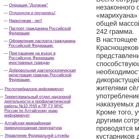
Операция "Должник"
незаконного 
Отдохнули и поучились!
«марихуана»
Наркотикам - нет!
общей массой
Паспорт гражданина Российской
242 грамма.
Федерации
В настоящее
Оформление паспорта гражданина
Российской Федерации.
Краснощековс
Приглашение на въезд в
представлени
Российскую Федерацию
способствующ
иностранных граждан
Добровольная дактилоскопическая
необходимост
регистрация граждан Российской
дикорастущей
Федерации.
жителями сёл
Роспотребнадзор информирует
употребление
Территориальный отдел надзорной
деятельности и профилактической
наказуемых 
работы №10 УНД и ПР ГУ МЧС
России по Алтайскому краю
Кроме того, 
информирует
другими сот
Алтайская межрайонная
проводятся м
природоохранная прокуратура
кустарников 
Управление Федеральной службы