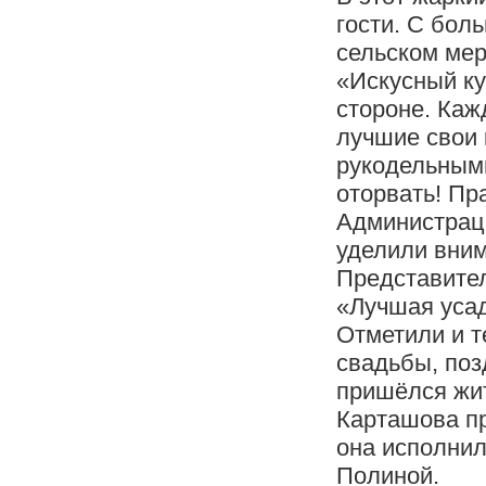
гости. С бол
сельском мер
«Искусный ку
стороне. Каж
лучшие свои 
рукодельными
оторвать! Пр
Администрац
уделили вним
Представите
«Лучшая усад
Отметили и т
свадьбы, по
пришёлся жит
Карташова пр
она исполнил
Полиной.