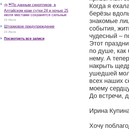
Когда я ехал
⛈️☔️По данным синоптиков, в
Алтайском крае сутки 24 и ночью 25
берёзы вдоль
июля местами сохранятся сильные
дожди, грозы, при грозах очень
знакомые лиц
24 Июля
сильные дожди, сильные ливни,
Штормовое предупреждение
события, жит
крупный град, шквалистое усиление
ветра до 17-22 м/с, местами порывы
24 Июля
чудесный – п
25 м/с и более.
Посмотреть все записи
Этот праздни
по душе, как 
нему. А тепер
накрыть щедр
ушедшей моло
всех наших с
моему сердцу
До встречи, д
Ирина Купин
Хочу поблаго