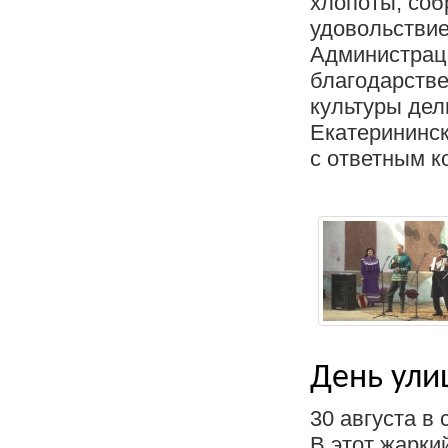
хлопоты, соб
удовольствие
Администраци
благодарстве
культуры дел
Екатерининск
с ответным ко
День ули
30 августа в
В этот жарки