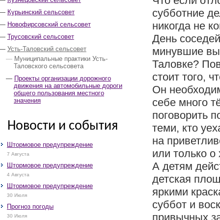
Что если от
субботние де
Курьинский сельсовет
никогда не к
Новофирсовский сельсовет
День соседей
Трусовский сельсовет
Усть-Таловский сельсовет
минувшие вы
Муниципальные практики Усть-
Таловке? Пов
Таловского сельсовета
стоит того, 
Проекты организации дорожного
движения на автомобильные дороги
Он необходи
общего пользования местного
себе много т
значения
поговорить п
Новости и события
теми, кто уе
на приветлив
Штормовое предупреждение
или только о
7 Августа
А детям дейс
Штормовое предупреждение
4 Августа
детская площ
Штормовое предупреждение
яркими краск
30 Июля
суббот и вос
Прогноз погоды
привычных за
30 Июля