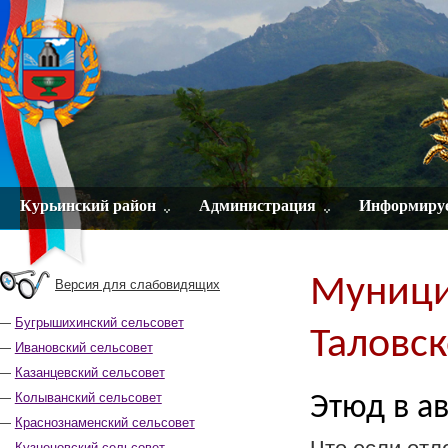
Курьинский район
Администрация
Информиру
Муници
Версия для слабовидящих
Бугрышихинский сельсовет
Таловск
Ивановский сельсовет
Казанцевский сельсовет
Колыванский сельсовет
Этюд в ав
Краснознаменский сельсовет
Кузнецовский сельсовет