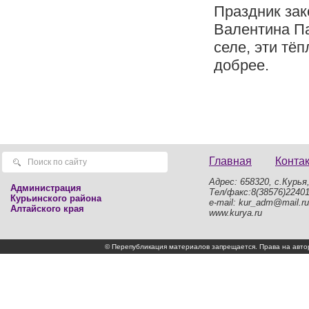
Праздник зак
Валентина Па
селе, эти тё
добрее.
Главная
Конта
Адрес: 658320, с.Курья,
Администрация
Тел/факс:8(38576)2240
Курьинского района
e-mail: kur_adm@mail.ru
Алтайского края
www.kurya.ru
© Перепубликация материалов запрещается. Права на а