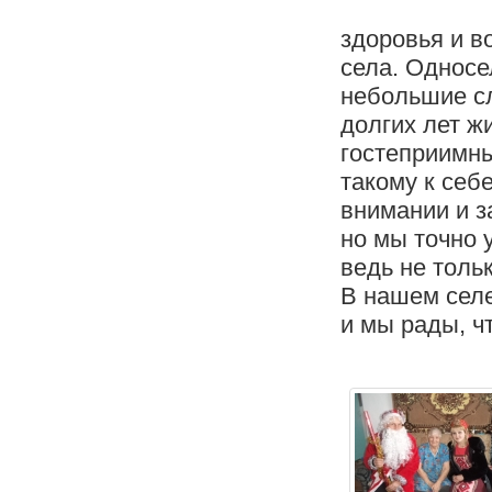
здоровья и в
села. Односе
небольшие сл
долгих лет ж
гостеприимны
такому к себ
внимании и з
но мы точно 
ведь не толь
В нашем селе
и мы рады, ч