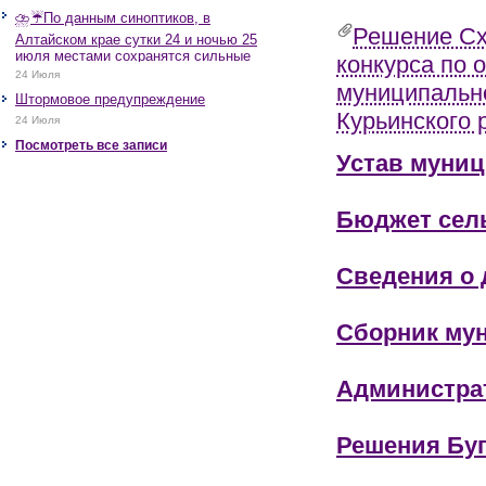
⛈️☔️По данным синоптиков, в
Решение Сх
Алтайском крае сутки 24 и ночью 25
июля местами сохранятся сильные
конкурса по 
дожди, грозы, при грозах очень
24 Июля
муниципальн
сильные дожди, сильные ливни,
Штормовое предупреждение
крупный град, шквалистое усиление
Курьинского 
ветра до 17-22 м/с, местами порывы
24 Июля
25 м/с и более.
Посмотреть все записи
Устав муниц
Бюджет сел
Сведения о 
Сборник му
Администра
Решения Буг