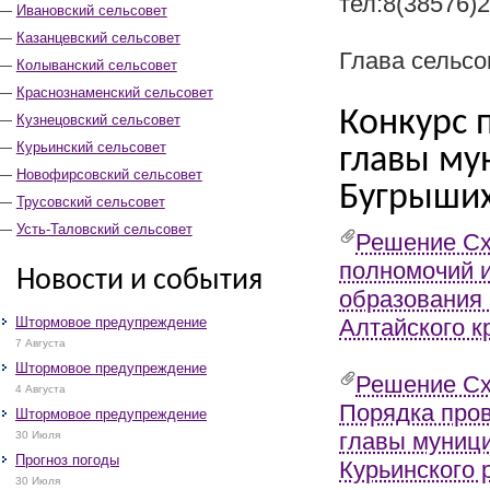
тел:8(38576)
Ивановский сельсовет
Казанцевский сельсовет
Глава сельсо
Колыванский сельсовет
Краснознаменский сельсовет
Конкурс 
Кузнецовский сельсовет
Курьинский сельсовет
главы му
Новофирсовский сельсовет
Бугрыших
Трусовский сельсовет
Усть-Таловский сельсовет
Решение Сх
полномочий 
Новости и события
образования 
Штормовое предупреждение
Алтайского к
7 Августа
Штормовое предупреждение
Решение Сх
4 Августа
Порядка пров
Штормовое предупреждение
главы муниц
30 Июля
Прогноз погоды
Курьинского 
30 Июля