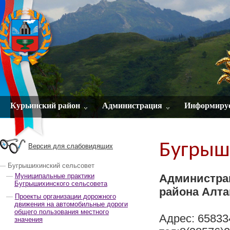
Курьинский район
Администрация
Информиру
Бугрыш
Версия для слабовидящих
Бугрышихинский сельсовет
Муниципальные практики
Администра
Бугрышихинского сельсовета
района Алта
Проекты организации дорожного
движения на автомобильные дороги
общего пользования местного
Адрес: 658334
значения