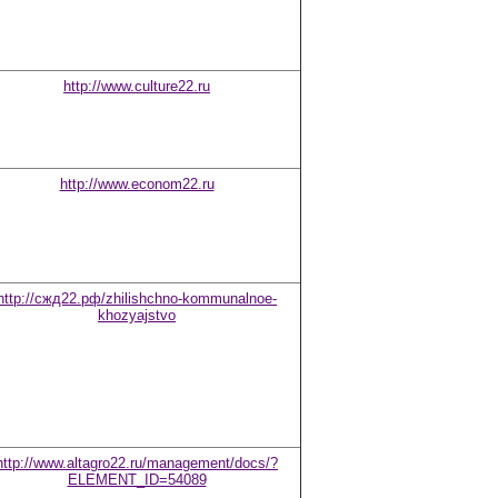
http://www.culture22.ru
http://www.econom22.ru
http://сжд22.рф/zhilishchno-kommunalnoe-
khozyajstvo
http://www.altagro22.ru/management/docs/?
ELEMENT_ID=54089