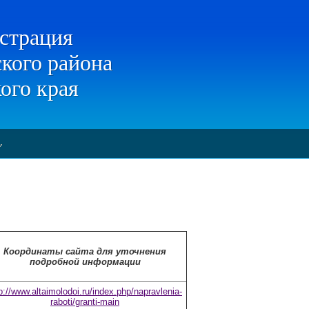
страция
кого района
ого края
Координаты сайта для уточнения
подробной информации
p://www.altaimolodoi.ru/index.php/napravlenia-
raboti/granti-main