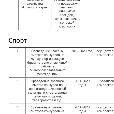
хозяйства
на поддержку
Алтайского края
местных
инициатив
граждан,
проживающих в
сельской
местности
Спорт
1
Проведение краевых
2012-2020 год
осуществл
смотров-конкурсов на
комплекса
лучшую организацию
физкультурно-спортивной
работы в
общеобразовательных
учреждениях
2
Проведение краевого
2011-2020
реализац
смотра-конкурса по
годы
комплекса
пропаганде физической
культуры и спорта среди
печатных изданий,
телепроектов и т.д.
3
Организация краевых
2011-2020
осуществл
смотров-конкурсов на
годы
комплекса