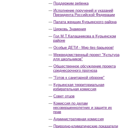
Поддержим ребенка
Исполнение поручений и указаний
Президента Российской Федерации
Палата женщин Курьинского района
Церковь Знамения
Год М.Т.Калашникова в Курьинском
районе
Особые ДЕТИ - Мир без барьеров!
Межведомственный проект "Культура
для школьников"
Общественное обсуждение проекта
среднесрочного прогноза
"Готов к санитарной обороне"
Курьинская территориальная
избирательная комиссия
Совет отцов
Комиссия по делам
несовершеннолетних и защите их
прав
Административная комиссия
Природно-климатические показатели