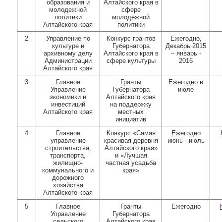
образования и
Алтайского края в
молодежной
сфере
политики
молодёжной
Алтайского края
политики
2
Управление по
Конкурс грантов
Ежегодно,
культуре и
Губернатора
Декабрь 2015
архивному делу
Алтайского края в
– январь -
Администрации
сфере культуры
2016
Алтайского края
3
Главное
Гранты
Ежегодно в
Управление
Губернатора
июле
экономики и
Алтайского края
инвестиций
на поддержку
Алтайского края
местных
инициатив
4
Главное
Конкурс «Самая
Ежегодно
управление
красивая деревня
июнь - июль
строительства,
Алтайского края»
транспорта,
и «Лучшая
жилищно-
частная усадьба
коммунального и
края»
дорожного
хозяйства
Алтайского края
5
Главное
Гранты
Ежегодно
Управление
Губернатора
сельского
Алтайского края