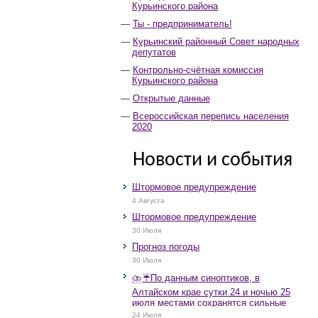
Курьинского района
Ты - предприниматель!
Курьинский районный Совет народных
депутатов
Контрольно-счётная комиссия
Курьинского района
Открытые данные
Всероссийская перепись населения
2020
Новости и события
Штормовое предупреждение
4 Августа
Штормовое предупреждение
30 Июля
Прогноз погоды
30 Июля
⛈️☔️По данным синоптиков, в
Алтайском крае сутки 24 и ночью 25
июля местами сохранятся сильные
дожди, грозы, при грозах очень
24 Июля