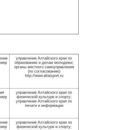
ение
управление Алтайского края по
 мер
образованию и делам молодежи;
органы местного самоуправления
(по согласованию)
http://www.altaisport.ru
ия
управление Алтайского края по
 мер
физической культуре и спорту;
управление Алтайского края по
печати и информации
ение
управление Алтайского края по
 мер
физической культуре и спорту;