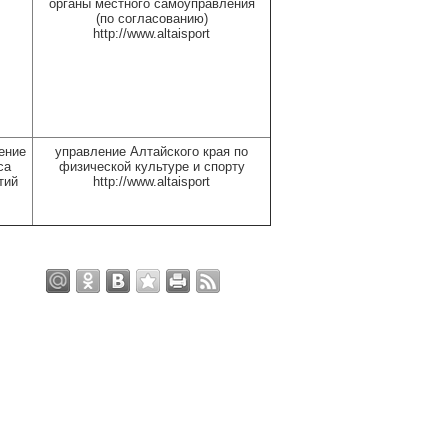
органы местного самоуправления
(по согласованию)
http://www.altaisport
ение
управление Алтайского края по
са
физической культуре и спорту
тий
http://www.altaisport