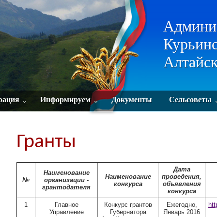
Админи
Курьинс
Алтайск
рация
Информируем
Документы
Сельсоветы
Гранты
Дата
Наименование
Наименование
проведения,
№
организации -
конкурса
объявления
грантодателя
конкурса
1
Главное
Конкурс грантов
Ежегодно,
htt
Управление
Губернатора
Январь 2016