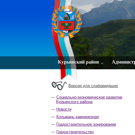
Курьинский район
Админист
Версия для слабовидящих
Социально-экономическое развитие
Курьинского района
Новости
Колывань камнерезная
Градостроительное зонирование
Градостроительство