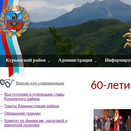
Курьинский район
Администрация
Информиру
60-лети
Версия для слабовидящих
Выступления и публикации главы
Курьинского района
Гранты Администрации района
Обращения граждан
Комитет по финансам, налоговой и
кредитной политике