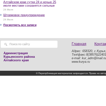
Алтайском крае сутки 24 и ночью 25
июля местами сохранятся сильные
дожди, грозы, при грозах очень
24 Июля
сильные дожди, сильные ливни,
Штормовое предупреждение
крупный град, шквалистое усиление
ветра до 17-22 м/с, местами порывы
24 Июля
25 м/с и более.
Посмотреть все записи
Главная
Конта
Адрес: 658320, с.Курья,
Администрация
Тел/факс:8(38576)2240
Курьинского района
e-mail: kur_adm@mail.ru
Алтайского края
www.kurya.ru
© Перепубликация материалов запрещается. Права на а