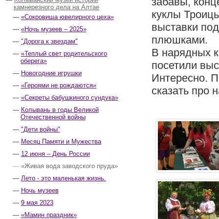
забавы, конц
камнерезного дела на Алтае
куклы Троицы
«Сокровища ювелирного цеха»
выставки под
«Ночь музеев – 2025»
плюшками.
"Дорога к звездам"
В нарядных к
«Теплый свет родительского
оберега»
посетили выс
Новогодние игрушки
Интересно. П
«Героями не рождаются»
сказать про 
«Секреты бабушкиного сундука»
Колывань в годы Великой
Отечественной войны
"Дети войны"
Месяц Памяти и Мужества
12 июня – День России
«Живая вода заводского пруда»
Лето - это маленькая жизнь.
Ночь музеев
9 мая 2023
«Мамин праздник»