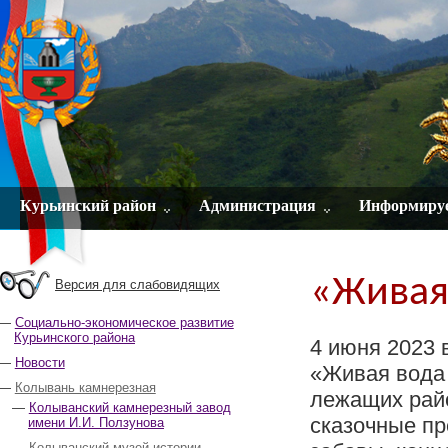
Курьинский район
Администрация
Информиру
«Живая
Версия для слабовидящих
Социально-экономическое развитие
Курьинского района
4 июня 2023
Новости
«Живая вода 
Колывань камнерезная
лежащих райо
Колыванский камнерезный завод
сказочные пр
имени И.И. Ползунова
Колыванский музей истории