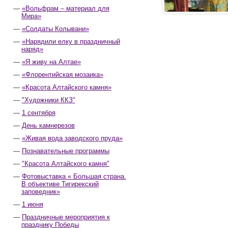
«Вольфрам – материал для
Мира»
«Солдаты Колывани»
«Нарядили елку в праздничный
наряд»
«Я живу на Алтае»
«Флорентийская мозаика»
«Красота Алтайского камня»
"Художники ККЗ"
1 сентября
День камнерезов
«Живая вода заводского пруда»
Познавательные программы
"Красота Алтайского камня"
Фотовыставка « Большая страна.
В объективе Тигирекский
заповедник»
1 июня
Праздничные мероприятия к
празднику Победы