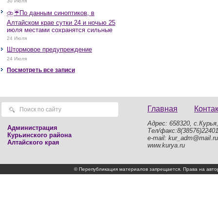
30 Июля
⛈️☔️По данным синоптиков, в
Алтайском крае сутки 24 и ночью 25
июля местами сохранятся сильные
дожди, грозы, при грозах очень
24 Июля
сильные дожди, сильные ливни,
Штормовое предупреждение
крупный град, шквалистое усиление
ветра до 17-22 м/с, местами порывы
24 Июля
25 м/с и более.
Посмотреть все записи
Главная
Конта
Адрес: 658320, с.Курья,
Администрация
Тел/факс:8(38576)2240
Курьинского района
e-mail: kur_adm@mail.ru
Алтайского края
www.kurya.ru
© Перепубликация материалов запрещается. Права на а