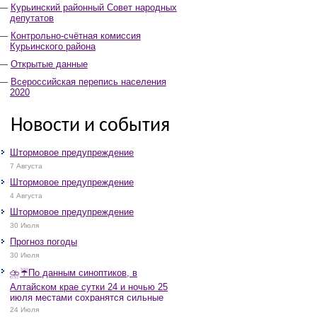
Курьинский районный Совет народных
депутатов
Контрольно-счётная комиссия
Курьинского района
Открытые данные
Всероссийская перепись населения
2020
Новости и события
Штормовое предупреждение
7 Августа
Штормовое предупреждение
4 Августа
Штормовое предупреждение
30 Июля
Прогноз погоды
30 Июля
⛈️☔️По данным синоптиков, в
Алтайском крае сутки 24 и ночью 25
июля местами сохранятся сильные
дожди, грозы, при грозах очень
24 Июля