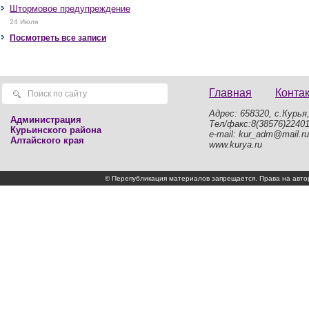
сильные дожди, сильные ливни,
Штормовое предупреждение
крупный град, шквалистое усиление
ветра до 17-22 м/с, местами порывы
24 Июля
25 м/с и более.
Посмотреть все записи
Главная
Конта
Адрес: 658320, с.Курья,
Администрация
Тел/факс:8(38576)2240
Курьинского района
e-mail: kur_adm@mail.ru
Алтайского края
www.kurya.ru
© Перепубликация материалов запрещается. Права на а