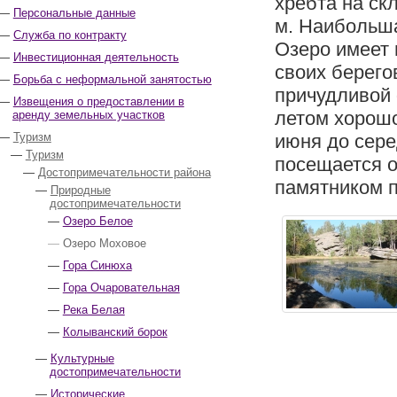
хребта на ск
Персональные данные
м. Наибольш
Служба по контракту
Озеро имеет 
Инвестиционная деятельность
своих берего
Борьба с неформальной занятостью
причудливой 
Извещения о предоставлении в
летом хорошо
аренду земельных участков
Туризм
июня до сере
Туризм
посещается 
Достопримечательности района
памятником 
Природные
достопримечательности
Озеро Белое
Озеро Моховое
Гора Синюха
Гора Очаровательная
Река Белая
Колыванский борок
Культурные
достопримечательности
Исторические