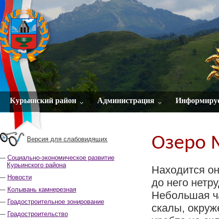
Курьинский район
Администрация
Информиру
Озеро 
Версия для слабовидящих
Социально-экономическое развитие
Курьинского района
Находится он
Новости
до него нетр
Колывань камнерезная
Небольшая ч
Градостроительное зонирование
скалы, окруж
Градостроительство