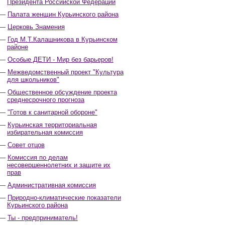
Президента Российской Федерации
Палата женщин Курьинского района
Церковь Знамения
Год М.Т.Калашникова в Курьинском
районе
Особые ДЕТИ - Мир без барьеров!
Межведомственный проект "Культура
для школьников"
Общественное обсуждение проекта
среднесрочного прогноза
"Готов к санитарной обороне"
Курьинская территориальная
избирательная комиссия
Совет отцов
Комиссия по делам
несовершеннолетних и защите их
прав
Административная комиссия
Природно-климатические показатели
Курьинского района
Ты - предприниматель!