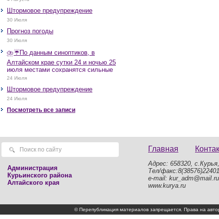
Штормовое предупреждение
30 Июля
Прогноз погоды
30 Июля
⛈️☔️По данным синоптиков, в
Алтайском крае сутки 24 и ночью 25
июля местами сохранятся сильные
дожди, грозы, при грозах очень
24 Июля
сильные дожди, сильные ливни,
Штормовое предупреждение
крупный град, шквалистое усиление
ветра до 17-22 м/с, местами порывы
24 Июля
25 м/с и более.
Посмотреть все записи
Главная
Конта
Адрес: 658320, с.Курья,
Администрация
Тел/факс:8(38576)2240
Курьинского района
e-mail: kur_adm@mail.ru
Алтайского края
www.kurya.ru
© Перепубликация материалов запрещается. Права на а