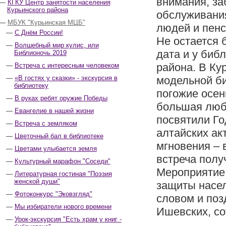
внимания, за
КГКУ Центр занятости населения
Курьинского района
обслуживани
МБУК "Курьинская МЦБ"
людей и пенс
С Днём России!
Не остается 
Волшебный мир кулис, или
дата и у биб
Библионочь 2019
района. В Ку
Встреча с интересным человеком
«В гостях у сказки» - экскурсия в
модельной би
библиотеку
погожие осен
В руках ребят оружие Победы
большая любо
Евангелие в нашей жизни
посвятили Го
Встреча с земляком
алтайских ак
Цветочный бал в библиотеке
мгновения – 
Цветами улыбается земля
встреча полу
Культурный марафон "Соседи"
Мероприятие
Литературная гостиная "Поэзия
женской души"
защиты насел
Фотоконкурс "Эковзгляд"
словом и по
Мы избиратели нового времени
Ишевских, со
Урок-экскурсия "Есть храм у книг -