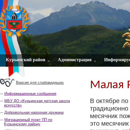
Курьинский район
Администрация
Информиру
Малая 
Версия для слабовидящих
Информационные сообщения
В октябре по
МБУ ДО «Курьинская детская школа
искусств»
традиционно
Добровольная народная дружина
месячник пож
Миграционный пункт ПП по
это месячни
Курьинскому району