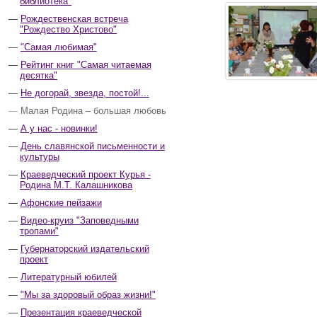
библиотека"
Рождественская встреча
"Рождество Христово"
"Самая любимая"
Рейтинг книг "Самая читаемая
десятка"
Не догорай, звезда, постой!...
Малая Родина – большая любовь
А у нас - новинки!
День славянской письменности и
культуры
Краеведческий проект Курья -
Родина М.Т. Калашникова
Афонские пейзажи
Видео-круиз "Заповедными
тропами"
Губернаторский издательский
проект
Литературный юбилей
"Мы за здоровый образ жизни!"
Презентация краеведческой