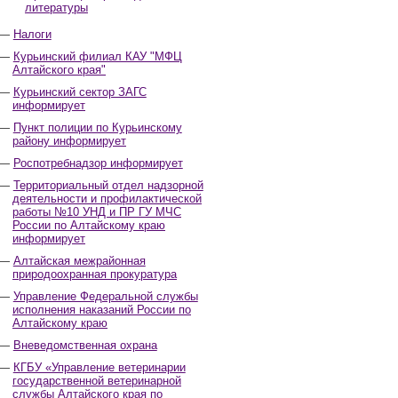
литературы
Налоги
Курьинский филиал КАУ "МФЦ
Алтайского края"
Курьинский сектор ЗАГС
информирует
Пункт полиции по Курьинскому
району информирует
Роспотребнадзор информирует
Территориальный отдел надзорной
деятельности и профилактической
работы №10 УНД и ПР ГУ МЧС
России по Алтайскому краю
информирует
Алтайская межрайонная
природоохранная прокуратура
Управление Федеральной службы
исполнения наказаний России по
Алтайскому краю
Вневедомственная охрана
КГБУ «Управление ветеринарии
государственной ветеринарной
службы Алтайского края по