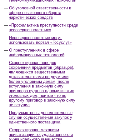
телекоммуникационных технологий
Об уголовной ответственности в
сфере незаконного оборота
наркотических средств
«Профилактика преступности среди
несовершеннолетних»
Несовершеннолетние могут
использовать портал «Госуслуг»
О преступлениях в сфере
информационных технологий
Скорректирован порядок
сохранения предметов (образцов),
являющихся вещественными
доказательствами по двум или
более уголовным делам, после
вступления в законную силу
приговора суда по одному из этих
уголовных дел, притом что по
другому приговор в законную силу
не вступил
Предусмотрены дополнительные
случаи осуществления закупок у
единственного поставщика
Скорректирован механизм
приватизации государственного и
муниципального имущества