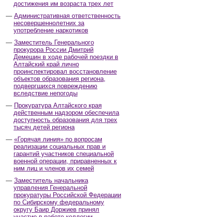
достижения им возраста трех лет
Административная ответственность
несовершеннолетних за
употребление наркотиков
Заместитель Генерального
прокурора России Дмитрий
Демешин в ходе рабочей поездки в
Алтайский край лично
проинспектировал восстановление
объектов образования региона,
подвергшихся повреждению
вследствие непогоды
Прокуратура Алтайского края
действенным надзором обеспечила
доступность образования для трех
тысяч детей региона
«Горячая линия» по вопросам
реализации социальных прав и
гарантий участников специальной
военной операции, приравненных к
ним лиц и членов их семей
Заместитель начальника
управления Генеральной
прокуратуры Российской Федерации
по Сибирскому федеральному
округу Баир Доржиев принял
участие в работе коллегии