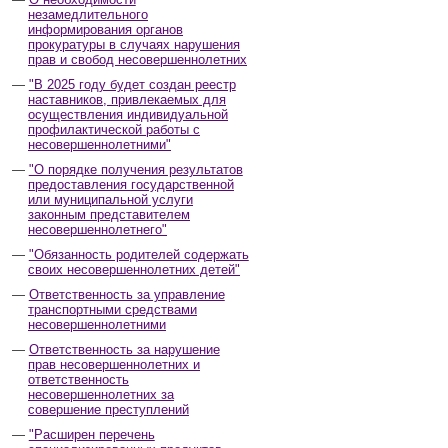
незамедлительного
информирования органов
прокуратуры в случаях нарушения
прав и свобод несовершеннолетних
"В 2025 году будет создан реестр
наставников, привлекаемых для
осуществления индивидуальной
профилактической работы с
несовершеннолетними"
"О порядке получения результатов
предоставления государственной
или муниципальной услуги
законным представителем
несовершеннолетнего"
"Обязанность родителей содержать
своих несовершеннолетних детей"
Ответственность за управление
транспортными средствами
несовершеннолетними
Ответственность за нарушение
прав несовершеннолетних и
ответственность
несовершеннолетних за
совершение преступлений
"Расширен перечень