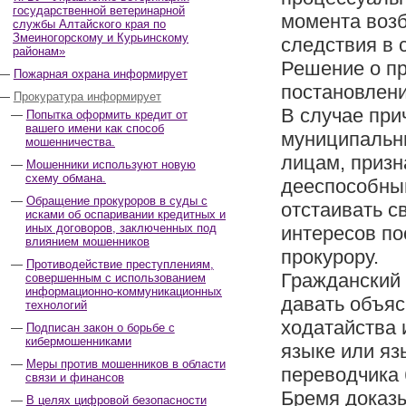
государственной ветеринарной
момента возб
службы Алтайского края по
Змеиногорскому и Курьинскому
следствия в 
районам»
Решение о п
Пожарная охрана информирует
постановлен
Прокуратура информирует
В случае при
Попытка оформить кредит от
вашего имени как способ
муниципальн
мошенничества.
лицам, приз
Мошенники используют новую
схему обмана.
дееспособным
Обращение прокуроров в суды с
отстаивать с
исками об оспаривании кредитных и
иных договоров, заключенных под
интересов по
влиянием мошенников
прокурору.
Противодействие преступлениям,
Гражданский 
совершенным с использованием
информационно-коммуникационных
давать объяс
технологий
ходатайства 
Подписан закон о борьбе с
кибермошенниками
языке или яз
Меры против мошенников в области
переводчика 
связи и финансов
Бремя доказ
В целях цифровой безопасности