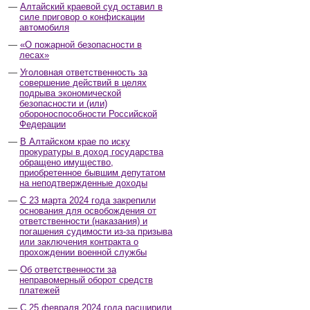
Алтайский краевой суд оставил в
силе приговор о конфискации
автомобиля
«О пожарной безопасности в
лесах»
Уголовная ответственность за
совершение действий в целях
подрыва экономической
безопасности и (или)
обороноспособности Российской
Федерации
В Алтайском крае по иску
прокуратуры в доход государства
обращено имущество,
приобретенное бывшим депутатом
на неподтвержденные доходы
С 23 марта 2024 года закрепили
основания для освобождения от
ответственности (наказания) и
погашения судимости из-за призыва
или заключения контракта о
прохождении военной службы
Об ответственности за
неправомерный оборот средств
платежей
С 25 февраля 2024 года расширили