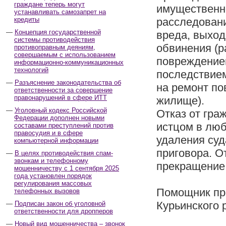
граждане теперь могут
имущественно
устанавливать самозапрет на
кредиты
расследовани
Концепция государственной
вреда, выход
системы противодействия
обвинения (р
противоправным деяниям,
совершаемым с использованием
повреждением
информационно-коммуникационных
технологий
последствием
Разъяснение законодательства об
на ремонт по
ответственности за совершение
правонарушений в сфере ИТТ
жилище).
Уголовный кодекс Российской
Отказ от гра
Федерации дополнен новыми
истцом в люб
составами преступлений против
правосудия и в сфере
удаления суд
компьютерной информации
приговора. О
В целях противодействия спам-
звонкам и телефонному
прекращение 
мошенничеству с 1 сентября 2025
года установлен порядок
регулирования массовых
Помощник пр
телефонных вызовов
Курьинского 
Подписан закон об уголовной
ответственности для дропперов
Новый вид мошенничества – звонок