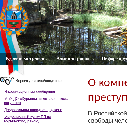
Курьинский район
Администрация
Информиру
О комп
Версия для слабовидящих
Информационные сообщения
престу
МБУ ДО «Курьинская детская школа
искусств»
Добровольная народная дружина
В Российской
Миграционный пункт ПП по
свободы чел
Курьинскому району