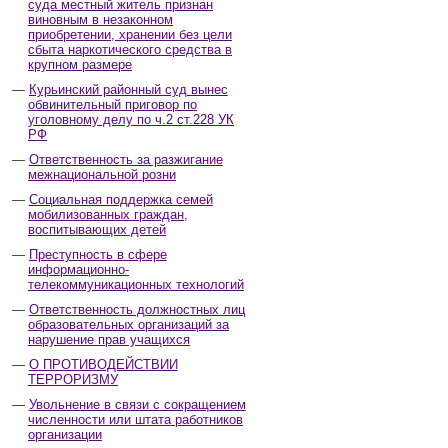
суда местный житель признан
виновным в незаконном
приобретении, хранении без цели
сбыта наркотического средства в
крупном размере
Курьинский районный суд вынес
обвинительный приговор по
уголовному делу по ч.2 ст.228 УК
РФ
Ответственность за разжигание
межнациональной розни
Социальная поддержка семей
мобилизованных граждан,
воспитывающих детей
Преступность в сфере
информационно-
телекоммуникационных технологий
Ответственность должностных лиц
образовательных организаций за
нарушение прав учащихся
О ПРОТИВОДЕЙСТВИИ
ТЕРРОРИЗМУ
Увольнение в связи с сокращением
численности или штата работников
организации