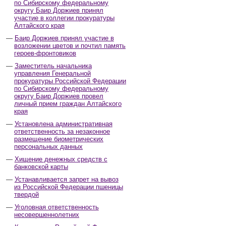
по Сибирскому федеральному
округу Баир Доржиев принял
участие в коллегии прокуратуры
Алтайского края
Баир Доржиев принял участие в
возложении цветов и почтил память
героев-фронтовиков
Заместитель начальника
управления Генеральной
прокуратуры Российской Федерации
по Сибирскому федеральному
округу Баир Доржиев провел
личный прием граждан Алтайского
края
Установлена административная
ответственность за незаконное
размещение биометрических
персональных данных
Хищение денежных средств с
банковской карты
Устанавливается запрет на вывоз
из Российской Федерации пшеницы
твердой
Уголовная ответственность
несовершеннолетних