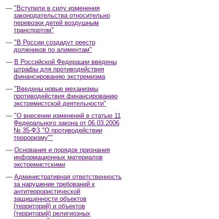
"Вступили в силу изменения
законодательства относительно
перевозки детей воздушным
транспортом"
"В России создадут реестр
должников по алиментам"
В Российской Федерации введены
штрафы для противодействия
финансированию экстремизма
"Введены новые механизмы
противодействия финансированию
экстремистской деятельности"
"О внесении изменений в статью 11
Федерального закона от 06.03.2006
№ 35-ФЗ "О противодействии
терроризму""
Основания и порядок признания
информационных материалов
экстремистскими
Административная ответственность
за нарушение требований к
антитеррористической
защищенности объектов
(территорий) и объектов
(территорий) религиозных