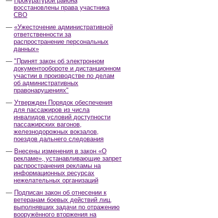
Прокуратурой района
восстановлены права участника
СВО
«Ужесточение административной
ответственности за
распространение персональных
данных»
"Принят закон об электронном
документообороте и дистанционном
участии в производстве по делам
об административных
правонарушениях"
Утвержден Порядок обеспечения
для пассажиров из числа
инвалидов условий доступности
пассажирских вагонов,
железнодорожных вокзалов,
поездов дальнего следования
Внесены изменения в закон «О
рекламе», устанавливающие запрет
распространения рекламы на
информационных ресурсах
нежелательных организаций
Подписан закон об отнесении к
ветеранам боевых действий лиц,
выполнявших задачи по отражению
вооружённого вторжения на