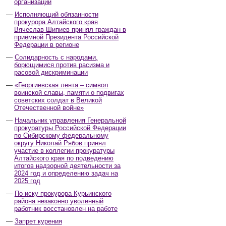
организаций
Исполняющий обязанности
прокурора Алтайского края
Вячеслав Шипиев принял граждан в
приёмной Президента Российской
Федерации в регионе
Солидарность с народами,
борющимися против расизма и
расовой дискриминации
«Георгиевская лента – символ
воинской славы, памяти о подвигах
советских солдат в Великой
Отечественной войне»
Начальник управления Генеральной
прокуратуры Российской Федерации
по Сибирскому федеральному
округу Николай Рябов принял
участие в коллегии прокуратуры
Алтайского края по подведению
итогов надзорной деятельности за
2024 год и определению задач на
2025 год
По иску прокурора Курьинского
района незаконно уволенный
работник восстановлен на работе
Запрет курения