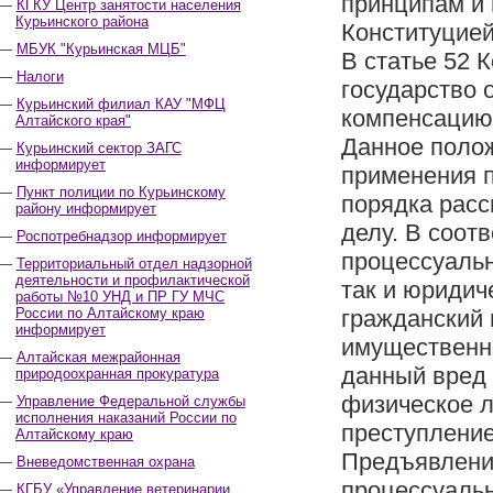
принципам и 
КГКУ Центр занятости населения
Курьинского района
Конституцией
МБУК "Курьинская МЦБ"
В статье 52 
Налоги
государство 
Курьинский филиал КАУ "МФЦ
компенсацию
Алтайского края"
Данное полож
Курьинский сектор ЗАГС
информирует
применения 
Пункт полиции по Курьинскому
порядка расс
району информирует
делу. В соотв
Роспотребнадзор информирует
процессуальн
Территориальный отдел надзорной
деятельности и профилактической
так и юридич
работы №10 УНД и ПР ГУ МЧС
России по Алтайскому краю
гражданский 
информирует
имущественно
Алтайская межрайонная
данный вред 
природоохранная прокуратура
физическое л
Управление Федеральной службы
исполнения наказаний России по
преступление
Алтайскому краю
Предъявление
Вневедомственная охрана
процессуальн
КГБУ «Управление ветеринарии