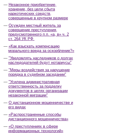
Незаконное приобретение,
хранение, без цели сбыта
наркотических средств,
совершенные в крупном размере
Осужден местный житель за
совершение преступления,
предусмотренного п.п. «а, в» ч. 2
ст. 264 УК РФ.
«Как взыскать компенсацию
морального вреда за оскорбление?»
"Уведомлять наследников о долгах
наследодателей будут нотариусы"
"Меры воздействия за нарушение
порядка в судебном заседании"
"Усилена административная
ответственность за подделку
документов в целях организации
незаконной миграции"
О дистанционном мошенничестве и
его видах
«Распространенные способы
дистанционного мошенничества»
«О преступлениях в сфере
информационных технологий»