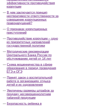
эффективности противодействия
коррупции
В чем заключается принцип
неотвратимости ответственности за
совершение коррупционных
правонарушений?
О признаках коррупционных
преступлений
Противодействие коррупции – одно
из приоритетных направлений
государственной политики
Методические рекомендации
Центрального Банка России по
обслуживанию детей от 14 лет
Схема мошенничества в сфере
образования в период проведения
ЕГЭ и ОГЭ
Принят закон о воспитательной
работе в организациях отдыха
детей и их оздоровления
Увеличены размеры штрафов за
продажу несовершеннолетним
табачной продукции
Безопасность ребенка в