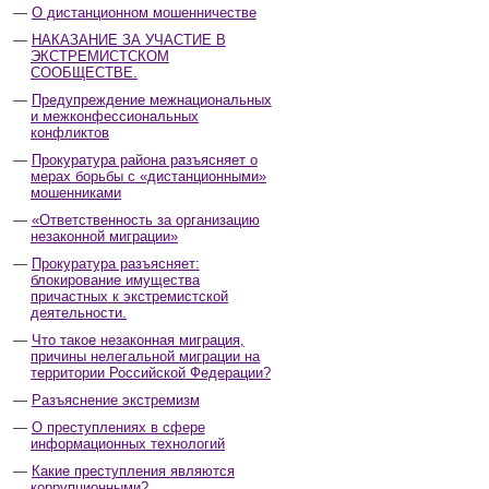
О дистанционном мошенничестве
НАКАЗАНИЕ ЗА УЧАСТИЕ В
ЭКСТРЕМИСТСКОМ
СООБЩЕСТВЕ.
Предупреждение межнациональных
и межконфессиональных
конфликтов
Прокуратура района разъясняет о
мерах борьбы с «дистанционными»
мошенниками
«Ответственность за организацию
незаконной миграции»
Прокуратура разъясняет:
блокирование имущества
причастных к экстремистской
деятельности.
Что такое незаконная миграция,
причины нелегальной миграции на
территории Российской Федерации?
Разъяснение экстремизм
О преступлениях в сфере
информационных технологий
Какие преступления являются
коррупционными?