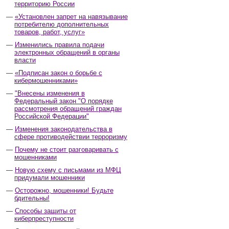
территорию России
«Установлен запрет на навязывание
потребителю дополнительных
товаров, работ, услуг»
Изменились правила подачи
электронных обращений в органы
власти
«Подписан закон о борьбе с
кибермошенниками»
"Внесены изменения в
Федеральный закон "О порядке
рассмотрения обращений граждан
Российской Федерации"
Изменения законодательства в
сфере противодействии терроризму
Почему не стоит разговаривать с
мошенниками
Новую схему с письмами из МФЦ
придумали мошенники
Осторожно, мошенники! Будьте
бдительны!
Способы защиты от
киберпреступности