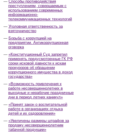
Способы противодействия
преступлениям, совершаемым с
использованием современных
информационно-
телекоммуникационных технологий
Уголовная ответственность за
взяточничество
Борьба с коррупцией на
предприятии. Антикоррупционная
оговорка
«Конституционный Суд запретил
применять предусмотренные ГК РФ
сроки исковой давности к искам
прокуроров об обращении
коррупционного имущества в доход
государства»
«Возможность привлечения к
работе несовершеннолетних в
выходные и нерабочие праздничные
дни в период летних каникул»
«Принят закон о воспитательной
работе в организациях отдыха
детей и их оздоровления»
«Увеличены размеры штрафов за
продажу несовершеннолетним
табачной продукции»