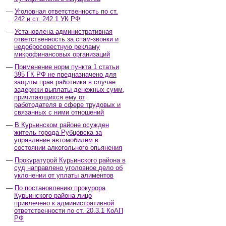
Уголовная ответственность по ст.
242 и ст. 242.1 УК РФ
Установлена административная
ответственность за спам-звонки и
недобросовестную рекламу
микрофинансовых организаций
Применение норм пункта 1 статьи
395 ГК РФ не предназначено для
защиты прав работника в случае
задержки выплаты денежных сумм,
причитающихся ему от
работодателя в сфере трудовых и
связанных с ними отношений
В Курьинском районе осужден
житель города Рубцовска за
управление автомобилем в
состоянии алкогольного опьянения
Прокуратурой Курьинского района в
суд направлено уголовное дело об
уклонении от уплаты алиментов
По постановлению прокурора
Курьинского района лицо
привлечено к административной
ответственности по ст. 20.3.1 КоАП
РФ