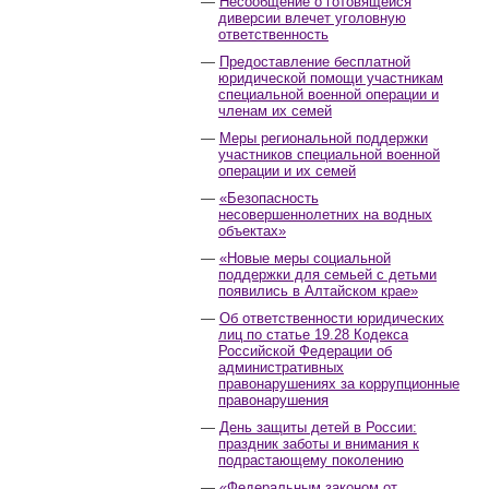
Несообщение о готовящейся
диверсии влечет уголовную
ответственность
Предоставление бесплатной
юридической помощи участникам
специальной военной операции и
членам их семей
Меры региональной поддержки
участников специальной военной
операции и их семей
«Безопасность
несовершеннолетних на водных
объектах»
«Новые меры социальной
поддержки для семьей с детьми
появились в Алтайском крае»
Об ответственности юридических
лиц по статье 19.28 Кодекса
Российской Федерации об
административных
правонарушениях за коррупционные
правонарушения
День защиты детей в России:
праздник заботы и внимания к
подрастающему поколению
«Федеральным законом от