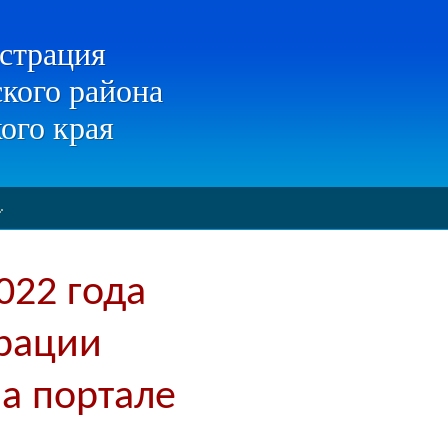
страция
кого района
ого края
022 года
трации
а портале