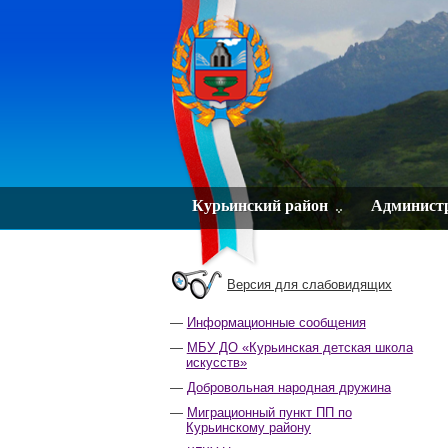
Курьинский район
Админист
Версия для слабовидящих
Информационные сообщения
МБУ ДО «Курьинская детская школа
искусств»
Добровольная народная дружина
Миграционный пункт ПП по
Курьинскому району