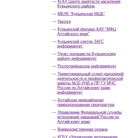
КГКУ Центр занятости населения
Курьинского района
МБУК "Курьинская МЦБ"
Налоги
Курьинский филиал КАУ "МФЦ
Алтайского края"
Курьинский сектор ЗАГС
информирует
Пункт полиции по Курьинскому
району информирует
Роспотребнадзор информирует
Территориальный отдел надзорной
деятельности и профилактической
работы №10 УНД и ПР ГУ МЧС
России по Алтайскому краю
информирует
Алтайская межрайонная
природоохранная прокуратура
Управление Федеральной службы
исполнения наказаний России по
Алтайскому краю
Вневедомственная охрана
КГБУ «Управление ветеринарии