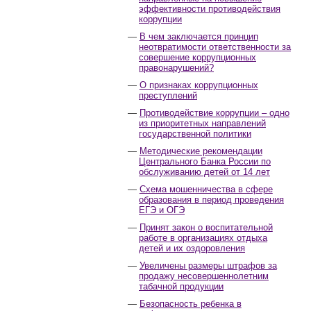
эффективности противодействия
коррупции
В чем заключается принцип
неотвратимости ответственности за
совершение коррупционных
правонарушений?
О признаках коррупционных
преступлений
Противодействие коррупции – одно
из приоритетных направлений
государственной политики
Методические рекомендации
Центрального Банка России по
обслуживанию детей от 14 лет
Схема мошенничества в сфере
образования в период проведения
ЕГЭ и ОГЭ
Принят закон о воспитательной
работе в организациях отдыха
детей и их оздоровления
Увеличены размеры штрафов за
продажу несовершеннолетним
табачной продукции
Безопасность ребенка в