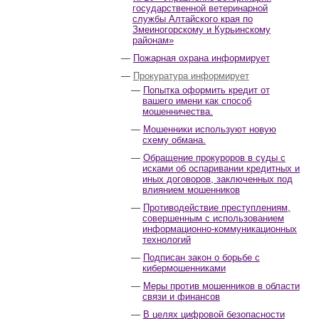
государственной ветеринарной
службы Алтайского края по
Змеиногорскому и Курьинскому
районам»
Пожарная охрана информирует
Прокуратура информирует
Попытка оформить кредит от
вашего имени как способ
мошенничества.
Мошенники используют новую
схему обмана.
Обращение прокуроров в суды с
исками об оспаривании кредитных и
иных договоров, заключенных под
влиянием мошенников
Противодействие преступлениям,
совершенным с использованием
информационно-коммуникационных
технологий
Подписан закон о борьбе с
кибермошенниками
Меры против мошенников в области
связи и финансов
В целях цифровой безопасности