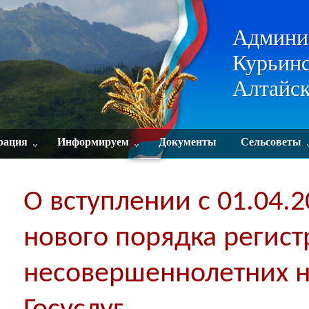
Админи
Курьинс
Алтайск
рация
Информируем
Документы
Сельсоветы
О вступлении с 01.04.2
нового порядка регис
несовершеннолетних н