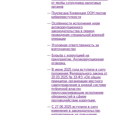
от якобы сотрудника налоговых
органов
Подписана Конвенция ООН против
киберпреступности
Особенности исполнения норм
антикоррупционного
законодательства в период
проведения специальной военной
операции
Уголовная ответственность за
взяточничество
Борьба с коррупцией на
предприятии. Антикоррупционная
оговорка.
В июне 2025 года вступили в силу
положения Федерального закона от
20.03.2025 № 33-ФЗ «Об общих
принципах организации местного
самоуправления в единой системе
публичной власти»
предусматривающие исполнение
обязанностей в сфере
противодействие коррупции.
С 27.06.2025 вступили в силу
изменения в законодательстве,
направленные на повышение