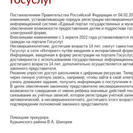
Госуслуг
Постановлением Правительства Российской Федерации от 04.02.20
изменения, устанавливающие порядок регистрации несовершеннол
информационной системе «Единый портал государственных и муни
обеспечения возможности предоставления детям и подросткам го
электронной форме.
Внесенными изменениями с 1 апреля 2022 года устанавливается п
граждан на портале Госуслуг.
Несовершеннолетние, достигшие возраста 14 лет, смогут самостоя
Госуслуг в сети «Интернет» путём введения в интерактивной фор
Информация, введённая в форму регистрации на портале Госуслуг
достоверности с использованием государственных информационных
достигшего возраста 14 лет, дополнительно осуществляется авто
законного представителя.
Решение упростит доступ школьников к цифровым ресурсам. Тепер
через личную учётную запись, например, чтобы зайти в свой элект
узнать домашнее задание, получить информацию о поступлении в 
В целях обеспечения законному представителю несовершеннолетн
возможности совершения от имени ребёнка значимых действий по
связывание их учётных записей, которое регистрации учётной запи
автоматический, а несовершеннолетнего, достигшего этого возраст
подтверждении полномочий законного представителя.
Помощник прокурора
Курьинского района В.А. Шапорев