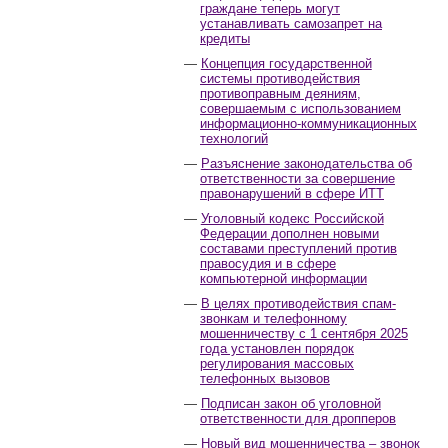
граждане теперь могут
устанавливать самозапрет на
кредиты
Концепция государственной
системы противодействия
противоправным деяниям,
совершаемым с использованием
информационно-коммуникационных
технологий
Разъяснение законодательства об
ответственности за совершение
правонарушений в сфере ИТТ
Уголовный кодекс Российской
Федерации дополнен новыми
составами преступлений против
правосудия и в сфере
компьютерной информации
В целях противодействия спам-
звонкам и телефонному
мошенничеству с 1 сентября 2025
года установлен порядок
регулирования массовых
телефонных вызовов
Подписан закон об уголовной
ответственности для дропперов
Новый вид мошенничества – звонок