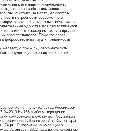
ными, внимательными и любезными.
вать, что ваша работа постоянно
ся, вы не стоите на месте, движетесь
 спрос и потребности современного
ормируя уникальные торговые предложения
олнительные удобства для своих клиентов.
в торговли - это праздник тех, кто предан
дник профессионалов. Примите слова
за добросовестный труд и преданность
ь желаемую прибыль, легко находить
благополучия и успехов во всех ваших
 распоряжения Правительства Российской
17.04.2019 № 768-р «Об утверждении
ития конкуренции в субъектах Российской
распоряжения Губернатора Алтайского края
№ 174-рг «О развитии конкуренции в
» до 31 августа 2022 года на официальном