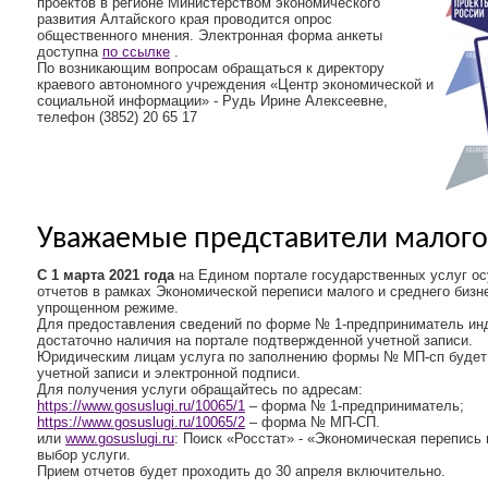
проектов в регионе Министерством экономического
развития Алтайского края проводится опрос
общественного мнения. Электронная форма анкеты
доступна
по ссылке
.
По возникающим вопросам обращаться к директору
краевого автономного учреждения «Центр экономической и
социальной информации» - Рудь Ирине Алексеевне,
телефон (3852) 20 65 17
Уважаемые представители малого
С 1 марта 2021 года
на Едином портале государственных услуг ос
отчетов в рамках Экономической переписи малого и среднего бизне
упрощенном режиме.
Для предоставления сведений по форме № 1-предприниматель и
достаточно наличия на портале подтвержденной учетной записи.
Юридическим лицам услуга по заполнению формы № МП-сп будет 
учетной записи и электронной подписи.
Для получения услуги обращайтесь по адресам:
https://www.gosuslugi.ru/10065/1
– форма № 1-предприниматель;
https://www.gosuslugi.ru/10065/2
– форма № МП-СП.
или
www.gosuslugi.ru
: Поиск «Росстат» - «Экономическая перепись 
выбор услуги.
Прием отчетов будет проходить до 30 апреля включительно.