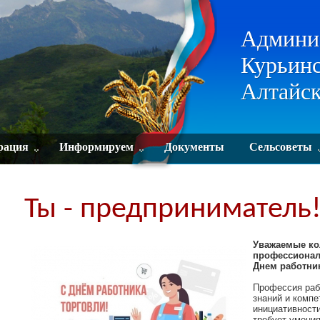
Админи
Курьинс
Алтайск
рация
Информируем
Документы
Сельсоветы
Ты - предприниматель
Уважаемые ко
профессионал
Днем работник
Профессия рабо
знаний и компе
инициативности
требует умения