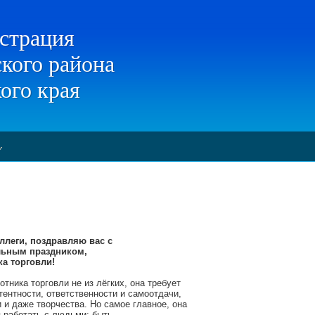
страция
кого района
ого края
!
ллеги, поздравляю вас с
ьным праздником,
а торговли!
тника торговли не из лёгких, она требует
тентности, ответственности и самоотдачи,
 и даже творчества. Но самое главное, она
 работать с людьми: быть