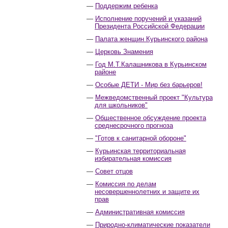
Поддержим ребенка
Исполнение поручений и указаний
Президента Российской Федерации
Палата женщин Курьинского района
Церковь Знамения
Год М.Т.Калашникова в Курьинском
районе
Особые ДЕТИ - Мир без барьеров!
Межведомственный проект "Культура
для школьников"
Общественное обсуждение проекта
среднесрочного прогноза
"Готов к санитарной обороне"
Курьинская территориальная
избирательная комиссия
Совет отцов
Комиссия по делам
несовершеннолетних и защите их
прав
Административная комиссия
Природно-климатические показатели