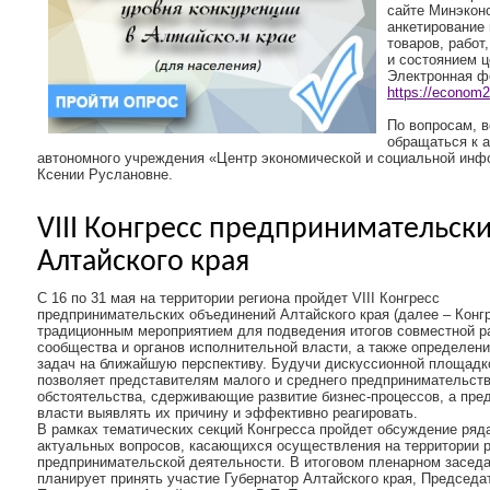
сайте Минэкон
анкетирование
товаров, работ
и состоянием ц
Электронная ф
https://econom2
По вопросам, 
обращаться к 
автономного учреждения «Центр экономической и социальной инф
Ксении Руслановне.
VIII Конгресс предпринимательск
Алтайского края
С 16 по 31 мая на территории региона пройдет VIII Конгресс
предпринимательских объединений Алтайского края (далее – Конгр
традиционным мероприятием для подведения итогов совместной р
сообщества и органов исполнительной власти, а также определен
задач на ближайшую перспективу. Будучи дискуссионной площадк
позволяет представителям малого и среднего предпринимательств
обстоятельства, сдерживающие развитие бизнес-процессов, а пре
власти выявлять их причину и эффективно реагировать.
В рамках тематических секций Конгресса пройдет обсуждение ряд
актуальных вопросов, касающихся осуществления на территории 
предпринимательской деятельности. В итоговом пленарном заседа
планирует принять участие Губернатор Алтайского края, Председа