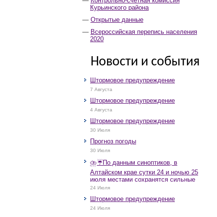
Контрольно-счётная комиссия
Курьинского района
Открытые данные
Всероссийская перепись населения
2020
Новости и события
Штормовое предупреждение
7 Августа
Штормовое предупреждение
4 Августа
Штормовое предупреждение
30 Июля
Прогноз погоды
30 Июля
⛈️☔️По данным синоптиков, в
Алтайском крае сутки 24 и ночью 25
июля местами сохранятся сильные
дожди, грозы, при грозах очень
24 Июля
сильные дожди, сильные ливни,
Штормовое предупреждение
крупный град, шквалистое усиление
ветра до 17-22 м/с, местами порывы
24 Июля
25 м/с и более.