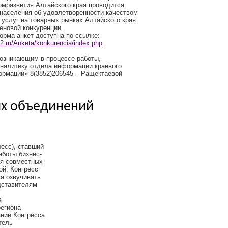
омразвития Алтайского края проводится
 населения об удовлетворенности качеством
, услуг на товарных рынках Алтайского края
еновой конкуренции.
орма анкет доступна по ссылке:
2.ru/Anketa/konkurencia/index.php
возникающим в процессе работы,
аналитику отдела информации краевого
ормации» 8(3852)206545 – Ращектаевой
их объединений
есс), ставший
аботы бизнес-
ия совместных
ой, Конгресс
а озвучивать
дставителям
а
региона
нии Конгресса
тель