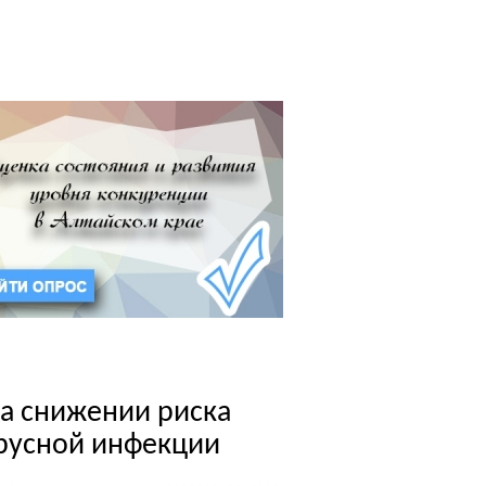
а снижении риска
русной инфекции