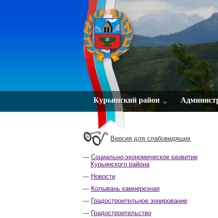
Курьинский район
Админист
Версия для слабовидящих
Социально-экономическое развитие
Курьинского района
Новости
Колывань камнерезная
Градостроительное зонирование
Градостроительство