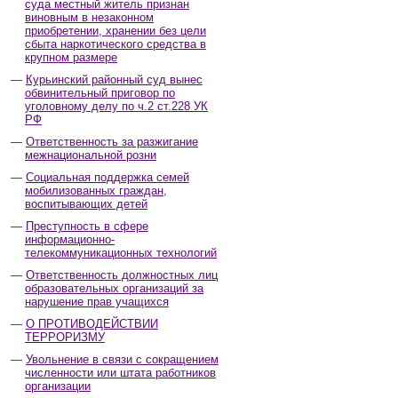
суда местный житель признан
виновным в незаконном
приобретении, хранении без цели
сбыта наркотического средства в
крупном размере
Курьинский районный суд вынес
обвинительный приговор по
уголовному делу по ч.2 ст.228 УК
РФ
Ответственность за разжигание
межнациональной розни
Социальная поддержка семей
мобилизованных граждан,
воспитывающих детей
Преступность в сфере
информационно-
телекоммуникационных технологий
Ответственность должностных лиц
образовательных организаций за
нарушение прав учащихся
О ПРОТИВОДЕЙСТВИИ
ТЕРРОРИЗМУ
Увольнение в связи с сокращением
численности или штата работников
организации