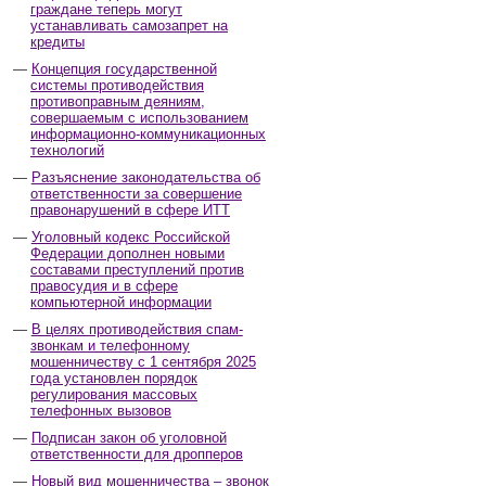
граждане теперь могут
устанавливать самозапрет на
кредиты
Концепция государственной
системы противодействия
противоправным деяниям,
совершаемым с использованием
информационно-коммуникационных
технологий
Разъяснение законодательства об
ответственности за совершение
правонарушений в сфере ИТТ
Уголовный кодекс Российской
Федерации дополнен новыми
составами преступлений против
правосудия и в сфере
компьютерной информации
В целях противодействия спам-
звонкам и телефонному
мошенничеству с 1 сентября 2025
года установлен порядок
регулирования массовых
телефонных вызовов
Подписан закон об уголовной
ответственности для дропперов
Новый вид мошенничества – звонок