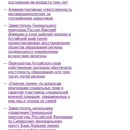
достижения им возраста трех лет
Административная ответственность
несовершеннолетних за
употребление наркотиков
Заместитель Генерального
прокурора России Дмитрий
Демешин в ходе рабочей поездки в
Алтайский край лично
проинспектировал восстановление
объектов образования региона,
подвергшихся повреждению
вследствие непогоды
Прокуратура Алтайского края
действенным надзором обеспечила
доступность образования для трех
тысяч детей региона
«Горячая линия» по вопросам
реализации социальных прав и
гарантий участников специальной
военной операции, приравненных к
ним лиц и членов их семей
Заместитель начальника
управления Генеральной
прокуратуры Российской Федерации
по Сибирскому федеральному
округу Баир Доржиев принял
участие в работе коллегии