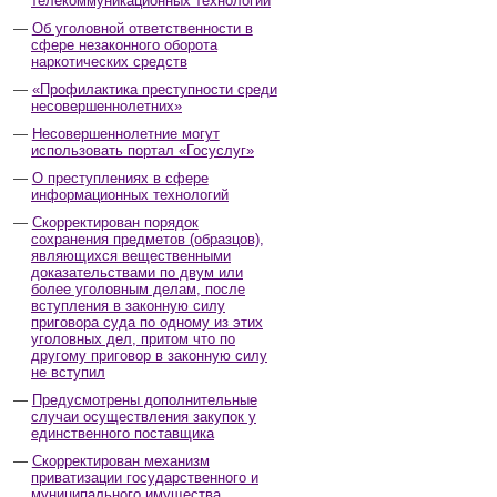
телекоммуникационных технологий
Об уголовной ответственности в
сфере незаконного оборота
наркотических средств
«Профилактика преступности среди
несовершеннолетних»
Несовершеннолетние могут
использовать портал «Госуслуг»
О преступлениях в сфере
информационных технологий
Скорректирован порядок
сохранения предметов (образцов),
являющихся вещественными
доказательствами по двум или
более уголовным делам, после
вступления в законную силу
приговора суда по одному из этих
уголовных дел, притом что по
другому приговор в законную силу
не вступил
Предусмотрены дополнительные
случаи осуществления закупок у
единственного поставщика
Скорректирован механизм
приватизации государственного и
муниципального имущества