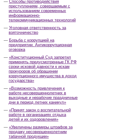
Способы противодействия
преступлениям, совершаемым с
использованием современных
информационно-
телекоммуникационных технологий
Уголовная ответственность за
взяточничество
Борьба с коррупцией на
предприятии. Антикоррупционная
оговорка
«Конституционный Суд запретил
применять предусмотренные ГК РФ
сроки исковой давности к искам
прокуроров об обращении
коррупционного имущества в доход
государства»
«Возможность привлечения к
работе несовершеннолетних в
выходные и нерабочие праздничные
дни в период летних каникул»
«Принят закон о воспитательной
работе в организациях отдыха
детей и их оздоровления»
«Увеличены размеры штрафов за
продажу несовершеннолетним
табачной продукции»