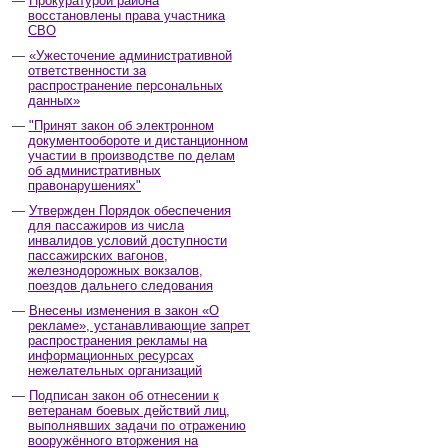
Прокуратурой района
восстановлены права участника
СВО
«Ужесточение административной
ответственности за
распространение персональных
данных»
"Принят закон об электронном
документообороте и дистанционном
участии в производстве по делам
об административных
правонарушениях"
Утвержден Порядок обеспечения
для пассажиров из числа
инвалидов условий доступности
пассажирских вагонов,
железнодорожных вокзалов,
поездов дальнего следования
Внесены изменения в закон «О
рекламе», устанавливающие запрет
распространения рекламы на
информационных ресурсах
нежелательных организаций
Подписан закон об отнесении к
ветеранам боевых действий лиц,
выполнявших задачи по отражению
вооружённого вторжения на