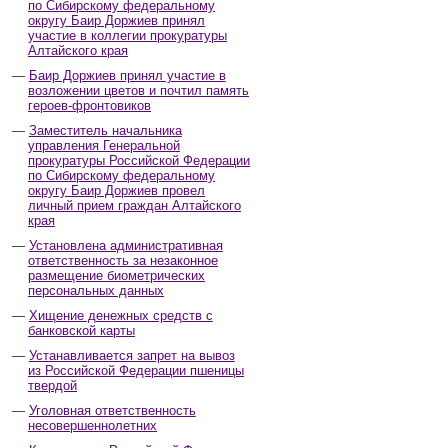
по Сибирскому федеральному
округу Баир Доржиев принял
участие в коллегии прокуратуры
Алтайского края
Баир Доржиев принял участие в
возложении цветов и почтил память
героев-фронтовиков
Заместитель начальника
управления Генеральной
прокуратуры Российской Федерации
по Сибирскому федеральному
округу Баир Доржиев провел
личный прием граждан Алтайского
края
Установлена административная
ответственность за незаконное
размещение биометрических
персональных данных
Хищение денежных средств с
банковской карты
Устанавливается запрет на вывоз
из Российской Федерации пшеницы
твердой
Уголовная ответственность
несовершеннолетних