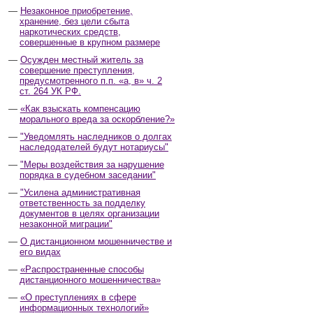
Незаконное приобретение,
хранение, без цели сбыта
наркотических средств,
совершенные в крупном размере
Осужден местный житель за
совершение преступления,
предусмотренного п.п. «а, в» ч. 2
ст. 264 УК РФ.
«Как взыскать компенсацию
морального вреда за оскорбление?»
"Уведомлять наследников о долгах
наследодателей будут нотариусы"
"Меры воздействия за нарушение
порядка в судебном заседании"
"Усилена административная
ответственность за подделку
документов в целях организации
незаконной миграции"
О дистанционном мошенничестве и
его видах
«Распространенные способы
дистанционного мошенничества»
«О преступлениях в сфере
информационных технологий»