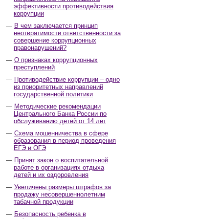
эффективности противодействия
коррупции
В чем заключается принцип
неотвратимости ответственности за
совершение коррупционных
правонарушений?
О признаках коррупционных
преступлений
Противодействие коррупции – одно
из приоритетных направлений
государственной политики
Методические рекомендации
Центрального Банка России по
обслуживанию детей от 14 лет
Схема мошенничества в сфере
образования в период проведения
ЕГЭ и ОГЭ
Принят закон о воспитательной
работе в организациях отдыха
детей и их оздоровления
Увеличены размеры штрафов за
продажу несовершеннолетним
табачной продукции
Безопасность ребенка в