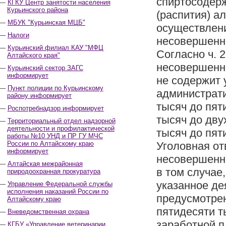
спиртосодерж
КГКУ Центр занятости населения
Курьинского района
(распития) а
МБУК "Курьинская МЦБ"
осуществлен
Налоги
несовершенн
Курьинский филиал КАУ "МФЦ
Согласно ч. 
Алтайского края"
несовершенно
Курьинский сектор ЗАГС
информирует
не содержит 
Пункт полиции по Курьинскому
администрати
району информирует
тысяч до пят
Роспотребнадзор информирует
тысяч до дву
Территориальный отдел надзорной
деятельности и профилактической
тысяч до пят
работы №10 УНД и ПР ГУ МЧС
России по Алтайскому краю
Уголовная от
информирует
несовершенно
Алтайская межрайонная
в том случае
природоохранная прокуратура
указанное де
Управление Федеральной службы
исполнения наказаний России по
предусмотрен
Алтайскому краю
пятидесяти т
Вневедомственная охрана
заработной п
КГБУ «Управление ветеринарии