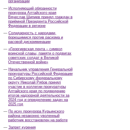
организаций
Исполняющий обязанности
прокурора Алтайского края
Вячеслав Шипиев принял граждан в
приёмной Президента Российской
Федерации в регионе
Солидарность с народами,
борющимися против расизма и
расовой дискриминации
«Георгиевская лента – символ
воинской славы, памяти о подвигах
советских солдат в Великой
Отечественной войне»
Начальник управления Генеральной
прокуратуры Российской Федерации
по Сибирскому федеральному
округу Николай Рябов принял
участие в коллегии прокуратуры
Алтайского края по подведению
итогов надзорной деятельности за
2024 год и определению задач на
2025 год
По иску прокурора Курьинского
района незаконно уволенный
работник восстановлен на работе
Запрет курения