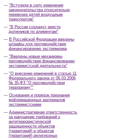
"Вступили в силу изменения
законодательства относительно
перевозки детей воздушным
транспортом"
"В России создадут реестр
должников по алиментам"
В Российской Федерации введены
штрафы для противодействия
финансированию экстремизма
"Введены новые механизмы
противодействия финансированию
экстремистской деятельности"
"О внесении изменений в статью 11
Федерального закона от 06.03.2006
№ 35-ФЗ "О противодействии
терроризму""
Основания и порядок признания
информационных материалов
экстремистскими
Административная ответственность
за нарушение требований к
антитеррористической
защищенности объектов
(территорий) и объектов
(территорий) религиозных