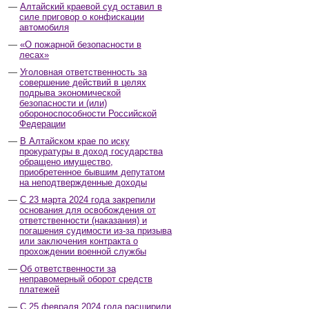
Алтайский краевой суд оставил в
силе приговор о конфискации
автомобиля
«О пожарной безопасности в
лесах»
Уголовная ответственность за
совершение действий в целях
подрыва экономической
безопасности и (или)
обороноспособности Российской
Федерации
В Алтайском крае по иску
прокуратуры в доход государства
обращено имущество,
приобретенное бывшим депутатом
на неподтвержденные доходы
С 23 марта 2024 года закрепили
основания для освобождения от
ответственности (наказания) и
погашения судимости из-за призыва
или заключения контракта о
прохождении военной службы
Об ответственности за
неправомерный оборот средств
платежей
С 25 февраля 2024 года расширили