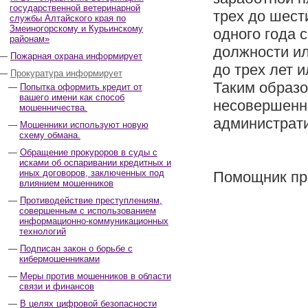
государственной ветеринарной
трех до шест
службы Алтайского края по
Змеиногорскому и Курьинскому
одного года 
районам»
должности ил
Пожарная охрана информирует
до трех лет и
Прокуратура информирует
Таким образо
Попытка оформить кредит от
вашего имени как способ
несовершенно
мошенничества.
администрати
Мошенники используют новую
схему обмана.
Обращение прокуроров в суды с
исками об оспаривании кредитных и
иных договоров, заключенных под
Помощник про
влиянием мошенников
Противодействие преступлениям,
совершенным с использованием
информационно-коммуникационных
технологий
Подписан закон о борьбе с
кибермошенниками
Меры против мошенников в области
связи и финансов
В целях цифровой безопасности