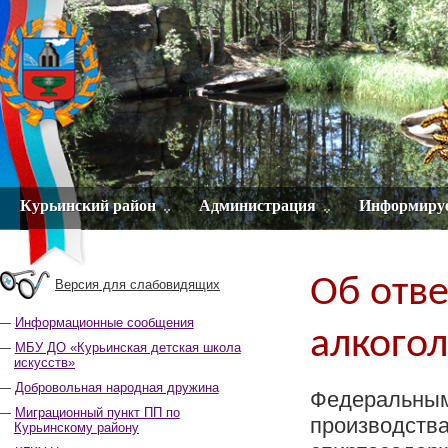
Курьинский район
Администрация
Информиру
Об отве
Версия для слабовидящих
Информационные сообщения
алкого
МБУ ДО «Курьинская детская школа
искусств»
Добровольная народная дружина
Федеральным
Миграционный пункт ПП по
производства
Курьинскому району