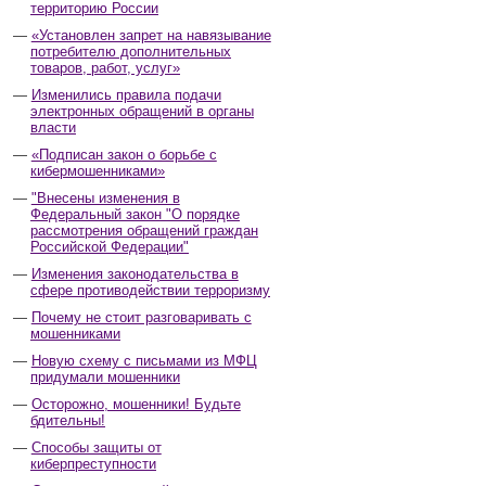
территорию России
«Установлен запрет на навязывание
потребителю дополнительных
товаров, работ, услуг»
Изменились правила подачи
электронных обращений в органы
власти
«Подписан закон о борьбе с
кибермошенниками»
"Внесены изменения в
Федеральный закон "О порядке
рассмотрения обращений граждан
Российской Федерации"
Изменения законодательства в
сфере противодействии терроризму
Почему не стоит разговаривать с
мошенниками
Новую схему с письмами из МФЦ
придумали мошенники
Осторожно, мошенники! Будьте
бдительны!
Способы защиты от
киберпреступности