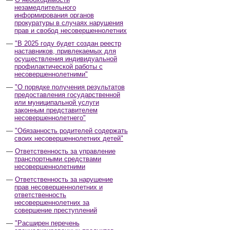
незамедлительного
информирования органов
прокуратуры в случаях нарушения
прав и свобод несовершеннолетних
"В 2025 году будет создан реестр
наставников, привлекаемых для
осуществления индивидуальной
профилактической работы с
несовершеннолетними"
"О порядке получения результатов
предоставления государственной
или муниципальной услуги
законным представителем
несовершеннолетнего"
"Обязанность родителей содержать
своих несовершеннолетних детей"
Ответственность за управление
транспортными средствами
несовершеннолетними
Ответственность за нарушение
прав несовершеннолетних и
ответственность
несовершеннолетних за
совершение преступлений
"Расширен перечень