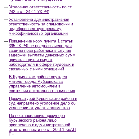
Уголовная ответственность по ст.
242 и ст. 242.1 УК РФ
Установлена административная
ответственность за спам-звонки и
недобросовестную рекламу
микрофинансовых организаций
Применение норм пункта 1 статьи
395 ГК РФ не предназначено для
защиты прав работника в случае
задержки выплаты денежных сумм,
причитающихся ему от
работодателя в сфере трудовых и
связанных с ними отношений
В Курьинском районе осужден
житель города Рубцовска за
управление автомобилем в
состоянии алкогольного опьянения
Прокуратурой Курьинского района в
суд направлено уголовное дело об
уклонении от уплаты алиментов
По постановлению прокурора
Курьинского района лицо
привлечено к административной
ответственности по ст. 20.3.1 КоАП
РФ