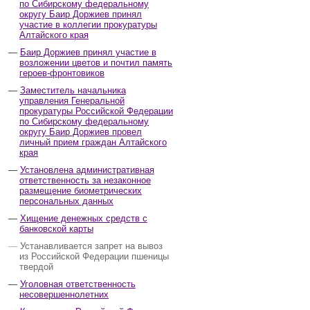
по Сибирскому федеральному
округу Баир Доржиев принял
участие в коллегии прокуратуры
Алтайского края
Баир Доржиев принял участие в
возложении цветов и почтил память
героев-фронтовиков
Заместитель начальника
управления Генеральной
прокуратуры Российской Федерации
по Сибирскому федеральному
округу Баир Доржиев провел
личный прием граждан Алтайского
края
Установлена административная
ответственность за незаконное
размещение биометрических
персональных данных
Хищение денежных средств с
банковской карты
Устанавливается запрет на вывоз
из Российской Федерации пшеницы
твердой
Уголовная ответственность
несовершеннолетних