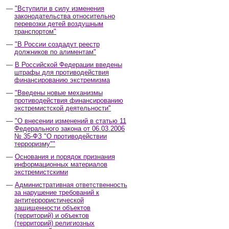
"Вступили в силу изменения
законодательства относительно
перевозки детей воздушным
транспортом"
"В России создадут реестр
должников по алиментам"
В Российской Федерации введены
штрафы для противодействия
финансированию экстремизма
"Введены новые механизмы
противодействия финансированию
экстремистской деятельности"
"О внесении изменений в статью 11
Федерального закона от 06.03.2006
№ 35-ФЗ "О противодействии
терроризму""
Основания и порядок признания
информационных материалов
экстремистскими
Административная ответственность
за нарушение требований к
антитеррористической
защищенности объектов
(территорий) и объектов
(территорий) религиозных