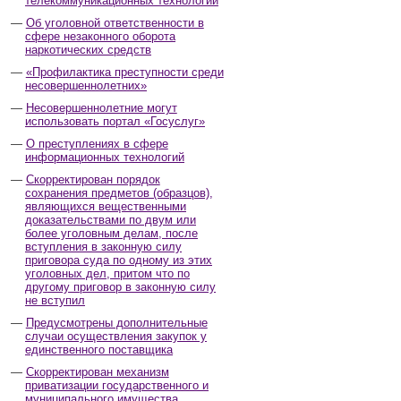
телекоммуникационных технологий
Об уголовной ответственности в
сфере незаконного оборота
наркотических средств
«Профилактика преступности среди
несовершеннолетних»
Несовершеннолетние могут
использовать портал «Госуслуг»
О преступлениях в сфере
информационных технологий
Скорректирован порядок
сохранения предметов (образцов),
являющихся вещественными
доказательствами по двум или
более уголовным делам, после
вступления в законную силу
приговора суда по одному из этих
уголовных дел, притом что по
другому приговор в законную силу
не вступил
Предусмотрены дополнительные
случаи осуществления закупок у
единственного поставщика
Скорректирован механизм
приватизации государственного и
муниципального имущества