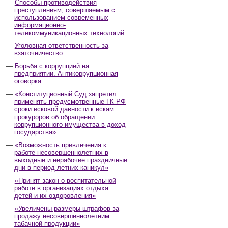
Способы противодействия
преступлениям, совершаемым с
использованием современных
информационно-
телекоммуникационных технологий
Уголовная ответственность за
взяточничество
Борьба с коррупцией на
предприятии. Антикоррупционная
оговорка
«Конституционный Суд запретил
применять предусмотренные ГК РФ
сроки исковой давности к искам
прокуроров об обращении
коррупционного имущества в доход
государства»
«Возможность привлечения к
работе несовершеннолетних в
выходные и нерабочие праздничные
дни в период летних каникул»
«Принят закон о воспитательной
работе в организациях отдыха
детей и их оздоровления»
«Увеличены размеры штрафов за
продажу несовершеннолетним
табачной продукции»