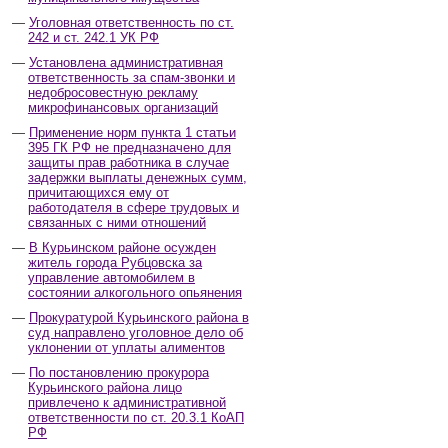
Уголовная ответственность по ст.
242 и ст. 242.1 УК РФ
Установлена административная
ответственность за спам-звонки и
недобросовестную рекламу
микрофинансовых организаций
Применение норм пункта 1 статьи
395 ГК РФ не предназначено для
защиты прав работника в случае
задержки выплаты денежных сумм,
причитающихся ему от
работодателя в сфере трудовых и
связанных с ними отношений
В Курьинском районе осужден
житель города Рубцовска за
управление автомобилем в
состоянии алкогольного опьянения
Прокуратурой Курьинского района в
суд направлено уголовное дело об
уклонении от уплаты алиментов
По постановлению прокурора
Курьинского района лицо
привлечено к административной
ответственности по ст. 20.3.1 КоАП
РФ