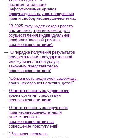
незамедлительного
информирования органов
прокуратуры в случаях нарушения
прав и свобод несовершеннолетних
"В 2025 году будет создан реестр
наставников, привлекаемых для
осуществления индивидуальной
профилактической работы с
несовершеннолетними"
"О порядке получения результатов
предоставления государственной
или муниципальной услуги
законным представителем
несовершеннолетнего"
"Обязанность родителей содержать
своих несовершеннолетних детей"
Ответственность за управление
транспортными средствами
несовершеннолетними
Ответственность за нарушение
прав несовершеннолетних и
ответственность
несовершеннолетних за
совершение преступлений
"Расширен перечень