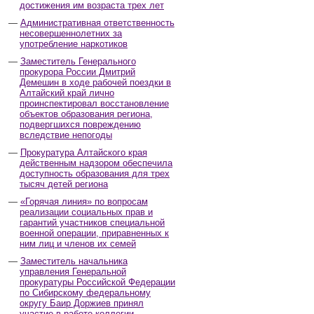
достижения им возраста трех лет
Административная ответственность
несовершеннолетних за
употребление наркотиков
Заместитель Генерального
прокурора России Дмитрий
Демешин в ходе рабочей поездки в
Алтайский край лично
проинспектировал восстановление
объектов образования региона,
подвергшихся повреждению
вследствие непогоды
Прокуратура Алтайского края
действенным надзором обеспечила
доступность образования для трех
тысяч детей региона
«Горячая линия» по вопросам
реализации социальных прав и
гарантий участников специальной
военной операции, приравненных к
ним лиц и членов их семей
Заместитель начальника
управления Генеральной
прокуратуры Российской Федерации
по Сибирскому федеральному
округу Баир Доржиев принял
участие в работе коллегии