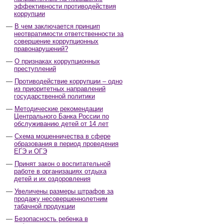
эффективности противодействия
коррупции
В чем заключается принцип
неотвратимости ответственности за
совершение коррупционных
правонарушений?
О признаках коррупционных
преступлений
Противодействие коррупции – одно
из приоритетных направлений
государственной политики
Методические рекомендации
Центрального Банка России по
обслуживанию детей от 14 лет
Схема мошенничества в сфере
образования в период проведения
ЕГЭ и ОГЭ
Принят закон о воспитательной
работе в организациях отдыха
детей и их оздоровления
Увеличены размеры штрафов за
продажу несовершеннолетним
табачной продукции
Безопасность ребенка в