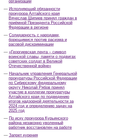
организаций
Исполняющий обязанности
прокурора Алтайского края
Вячеслав Шипиев принял граждан в
приёмной Президента Российской
Федерации в регионе
Солидарность с народами,
борющимися против расизма и
расовой дискриминации
«Георгиевская лента – символ
воинской славы, памяти о подвигах
советских солдат в Великой
Отечественной войне»
Начальник управления Генеральной
прокуратуры Российской Федерации
по Сибирскому федеральному
округу Николай Рябов принял
участие в коллегии прокуратуры
Алтайского края по подведению
итогов надзорной деятельности за
2024 год и определению задач на
2025 год
По иску прокурора Курьинского
района незаконно уволенный
работник восстановлен на работе
Запрет курения