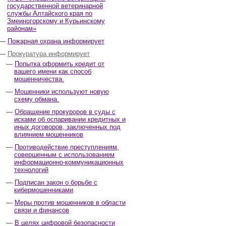
государственной ветеринарной
службы Алтайского края по
Змеиногорскому и Курьинскому
районам»
Пожарная охрана информирует
Прокуратура информирует
Попытка оформить кредит от
вашего имени как способ
мошенничества.
Мошенники используют новую
схему обмана.
Обращение прокуроров в суды с
исками об оспаривании кредитных и
иных договоров, заключенных под
влиянием мошенников
Противодействие преступлениям,
совершенным с использованием
информационно-коммуникационных
технологий
Подписан закон о борьбе с
кибермошенниками
Меры против мошенников в области
связи и финансов
В целях цифровой безопасности