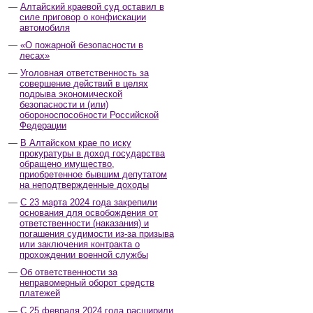
Алтайский краевой суд оставил в
силе приговор о конфискации
автомобиля
«О пожарной безопасности в
лесах»
Уголовная ответственность за
совершение действий в целях
подрыва экономической
безопасности и (или)
обороноспособности Российской
Федерации
В Алтайском крае по иску
прокуратуры в доход государства
обращено имущество,
приобретенное бывшим депутатом
на неподтвержденные доходы
С 23 марта 2024 года закрепили
основания для освобождения от
ответственности (наказания) и
погашения судимости из-за призыва
или заключения контракта о
прохождении военной службы
Об ответственности за
неправомерный оборот средств
платежей
С 25 февраля 2024 года расширили