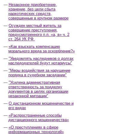
Незаконное приобретение,
хранение, без цели сбыта
наркотических средств,
совершенные в крупном размере
Осужден местный житель за
совершение преступления,
предусмотренного п.п. «а, в» ч. 2
ст. 264 УК РФ.
«Как взыскать компенсацию
морального вреда за оскорбление?»
"Уведомлять наследников о долгах
наследодателей будут нотариусы"
"Меры воздействия за нарушение
порядка в судебном заседании"
"Усилена административная
ответственность за подделку
документов в целях организации
незаконной миграции"
О дистанционном мошенничестве и
его видах
«Распространенные способы
дистанционного мошенничества»
«О преступлениях в сфере
информационных технологий»