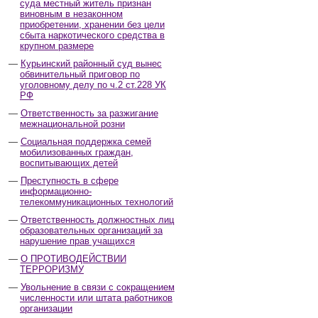
суда местный житель признан
виновным в незаконном
приобретении, хранении без цели
сбыта наркотического средства в
крупном размере
Курьинский районный суд вынес
обвинительный приговор по
уголовному делу по ч.2 ст.228 УК
РФ
Ответственность за разжигание
межнациональной розни
Социальная поддержка семей
мобилизованных граждан,
воспитывающих детей
Преступность в сфере
информационно-
телекоммуникационных технологий
Ответственность должностных лиц
образовательных организаций за
нарушение прав учащихся
О ПРОТИВОДЕЙСТВИИ
ТЕРРОРИЗМУ
Увольнение в связи с сокращением
численности или штата работников
организации