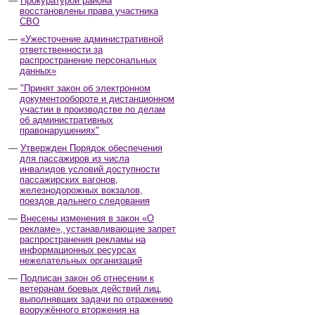
Прокуратурой района
восстановлены права участника
СВО
«Ужесточение административной
ответственности за
распространение персональных
данных»
"Принят закон об электронном
документообороте и дистанционном
участии в производстве по делам
об административных
правонарушениях"
Утвержден Порядок обеспечения
для пассажиров из числа
инвалидов условий доступности
пассажирских вагонов,
железнодорожных вокзалов,
поездов дальнего следования
Внесены изменения в закон «О
рекламе», устанавливающие запрет
распространения рекламы на
информационных ресурсах
нежелательных организаций
Подписан закон об отнесении к
ветеранам боевых действий лиц,
выполнявших задачи по отражению
вооружённого вторжения на