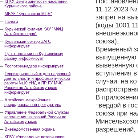
Постановлен
КГКУ Центр занятости населения
Курьинского района
11.12.2023 №
МБУК "Курьинская МЦБ"
запрет на вы
Налоги
(коды 1001 1
Курьинский филиал КАУ "МФЦ
внешнеэконом
Алтайского края"
союза).
Курьинский сектор ЗАГС
информирует
Временный за
Пункт полиции по Курьинскому
выпущенную 
району информирует
вывезенную с
Роспотребнадзор информирует
вступления в
Территориальный отдел надзорной
деятельности и профилактической
случаи, на к
работы №10 УНД и ПР ГУ МЧС
России по Алтайскому краю
распространя
информирует
В приложени
Алтайская межрайонная
твердой в го
природоохранная прокуратура
союза при н
Управление Федеральной службы
исполнения наказаний России по
Минсельхозом
Алтайскому краю
разрешений.
Вневедомственная охрана
КГБУ «Управление ветеринарии