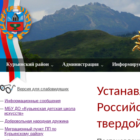
Курьинский район
Администрация
Информиру
Устанав
Версия для слабовидящих
Информационные сообщения
Россий
МБУ ДО «Курьинская детская школа
искусств»
твердо
Добровольная народная дружина
Миграционный пункт ПП по
Курьинскому району