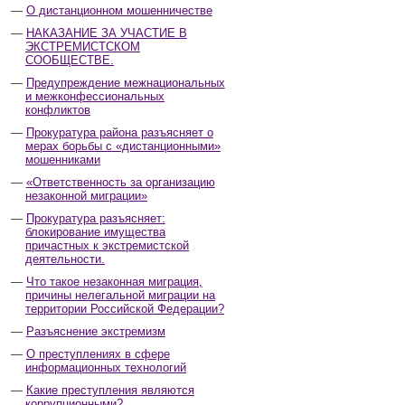
О дистанционном мошенничестве
НАКАЗАНИЕ ЗА УЧАСТИЕ В
ЭКСТРЕМИСТСКОМ
СООБЩЕСТВЕ.
Предупреждение межнациональных
и межконфессиональных
конфликтов
Прокуратура района разъясняет о
мерах борьбы с «дистанционными»
мошенниками
«Ответственность за организацию
незаконной миграции»
Прокуратура разъясняет:
блокирование имущества
причастных к экстремистской
деятельности.
Что такое незаконная миграция,
причины нелегальной миграции на
территории Российской Федерации?
Разъяснение экстремизм
О преступлениях в сфере
информационных технологий
Какие преступления являются
коррупционными?