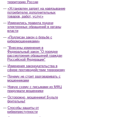
территорию России
«Установлен запрет на навязывание
потребителю дополнительных
товаров, работ, услуг»
Изменились правила подачи
электронных обращений в органы
власти
«Подписан закон о борьбе с
кибермошенниками»
"Внесены изменения в
Федеральный закон "О порядке
рассмотрения обращений граждан
Российской Федерации"
Изменения законодательства в
сфере противодействии терроризму
Почему не стоит разговаривать с
мошенниками
Новую схему с письмами из МФЦ
придумали мошенники
Осторожно, мошенники! Будьте
бдительны!
Способы защиты от
киберпреступности