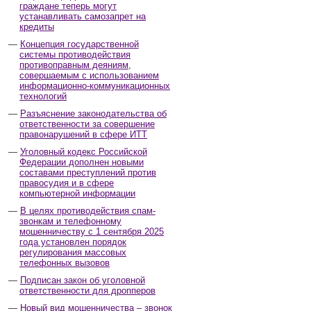
граждане теперь могут
устанавливать самозапрет на
кредиты
Концепция государственной
системы противодействия
противоправным деяниям,
совершаемым с использованием
информационно-коммуникационных
технологий
Разъяснение законодательства об
ответственности за совершение
правонарушений в сфере ИТТ
Уголовный кодекс Российской
Федерации дополнен новыми
составами преступлений против
правосудия и в сфере
компьютерной информации
В целях противодействия спам-
звонкам и телефонному
мошенничеству с 1 сентября 2025
года установлен порядок
регулирования массовых
телефонных вызовов
Подписан закон об уголовной
ответственности для дропперов
Новый вид мошенничества – звонок