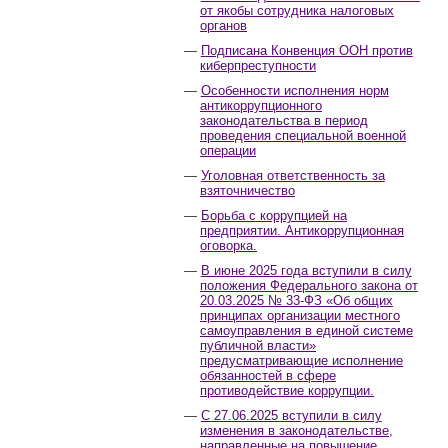
от якобы сотрудника налоговых
органов
Подписана Конвенция ООН против
киберпреступности
Особенности исполнения норм
антикоррупционного
законодательства в период
проведения специальной военной
операции
Уголовная ответственность за
взяточничество
Борьба с коррупцией на
предприятии. Антикоррупционная
оговорка.
В июне 2025 года вступили в силу
положения Федерального закона от
20.03.2025 № 33-ФЗ «Об общих
принципах организации местного
самоуправления в единой системе
публичной власти»
предусматривающие исполнение
обязанностей в сфере
противодействие коррупции.
С 27.06.2025 вступили в силу
изменения в законодательстве,
направленные на повышение