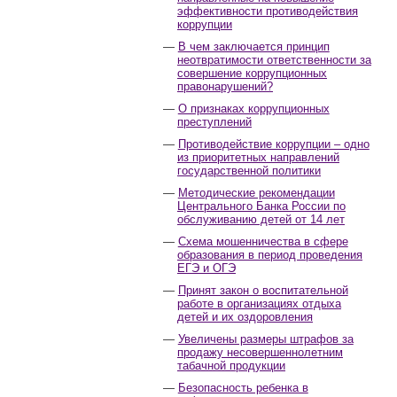
эффективности противодействия
коррупции
В чем заключается принцип
неотвратимости ответственности за
совершение коррупционных
правонарушений?
О признаках коррупционных
преступлений
Противодействие коррупции – одно
из приоритетных направлений
государственной политики
Методические рекомендации
Центрального Банка России по
обслуживанию детей от 14 лет
Схема мошенничества в сфере
образования в период проведения
ЕГЭ и ОГЭ
Принят закон о воспитательной
работе в организациях отдыха
детей и их оздоровления
Увеличены размеры штрафов за
продажу несовершеннолетним
табачной продукции
Безопасность ребенка в