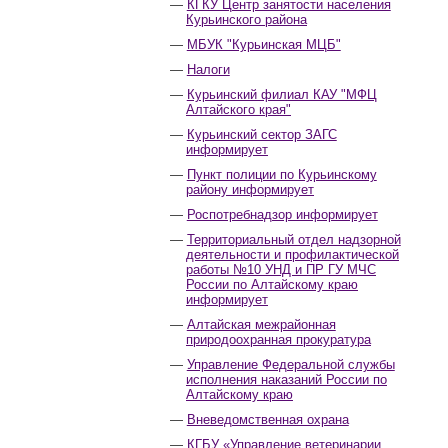
КГКУ Центр занятости населения
Курьинского района
МБУК "Курьинская МЦБ"
Налоги
Курьинский филиал КАУ "МФЦ
Алтайского края"
Курьинский сектор ЗАГС
информирует
Пункт полиции по Курьинскому
району информирует
Роспотребнадзор информирует
Территориальный отдел надзорной
деятельности и профилактической
работы №10 УНД и ПР ГУ МЧС
России по Алтайскому краю
информирует
Алтайская межрайонная
природоохранная прокуратура
Управление Федеральной службы
исполнения наказаний России по
Алтайскому краю
Вневедомственная охрана
КГБУ «Управление ветеринарии