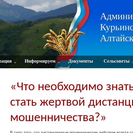
Админи
Курьинс
Алтайск
рация
Информируем
Документы
Сельсоветы
«Что необходимо знать
стать жертвой дистан
мошенничества?»
В силу того, что дистанционные мошеннические действия всегда 