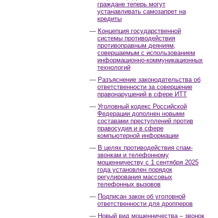
граждане теперь могут
устанавливать самозапрет на
кредиты
Концепция государственной
системы противодействия
противоправным деяниям,
совершаемым с использованием
информационно-коммуникационных
технологий
Разъяснение законодательства об
ответственности за совершение
правонарушений в сфере ИТТ
Уголовный кодекс Российской
Федерации дополнен новыми
составами преступлений против
правосудия и в сфере
компьютерной информации
В целях противодействия спам-
звонкам и телефонному
мошенничеству с 1 сентября 2025
года установлен порядок
регулирования массовых
телефонных вызовов
Подписан закон об уголовной
ответственности для дропперов
Новый вид мошенничества – звонок