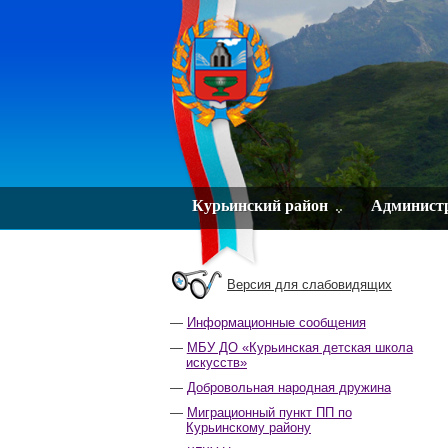
Курьинский район
Админист
Версия для слабовидящих
Информационные сообщения
МБУ ДО «Курьинская детская школа
искусств»
Добровольная народная дружина
Миграционный пункт ПП по
Курьинскому району