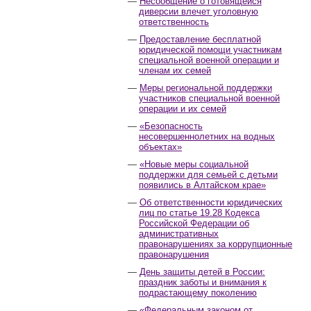
Несообщение о готовящейся
диверсии влечет уголовную
ответственность
Предоставление бесплатной
юридической помощи участникам
специальной военной операции и
членам их семей
Меры региональной поддержки
участников специальной военной
операции и их семей
«Безопасность
несовершеннолетних на водных
объектах»
«Новые меры социальной
поддержки для семьей с детьми
появились в Алтайском крае»
Об ответственности юридических
лиц по статье 19.28 Кодекса
Российской Федерации об
административных
правонарушениях за коррупционные
правонарушения
День защиты детей в России:
праздник заботы и внимания к
подрастающему поколению
«Федеральным законом от