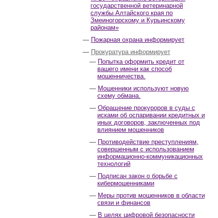
государственной ветеринарной
службы Алтайского края по
Змеиногорскому и Курьинскому
районам»
Пожарная охрана информирует
Прокуратура информирует
Попытка оформить кредит от
вашего имени как способ
мошенничества.
Мошенники используют новую
схему обмана.
Обращение прокуроров в суды с
исками об оспаривании кредитных и
иных договоров, заключенных под
влиянием мошенников
Противодействие преступлениям,
совершенным с использованием
информационно-коммуникационных
технологий
Подписан закон о борьбе с
кибермошенниками
Меры против мошенников в области
связи и финансов
В целях цифровой безопасности