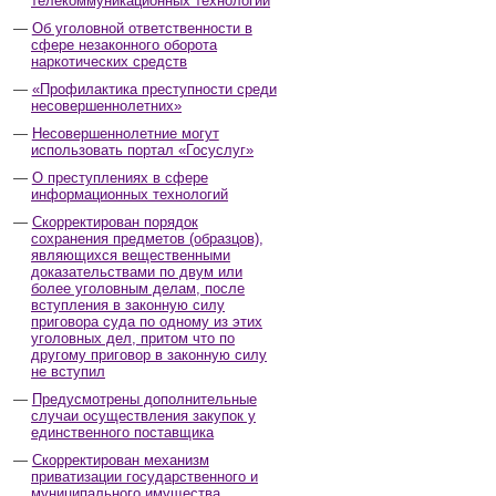
телекоммуникационных технологий
Об уголовной ответственности в
сфере незаконного оборота
наркотических средств
«Профилактика преступности среди
несовершеннолетних»
Несовершеннолетние могут
использовать портал «Госуслуг»
О преступлениях в сфере
информационных технологий
Скорректирован порядок
сохранения предметов (образцов),
являющихся вещественными
доказательствами по двум или
более уголовным делам, после
вступления в законную силу
приговора суда по одному из этих
уголовных дел, притом что по
другому приговор в законную силу
не вступил
Предусмотрены дополнительные
случаи осуществления закупок у
единственного поставщика
Скорректирован механизм
приватизации государственного и
муниципального имущества