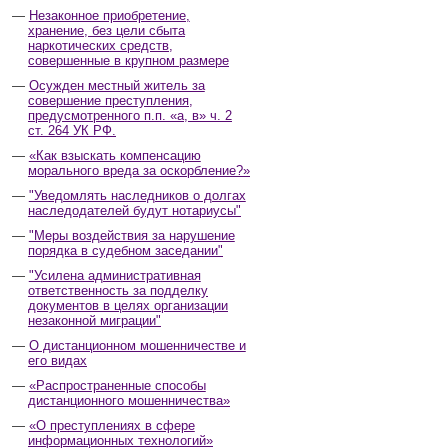
Незаконное приобретение,
хранение, без цели сбыта
наркотических средств,
совершенные в крупном размере
Осужден местный житель за
совершение преступления,
предусмотренного п.п. «а, в» ч. 2
ст. 264 УК РФ.
«Как взыскать компенсацию
морального вреда за оскорбление?»
"Уведомлять наследников о долгах
наследодателей будут нотариусы"
"Меры воздействия за нарушение
порядка в судебном заседании"
"Усилена административная
ответственность за подделку
документов в целях организации
незаконной миграции"
О дистанционном мошенничестве и
его видах
«Распространенные способы
дистанционного мошенничества»
«О преступлениях в сфере
информационных технологий»