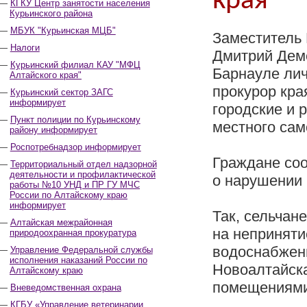
края
КГКУ Центр занятости населения
Курьинского района
МБУК "Курьинская МЦБ"
Заместитель 
Налоги
Дмитрий Деме
Курьинский филиал КАУ "МФЦ
Барнауле лич
Алтайского края"
прокурор кра
Курьинский сектор ЗАГС
информирует
городские и 
Пункт полиции по Курьинскому
местного сам
району информирует
Роспотребнадзор информирует
Граждане со
Территориальный отдел надзорной
деятельности и профилактической
о нарушении 
работы №10 УНД и ПР ГУ МЧС
России по Алтайскому краю
информирует
Так, сельчан
Алтайская межрайонная
на непринят
природоохранная прокуратура
водоснабжени
Управление Федеральной службы
исполнения наказаний России по
Новоалтайска
Алтайскому краю
помещениями
Вневедомственная охрана
КГБУ «Управление ветеринарии