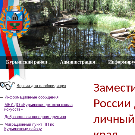
Курьинский район
Администрация
Информиру
Замест
Версия для слабовидящих
Информационные сообщения
России
МБУ ДО «Курьинская детская школа
искусств»
личный
Добровольная народная дружина
Миграционный пункт ПП по
Курьинскому району