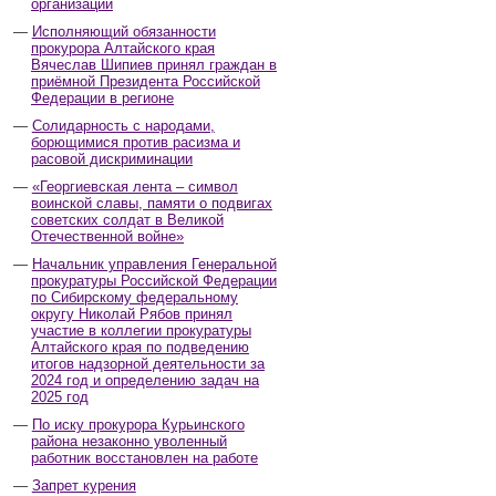
организаций
Исполняющий обязанности
прокурора Алтайского края
Вячеслав Шипиев принял граждан в
приёмной Президента Российской
Федерации в регионе
Солидарность с народами,
борющимися против расизма и
расовой дискриминации
«Георгиевская лента – символ
воинской славы, памяти о подвигах
советских солдат в Великой
Отечественной войне»
Начальник управления Генеральной
прокуратуры Российской Федерации
по Сибирскому федеральному
округу Николай Рябов принял
участие в коллегии прокуратуры
Алтайского края по подведению
итогов надзорной деятельности за
2024 год и определению задач на
2025 год
По иску прокурора Курьинского
района незаконно уволенный
работник восстановлен на работе
Запрет курения