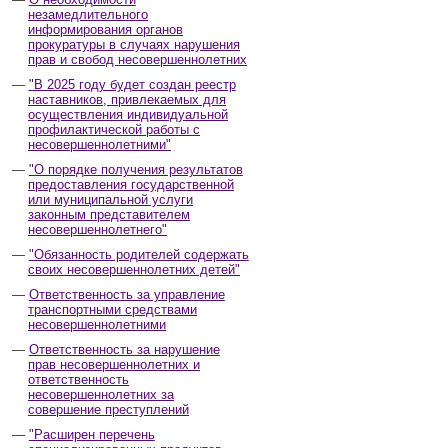
незамедлительного
информирования органов
прокуратуры в случаях нарушения
прав и свобод несовершеннолетних
"В 2025 году будет создан реестр
наставников, привлекаемых для
осуществления индивидуальной
профилактической работы с
несовершеннолетними"
"О порядке получения результатов
предоставления государственной
или муниципальной услуги
законным представителем
несовершеннолетнего"
"Обязанность родителей содержать
своих несовершеннолетних детей"
Ответственность за управление
транспортными средствами
несовершеннолетними
Ответственность за нарушение
прав несовершеннолетних и
ответственность
несовершеннолетних за
совершение преступлений
"Расширен перечень