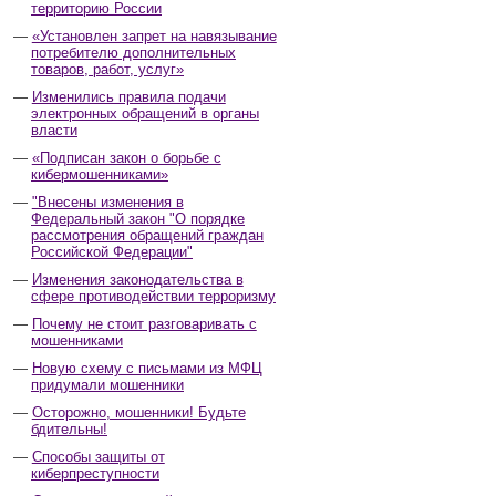
территорию России
«Установлен запрет на навязывание
потребителю дополнительных
товаров, работ, услуг»
Изменились правила подачи
электронных обращений в органы
власти
«Подписан закон о борьбе с
кибермошенниками»
"Внесены изменения в
Федеральный закон "О порядке
рассмотрения обращений граждан
Российской Федерации"
Изменения законодательства в
сфере противодействии терроризму
Почему не стоит разговаривать с
мошенниками
Новую схему с письмами из МФЦ
придумали мошенники
Осторожно, мошенники! Будьте
бдительны!
Способы защиты от
киберпреступности