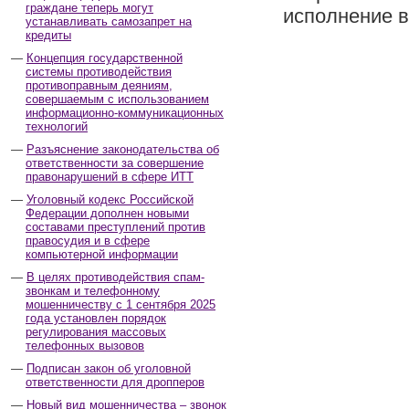
граждане теперь могут
исполнение в
устанавливать самозапрет на
кредиты
Концепция государственной
системы противодействия
противоправным деяниям,
совершаемым с использованием
информационно-коммуникационных
технологий
Разъяснение законодательства об
ответственности за совершение
правонарушений в сфере ИТТ
Уголовный кодекс Российской
Федерации дополнен новыми
составами преступлений против
правосудия и в сфере
компьютерной информации
В целях противодействия спам-
звонкам и телефонному
мошенничеству с 1 сентября 2025
года установлен порядок
регулирования массовых
телефонных вызовов
Подписан закон об уголовной
ответственности для дропперов
Новый вид мошенничества – звонок