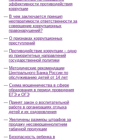
эффективности противодействия
коррупции
В чем заключается принцип
неотвратимости ответственности за
совершение коррупционных
правонарушений?
О признаках коррупционных
преступлений
Противодействие коррупции – одно
из приоритетных направлений
государственной политики
Методические рекомендации
Центрального Банка России по
обслуживанию детей от 14 лет
Схема мошенничества в сфере
образования в период проведения
ЕГЭ и ОГЭ
Принят закон о воспитательной
работе в организациях отдыха
детей и их оздоровления
Увеличены размеры штрафов за
продажу несовершеннолетним
табачной продукции
Безопасность ребенка в