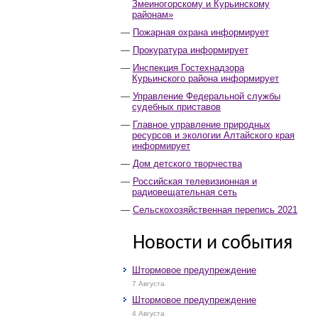
Змеиногорскому и Курьинскому
районам»
Пожарная охрана информирует
Прокуратура информирует
Инспекция Гостехнадзора
Курьинского района информирует
Управление Федеральной службы
судебных приставов
Главное управление природных
ресурсов и экологии Алтайского края
информирует
Дом детского творчества
Российская телевизионная и
радиовещательная сеть
Сельскохозяйственная перепись 2021
Новости и события
Штормовое предупреждение
7 Августа
Штормовое предупреждение
4 Августа