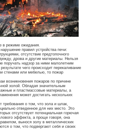
е в режиме ожидания.
 нарушение правил устройства печи:
рукциями, отсутствие предтопочного
одежду, дрова и другие материалы. Нельзя
 не поручать надзор за ними малолетним
 результате чего происходит перекаливание
ми стенами или мебелью, то пожар
чаи возникновения пожаров по причине
чной золой. Обладая значительным
мажные и пластмассовые материалы, а
пламенения может достигать нескольких
требования о том, что зола и шлак,
циально отведенное для них место. Это
которых отсутствует потенциальная горючая
плового эффекта, а проще говоря, она
правилом, вынося золу в металлических
ются о том, что подвергают себя и своих