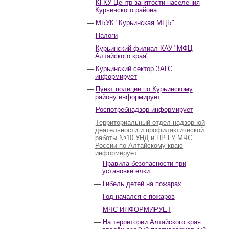
КГКУ Центр занятости населения
Курьинского района
МБУК "Курьинская МЦБ"
Налоги
Курьинский филиал КАУ "МФЦ
Алтайского края"
Курьинский сектор ЗАГС
информирует
Пункт полиции по Курьинскому
району информирует
Роспотребнадзор информирует
Территориальный отдел надзорной
деятельности и профилактической
работы №10 УНД и ПР ГУ МЧС
России по Алтайскому краю
информирует
Правила безопасности при
установке елки
Гибель детей на пожарах
Год начался с пожаров
МЧС ИНФОРМИРУЕТ
На территории Алтайского края