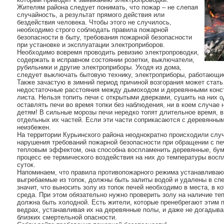
Жителям района следует понимать, что пожар – не слепая
случайность, а результат прямого действия или
бездействия человека. Чтобы этого не случилось,
необходимо строго соблюдать правила пожарной
безопасности в быту, требования пожарной безопасности
при установке и эксплуатации электроприборов.
Необходимо вовремя проводить ревизию электропроводки,
содержать в исправном состоянии розетки, выключатели,
рубильники и другие электроприборы. Уходя из дома,
следует выключать бытовую технику, электроприборы, работающи
Также зачастую в зимний период причиной возгорания может стать
недостаточные расстояния между дымоходом и деревянными конст
листа. Нельзя топить печи с открытыми дверками, сушить на них 
оставлять печи во время топки без наблюдения, ни в коем случае
детям! В сильные морозы печи нередко топят длительное время, в
отдельных их частей. Если эти части соприкасаются с деревянны
неизбежен.
На территории Курьинского района неоднократно происходили слу
нарушения требований пожарной безопасности при обращении с пе
тепловым эффектом, она способна воспламенить деревянные, бу
процесс ее термического воздействия на них до температуры вос
суток.
Напоминаем, что правила противопожарного режима устанавливают 
выгребаемые из топок, должны быть залиты водой и удалены в спе
значит, что выносить золу из топок печей необходимо в места, в 
среда. При этом обязательно нужно проверить золу на наличие те
должна быть холодной. Есть жители, которые пренебрегают этим 
ведрах, устанавливая их на деревянные полы, и даже не догадыва
близких смертельной опасности.