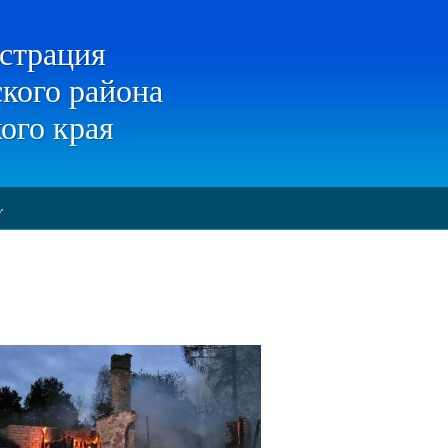
страция
кого района
ого края