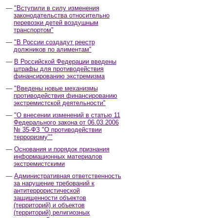
"Вступили в силу изменения
законодательства относительно
перевозки детей воздушным
транспортом"
"В России создадут реестр
должников по алиментам"
В Российской Федерации введены
штрафы для противодействия
финансированию экстремизма
"Введены новые механизмы
противодействия финансированию
экстремистской деятельности"
"О внесении изменений в статью 11
Федерального закона от 06.03.2006
№ 35-ФЗ "О противодействии
терроризму""
Основания и порядок признания
информационных материалов
экстремистскими
Административная ответственность
за нарушение требований к
антитеррористической
защищенности объектов
(территорий) и объектов
(территорий) религиозных