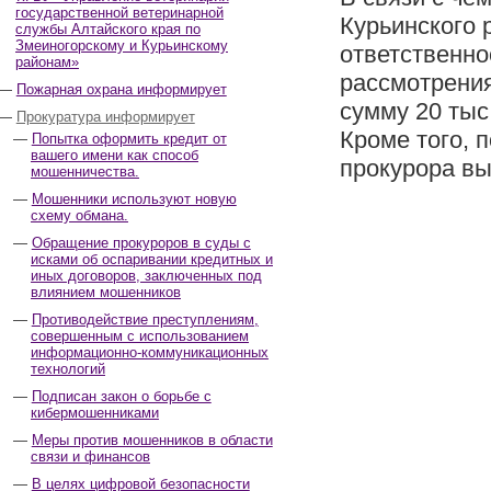
государственной ветеринарной
Курьинского 
службы Алтайского края по
Змеиногорскому и Курьинскому
ответственно
районам»
рассмотрени
Пожарная охрана информирует
сумму 20 тыс
Прокуратура информирует
Кроме того, 
Попытка оформить кредит от
вашего имени как способ
прокурора в
мошенничества.
Мошенники используют новую
схему обмана.
Обращение прокуроров в суды с
исками об оспаривании кредитных и
иных договоров, заключенных под
влиянием мошенников
Противодействие преступлениям,
совершенным с использованием
информационно-коммуникационных
технологий
Подписан закон о борьбе с
кибермошенниками
Меры против мошенников в области
связи и финансов
В целях цифровой безопасности