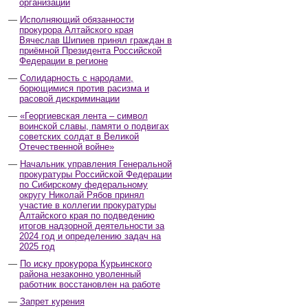
организаций
Исполняющий обязанности
прокурора Алтайского края
Вячеслав Шипиев принял граждан в
приёмной Президента Российской
Федерации в регионе
Солидарность с народами,
борющимися против расизма и
расовой дискриминации
«Георгиевская лента – символ
воинской славы, памяти о подвигах
советских солдат в Великой
Отечественной войне»
Начальник управления Генеральной
прокуратуры Российской Федерации
по Сибирскому федеральному
округу Николай Рябов принял
участие в коллегии прокуратуры
Алтайского края по подведению
итогов надзорной деятельности за
2024 год и определению задач на
2025 год
По иску прокурора Курьинского
района незаконно уволенный
работник восстановлен на работе
Запрет курения