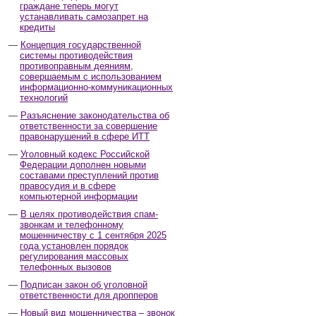
граждане теперь могут
устанавливать самозапрет на
кредиты
Концепция государственной
системы противодействия
противоправным деяниям,
совершаемым с использованием
информационно-коммуникационных
технологий
Разъяснение законодательства об
ответственности за совершение
правонарушений в сфере ИТТ
Уголовный кодекс Российской
Федерации дополнен новыми
составами преступлений против
правосудия и в сфере
компьютерной информации
В целях противодействия спам-
звонкам и телефонному
мошенничеству с 1 сентября 2025
года установлен порядок
регулирования массовых
телефонных вызовов
Подписан закон об уголовной
ответственности для дропперов
Новый вид мошенничества – звонок