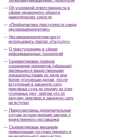
телекоммуникационных технологий
Об уголовной ответственности в
сфере незаконного оборота
наркотических средств
«Профилактика преступности среди
несовершеннолетних»
Несовершеннолетние могут
использовать портал «Госуслуг»
О преступлениях в сфере
информационных технологий
Скорректирован порядок
сохранения предметов (образцов),
являющихся вещественными
доказательствами по двум или
более уголовным делам, после
вступления в законную силу
приговора суда по одному из этих
уголовных дел, притом что по
другому приговор в законную силу
не вступил
Предусмотрены дополнительные
случаи осуществления закупок у
единственного поставщика
Скорректирован механизм
приватизации государственного и
муниципального имущества