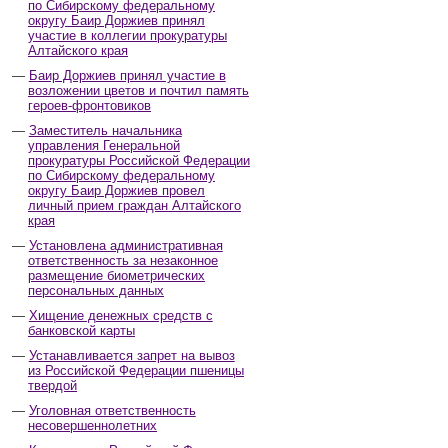
по Сибирскому федеральному
округу Баир Доржиев принял
участие в коллегии прокуратуры
Алтайского края
Баир Доржиев принял участие в
возложении цветов и почтил память
героев-фронтовиков
Заместитель начальника
управления Генеральной
прокуратуры Российской Федерации
по Сибирскому федеральному
округу Баир Доржиев провел
личный прием граждан Алтайского
края
Установлена административная
ответственность за незаконное
размещение биометрических
персональных данных
Хищение денежных средств с
банковской карты
Устанавливается запрет на вывоз
из Российской Федерации пшеницы
твердой
Уголовная ответственность
несовершеннолетних