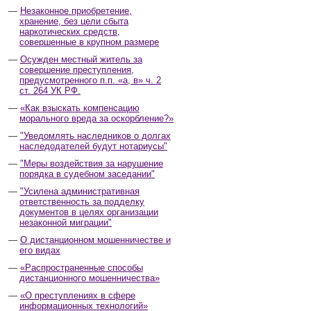
Незаконное приобретение,
хранение, без цели сбыта
наркотических средств,
совершенные в крупном размере
Осужден местный житель за
совершение преступления,
предусмотренного п.п. «а, в» ч. 2
ст. 264 УК РФ.
«Как взыскать компенсацию
морального вреда за оскорбление?»
"Уведомлять наследников о долгах
наследодателей будут нотариусы"
"Меры воздействия за нарушение
порядка в судебном заседании"
"Усилена административная
ответственность за подделку
документов в целях организации
незаконной миграции"
О дистанционном мошенничестве и
его видах
«Распространенные способы
дистанционного мошенничества»
«О преступлениях в сфере
информационных технологий»