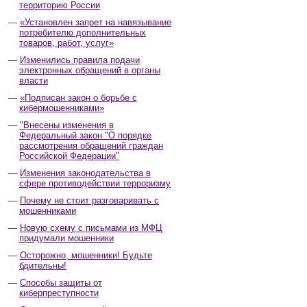
территорию России
«Установлен запрет на навязывание
потребителю дополнительных
товаров, работ, услуг»
Изменились правила подачи
электронных обращений в органы
власти
«Подписан закон о борьбе с
кибермошенниками»
"Внесены изменения в
Федеральный закон "О порядке
рассмотрения обращений граждан
Российской Федерации"
Изменения законодательства в
сфере противодействии терроризму
Почему не стоит разговаривать с
мошенниками
Новую схему с письмами из МФЦ
придумали мошенники
Осторожно, мошенники! Будьте
бдительны!
Способы защиты от
киберпреступности