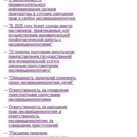
незамедлительного
информирования органов
прокуратуры в случаях нарушения
прав и свобод несовершеннолетних
"В 2025 году будет создан реестр
наставников, привлекаемых для
осуществления индивидуальной
профилактической работы с
несовершеннолетними"
"О порядке получения результатов
предоставления государственной
или муниципальной услуги
законным представителем
несовершеннолетнего"
"Обязанность родителей содержать
своих несовершеннолетних детей"
Ответственность за управление
транспортными средствами
несовершеннолетними
Ответственность за нарушение
прав несовершеннолетних и
ответственность
несовершеннолетних за
совершение преступлений
"Расширен перечень