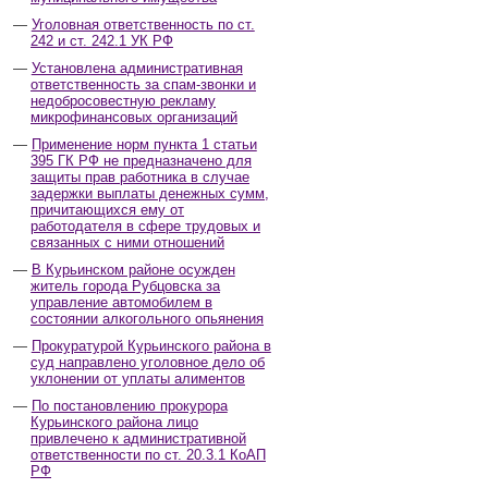
Уголовная ответственность по ст.
242 и ст. 242.1 УК РФ
Установлена административная
ответственность за спам-звонки и
недобросовестную рекламу
микрофинансовых организаций
Применение норм пункта 1 статьи
395 ГК РФ не предназначено для
защиты прав работника в случае
задержки выплаты денежных сумм,
причитающихся ему от
работодателя в сфере трудовых и
связанных с ними отношений
В Курьинском районе осужден
житель города Рубцовска за
управление автомобилем в
состоянии алкогольного опьянения
Прокуратурой Курьинского района в
суд направлено уголовное дело об
уклонении от уплаты алиментов
По постановлению прокурора
Курьинского района лицо
привлечено к административной
ответственности по ст. 20.3.1 КоАП
РФ