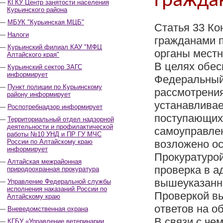
гражда
КГКУ Центр занятости населения
Курьинского района
МБУК "Курьинская МЦБ"
Статья 33 Ко
Налоги
гражданами п
Курьинский филиал КАУ "МФЦ
органы местн
Алтайского края"
В целях обес
Курьинский сектор ЗАГС
информирует
Федеральный 
Пункт полиции по Курьинскому
рассмотрени
району информирует
устанавливае
Роспотребнадзор информирует
поступающих 
Территориальный отдел надзорной
деятельности и профилактической
самоуправлен
работы №10 УНД и ПР ГУ МЧС
России по Алтайскому краю
возложено о
информирует
Прокуратурой
Алтайская межрайонная
проверка в а
природоохранная прокуратура
вышеуказанн
Управление Федеральной службы
исполнения наказаний России по
Проверкой в
Алтайскому краю
ответов на о
Вневедомственная охрана
В связи с че
КГБУ «Управление ветеринарии