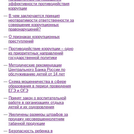
эффективности противодействия
коррупции
В чем заключается принцип
неотвратимости ответственности за
совершение коррупционных
правонарушений?
О признаках коррупционных
преступлений
Противодействие коррупции – одно
из приоритетных направлений
государственной политики
Методические рекомендации
Центрального Банка России по
обслуживанию детей от 14 лет
Схема мошенничества в сфере
образования в период проведения
ЕГЭ и ОГЭ
Принят закон о воспитательной
работе в организациях отдыха
детей и их оздоровления
Увеличены размеры штрафов за
продажу несовершеннолетним
табачной продукции
Безопасность ребенка в