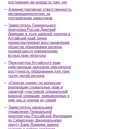
достижения им возраста трех лет
Административная ответственность
несовершеннолетних за
употребление наркотиков
Заместитель Генерального
прокурора России Дмитрий
Демешин в ходе рабочей поездки в
Алтайский край лично
проинспектировал восстановление
объектов образования региона,
подвергшихся повреждению
вследствие непогоды
Прокуратура Алтайского края
действенным надзором обеспечила
доступность образования для трех
тысяч детей региона
«Горячая линия» по вопросам
реализации социальных прав и
гарантий участников специальной
военной операции, приравненных к
ним лиц и членов их семей
Заместитель начальника
управления Генеральной
прокуратуры Российской Федерации
по Сибирскому федеральному
округу Баир Доржиев принял
участие в работе коллегии