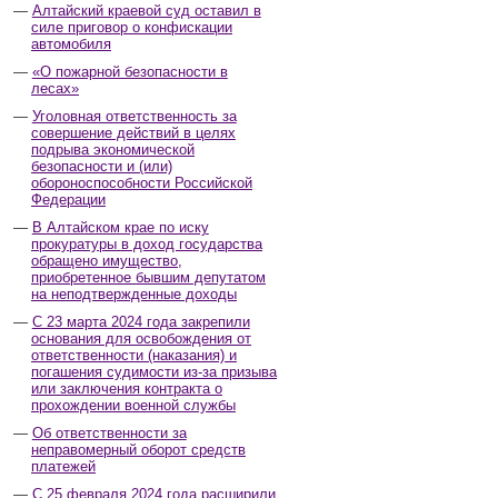
Алтайский краевой суд оставил в
силе приговор о конфискации
автомобиля
«О пожарной безопасности в
лесах»
Уголовная ответственность за
совершение действий в целях
подрыва экономической
безопасности и (или)
обороноспособности Российской
Федерации
В Алтайском крае по иску
прокуратуры в доход государства
обращено имущество,
приобретенное бывшим депутатом
на неподтвержденные доходы
С 23 марта 2024 года закрепили
основания для освобождения от
ответственности (наказания) и
погашения судимости из-за призыва
или заключения контракта о
прохождении военной службы
Об ответственности за
неправомерный оборот средств
платежей
С 25 февраля 2024 года расширили