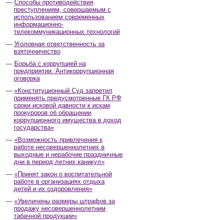
Способы противодействия
преступлениям, совершаемым с
использованием современных
информационно-
телекоммуникационных технологий
Уголовная ответственность за
взяточничество
Борьба с коррупцией на
предприятии. Антикоррупционная
оговорка
«Конституционный Суд запретил
применять предусмотренные ГК РФ
сроки исковой давности к искам
прокуроров об обращении
коррупционного имущества в доход
государства»
«Возможность привлечения к
работе несовершеннолетних в
выходные и нерабочие праздничные
дни в период летних каникул»
«Принят закон о воспитательной
работе в организациях отдыха
детей и их оздоровления»
«Увеличены размеры штрафов за
продажу несовершеннолетним
табачной продукции»