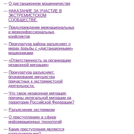
О дистанционном мошенничестве
НАКАЗАНИЕ ЗА УЧАСТИЕ В
ЭКСТРЕМИСТСКОМ
СООБЩЕСТВЕ.
Предупреждение межнациональных
и межконфессиональных
конфликтов
Прокуратура района разъясняет о
мерах борьбы с «дистанционными»
мошенниками
«Ответственность за организацию
незаконной миграции»
Прокуратура разъясняет:
блокирование имущества
причастных к экстремистской
деятельности.
Что такое незаконная миграция,
причины нелегальной миграции на
территории Российской Федерации?
Разъяснение экстремизм
О преступлениях в сфере
информационных технологий
Какие преступления являются
коррупционными?