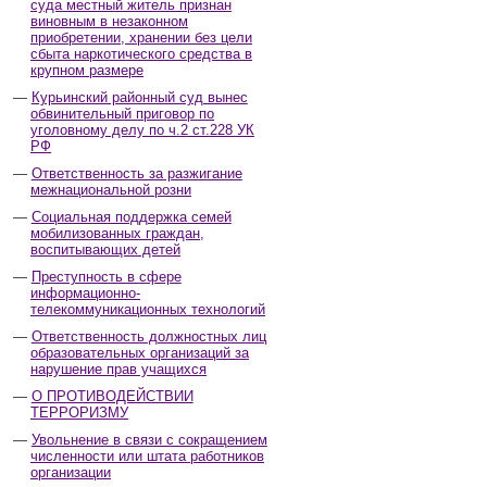
суда местный житель признан
виновным в незаконном
приобретении, хранении без цели
сбыта наркотического средства в
крупном размере
Курьинский районный суд вынес
обвинительный приговор по
уголовному делу по ч.2 ст.228 УК
РФ
Ответственность за разжигание
межнациональной розни
Социальная поддержка семей
мобилизованных граждан,
воспитывающих детей
Преступность в сфере
информационно-
телекоммуникационных технологий
Ответственность должностных лиц
образовательных организаций за
нарушение прав учащихся
О ПРОТИВОДЕЙСТВИИ
ТЕРРОРИЗМУ
Увольнение в связи с сокращением
численности или штата работников
организации