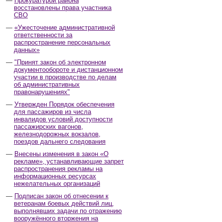
Прокуратурой района
восстановлены права участника
СВО
«Ужесточение административной
ответственности за
распространение персональных
данных»
"Принят закон об электронном
документообороте и дистанционном
участии в производстве по делам
об административных
правонарушениях"
Утвержден Порядок обеспечения
для пассажиров из числа
инвалидов условий доступности
пассажирских вагонов,
железнодорожных вокзалов,
поездов дальнего следования
Внесены изменения в закон «О
рекламе», устанавливающие запрет
распространения рекламы на
информационных ресурсах
нежелательных организаций
Подписан закон об отнесении к
ветеранам боевых действий лиц,
выполнявших задачи по отражению
вооружённого вторжения на