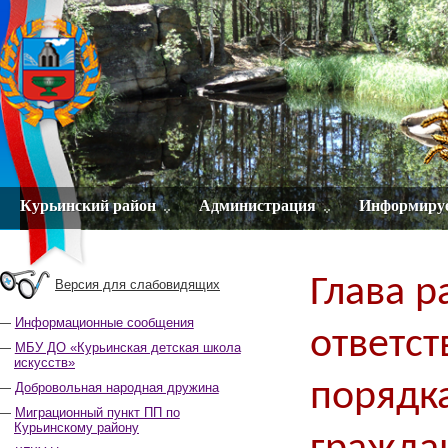
Курьинский район
Администрация
Информиру
Глава р
Версия для слабовидящих
Информационные сообщения
ответст
МБУ ДО «Курьинская детская школа
искусств»
порядк
Добровольная народная дружина
Миграционный пункт ПП по
Курьинскому району