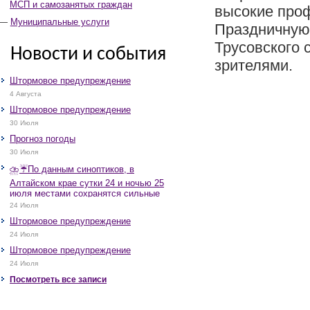
МСП и самозанятых граждан
высокие про
Муниципальные услуги
Праздничную
Трусовского 
Новости и события
зрителями.
Штормовое предупреждение
4 Августа
Штормовое предупреждение
30 Июля
Прогноз погоды
30 Июля
⛈️☔️По данным синоптиков, в
Алтайском крае сутки 24 и ночью 25
июля местами сохранятся сильные
дожди, грозы, при грозах очень
24 Июля
сильные дожди, сильные ливни,
Штормовое предупреждение
крупный град, шквалистое усиление
ветра до 17-22 м/с, местами порывы
24 Июля
25 м/с и более.
Штормовое предупреждение
24 Июля
Посмотреть все записи