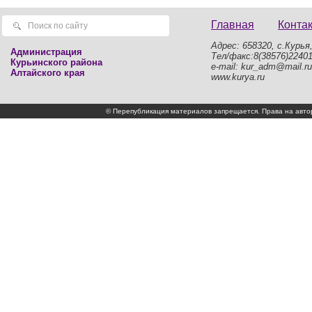
Главная
Конта
Адрес: 658320, с.Курья,
Администрация
Тел/факс:8(38576)2240
Курьинского района
e-mail: kur_adm@mail.ru
Алтайского края
www.kurya.ru
© Перепубликация материалов запрещается. Права на а