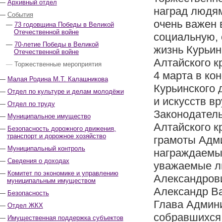
Архивный отдел
наград людям
События
очень важен 
73 годовщина Победы в Великой
Отечественной войне
социальную,
70-летие Победы в Великой
жизнь Курьин
Отечественной войне
Алтайского к
Торжественные мероприятия
4 марта в ко
Малая Родина М.Т. Калашникова
Курьинского 
Отдел по культуре и делам молодёжи
и искусств в
Отдел по труду
Законодатель
Муниципальное имущество
Алтайского к
Безопасность дорожного движения,
транспорт и дорожное хозяйство
грамоты Адми
Муниципальный контроль
награждаемых
Сведения о доходах
уважаемые л
Комитет по экономике и управлению
Александрови
муниципальным имуществом
Александр В
Безопасность
Глава Админ
Отдел ЖКХ
собравшихся 
Имущественная поддержка субъектов