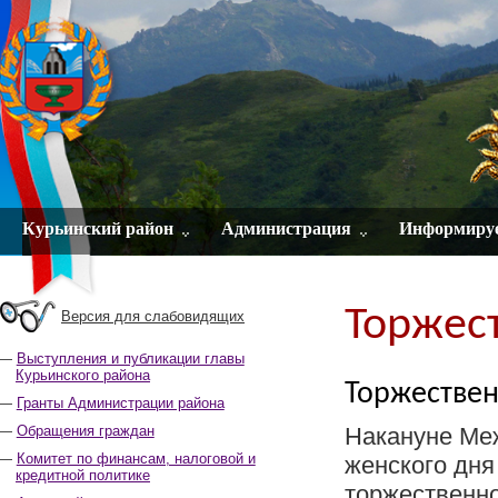
Курьинский район
Администрация
Информиру
Торжес
Версия для слабовидящих
Выступления и публикации главы
Курьинского района
Торжествен
Гранты Администрации района
Обращения граждан
Накануне Ме
Комитет по финансам, налоговой и
женского дня
кредитной политике
торжественн