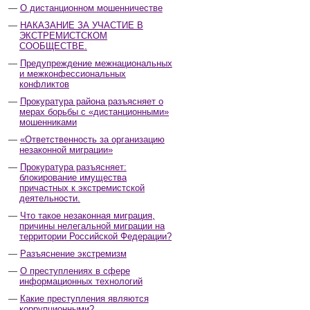
О дистанционном мошенничестве
НАКАЗАНИЕ ЗА УЧАСТИЕ В
ЭКСТРЕМИСТСКОМ
СООБЩЕСТВЕ.
Предупреждение межнациональных
и межконфессиональных
конфликтов
Прокуратура района разъясняет о
мерах борьбы с «дистанционными»
мошенниками
«Ответственность за организацию
незаконной миграции»
Прокуратура разъясняет:
блокирование имущества
причастных к экстремистской
деятельности.
Что такое незаконная миграция,
причины нелегальной миграции на
территории Российской Федерации?
Разъяснение экстремизм
О преступлениях в сфере
информационных технологий
Какие преступления являются
коррупционными?