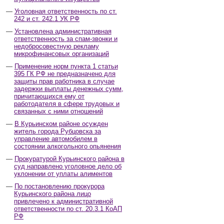
Уголовная ответственность по ст.
242 и ст. 242.1 УК РФ
Установлена административная
ответственность за спам-звонки и
недобросовестную рекламу
микрофинансовых организаций
Применение норм пункта 1 статьи
395 ГК РФ не предназначено для
защиты прав работника в случае
задержки выплаты денежных сумм,
причитающихся ему от
работодателя в сфере трудовых и
связанных с ними отношений
В Курьинском районе осужден
житель города Рубцовска за
управление автомобилем в
состоянии алкогольного опьянения
Прокуратурой Курьинского района в
суд направлено уголовное дело об
уклонении от уплаты алиментов
По постановлению прокурора
Курьинского района лицо
привлечено к административной
ответственности по ст. 20.3.1 КоАП
РФ