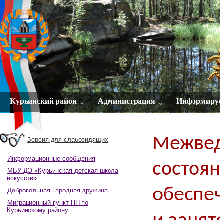
Курьинский район
Администрация
Информиру
Межвед
Версия для слабовидящих
Информационные сообщения
состоян
МБУ ДО «Курьинская детская школа
искусств»
обеспе
Добровольная народная дружина
Миграционный пункт ПП по
Курьинскому району