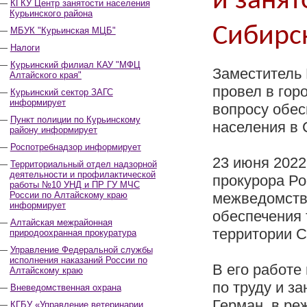
и занят
КГКУ Центр занятости населения
Курьинского района
Сибирс
МБУК "Курьинская МЦБ"
Налоги
Курьинский филиал КАУ "МФЦ
Заместитель
Алтайского края"
провел в го
Курьинский сектор ЗАГС
информирует
вопросу обес
Пункт полиции по Курьинскому
населения в
району информирует
Роспотребнадзор информирует
23 июня 2022
Территориальный отдел надзорной
деятельности и профилактической
прокурора Р
работы №10 УНД и ПР ГУ МЧС
России по Алтайскому краю
межведомстве
информирует
обеспечения 
Алтайская межрайонная
территории С
природоохранная прокуратура
Управление Федеральной службы
исполнения наказаний России по
В его работе
Алтайскому краю
по труду и з
Вневедомственная охрана
Герман, в ре
КГБУ «Управление ветеринарии