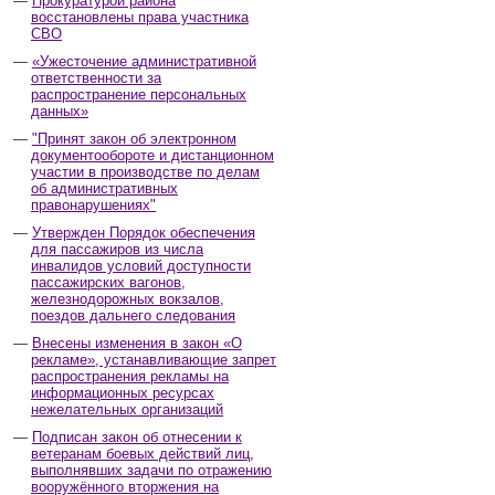
Прокуратурой района
восстановлены права участника
СВО
«Ужесточение административной
ответственности за
распространение персональных
данных»
"Принят закон об электронном
документообороте и дистанционном
участии в производстве по делам
об административных
правонарушениях"
Утвержден Порядок обеспечения
для пассажиров из числа
инвалидов условий доступности
пассажирских вагонов,
железнодорожных вокзалов,
поездов дальнего следования
Внесены изменения в закон «О
рекламе», устанавливающие запрет
распространения рекламы на
информационных ресурсах
нежелательных организаций
Подписан закон об отнесении к
ветеранам боевых действий лиц,
выполнявших задачи по отражению
вооружённого вторжения на