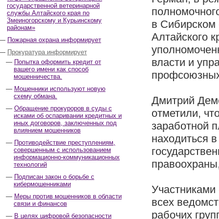
государственной ветеринарной
полномочног
службы Алтайского края по
Змеиногорскому и Курьинскому
в Сибирском 
районам»
Алтайского к
Пожарная охрана информирует
уполномоченн
Прокуратура информирует
власти и упр
Попытка оформить кредит от
вашего имени как способ
профсоюзных
мошенничества.
Мошенники используют новую
схему обмана.
Дмитрий Дем
Обращение прокуроров в суды с
отметили, чт
исками об оспаривании кредитных и
иных договоров, заключенных под
заработной п
влиянием мошенников
находиться в
Противодействие преступлениям,
государствен
совершенным с использованием
информационно-коммуникационных
правоохраны,
технологий
Подписан закон о борьбе с
кибермошенниками
Участниками 
Меры против мошенников в области
всех ведомс
связи и финансов
рабочих груп
В целях цифровой безопасности