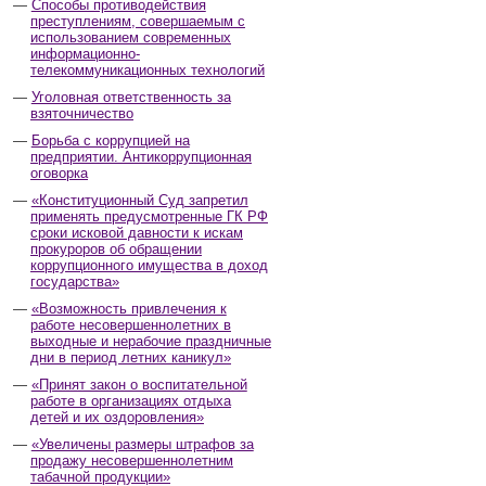
Способы противодействия
преступлениям, совершаемым с
использованием современных
информационно-
телекоммуникационных технологий
Уголовная ответственность за
взяточничество
Борьба с коррупцией на
предприятии. Антикоррупционная
оговорка
«Конституционный Суд запретил
применять предусмотренные ГК РФ
сроки исковой давности к искам
прокуроров об обращении
коррупционного имущества в доход
государства»
«Возможность привлечения к
работе несовершеннолетних в
выходные и нерабочие праздничные
дни в период летних каникул»
«Принят закон о воспитательной
работе в организациях отдыха
детей и их оздоровления»
«Увеличены размеры штрафов за
продажу несовершеннолетним
табачной продукции»