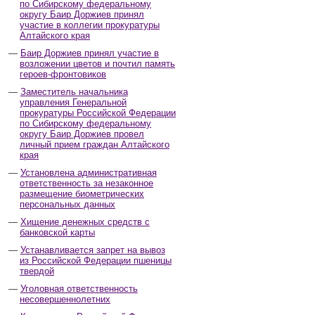
по Сибирскому федеральному
округу Баир Доржиев принял
участие в коллегии прокуратуры
Алтайского края
Баир Доржиев принял участие в
возложении цветов и почтил память
героев-фронтовиков
Заместитель начальника
управления Генеральной
прокуратуры Российской Федерации
по Сибирскому федеральному
округу Баир Доржиев провел
личный прием граждан Алтайского
края
Установлена административная
ответственность за незаконное
размещение биометрических
персональных данных
Хищение денежных средств с
банковской карты
Устанавливается запрет на вывоз
из Российской Федерации пшеницы
твердой
Уголовная ответственность
несовершеннолетних