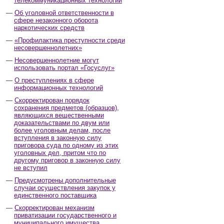
телекоммуникационных технологий
Об уголовной ответственности в
сфере незаконного оборота
наркотических средств
«Профилактика преступности среди
несовершеннолетних»
Несовершеннолетние могут
использовать портал «Госуслуг»
О преступлениях в сфере
информационных технологий
Скорректирован порядок
сохранения предметов (образцов),
являющихся вещественными
доказательствами по двум или
более уголовным делам, после
вступления в законную силу
приговора суда по одному из этих
уголовных дел, притом что по
другому приговор в законную силу
не вступил
Предусмотрены дополнительные
случаи осуществления закупок у
единственного поставщика
Скорректирован механизм
приватизации государственного и
муниципального имущества