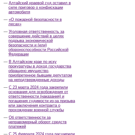
Алтайский краевой суд оставил в
силе приговор о конфискации
автомобиля
«О пожарной безопасности в
лесах»
Уголовная ответственность за
совершение действий в целях
подрыва экономической
безопасности и (или)
обороноспособности Российской
Федерации
В Алтайском крае по иску
прокуратуры в доход государства
обращено имущество,
приобретенное бывшим депутатом
на неподтвержденные доходы
С 23 марта 2024 года закрепили
основания для освобождения от
ответственности (наказания) и
погашения судимости из-за призыва
или заключения контракта о
прохождении военной службы
Об ответственности за
неправомерный оборот средств
платежей
С 25 февраля 2024 года расширили