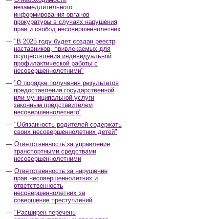
незамедлительного
информирования органов
прокуратуры в случаях нарушения
прав и свобод несовершеннолетних
"В 2025 году будет создан реестр
наставников, привлекаемых для
осуществления индивидуальной
профилактической работы с
несовершеннолетними"
"О порядке получения результатов
предоставления государственной
или муниципальной услуги
законным представителем
несовершеннолетнего"
"Обязанность родителей содержать
своих несовершеннолетних детей"
Ответственность за управление
транспортными средствами
несовершеннолетними
Ответственность за нарушение
прав несовершеннолетних и
ответственность
несовершеннолетних за
совершение преступлений
"Расширен перечень