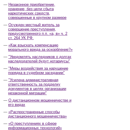
Незаконное приобретение,
хранение, без цели сбыта
наркотических средств,
совершенные в крупном размере
Осужден местный житель за
совершение преступления,
предусмотренного п.п. «а, в» ч. 2
ст. 264 УК РФ.
«Как взыскать компенсацию
морального вреда за оскорбление?»
"Уведомлять наследников о долгах
наследодателей будут нотариусы"
"Меры воздействия за нарушение
порядка в судебном заседании"
"Усилена административная
ответственность за подделку
документов в целях организации
незаконной миграции"
О дистанционном мошенничестве и
его видах
«Распространенные способы
дистанционного мошенничества»
«О преступлениях в сфере
информационных технологий»