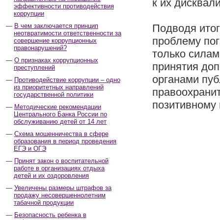
к их дисквал
эффективности противодействия
коррупции
В чем заключается принцип
Подводя итог
неотвратимости ответственности за
проблему пог
совершение коррупционных
правонарушений?
только силам
О признаках коррупционных
принятия доп
преступлений
органами пуб
Противодействие коррупции – одно
из приоритетных направлений
правоохранит
государственной политики
позитивному 
Методические рекомендации
Центрального Банка России по
обслуживанию детей от 14 лет
Схема мошенничества в сфере
образования в период проведения
ЕГЭ и ОГЭ
Принят закон о воспитательной
работе в организациях отдыха
детей и их оздоровления
Увеличены размеры штрафов за
продажу несовершеннолетним
табачной продукции
Безопасность ребенка в