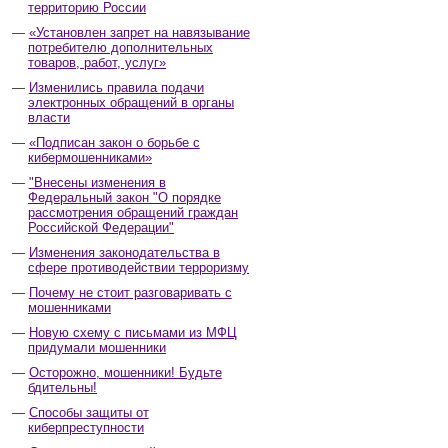
территорию России
«Установлен запрет на навязывание
потребителю дополнительных
товаров, работ, услуг»
Изменились правила подачи
электронных обращений в органы
власти
«Подписан закон о борьбе с
кибермошенниками»
"Внесены изменения в
Федеральный закон "О порядке
рассмотрения обращений граждан
Российской Федерации"
Изменения законодательства в
сфере противодействии терроризму
Почему не стоит разговаривать с
мошенниками
Новую схему с письмами из МФЦ
придумали мошенники
Осторожно, мошенники! Будьте
бдительны!
Способы защиты от
киберпреступности