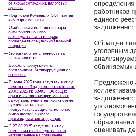
определения 
от якобы сотрудника налоговых
органов
работников п
Подписана Конвенция ООН против
единого реес
киберпреступности
задолженност
Особенности исполнения норм
антикоррупционного
законодательства в период
проведения специальной военной
Обращено вн
операции
уголовным де
Уголовная ответственность за
анализируем
взяточничество
обвиняемых и
Борьба с коррупцией на
предприятии. Антикоррупционная
оговорка.
Предложено а
В июне 2025 года вступили в силу
положения Федерального закона от
коллективами
20.03.2025 № 33-ФЗ «Об общих
принципах организации местного
задолженност
самоуправления в единой системе
уполномоченн
публичной власти»
предусматривающие исполнение
государствен
обязанностей в сфере
противодействие коррупции.
образований.
С 27.06.2025 вступили в силу
оценивать де
изменения в законодательстве,
направленные на повышение