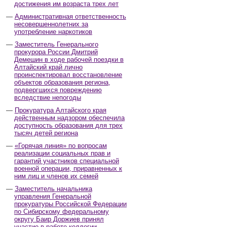
достижения им возраста трех лет
Административная ответственность
несовершеннолетних за
употребление наркотиков
Заместитель Генерального
прокурора России Дмитрий
Демешин в ходе рабочей поездки в
Алтайский край лично
проинспектировал восстановление
объектов образования региона,
подвергшихся повреждению
вследствие непогоды
Прокуратура Алтайского края
действенным надзором обеспечила
доступность образования для трех
тысяч детей региона
«Горячая линия» по вопросам
реализации социальных прав и
гарантий участников специальной
военной операции, приравненных к
ним лиц и членов их семей
Заместитель начальника
управления Генеральной
прокуратуры Российской Федерации
по Сибирскому федеральному
округу Баир Доржиев принял
участие в работе коллегии