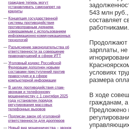
граждане теперь могут
задолженност
устанавливать самозапрет на
кредиты
543 млн руб.
Концепция государственной
составляет с
системы противодействия
работниками.
противоправным деяниям,
совершаемым с использованием
информационно-коммуникационных
технологий
Продолжают 
Разъяснение законодательства об
зарплаты, не
ответственности за совершение
правонарушений в сфере ИТТ
игнорировани
Уголовный кодекс Российской
Красноярском
Федерации дополнен новыми
условиях тру
составами преступлений против
правосудия и в сфере
размера опла
компьютерной информации
В целях противодействия спам-
звонкам и телефонному
В ходе сове
мошенничеству с 1 сентября 2025
года установлен порядок
гражданам, а
регулирования массовых
Предложено п
телефонных вызовов
регулирован
Подписан закон об уголовной
ответственности для дропперов
управляющих 
Новый вид мошенничества – звонок