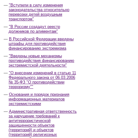
"Вступили в силу изменения
законодательства относительно
перевозки детей воздушным
транспортом"
"В России создадут реестр
должников по алиментам"
В Российской Федерации введены
штрафы для противодействия
финансированию экстремизма
"Введены новые механизмы
противодействия финансированию
экстремистской деятельности"
"О внесении изменений в статью 11
Федерального закона от 06.03.2006
№ 35-ФЗ "О противодействии
терроризму""
Основания и порядок признания
информационных материалов
экстремистскими
Административная ответственность
за нарушение требований к
антитеррористической
защищенности объектов
(территорий) и объектов
(территорий) религиозных