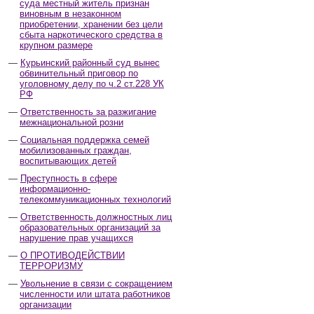
суда местный житель признан
виновным в незаконном
приобретении, хранении без цели
сбыта наркотического средства в
крупном размере
Курьинский районный суд вынес
обвинительный приговор по
уголовному делу по ч.2 ст.228 УК
РФ
Ответственность за разжигание
межнациональной розни
Социальная поддержка семей
мобилизованных граждан,
воспитывающих детей
Преступность в сфере
информационно-
телекоммуникационных технологий
Ответственность должностных лиц
образовательных организаций за
нарушение прав учащихся
О ПРОТИВОДЕЙСТВИИ
ТЕРРОРИЗМУ
Увольнение в связи с сокращением
численности или штата работников
организации