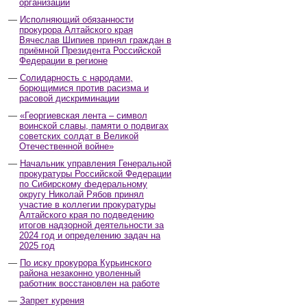
организаций
Исполняющий обязанности
прокурора Алтайского края
Вячеслав Шипиев принял граждан в
приёмной Президента Российской
Федерации в регионе
Солидарность с народами,
борющимися против расизма и
расовой дискриминации
«Георгиевская лента – символ
воинской славы, памяти о подвигах
советских солдат в Великой
Отечественной войне»
Начальник управления Генеральной
прокуратуры Российской Федерации
по Сибирскому федеральному
округу Николай Рябов принял
участие в коллегии прокуратуры
Алтайского края по подведению
итогов надзорной деятельности за
2024 год и определению задач на
2025 год
По иску прокурора Курьинского
района незаконно уволенный
работник восстановлен на работе
Запрет курения