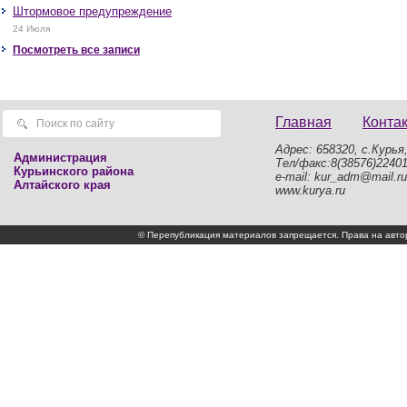
сильные дожди, сильные ливни,
Штормовое предупреждение
крупный град, шквалистое усиление
ветра до 17-22 м/с, местами порывы
24 Июля
25 м/с и более.
Посмотреть все записи
Главная
Конта
Адрес: 658320, с.Курья,
Администрация
Тел/факс:8(38576)2240
Курьинского района
e-mail: kur_adm@mail.ru
Алтайского края
www.kurya.ru
© Перепубликация материалов запрещается. Права на а