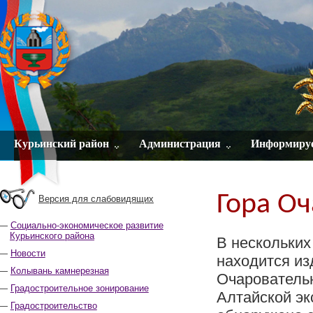
Курьинский район
Администрация
Информиру
Гора О
Версия для слабовидящих
Социально-экономическое развитие
Курьинского района
В нескольких
Новости
находится из
Колывань камнерезная
Очаровательн
Градостроительное зонирование
Алтайской эк
Градостроительство