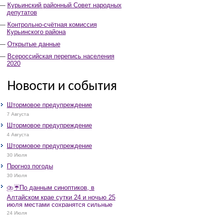
Курьинский районный Совет народных
депутатов
Контрольно-счётная комиссия
Курьинского района
Открытые данные
Всероссийская перепись населения
2020
Новости и события
Штормовое предупреждение
7 Августа
Штормовое предупреждение
4 Августа
Штормовое предупреждение
30 Июля
Прогноз погоды
30 Июля
⛈️☔️По данным синоптиков, в
Алтайском крае сутки 24 и ночью 25
июля местами сохранятся сильные
дожди, грозы, при грозах очень
24 Июля