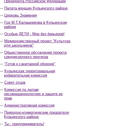
Президента Российской Федерации
Палата женщин Курьинского района
Церковь Знамения
Год М.Т.Калашникова в Курьинском
районе
Особые ДЕТИ - Мир без барьеров!
Межведомственный проект "Культура
для школьников"
Общественное обсуждение проекта
среднесрочного прогноза
"Готов к санитарной обороне"
Курьинская территориальная
избирательная комиссия
Совет отцов
Комиссия по делам
несовершеннолетних и защите их
прав
Административная комиссия
Природно-климатические показатели
Курьинского района
Ты - предприниматель!