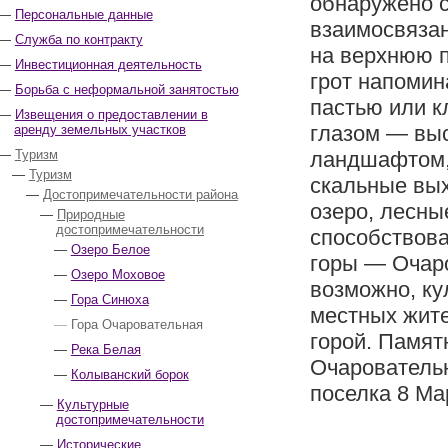
обнаружено с
Персональные данные
взаимосвязан
Служба по контракту
на верхнюю п
Инвестиционная деятельность
грот напомин
Борьба с неформальной занятостью
пастью или 
Извещения о предоставлении в
глазом — вы
аренду земельных участков
Туризм
ландшафтом, 
Туризм
скальные вы
Достопримечательности района
озеро, лесны
Природные
достопримечательности
способствова
Озеро Белое
горы — Очаро
Озеро Моховое
возможно, ку
Гора Синюха
местных жите
Гора Очаровательная
горой. Памят
Река Белая
Очаровательн
Колыванский борок
поселка 8 Ма
Культурные
достопримечательности
Исторические