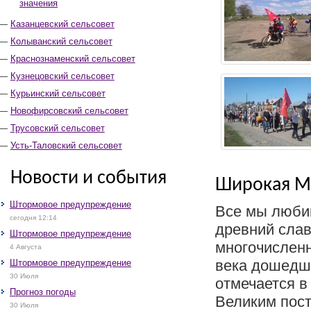
значения
Казанцевский сельсовет
Колыванский сельсовет
Краснознаменский сельсовет
Кузнецовский сельсовет
Курьинский сельсовет
Новофирсовский сельсовет
Трусовский сельсовет
Усть-Таловский сельсовет
Новости и события
Широкая М
Штормовое предупреждение
Все мы люби
сегодня 12:14
древний слав
Штормовое предупреждение
многочислен
4 Августа
века дошедш
Штормовое предупреждение
30 Июля
отмечается в
Прогноз погоды
Великим пос
30 Июля