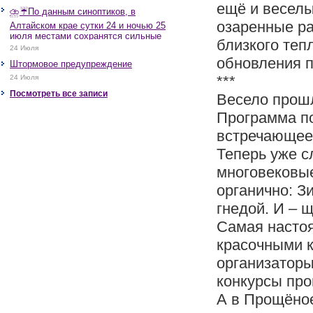
ещё и весел
⛈️☔️По данным синоптиков, в
озаренные р
Алтайском крае сутки 24 и ночью 25
июля местами сохранятся сильные
близкого теп
дожди, грозы, при грозах очень
24 Июля
сильные дожди, сильные ливни,
обновления 
Штормовое предупреждение
крупный град, шквалистое усиление
ветра до 17-22 м/с, местами порывы
***
24 Июля
25 м/с и более.
Посмотреть все записи
Весело прошл
Программа по
встречающее
Теперь уже с
многовековые
органично: З
гнедой. И – 
Самая насто
красочными 
организаторы
конкурсы про
А в Прощёное