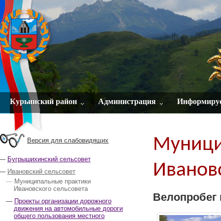
Курьинский район
Администрация
Информиру
Муници
Версия для слабовидящих
Бугрышихинский сельсовет
Ивановс
Ивановский сельсовет
Муниципальные практики
Ивановского сельсовета
Велопробег 
Проекты организации дорожного
движения на автомобильные дороги
общего пользования местного