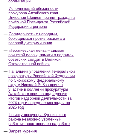
организаций
Исполняющий обязанности
прокурора Алтайского края
Вячеслав Шипиев принял граждан в
приёмной Президента Российской
Федерации в регионе
Солидарность с народами,
борющимися против расизма и
расовой дискриминации
«Георгиевская лента – символ
воинской славы, памяти о подвигах
советских солдат в Великой
Отечественной войне»
Начальник управления Генеральной
прокуратуры Российской Федерации
по Сибирскому федеральному
округу Николай Рябов принял
участие в коллегии прокуратуры
Алтайского края по подведению
итогов надзорной деятельности за
2024 год и определению задач на
2025 год
По иску прокурора Курьинского
района незаконно уволенный
работник восстановлен на работе
Запрет курения