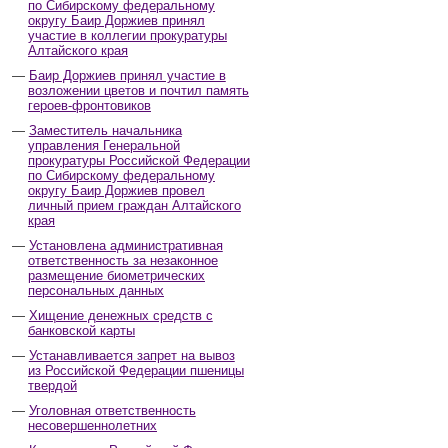
по Сибирскому федеральному
округу Баир Доржиев принял
участие в коллегии прокуратуры
Алтайского края
Баир Доржиев принял участие в
возложении цветов и почтил память
героев-фронтовиков
Заместитель начальника
управления Генеральной
прокуратуры Российской Федерации
по Сибирскому федеральному
округу Баир Доржиев провел
личный прием граждан Алтайского
края
Установлена административная
ответственность за незаконное
размещение биометрических
персональных данных
Хищение денежных средств с
банковской карты
Устанавливается запрет на вывоз
из Российской Федерации пшеницы
твердой
Уголовная ответственность
несовершеннолетних