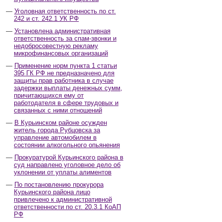
Уголовная ответственность по ст.
242 и ст. 242.1 УК РФ
Установлена административная
ответственность за спам-звонки и
недобросовестную рекламу
микрофинансовых организаций
Применение норм пункта 1 статьи
395 ГК РФ не предназначено для
защиты прав работника в случае
задержки выплаты денежных сумм,
причитающихся ему от
работодателя в сфере трудовых и
связанных с ними отношений
В Курьинском районе осужден
житель города Рубцовска за
управление автомобилем в
состоянии алкогольного опьянения
Прокуратурой Курьинского района в
суд направлено уголовное дело об
уклонении от уплаты алиментов
По постановлению прокурора
Курьинского района лицо
привлечено к административной
ответственности по ст. 20.3.1 КоАП
РФ