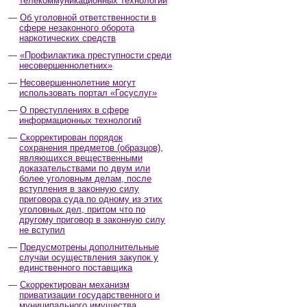
телекоммуникационных технологий
Об уголовной ответственности в
сфере незаконного оборота
наркотических средств
«Профилактика преступности среди
несовершеннолетних»
Несовершеннолетние могут
использовать портал «Госуслуг»
О преступлениях в сфере
информационных технологий
Скорректирован порядок
сохранения предметов (образцов),
являющихся вещественными
доказательствами по двум или
более уголовным делам, после
вступления в законную силу
приговора суда по одному из этих
уголовных дел, притом что по
другому приговор в законную силу
не вступил
Предусмотрены дополнительные
случаи осуществления закупок у
единственного поставщика
Скорректирован механизм
приватизации государственного и
муниципального имущества