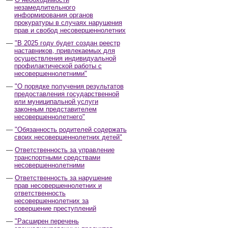
незамедлительного
информирования органов
прокуратуры в случаях нарушения
прав и свобод несовершеннолетних
"В 2025 году будет создан реестр
наставников, привлекаемых для
осуществления индивидуальной
профилактической работы с
несовершеннолетними"
"О порядке получения результатов
предоставления государственной
или муниципальной услуги
законным представителем
несовершеннолетнего"
"Обязанность родителей содержать
своих несовершеннолетних детей"
Ответственность за управление
транспортными средствами
несовершеннолетними
Ответственность за нарушение
прав несовершеннолетних и
ответственность
несовершеннолетних за
совершение преступлений
"Расширен перечень