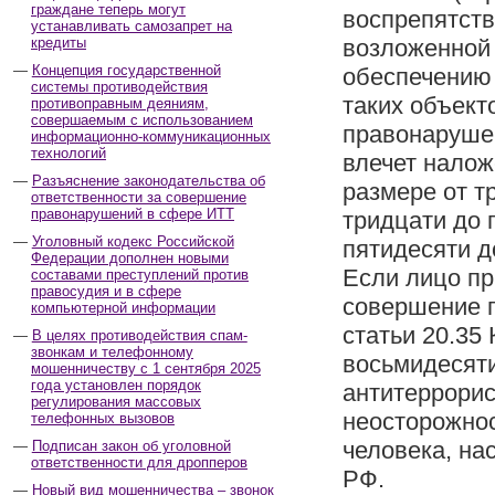
граждане теперь могут
воспрепятств
устанавливать самозапрет на
кредиты
возложенной 
Концепция государственной
обеспечению
системы противодействия
таких объект
противоправным деяниям,
совершаемым с использованием
правонарушен
информационно-коммуникационных
технологий
влечет налож
Разъяснение законодательства об
размере от т
ответственности за совершение
правонарушений в сфере ИТТ
тридцати до 
Уголовный кодекс Российской
пятидесяти д
Федерации дополнен новыми
Если лицо пр
составами преступлений против
правосудия и в сфере
совершение п
компьютерной информации
статьи 20.35
В целях противодействия спам-
звонкам и телефонному
восьмидесяти
мошенничеству с 1 сентября 2025
года установлен порядок
антитеррорис
регулирования массовых
неосторожнос
телефонных вызовов
человека, на
Подписан закон об уголовной
ответственности для дропперов
РФ.
Новый вид мошенничества – звонок