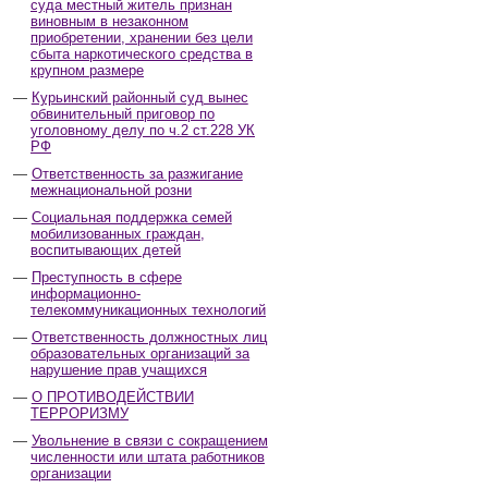
суда местный житель признан
виновным в незаконном
приобретении, хранении без цели
сбыта наркотического средства в
крупном размере
Курьинский районный суд вынес
обвинительный приговор по
уголовному делу по ч.2 ст.228 УК
РФ
Ответственность за разжигание
межнациональной розни
Социальная поддержка семей
мобилизованных граждан,
воспитывающих детей
Преступность в сфере
информационно-
телекоммуникационных технологий
Ответственность должностных лиц
образовательных организаций за
нарушение прав учащихся
О ПРОТИВОДЕЙСТВИИ
ТЕРРОРИЗМУ
Увольнение в связи с сокращением
численности или штата работников
организации