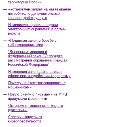
территорию России
«Установлен запрет на навязывание
потребителю дополнительных
товаров, работ, услуг»
Изменились правила подачи
электронных обращений в органы
власти
«Подписан закон о борьбе с
кибермошенниками»
"Внесены изменения в
Федеральный закон "О порядке
рассмотрения обращений граждан
Российской Федерации"
Изменения законодательства в
сфере противодействии терроризму
Почему не стоит разговаривать с
мошенниками
Новую схему с письмами из МФЦ
придумали мошенники
Осторожно, мошенники! Будьте
бдительны!
Способы защиты от
киберпреступности