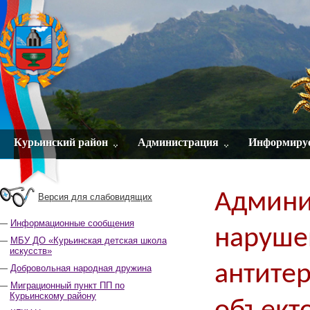
Курьинский район
Администрация
Информиру
Админис
Версия для слабовидящих
Информационные сообщения
наруше
МБУ ДО «Курьинская детская школа
искусств»
антите
Добровольная народная дружина
Миграционный пункт ПП по
Курьинскому району