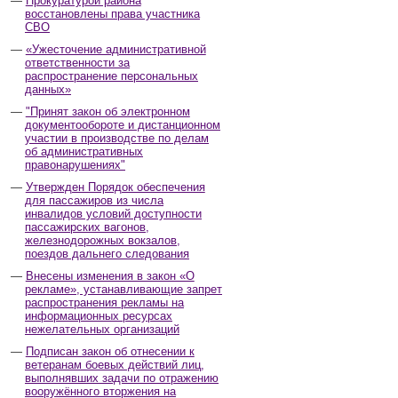
Прокуратурой района
восстановлены права участника
СВО
«Ужесточение административной
ответственности за
распространение персональных
данных»
"Принят закон об электронном
документообороте и дистанционном
участии в производстве по делам
об административных
правонарушениях"
Утвержден Порядок обеспечения
для пассажиров из числа
инвалидов условий доступности
пассажирских вагонов,
железнодорожных вокзалов,
поездов дальнего следования
Внесены изменения в закон «О
рекламе», устанавливающие запрет
распространения рекламы на
информационных ресурсах
нежелательных организаций
Подписан закон об отнесении к
ветеранам боевых действий лиц,
выполнявших задачи по отражению
вооружённого вторжения на