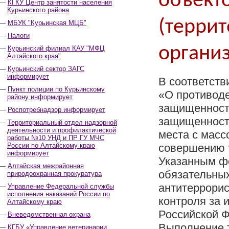
объекто
КГКУ Центр занятости населения
Курьинского района
(терри
МБУК "Курьинская МЦБ"
Налоги
органи
Курьинский филиал КАУ "МФЦ
Алтайского края"
Курьинский сектор ЗАГС
информирует
В соответств
Пункт полиции по Курьинскому
«О противоде
району информирует
защищенность
Роспотребнадзор информирует
защищенности
Территориальный отдел надзорной
деятельности и профилактической
места с мас
работы №10 УНД и ПР ГУ МЧС
России по Алтайскому краю
совершению т
информирует
Указанным ф
Алтайская межрайонная
обязательных
природоохранная прокуратура
антитеррорис
Управление Федеральной службы
исполнения наказаний России по
контроля за 
Алтайскому краю
Российской 
Вневедомственная охрана
Выполнение 
КГБУ «Управление ветеринарии