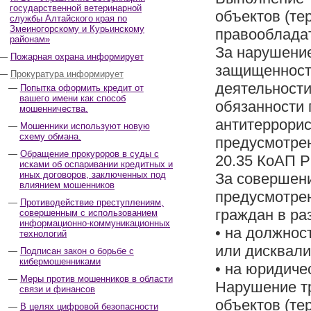
государственной ветеринарной
объектов (те
службы Алтайского края по
Змеиногорскому и Курьинскому
правооблада
районам»
За нарушение
Пожарная охрана информирует
защищенности
Прокуратура информирует
деятельности
Попытка оформить кредит от
вашего имени как способ
обязанности 
мошенничества.
антитеррорис
Мошенники используют новую
схему обмана.
предусмотрен
Обращение прокуроров в суды с
20.35 КоАП Р
исками об оспаривании кредитных и
иных договоров, заключенных под
За совершен
влиянием мошенников
предусмотрен
Противодействие преступлениям,
граждан в ра
совершенным с использованием
информационно-коммуникационных
• на должнос
технологий
или дисквали
Подписан закон о борьбе с
кибермошенниками
• на юридичес
Меры против мошенников в области
Нарушение т
связи и финансов
объектов (те
В целях цифровой безопасности