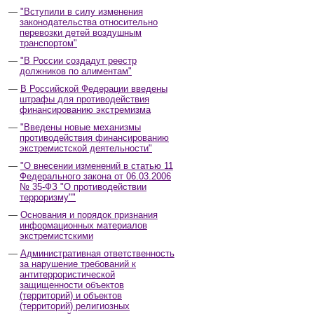
"Вступили в силу изменения
законодательства относительно
перевозки детей воздушным
транспортом"
"В России создадут реестр
должников по алиментам"
В Российской Федерации введены
штрафы для противодействия
финансированию экстремизма
"Введены новые механизмы
противодействия финансированию
экстремистской деятельности"
"О внесении изменений в статью 11
Федерального закона от 06.03.2006
№ 35-ФЗ "О противодействии
терроризму""
Основания и порядок признания
информационных материалов
экстремистскими
Административная ответственность
за нарушение требований к
антитеррористической
защищенности объектов
(территорий) и объектов
(территорий) религиозных