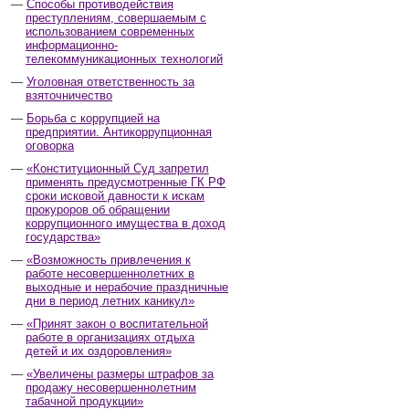
Способы противодействия
преступлениям, совершаемым с
использованием современных
информационно-
телекоммуникационных технологий
Уголовная ответственность за
взяточничество
Борьба с коррупцией на
предприятии. Антикоррупционная
оговорка
«Конституционный Суд запретил
применять предусмотренные ГК РФ
сроки исковой давности к искам
прокуроров об обращении
коррупционного имущества в доход
государства»
«Возможность привлечения к
работе несовершеннолетних в
выходные и нерабочие праздничные
дни в период летних каникул»
«Принят закон о воспитательной
работе в организациях отдыха
детей и их оздоровления»
«Увеличены размеры штрафов за
продажу несовершеннолетним
табачной продукции»