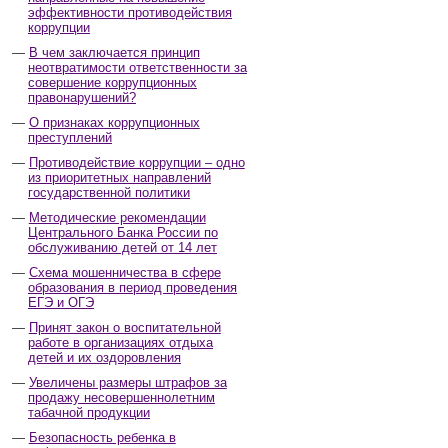
эффективности противодействия
коррупции
В чем заключается принцип
неотвратимости ответственности за
совершение коррупционных
правонарушений?
О признаках коррупционных
преступлений
Противодействие коррупции – одно
из приоритетных направлений
государственной политики
Методические рекомендации
Центрального Банка России по
обслуживанию детей от 14 лет
Схема мошенничества в сфере
образования в период проведения
ЕГЭ и ОГЭ
Принят закон о воспитательной
работе в организациях отдыха
детей и их оздоровления
Увеличены размеры штрафов за
продажу несовершеннолетним
табачной продукции
Безопасность ребенка в