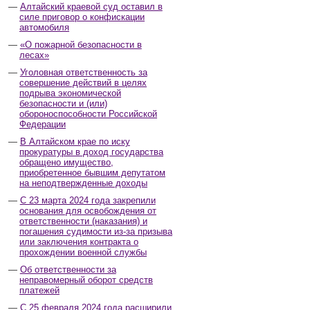
Алтайский краевой суд оставил в
силе приговор о конфискации
автомобиля
«О пожарной безопасности в
лесах»
Уголовная ответственность за
совершение действий в целях
подрыва экономической
безопасности и (или)
обороноспособности Российской
Федерации
В Алтайском крае по иску
прокуратуры в доход государства
обращено имущество,
приобретенное бывшим депутатом
на неподтвержденные доходы
С 23 марта 2024 года закрепили
основания для освобождения от
ответственности (наказания) и
погашения судимости из-за призыва
или заключения контракта о
прохождении военной службы
Об ответственности за
неправомерный оборот средств
платежей
С 25 февраля 2024 года расширили