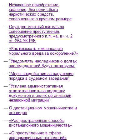
Незаконное приобретение,
хранение, без цели сбыта
наркотических средств,
совершенные в крупном размере
Осужден местный житель за
совершение преступления,
предусмотренного п.п. «а, в» ч. 2
ст. 264 УК РФ.
«Как взыскать компенсацию
морального вреда за оскорбление?»
"Уведомлять наследников о долгах
наследодателей будут нотариусы"
"Меры воздействия за нарушение
порядка в судебном заседании"
"Усилена административная
ответственность за подделку
документов в целях организации
незаконной миграции"
О дистанционном мошенничестве и
его видах
«Распространенные способы
дистанционного мошенничества»
«О преступлениях в сфере
информационных технологий»