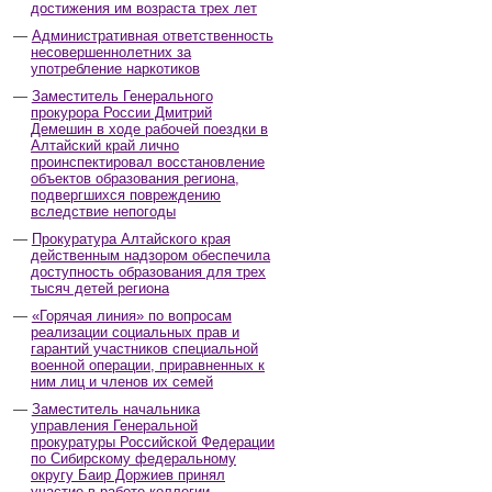
достижения им возраста трех лет
Административная ответственность
несовершеннолетних за
употребление наркотиков
Заместитель Генерального
прокурора России Дмитрий
Демешин в ходе рабочей поездки в
Алтайский край лично
проинспектировал восстановление
объектов образования региона,
подвергшихся повреждению
вследствие непогоды
Прокуратура Алтайского края
действенным надзором обеспечила
доступность образования для трех
тысяч детей региона
«Горячая линия» по вопросам
реализации социальных прав и
гарантий участников специальной
военной операции, приравненных к
ним лиц и членов их семей
Заместитель начальника
управления Генеральной
прокуратуры Российской Федерации
по Сибирскому федеральному
округу Баир Доржиев принял
участие в работе коллегии