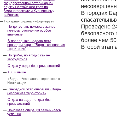
государственной ветеринарной
несовершенн
службы Алтайского края по
Змеиногорскому и Курьинскому
В городах Ба
районам»
спасательных
Пожарная охрана информирует
Проведено 2
Не допустить пожара в жилье:
печному отоплению особое
безопасного 
внимание
более чем 50
В последнюю неделю лета
проводим акцию "Вода - безопасная
Второй этап 
территория"
По грибы, по ягоды: как не
заблудиться
Отдых у воды без происшествий
+35 и выше
«Вода – безопасная территория».
Итоги акции
Очередной этап операции «Вода-
безопасная территория»
Отдых на воде - отдых без
происшествий
Поисковая операция закончилась
успешно