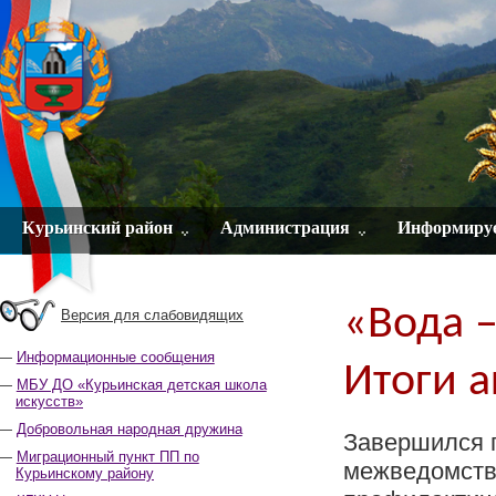
Курьинский район
Администрация
Информиру
«Вода –
Версия для слабовидящих
Информационные сообщения
Итоги 
МБУ ДО «Курьинская детская школа
искусств»
Добровольная народная дружина
Завершился 
Миграционный пункт ПП по
межведомств
Курьинскому району