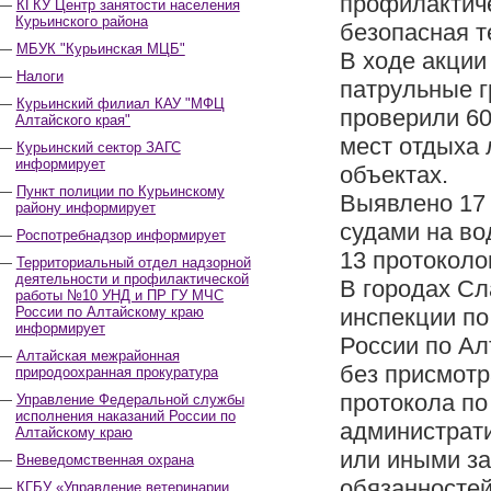
профилактиче
КГКУ Центр занятости населения
Курьинского района
безопасная т
МБУК "Курьинская МЦБ"
В ходе акции
Налоги
патрульные г
Курьинский филиал КАУ "МФЦ
проверили 6
Алтайского края"
мест отдыха
Курьинский сектор ЗАГС
информирует
объектах.
Пункт полиции по Курьинскому
Выявлено 17
району информирует
судами на во
Роспотребнадзор информирует
13 протоколо
Территориальный отдел надзорной
деятельности и профилактической
В городах Сл
работы №10 УНД и ПР ГУ МЧС
России по Алтайскому краю
инспекции п
информирует
России по Ал
Алтайская межрайонная
без присмотр
природоохранная прокуратура
протокола по
Управление Федеральной службы
исполнения наказаний России по
администрат
Алтайскому краю
или иными з
Вневедомственная охрана
обязанносте
КГБУ «Управление ветеринарии