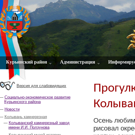
Курьинский район
Администрация
Информиру
Прогулк
Версия для слабовидящих
Социально-экономическое развитие
Колыва
Курьинского района
Новости
Колывань камнерезная
Осень любим
Колыванский камнерезный завод
рисовал окре
имени И.И. Ползунова
Колыванский музей истории