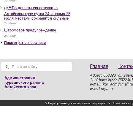
30 Июля
⛈️☔️По данным синоптиков, в
Алтайском крае сутки 24 и ночью 25
июля местами сохранятся сильные
дожди, грозы, при грозах очень
24 Июля
сильные дожди, сильные ливни,
Штормовое предупреждение
крупный град, шквалистое усиление
ветра до 17-22 м/с, местами порывы
24 Июля
25 м/с и более.
Посмотреть все записи
Главная
Конта
Адрес: 658320, с.Курья,
Администрация
Тел/факс:8(38576)2240
Курьинского района
e-mail: kur_adm@mail.ru
Алтайского края
www.kurya.ru
© Перепубликация материалов запрещается. Права на а