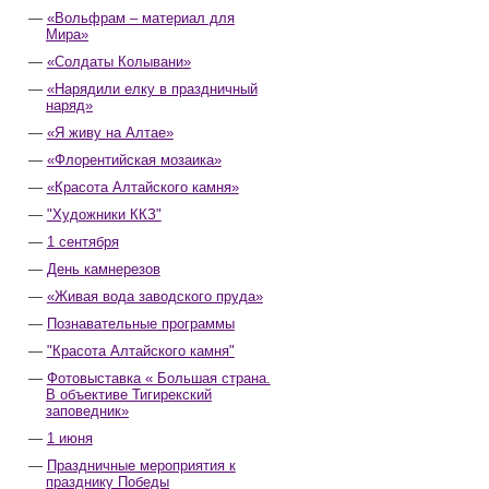
«Вольфрам – материал для
Мира»
«Солдаты Колывани»
«Нарядили елку в праздничный
наряд»
«Я живу на Алтае»
«Флорентийская мозаика»
«Красота Алтайского камня»
"Художники ККЗ"
1 сентября
День камнерезов
«Живая вода заводского пруда»
Познавательные программы
"Красота Алтайского камня"
Фотовыставка « Большая страна.
В объективе Тигирекский
заповедник»
1 июня
Праздничные мероприятия к
празднику Победы