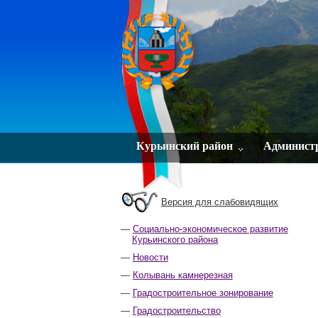
Курьинский район
Админист
Версия для слабовидящих
Социально-экономическое развитие
Курьинского района
Новости
Колывань камнерезная
Градостроительное зонирование
Градостроительство