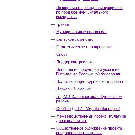
Извещения о проведении аукционов
по продаже муниципального
имущества
Гранты
Муниципальные программы
Сельское хозяйство
Стратегическое планирование
Спорт
Поддержим ребенка
Исполнение поручений и указаний
Президента Российской Федерации
Палата женщин Курьинского района
Церковь Знамения
Год М.Т.Калашникова в Курьинском
районе
Особые ДЕТИ - Мир без барьеров!
Межведомственный проект "Культура
для школьников"
Общественное обсуждение проекта
среднесрочного прогноза