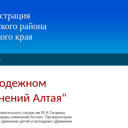
страция
кого района
ого края
лодежном
нений Алтая"
оровительного лагеря им.Ю.А.Гагарина
идеры изменений Алтая». Организатором
 движение детей и молодежи «Движение