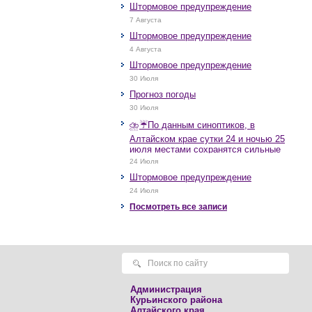
Штормовое предупреждение
7 Августа
Штормовое предупреждение
4 Августа
Штормовое предупреждение
30 Июля
Прогноз погоды
30 Июля
⛈️☔️По данным синоптиков, в
Алтайском крае сутки 24 и ночью 25
июля местами сохранятся сильные
дожди, грозы, при грозах очень
24 Июля
сильные дожди, сильные ливни,
Штормовое предупреждение
крупный град, шквалистое усиление
ветра до 17-22 м/с, местами порывы
24 Июля
25 м/с и более.
Посмотреть все записи
Администрация
Курьинского района
Алтайского края