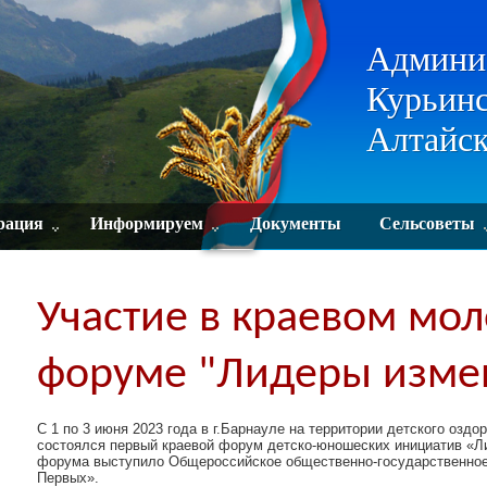
Админи
Курьинс
Алтайск
рация
Информируем
Документы
Сельсоветы
Участие в краевом мо
форуме "Лидеры изме
С 1 по 3 июня 2023 года в г.Барнауле на территории детского озд
состоялся первый краевой форум детско-юношеских инициатив «Л
форума выступило Общероссийское общественно-государственное
Первых».