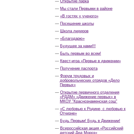
Открытие парка
Мы стали Первыми в районе
«В гостях у ученого»
Посещение школы
Школа лидеров
«Благодарю»
Будущее за нами!!!
Быть первым во всем!
Квест-игра «Первые в движении»
Получение паспорта
Форум трудовых и
добровольческих отрядов «Дело
Первых»
Открытие первичного отделения
«РДДМ» «Движение первых» в
МКОУ "Краснознаменская сош"
«С любовью к Родине, с любовью к
Отчизне»
Будь Первым! Будь в Движении!
Всероссийская акция «Российский
детский Дед Мороз»