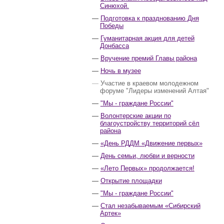
Синюхой.
Подготовка к празднованию Дня
Победы
Гуманитарная акция для детей
Донбасса
Вручение премий Главы района
Ночь в музее
Участие в краевом молодежном
форуме "Лидеры изменений Алтая"
"Мы - граждане России"
Волонтерские акции по
благоустройству территорий сёл
района
«День РДДМ «Движение первых»
День семьи, любви и верности
«Лето Первых» продолжается!
Открытие площадки
"Мы - граждане России"
Стал незабываемым «Сибирский
Артек»