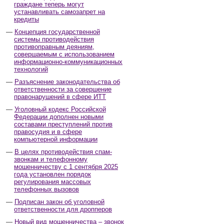
граждане теперь могут
устанавливать самозапрет на
кредиты
Концепция государственной
системы противодействия
противоправным деяниям,
совершаемым с использованием
информационно-коммуникационных
технологий
Разъяснение законодательства об
ответственности за совершение
правонарушений в сфере ИТТ
Уголовный кодекс Российской
Федерации дополнен новыми
составами преступлений против
правосудия и в сфере
компьютерной информации
В целях противодействия спам-
звонкам и телефонному
мошенничеству с 1 сентября 2025
года установлен порядок
регулирования массовых
телефонных вызовов
Подписан закон об уголовной
ответственности для дропперов
Новый вид мошенничества – звонок