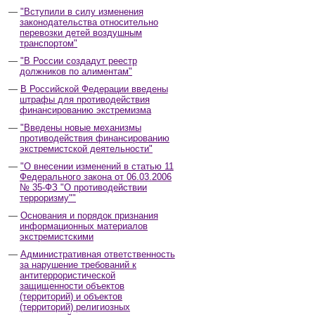
"Вступили в силу изменения
законодательства относительно
перевозки детей воздушным
транспортом"
"В России создадут реестр
должников по алиментам"
В Российской Федерации введены
штрафы для противодействия
финансированию экстремизма
"Введены новые механизмы
противодействия финансированию
экстремистской деятельности"
"О внесении изменений в статью 11
Федерального закона от 06.03.2006
№ 35-ФЗ "О противодействии
терроризму""
Основания и порядок признания
информационных материалов
экстремистскими
Административная ответственность
за нарушение требований к
антитеррористической
защищенности объектов
(территорий) и объектов
(территорий) религиозных