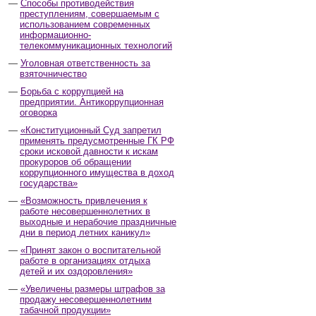
Способы противодействия
преступлениям, совершаемым с
использованием современных
информационно-
телекоммуникационных технологий
Уголовная ответственность за
взяточничество
Борьба с коррупцией на
предприятии. Антикоррупционная
оговорка
«Конституционный Суд запретил
применять предусмотренные ГК РФ
сроки исковой давности к искам
прокуроров об обращении
коррупционного имущества в доход
государства»
«Возможность привлечения к
работе несовершеннолетних в
выходные и нерабочие праздничные
дни в период летних каникул»
«Принят закон о воспитательной
работе в организациях отдыха
детей и их оздоровления»
«Увеличены размеры штрафов за
продажу несовершеннолетним
табачной продукции»