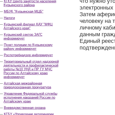
что нужно ут
КГКУ Центр занятости населения
Курьинского района
электронных 
МБУК "Курьинская МЦБ"
Затем аферис
Налоги
человеку на 
Курьинский филиал КАУ "МФЦ
личному каби
Алтайского края"
данным граж
Курьинский сектор ЗАГС
информирует
Единый реест
Пункт полиции по Курьинскому
подтвержден
району информирует
Роспотребнадзор информирует
Территориальный отдел надзорной
деятельности и профилактической
работы №10 УНД и ПР ГУ МЧС
России по Алтайскому краю
информирует
Алтайская межрайонная
природоохранная прокуратура
Управление Федеральной службы
исполнения наказаний России по
Алтайскому краю
Вневедомственная охрана
КГБУ «Управление ветеринарии