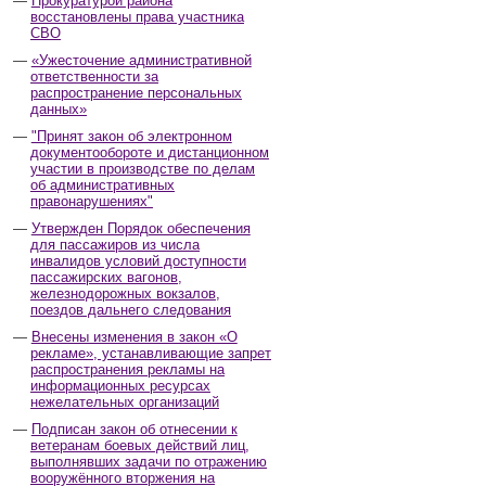
Прокуратурой района
восстановлены права участника
СВО
«Ужесточение административной
ответственности за
распространение персональных
данных»
"Принят закон об электронном
документообороте и дистанционном
участии в производстве по делам
об административных
правонарушениях"
Утвержден Порядок обеспечения
для пассажиров из числа
инвалидов условий доступности
пассажирских вагонов,
железнодорожных вокзалов,
поездов дальнего следования
Внесены изменения в закон «О
рекламе», устанавливающие запрет
распространения рекламы на
информационных ресурсах
нежелательных организаций
Подписан закон об отнесении к
ветеранам боевых действий лиц,
выполнявших задачи по отражению
вооружённого вторжения на