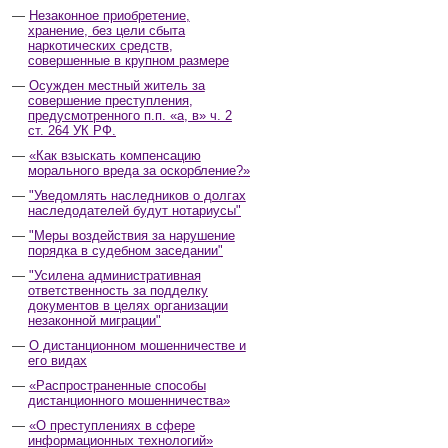
Незаконное приобретение,
хранение, без цели сбыта
наркотических средств,
совершенные в крупном размере
Осужден местный житель за
совершение преступления,
предусмотренного п.п. «а, в» ч. 2
ст. 264 УК РФ.
«Как взыскать компенсацию
морального вреда за оскорбление?»
"Уведомлять наследников о долгах
наследодателей будут нотариусы"
"Меры воздействия за нарушение
порядка в судебном заседании"
"Усилена административная
ответственность за подделку
документов в целях организации
незаконной миграции"
О дистанционном мошенничестве и
его видах
«Распространенные способы
дистанционного мошенничества»
«О преступлениях в сфере
информационных технологий»