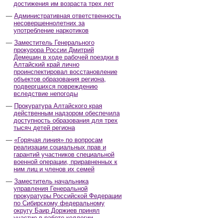
достижения им возраста трех лет
Административная ответственность
несовершеннолетних за
употребление наркотиков
Заместитель Генерального
прокурора России Дмитрий
Демешин в ходе рабочей поездки в
Алтайский край лично
проинспектировал восстановление
объектов образования региона,
подвергшихся повреждению
вследствие непогоды
Прокуратура Алтайского края
действенным надзором обеспечила
доступность образования для трех
тысяч детей региона
«Горячая линия» по вопросам
реализации социальных прав и
гарантий участников специальной
военной операции, приравненных к
ним лиц и членов их семей
Заместитель начальника
управления Генеральной
прокуратуры Российской Федерации
по Сибирскому федеральному
округу Баир Доржиев принял
участие в работе коллегии