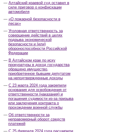
Алтайский краевой суд оставил в
силе приговор о конфискации
автомобиля
«О пожарной безопасности в
лесах»
Уголовная ответственность за
совершение действий в целях
подрыва экономической
безопасности и (или)
обороноспособности Российской
Федерации
В Алтайском крае по иску
прокуратуры в доход государства
обращено имущество,
приобретенное бывшим депутатом
на неподтвержденные доходы
С 23 марта 2024 года закрепили
основания для освобождения от
ответственности (наказания) и
погашения судимости из-за призыва
или заключения контракта о
прохождении военной службы
Об ответственности за
неправомерный оборот средств
платежей
С 25 февраля 2024 года расширили