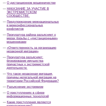
О дистанционном мошенничестве
НАКАЗАНИЕ ЗА УЧАСТИЕ В
ЭКСТРЕМИСТСКОМ
СООБЩЕСТВЕ.
Предупреждение межнациональных
и межконфессиональных
конфликтов
Прокуратура района разъясняет о
мерах борьбы с «дистанционными»
мошенниками
«Ответственность за организацию
незаконной миграции»
Прокуратура разъясняет:
блокирование имущества
причастных к экстремистской
деятельности.
Что такое незаконная миграция,
причины нелегальной миграции на
территории Российской Федерации?
Разъяснение экстремизм
О преступлениях в сфере
информационных технологий
Какие преступления являются
коррупционными?