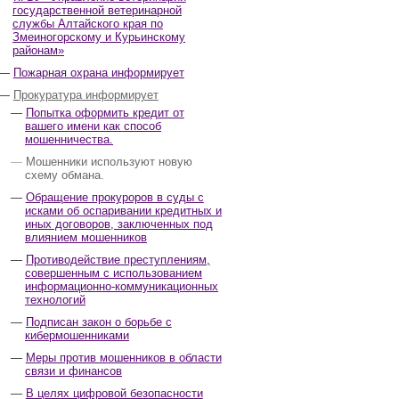
государственной ветеринарной
службы Алтайского края по
Змеиногорскому и Курьинскому
районам»
Пожарная охрана информирует
Прокуратура информирует
Попытка оформить кредит от
вашего имени как способ
мошенничества.
Мошенники используют новую
схему обмана.
Обращение прокуроров в суды с
исками об оспаривании кредитных и
иных договоров, заключенных под
влиянием мошенников
Противодействие преступлениям,
совершенным с использованием
информационно-коммуникационных
технологий
Подписан закон о борьбе с
кибермошенниками
Меры против мошенников в области
связи и финансов
В целях цифровой безопасности