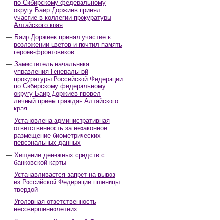
по Сибирскому федеральному
округу Баир Доржиев принял
участие в коллегии прокуратуры
Алтайского края
Баир Доржиев принял участие в
возложении цветов и почтил память
героев-фронтовиков
Заместитель начальника
управления Генеральной
прокуратуры Российской Федерации
по Сибирскому федеральному
округу Баир Доржиев провел
личный прием граждан Алтайского
края
Установлена административная
ответственность за незаконное
размещение биометрических
персональных данных
Хищение денежных средств с
банковской карты
Устанавливается запрет на вывоз
из Российской Федерации пшеницы
твердой
Уголовная ответственность
несовершеннолетних