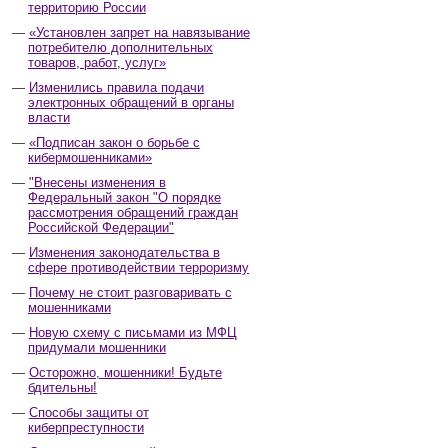
территорию России
«Установлен запрет на навязывание
потребителю дополнительных
товаров, работ, услуг»
Изменились правила подачи
электронных обращений в органы
власти
«Подписан закон о борьбе с
кибермошенниками»
"Внесены изменения в
Федеральный закон "О порядке
рассмотрения обращений граждан
Российской Федерации"
Изменения законодательства в
сфере противодействии терроризму
Почему не стоит разговаривать с
мошенниками
Новую схему с письмами из МФЦ
придумали мошенники
Осторожно, мошенники! Будьте
бдительны!
Способы защиты от
киберпреступности