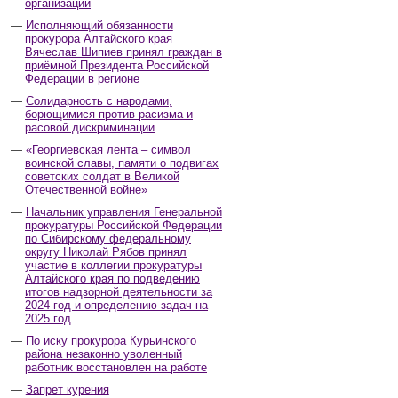
организаций
Исполняющий обязанности
прокурора Алтайского края
Вячеслав Шипиев принял граждан в
приёмной Президента Российской
Федерации в регионе
Солидарность с народами,
борющимися против расизма и
расовой дискриминации
«Георгиевская лента – символ
воинской славы, памяти о подвигах
советских солдат в Великой
Отечественной войне»
Начальник управления Генеральной
прокуратуры Российской Федерации
по Сибирскому федеральному
округу Николай Рябов принял
участие в коллегии прокуратуры
Алтайского края по подведению
итогов надзорной деятельности за
2024 год и определению задач на
2025 год
По иску прокурора Курьинского
района незаконно уволенный
работник восстановлен на работе
Запрет курения