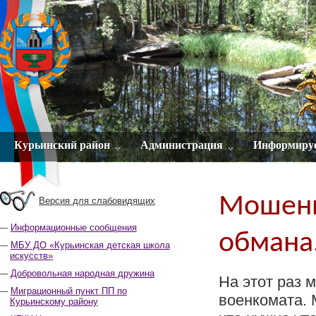
Курьинский район
Администрация
Информиру
Мошенн
Версия для слабовидящих
Информационные сообщения
обмана
МБУ ДО «Курьинская детская школа
искусств»
Добровольная народная дружина
На этот раз 
Миграционный пункт ПП по
военкомата. 
Курьинскому району