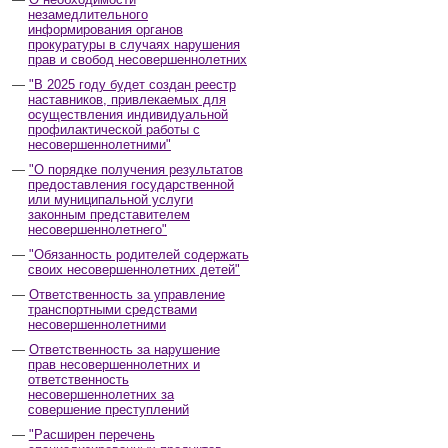
незамедлительного
информирования органов
прокуратуры в случаях нарушения
прав и свобод несовершеннолетних
"В 2025 году будет создан реестр
наставников, привлекаемых для
осуществления индивидуальной
профилактической работы с
несовершеннолетними"
"О порядке получения результатов
предоставления государственной
или муниципальной услуги
законным представителем
несовершеннолетнего"
"Обязанность родителей содержать
своих несовершеннолетних детей"
Ответственность за управление
транспортными средствами
несовершеннолетними
Ответственность за нарушение
прав несовершеннолетних и
ответственность
несовершеннолетних за
совершение преступлений
"Расширен перечень