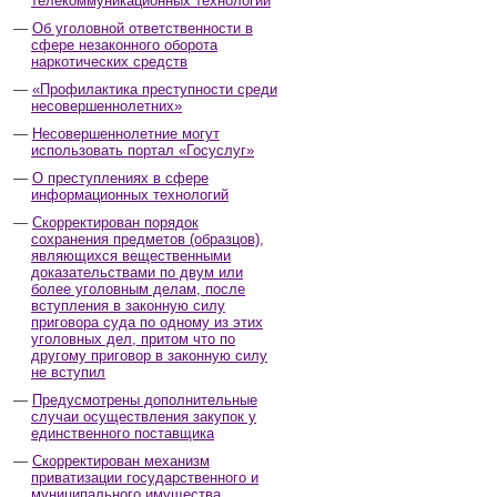
телекоммуникационных технологий
Об уголовной ответственности в
сфере незаконного оборота
наркотических средств
«Профилактика преступности среди
несовершеннолетних»
Несовершеннолетние могут
использовать портал «Госуслуг»
О преступлениях в сфере
информационных технологий
Скорректирован порядок
сохранения предметов (образцов),
являющихся вещественными
доказательствами по двум или
более уголовным делам, после
вступления в законную силу
приговора суда по одному из этих
уголовных дел, притом что по
другому приговор в законную силу
не вступил
Предусмотрены дополнительные
случаи осуществления закупок у
единственного поставщика
Скорректирован механизм
приватизации государственного и
муниципального имущества