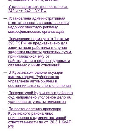
Уголовная ответственность по ст.
242 и ст. 242.1 УК РФ
Установлена административная
ответственность за спам-звонки и
недобросовестную рекламу
микрофинансовых организаций
Применение норм пункта 1 статьи
395 ГК РФ не предназначено для
защиты прав работника в случае
задержки выплаты денежных сумм,
причитающихся ему от
работодателя в сфере трудовых и
связанных с ними отношений
В Курьинском районе осужден
житель города Рубцовска за
управление автомобилем в
состоянии алкогольного опьянения
Прокуратурой Курьинского района в
суд направлено уголовное дело об
уклонении от уплаты алиментов
По постановлению прокурора
Курьинского района лицо
привлечено к административной
ответственности по ст. 20.3.1 КоАП
РФ