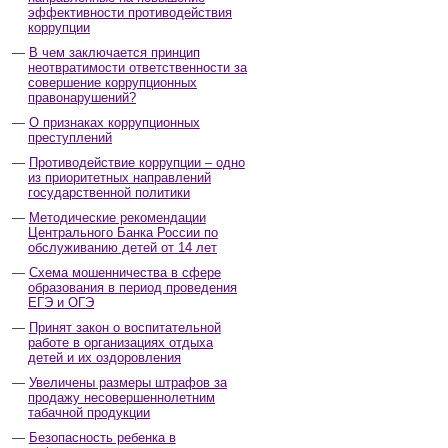
эффективности противодействия
коррупции
В чем заключается принцип
неотвратимости ответственности за
совершение коррупционных
правонарушений?
О признаках коррупционных
преступлений
Противодействие коррупции – одно
из приоритетных направлений
государственной политики
Методические рекомендации
Центрального Банка России по
обслуживанию детей от 14 лет
Схема мошенничества в сфере
образования в период проведения
ЕГЭ и ОГЭ
Принят закон о воспитательной
работе в организациях отдыха
детей и их оздоровления
Увеличены размеры штрафов за
продажу несовершеннолетним
табачной продукции
Безопасность ребенка в