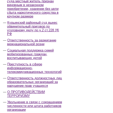
суда местный житель признан
виновным в незаконном
приобретении, хранении без цели
сбыта наркотического средства в
крупном размере
Курьинский районный суд вынес
обвинительный приговор по
уголовному делу по ч.2 ст.228 УК
РФ
Ответственность за разжигание
межнациональной розни
Социальная поддержка семей
мобилизованных граждан,
воспитывающих детей
Преступность в сфере
информационно-
телекоммуникационных технологий
Ответственность должностных лиц
образовательных организаций за
нарушение прав учащихся
О ПРОТИВОДЕЙСТВИИ
ТЕРРОРИЗМУ
Увольнение в связи с сокращением
численности или штата работников
организации