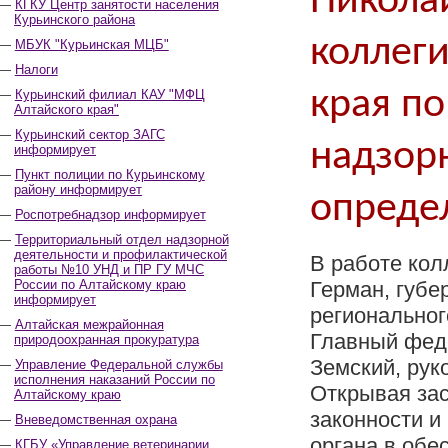
Николай
КГКУ Центр занятости населения
Курьинского района
коллег
МБУК "Курьинская МЦБ"
Налоги
края п
Курьинский филиал КАУ "МФЦ
Алтайского края"
Курьинский сектор ЗАГС
надзорн
информирует
Пункт полиции по Курьинскому
району информирует
опреде
Роспотребнадзор информирует
Территориальный отдел надзорной
деятельности и профилактической
В работе кол
работы №10 УНД и ПР ГУ МЧС
России по Алтайскому краю
Герман, губе
информирует
региональног
Алтайская межрайонная
Главный фед
природоохранная прокуратура
Земский, рук
Управление Федеральной службы
исполнения наказаний России по
Открывая зас
Алтайскому краю
законности и
Вневедомственная охрана
органа в обе
КГБУ «Управление ветеринарии