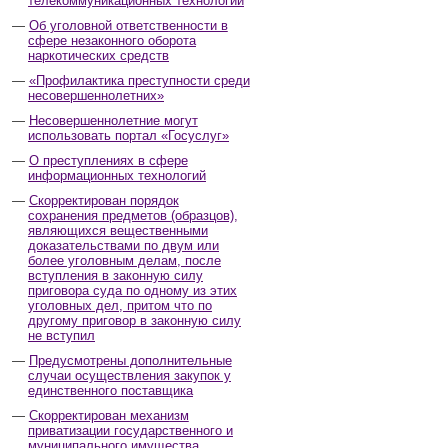
телекоммуникационных технологий
Об уголовной ответственности в
сфере незаконного оборота
наркотических средств
«Профилактика преступности среди
несовершеннолетних»
Несовершеннолетние могут
использовать портал «Госуслуг»
О преступлениях в сфере
информационных технологий
Скорректирован порядок
сохранения предметов (образцов),
являющихся вещественными
доказательствами по двум или
более уголовным делам, после
вступления в законную силу
приговора суда по одному из этих
уголовных дел, притом что по
другому приговор в законную силу
не вступил
Предусмотрены дополнительные
случаи осуществления закупок у
единственного поставщика
Скорректирован механизм
приватизации государственного и
муниципального имущества