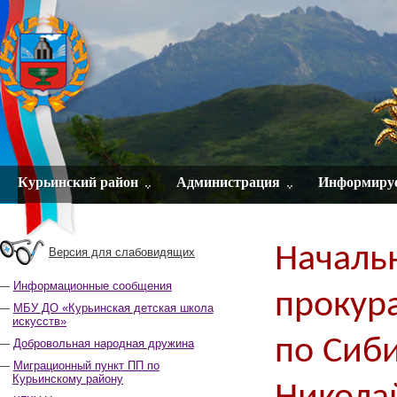
Курьинский район
Администрация
Информиру
Началь
Версия для слабовидящих
Информационные сообщения
прокур
МБУ ДО «Курьинская детская школа
искусств»
по Сиб
Добровольная народная дружина
Миграционный пункт ПП по
Курьинскому району