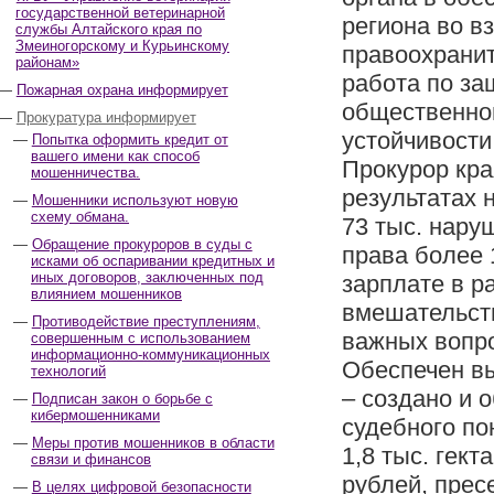
государственной ветеринарной
региона во в
службы Алтайского края по
Змеиногорскому и Курьинскому
правоохрани
районам»
работа по за
Пожарная охрана информирует
общественной
Прокуратура информирует
устойчивости
Попытка оформить кредит от
вашего имени как способ
Прокурор кра
мошенничества.
результатах 
Мошенники используют новую
схему обмана.
73 тыс. нару
Обращение прокуроров в суды с
права более 
исками об оспаривании кредитных и
иных договоров, заключенных под
зарплате в р
влиянием мошенников
вмешательст
Противодействие преступлениям,
важных вопр
совершенным с использованием
информационно-коммуникационных
Обеспечен в
технологий
– создано и 
Подписан закон о борьбе с
кибермошенниками
судебного по
Меры против мошенников в области
1,8 тыс. гек
связи и финансов
рублей, прес
В целях цифровой безопасности