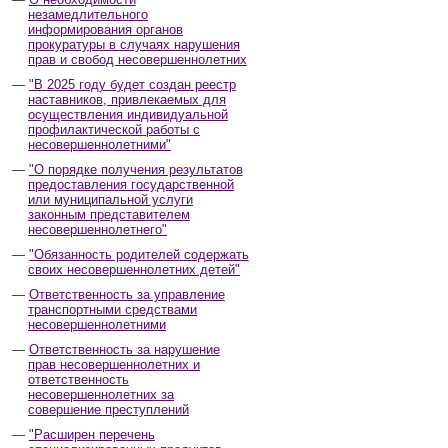
незамедлительного
информирования органов
прокуратуры в случаях нарушения
прав и свобод несовершеннолетних
"В 2025 году будет создан реестр
наставников, привлекаемых для
осуществления индивидуальной
профилактической работы с
несовершеннолетними"
"О порядке получения результатов
предоставления государственной
или муниципальной услуги
законным представителем
несовершеннолетнего"
"Обязанность родителей содержать
своих несовершеннолетних детей"
Ответственность за управление
транспортными средствами
несовершеннолетними
Ответственность за нарушение
прав несовершеннолетних и
ответственность
несовершеннолетних за
совершение преступлений
"Расширен перечень