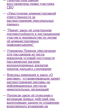
Прокуратурой района
восстановлены права участника
СВО
«Ужесточение административной
ответственности за
распространение персональных
данных»
"Принят закон об электронном
документообороте и дистанционном
участии в производстве по делам
об административных
правонарушениях"
Утвержден Порядок обеспечения
для пассажиров из числа
инвалидов условий доступности
пассажирских вагонов,
железнодорожных вокзалов,
поездов дальнего следования
Внесены изменения в закон «О
рекламе», устанавливающие запрет
распространения рекламы на
информационных ресурсах
нежелательных организаций
Подписан закон об отнесении к
ветеранам боевых действий лиц,
выполнявших задачи по отражению
вооружённого вторжения на