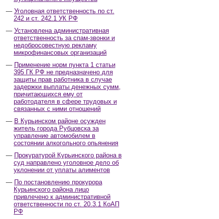
Уголовная ответственность по ст.
242 и ст. 242.1 УК РФ
Установлена административная
ответственность за спам-звонки и
недобросовестную рекламу
микрофинансовых организаций
Применение норм пункта 1 статьи
395 ГК РФ не предназначено для
защиты прав работника в случае
задержки выплаты денежных сумм,
причитающихся ему от
работодателя в сфере трудовых и
связанных с ними отношений
В Курьинском районе осужден
житель города Рубцовска за
управление автомобилем в
состоянии алкогольного опьянения
Прокуратурой Курьинского района в
суд направлено уголовное дело об
уклонении от уплаты алиментов
По постановлению прокурора
Курьинского района лицо
привлечено к административной
ответственности по ст. 20.3.1 КоАП
РФ