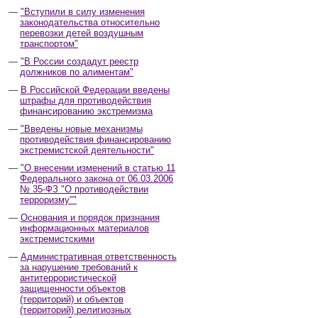
"Вступили в силу изменения
законодательства относительно
перевозки детей воздушным
транспортом"
"В России создадут реестр
должников по алиментам"
В Российской Федерации введены
штрафы для противодействия
финансированию экстремизма
"Введены новые механизмы
противодействия финансированию
экстремистской деятельности"
"О внесении изменений в статью 11
Федерального закона от 06.03.2006
№ 35-ФЗ "О противодействии
терроризму""
Основания и порядок признания
информационных материалов
экстремистскими
Административная ответственность
за нарушение требований к
антитеррористической
защищенности объектов
(территорий) и объектов
(территорий) религиозных