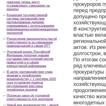
граждане теперь могут
прокуроров 
устанавливать самозапрет на
кредиты
перед предпр
Концепция государственной
допущено про
системы противодействия
хозяйствующи
противоправным деяниям,
совершаемым с использованием
В конструкти
информационно-коммуникационных
технологий
властью вела
Разъяснение законодательства об
региональной
ответственности за совершение
правонарушений в сфере ИТТ
актов. Из ре
Уголовный кодекс Российской
долгострои, 
Федерации дополнен новыми
По итогам со
составами преступлений против
правосудия и в сфере
ряд ключевы
компьютерной информации
прокуратуры 
В целях противодействия спам-
звонкам и телефонному
направлением
мошенничеству с 1 сентября 2025
года установлен порядок
хозяйствующ
регулирования массовых
продолжения
телефонных вызовов
качество жиз
Подписан закон об уголовной
ответственности для дропперов
многодетных 
Новый вид мошенничества – звонок