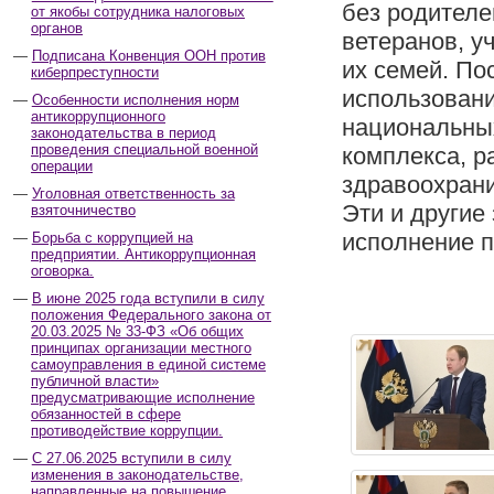
без родителе
от якобы сотрудника налоговых
органов
ветеранов, у
Подписана Конвенция ООН против
их семей. По
киберпреступности
использован
Особенности исполнения норм
антикоррупционного
национальны
законодательства в период
проведения специальной военной
комплекса, р
операции
здравоохрани
Уголовная ответственность за
Эти и другие
взяточничество
исполнение п
Борьба с коррупцией на
предприятии. Антикоррупционная
оговорка.
В июне 2025 года вступили в силу
положения Федерального закона от
20.03.2025 № 33-ФЗ «Об общих
принципах организации местного
самоуправления в единой системе
публичной власти»
предусматривающие исполнение
обязанностей в сфере
противодействие коррупции.
С 27.06.2025 вступили в силу
изменения в законодательстве,
направленные на повышение