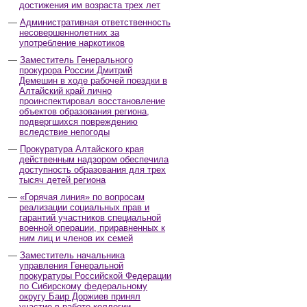
достижения им возраста трех лет
Административная ответственность
несовершеннолетних за
употребление наркотиков
Заместитель Генерального
прокурора России Дмитрий
Демешин в ходе рабочей поездки в
Алтайский край лично
проинспектировал восстановление
объектов образования региона,
подвергшихся повреждению
вследствие непогоды
Прокуратура Алтайского края
действенным надзором обеспечила
доступность образования для трех
тысяч детей региона
«Горячая линия» по вопросам
реализации социальных прав и
гарантий участников специальной
военной операции, приравненных к
ним лиц и членов их семей
Заместитель начальника
управления Генеральной
прокуратуры Российской Федерации
по Сибирскому федеральному
округу Баир Доржиев принял
участие в работе коллегии