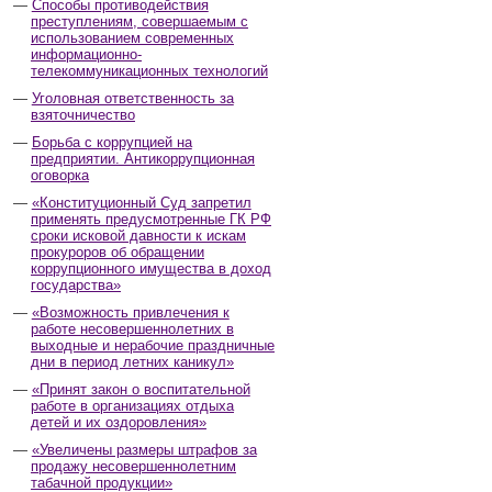
Способы противодействия
преступлениям, совершаемым с
использованием современных
информационно-
телекоммуникационных технологий
Уголовная ответственность за
взяточничество
Борьба с коррупцией на
предприятии. Антикоррупционная
оговорка
«Конституционный Суд запретил
применять предусмотренные ГК РФ
сроки исковой давности к искам
прокуроров об обращении
коррупционного имущества в доход
государства»
«Возможность привлечения к
работе несовершеннолетних в
выходные и нерабочие праздничные
дни в период летних каникул»
«Принят закон о воспитательной
работе в организациях отдыха
детей и их оздоровления»
«Увеличены размеры штрафов за
продажу несовершеннолетним
табачной продукции»