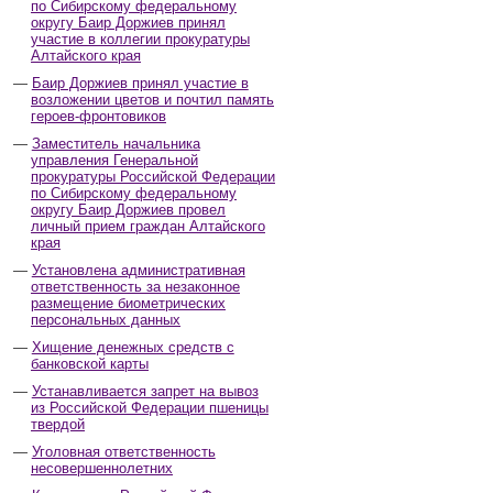
по Сибирскому федеральному
округу Баир Доржиев принял
участие в коллегии прокуратуры
Алтайского края
Баир Доржиев принял участие в
возложении цветов и почтил память
героев-фронтовиков
Заместитель начальника
управления Генеральной
прокуратуры Российской Федерации
по Сибирскому федеральному
округу Баир Доржиев провел
личный прием граждан Алтайского
края
Установлена административная
ответственность за незаконное
размещение биометрических
персональных данных
Хищение денежных средств с
банковской карты
Устанавливается запрет на вывоз
из Российской Федерации пшеницы
твердой
Уголовная ответственность
несовершеннолетних