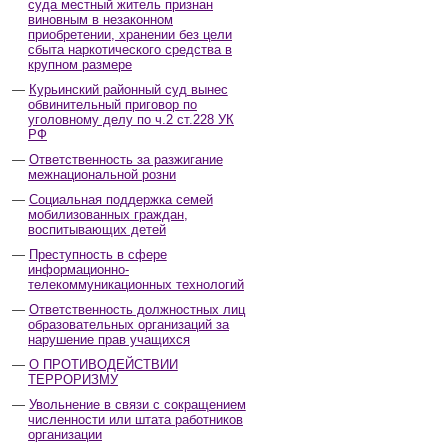
суда местный житель признан
виновным в незаконном
приобретении, хранении без цели
сбыта наркотического средства в
крупном размере
Курьинский районный суд вынес
обвинительный приговор по
уголовному делу по ч.2 ст.228 УК
РФ
Ответственность за разжигание
межнациональной розни
Социальная поддержка семей
мобилизованных граждан,
воспитывающих детей
Преступность в сфере
информационно-
телекоммуникационных технологий
Ответственность должностных лиц
образовательных организаций за
нарушение прав учащихся
О ПРОТИВОДЕЙСТВИИ
ТЕРРОРИЗМУ
Увольнение в связи с сокращением
численности или штата работников
организации