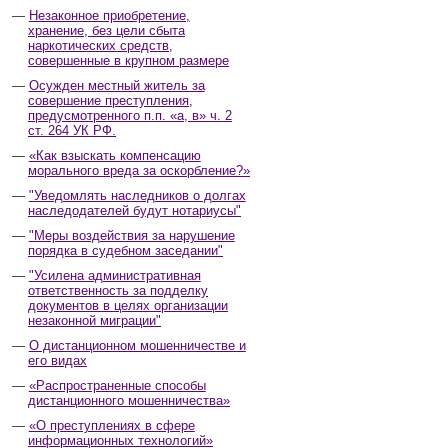
Незаконное приобретение,
хранение, без цели сбыта
наркотических средств,
совершенные в крупном размере
Осужден местный житель за
совершение преступления,
предусмотренного п.п. «а, в» ч. 2
ст. 264 УК РФ.
«Как взыскать компенсацию
морального вреда за оскорбление?»
"Уведомлять наследников о долгах
наследодателей будут нотариусы"
"Меры воздействия за нарушение
порядка в судебном заседании"
"Усилена административная
ответственность за подделку
документов в целях организации
незаконной миграции"
О дистанционном мошенничестве и
его видах
«Распространенные способы
дистанционного мошенничества»
«О преступлениях в сфере
информационных технологий»