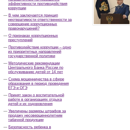
эффективности противодействия
коррупции
В чем заключается принцип
неотвратимости ответственности за
совершение коррупционных
правонарушений?
О признаках коррупционных
преступлений
Противодействие коррупции – одно
из приоритетных направлений
государственной политики
Методические рекомендации
Центрального Банка России по
обслуживанию детей от 14 лет
Схема мошенничества в сфере
образования в период проведения
ЕГЭ и ОГЭ
Принят закон о воспитательной
работе в организациях отдыха
детей и их оздоровления
Увеличены размеры штрафов за
продажу несовершеннолетним
табачной продукции
Безопасность ребенка в