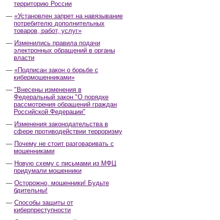
территорию России
«Установлен запрет на навязывание
потребителю дополнительных
товаров, работ, услуг»
Изменились правила подачи
электронных обращений в органы
власти
«Подписан закон о борьбе с
кибермошенниками»
"Внесены изменения в
Федеральный закон "О порядке
рассмотрения обращений граждан
Российской Федерации"
Изменения законодательства в
сфере противодействии терроризму
Почему не стоит разговаривать с
мошенниками
Новую схему с письмами из МФЦ
придумали мошенники
Осторожно, мошенники! Будьте
бдительны!
Способы защиты от
киберпреступности