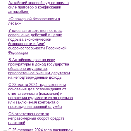
Алтайский краевой суд оставил в
силе приговор о конфискации
автомобиля
«О пожарной безопасности в
лесах»
Уголовная ответственность за
совершение действий в целях
подрыва экономической
безопасности и (или)
обороноспособности Российской
Федерации
В Алтайском крае по иску
прокуратуры в доход государства
обращено имущество,
приобретенное бывшим депутатом
на неподтвержденные доходы
С 23 марта 2024 года закрепили
основания для освобождения от
ответственности (наказания) и
погашения судимости из-за призыва
или заключения контракта о
прохождении военной службы
Об ответственности за
неправомерный оборот средств
платежей
С 25 февраля 2024 года расширили