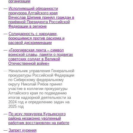
организаций
Исполняющий обязанности
прокурора Алтайского края
Вячеслав Шипиев принял граждан в
приёмной Президента Российской
Федерации в регионе
Солидарность с народами,
борющимися против расизма и
расовой дискриминации
«Георгиевская лента – символ
воинской славы, памяти о подвигах
советских солдат в Великой
Отечественной войне»
Начальник управления Генеральной
прокуратуры Российской Федерации
по Сибирскому федеральному
округу Николай Рябов принял
участие в коллегии прокуратуры
Алтайского края по подведению
итогов надзорной деятельности за
2024 год и определению задач на
2025 год
По иску прокурора Курьинского
района незаконно уволенный
работник восстановлен на работе
Запрет курения