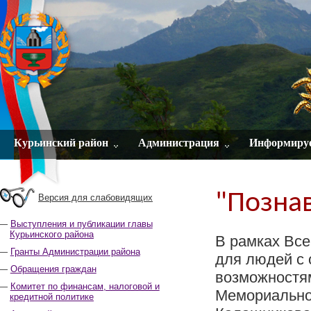
Курьинский район
Администрация
Информиру
"Позна
Версия для слабовидящих
Выступления и публикации главы
Курьинского района
В рамках Вс
Гранты Администрации района
для людей с
Обращения граждан
возможностям
Комитет по финансам, налоговой и
Мемориально
кредитной политике