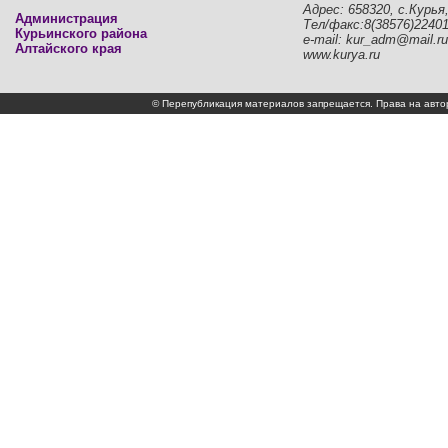
Адрес: 658320, с.Курья,
Администрация
Тел/факс:8(38576)2240
Курьинского района
e-mail: kur_adm@mail.ru
Алтайского края
www.kurya.ru
© Перепубликация материалов запрещается. Права на а