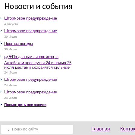
Новости и события
Штормовое предупреждение
4 Августа
Штормовое предупреждение
30 Июля
Прогноз погоды
30 Июля
⛈️☔️По данным синоптиков, в
Алтайском крае сутки 24 и ночью 25
июля местами сохранятся сильные
дожди, грозы, при грозах очень
24 Июля
сильные дожди, сильные ливни,
Штормовое предупреждение
крупный град, шквалистое усиление
ветра до 17-22 м/с, местами порывы
24 Июля
25 м/с и более.
Штормовое предупреждение
24 Июля
Посмотреть все записи
Главная
Конта