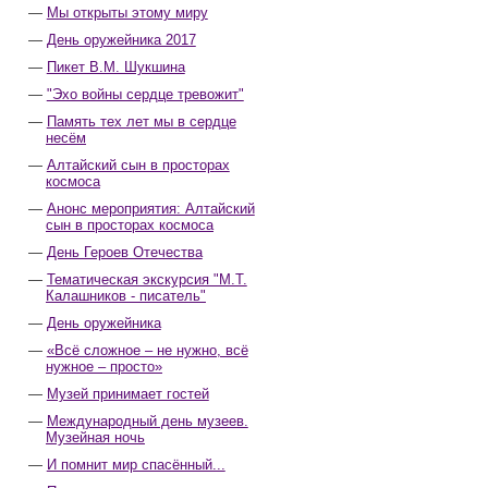
Мы открыты этому миру
День оружейника 2017
Пикет В.М. Шукшина
"Эхо войны сердце тревожит"
Память тех лет мы в сердце
несём
Алтайский сын в просторах
космоса
Анонс мероприятия: Алтайский
сын в просторах космоса
День Героев Отечества
Тематическая экскурсия "М.Т.
Калашников - писатель"
День оружейника
«Всё сложное – не нужно, всё
нужное – просто»
Музей принимает гостей
Международный день музеев.
Музейная ночь
И помнит мир спасённый...