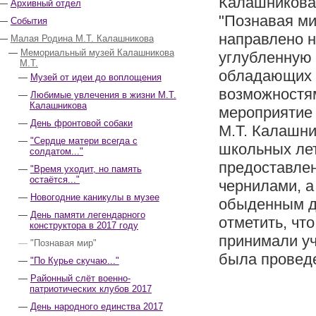
Калашникова
Архивный отдел
"Познавая ми
События
направлено н
Малая Родина М.Т. Калашникова
Мемориальный музей Калашникова
углубленную
М.Т.
обладающих 
Музей от идеи до воплощения
возможностям
Любимые увлечения в жизни М.Т.
Калашникова
мероприятие 
День фронтовой собаки
М.Т. Калашни
"Сердце матери всегда с
школьных лет
солдатом..."
предоставлен
"Время уходит, но память
остаётся..."
чернилами, а
Новогодние каникулы в музее
обыденным дл
День памяти легендарного
отметить, чт
конструктора в 2017 году
принимали уч
"Познавая мир"
была проведе
"По Курье скучаю..."
Районный слёт военно-
патриотических клубов 2017
День народного единства 2017